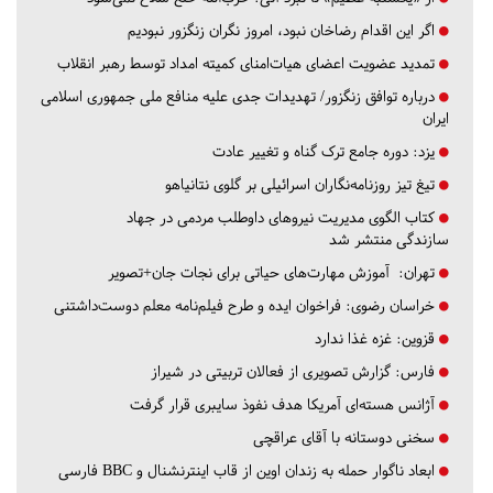
اگر این اقدام رضاخان نبود، امروز نگران زنگزور نبودیم
تمدید عضویت اعضای هیات‌امنای کمیته امداد توسط رهبر انقلاب
درباره توافق زنگزور/ تهدیدات جدی علیه منافع ملی جمهوری اسلامی
ایران
یزد:
دوره جامع ترک گناه و تغییر عادت
تیغ تیز روزنامه‌نگاران اسرائیلی بر گلوی نتانیاهو
کتاب الگوی مدیریت نیروهای داوطلب مردمی در جهاد
سازندگی منتشر شد
تهران:
آموزش مهارت‌های حیاتی برای نجات جان+تصویر
خراسان رضوی:
فراخوان ایده و طرح فیلم‌نامه معلم دوست‌داشتنی
قزوین:
غزه غذا ندارد
فارس:
گزارش تصویری از فعالان تربیتی در شیراز
آژانس هسته‌ای آمریکا هدف نفوذ سایبری قرار گرفت
سخنی دوستانه با آقای عراقچی
ابعاد ناگوار حمله به زندان اوین از قاب اینترنشنال و BBC فارسی