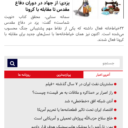
یزدی/ از جهاد در دوران دفاع
مقدس تا مقابله با کرونا
سمانه سنایی، محقق کتاب «نوبت
شماست» گفت: یزد در دفاع مقدس
22خیاط‌خانه فعال داشته که یکی از نقاط مهم پشتیبانی جنگ محسوب
می‌شده است. اکنون نیز همان خیاط‌خانه‌ها با نسل‌های جدید برای مقابله با
کرونا فعال شدند.
آخرین اخبار
پربازدیدترین
روزنامه ها
مشتریان نفت ایران در ۷ سال گذشته +فیلم
راز اصرار بر «مذاکره و ملاقات به هر قیمت» چیست؟
آنتن شبکه افق «خط‌خطی» شد
اقتصاد ایران تحت تاثیر قطعنامه‌ها یا تحریم‌ آمریکا
خلع سلاح حزب‌الله پروژه‌ای تحمیلی و آمریکایی است
یمن: تل‌آویو را با موشک هایپرسونیک هدف قرار دادیم