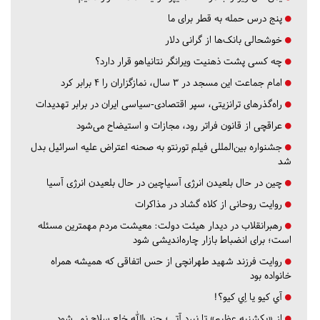
پنج درس‌ حمله به قطر برای ما
خوشحالی بانک‌ها از گرانی دلار
چه کسی پشت ذهنیت ویرانگر نتانیاهو قرار دارد؟
امام جماعت این مسجد در ۳ سال، نمازگزاران را ۴ برابر کرد
راه‌گذرهای ترانزیتی، سپر اقتصادی-سیاسی ایران در برابر تهدیدات
عراقچی از قانون فراتر رود، مجازات و استیضاح می‌شود
جشنواره بین‌المللی فیلم تورنتو به صحنه اعتراض علیه اسرائیل بدل
شد
چین در حال بلعیدن انرژی آسیاچین در حال بلعیدن انرژی آسیا
روایت روحانی از کلاه گشاد در مذاکرات
رهبرانقلاب در دیدار هیئت دولت: معیشت مردم مهمترین مسئله
است؛ برای انضباط بازار چاره‌اندیشی شود
روایت فرزند شهید طهرانچی از حس اتفاقی که همیشه همراه
خانواده بود
آي كيو يا اِي كيو؟!
از «یکشنبه عظیم» تا نبرد آتی؛ حزب‌الله خلع سلاح نمی‌شود