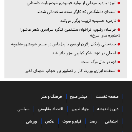
البرز:
بازدید میدانی از تولید فیلم‌های خرده‌روایت داستانی
استادان دانشگاهی که کارگر ساده ساختمانی شدند
فارس:
حسینیه تربیت برگزار می‌کند
خراسان رضوی:
فراخوان هشتمین کنگره سراسری شعر عاشورا
«حنجره های سرخ»
جابه‌جایی رایگان زائران اربعین با ریل‌باس در مسیر خرمشهر-شلمچه
قحطی در غزه؛ شکر کیلویی هزار دلار شد
غزه در حال مرگ است
استفاده ابزاری وزارت کار از تصاویر بی حجاب شهدای اخیر
صفحه نخست
مبشر صبح
فرهنگ و هنر
دین و اندیشه
جهاد تبیین
اقتصاد مقاومتی
سیاسی
اجتماعی
رصد
فیلم و صوت
عکس
ورزشی