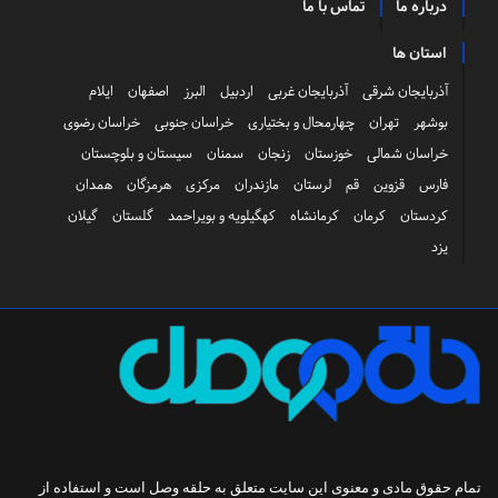
درباره ما
تماس با ما
استان ها
آذربایجان شرقی
آذربایجان غربی
اردبیل
البرز
اصفهان
ایلام
بوشهر
تهران
چهارمحال و بختیاری
خراسان جنوبی
خراسان رضوی
خراسان شمالی
خوزستان
زنجان
سمنان
سیستان و بلوچستان
فارس
قزوین
قم
لرستان
مازندران
مرکزی
هرمزگان
همدان
کردستان
کرمان
کرمانشاه
کهگیلویه و بویراحمد
گلستان
گیلان
یزد
تمام حقوق مادی و معنوی این سایت متعلق به
حلقه وصل
است و استفاده از