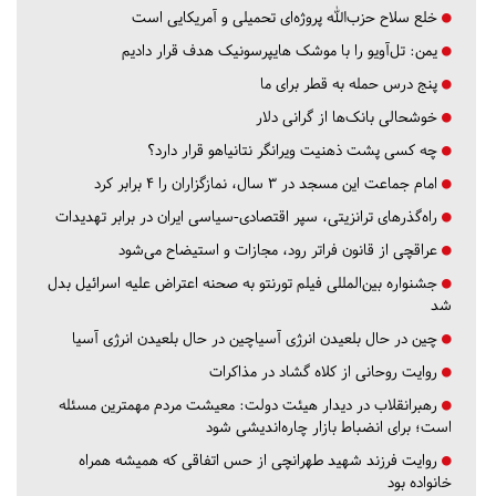
خلع سلاح حزب‌الله پروژه‌ای تحمیلی و آمریکایی است
یمن: تل‌آویو را با موشک هایپرسونیک هدف قرار دادیم
پنج درس‌ حمله به قطر برای ما
خوشحالی بانک‌ها از گرانی دلار
چه کسی پشت ذهنیت ویرانگر نتانیاهو قرار دارد؟
امام جماعت این مسجد در ۳ سال، نمازگزاران را ۴ برابر کرد
راه‌گذرهای ترانزیتی، سپر اقتصادی-سیاسی ایران در برابر تهدیدات
عراقچی از قانون فراتر رود، مجازات و استیضاح می‌شود
جشنواره بین‌المللی فیلم تورنتو به صحنه اعتراض علیه اسرائیل بدل
شد
چین در حال بلعیدن انرژی آسیاچین در حال بلعیدن انرژی آسیا
روایت روحانی از کلاه گشاد در مذاکرات
رهبرانقلاب در دیدار هیئت دولت: معیشت مردم مهمترین مسئله
است؛ برای انضباط بازار چاره‌اندیشی شود
روایت فرزند شهید طهرانچی از حس اتفاقی که همیشه همراه
خانواده بود