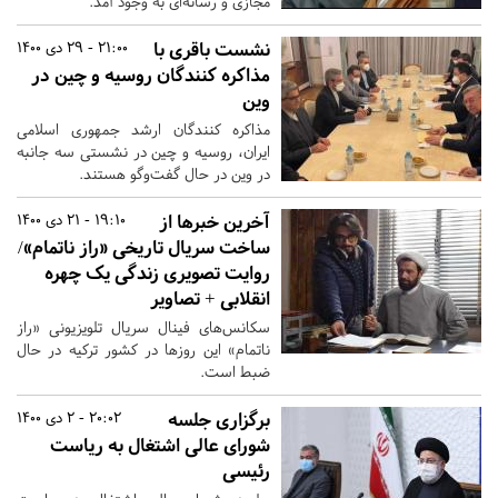
مجازی و رسانه‌ای به وجود آمد.
نشست باقری با
21:00 - 29 دی 1400
مذاکره کنندگان روسیه و چین در
وین
مذاکره کنندگان ارشد جمهوری اسلامی
ایران، روسیه و چین در نشستی سه جانبه
در وین در حال گفت‌وگو هستند.
آخرین خبر‌ها از
19:10 - 21 دی 1400
ساخت سریال تاریخی «راز ناتمام»/
روایت تصویری زندگی یک چهره
انقلابی + تصاویر
سکانس‌های فینال سریال تلویزیونی «راز
ناتمام» این روز‌ها در کشور ترکیه در حال
ضبط است.
برگزاری جلسه
20:02 - 2 دی 1400
شورای عالی اشتغال به ریاست
رئیسی