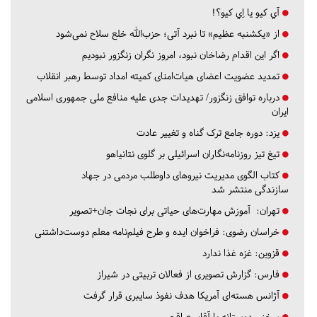
آي كيو يا اِي كيو؟!
از «یکشنبه عظیم» تا نبرد آتی؛ حزب‌الله خلع سلاح نمی‌شود
اگر این اقدام رضاخان نبود، امروز نگران زنگزور نبودیم
تمدید عضویت اعضای هیات‌امنای کمیته امداد توسط رهبر انقلاب
درباره توافق زنگزور/ تهدیدات جدی علیه منافع ملی جمهوری اسلامی
ایران
یزد:
دوره جامع ترک گناه و تغییر عادت
تیغ تیز روزنامه‌نگاران اسرائیلی بر گلوی نتانیاهو
کتاب الگوی مدیریت نیروهای داوطلب مردمی در جهاد
سازندگی منتشر شد
تهران:
آموزش مهارت‌های حیاتی برای نجات جان+تصویر
خراسان رضوی:
فراخوان ایده و طرح فیلم‌نامه معلم دوست‌داشتنی
قزوین:
غزه غذا ندارد
فارس:
گزارش تصویری از فعالان تربیتی در شیراز
آژانس هسته‌ای آمریکا هدف نفوذ سایبری قرار گرفت
سخنی دوستانه با آقای عراقچی