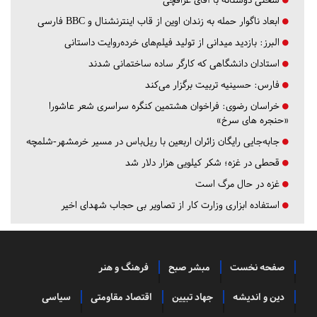
ابعاد ناگوار حمله به زندان اوین از قاب اینترنشنال و BBC فارسی
البرز:
بازدید میدانی از تولید فیلم‌های خرده‌روایت داستانی
استادان دانشگاهی که کارگر ساده ساختمانی شدند
فارس:
حسینیه تربیت برگزار می‌کند
خراسان رضوی:
فراخوان هشتمین کنگره سراسری شعر عاشورا
«حنجره های سرخ»
جابه‌جایی رایگان زائران اربعین با ریل‌باس در مسیر خرمشهر-شلمچه
قحطی در غزه؛ شکر کیلویی هزار دلار شد
غزه در حال مرگ است
استفاده ابزاری وزارت کار از تصاویر بی حجاب شهدای اخیر
صفحه نخست
مبشر صبح
فرهنگ و هنر
دین و اندیشه
جهاد تبیین
اقتصاد مقاومتی
سیاسی