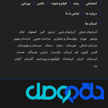
اجتماعی
رصد
فیلم و صوت
عکس
ورزشی
درباره ما
تماس با ما
استان ها
آذربایجان شرقی
آذربایجان غربی
اردبیل
البرز
اصفهان
ایلام
بوشهر
تهران
چهارمحال و بختیاری
خراسان جنوبی
خراسان رضوی
خراسان شمالی
خوزستان
زنجان
سمنان
سیستان و بلوچستان
فارس
قزوین
قم
لرستان
مازندران
مرکزی
هرمزگان
همدان
کردستان
کرمان
کرمانشاه
کهگیلویه و بویراحمد
گلستان
گیلان
یزد