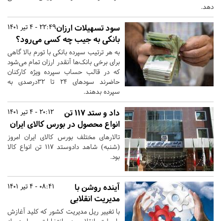
دهد.
سود تسهیلات ارزان
22:49 - 4 تیر 1401
بانکی به جیب چه کسی می‌رود؟
به هر ترتیب سپرده بانکی با تورم بالا گاهی
برای برخی بانک‌ها آنقدر ارزان تمام می‌شود
که در قالب حساب سپرده ویژه کارکنان
حاضرند سودهای ۲۴ تا ۳۲‌درصدی به
سپرده بدهند.
داد و ستد ۱۱۷ تن
20:12 - 4 تیر 1401
انواع محصول در بورس کالای ایران
تالارهای مختلف بورس کالای ایران امروز
(شنبه) شاهد دادوستد ۱۱۷ تن انواع کالا
بود.
آینده روشن با
08:41 - 4 تیر 1401
مدیریت انقلابی
با تغییر ریل مدیریت کشور که کلید آغازش