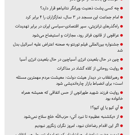
چه کسی پشت ذهنیت ویرانگر نتانیاهو قرار دارد؟
امام جماعت این مسجد در ۳ سال، نمازگزاران را ۴ برابر کرد
راه‌گذرهای ترانزیتی، سپر اقتصادی-سیاسی ایران در برابر تهدیدات
عراقچی از قانون فراتر رود، مجازات و استیضاح می‌شود
جشنواره بین‌المللی فیلم تورنتو به صحنه اعتراض علیه اسرائیل بدل
شد
چین در حال بلعیدن انرژی آسیاچین در حال بلعیدن انرژی آسیا
روایت روحانی از کلاه گشاد در مذاکرات
رهبرانقلاب در دیدار هیئت دولت: معیشت مردم مهمترین مسئله
است؛ برای انضباط بازار چاره‌اندیشی شود
روایت فرزند شهید طهرانچی از حس اتفاقی که همیشه همراه
خانواده بود
آي كيو يا اِي كيو؟!
از «یکشنبه عظیم» تا نبرد آتی؛ حزب‌الله خلع سلاح نمی‌شود
اگر این اقدام رضاخان نبود، امروز نگران زنگزور نبودیم
تمدید عضویت اعضای هیات‌امنای کمیته امداد توسط رهبر انقلاب