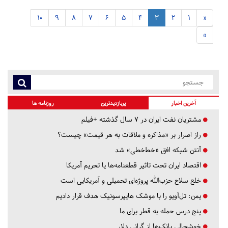
10
9
8
7
6
5
4
3
2
1
«
»
آخرین اخبار
پربازدیدترین
روزنامه ها
مشتریان نفت ایران در ۷ سال گذشته +فیلم
راز اصرار بر «مذاکره و ملاقات به هر قیمت» چیست؟
آنتن شبکه افق «خط‌خطی» شد
اقتصاد ایران تحت تاثیر قطعنامه‌ها یا تحریم‌ آمریکا
خلع سلاح حزب‌الله پروژه‌ای تحمیلی و آمریکایی است
یمن: تل‌آویو را با موشک هایپرسونیک هدف قرار دادیم
پنج درس‌ حمله به قطر برای ما
خوشحالی بانک‌ها از گرانی دلار