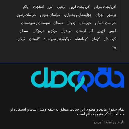
آذربایجان شرقی
آذربایجان غربی
اردبیل
البرز
اصفهان
ایلام
بوشهر
تهران
چهارمحال و بختیاری
خراسان جنوبی
خراسان رضوی
خراسان شمالی
خوزستان
زنجان
سمنان
سیستان و بلوچستان
فارس
قزوین
قم
لرستان
مازندران
مرکزی
هرمزگان
همدان
کردستان
کرمان
کرمانشاه
کهگیلویه و بویراحمد
گلستان
گیلان
یزد
تمام حقوق مادی و معنوی این سایت متعلق به
حلقه وصل
است و استفاده از
مطالب با ذکر منبع بلامانع است.
طراحی و تولید:
"اورس"