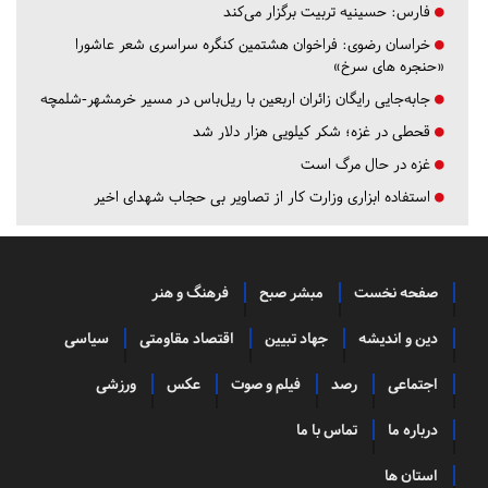
فارس:
حسینیه تربیت برگزار می‌کند
خراسان رضوی:
فراخوان هشتمین کنگره سراسری شعر عاشورا
«حنجره های سرخ»
جابه‌جایی رایگان زائران اربعین با ریل‌باس در مسیر خرمشهر-شلمچه
قحطی در غزه؛ شکر کیلویی هزار دلار شد
غزه در حال مرگ است
استفاده ابزاری وزارت کار از تصاویر بی حجاب شهدای اخیر
صفحه نخست
مبشر صبح
فرهنگ و هنر
دین و اندیشه
جهاد تبیین
اقتصاد مقاومتی
سیاسی
اجتماعی
رصد
فیلم و صوت
عکس
ورزشی
درباره ما
تماس با ما
استان ها