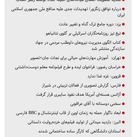
درباره توافق زنگزور/ تهدیدات جدی علیه منافع ملی جمهوری اسلامی
ایران
یزد:
دوره جامع ترک گناه و تغییر عادت
تیغ تیز روزنامه‌نگاران اسرائیلی بر گلوی نتانیاهو
کتاب الگوی مدیریت نیروهای داوطلب مردمی در جهاد
سازندگی منتشر شد
تهران:
آموزش مهارت‌های حیاتی برای نجات جان+تصویر
خراسان رضوی:
فراخوان ایده و طرح فیلم‌نامه معلم دوست‌داشتنی
قزوین:
غزه غذا ندارد
فارس:
گزارش تصویری از فعالان تربیتی در شیراز
آژانس هسته‌ای آمریکا هدف نفوذ سایبری قرار گرفت
سخنی دوستانه با آقای عراقچی
ابعاد ناگوار حمله به زندان اوین از قاب اینترنشنال و BBC فارسی
البرز:
بازدید میدانی از تولید فیلم‌های خرده‌روایت داستانی
استادان دانشگاهی که کارگر ساده ساختمانی شدند