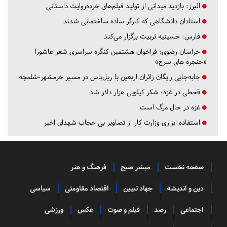
البرز:
بازدید میدانی از تولید فیلم‌های خرده‌روایت داستانی
استادان دانشگاهی که کارگر ساده ساختمانی شدند
فارس:
حسینیه تربیت برگزار می‌کند
خراسان رضوی:
فراخوان هشتمین کنگره سراسری شعر عاشورا
«حنجره های سرخ»
جابه‌جایی رایگان زائران اربعین با ریل‌باس در مسیر خرمشهر-شلمچه
قحطی در غزه؛ شکر کیلویی هزار دلار شد
غزه در حال مرگ است
استفاده ابزاری وزارت کار از تصاویر بی حجاب شهدای اخیر
صفحه نخست
مبشر صبح
فرهنگ و هنر
دین و اندیشه
جهاد تبیین
اقتصاد مقاومتی
سیاسی
اجتماعی
رصد
فیلم و صوت
عکس
ورزشی