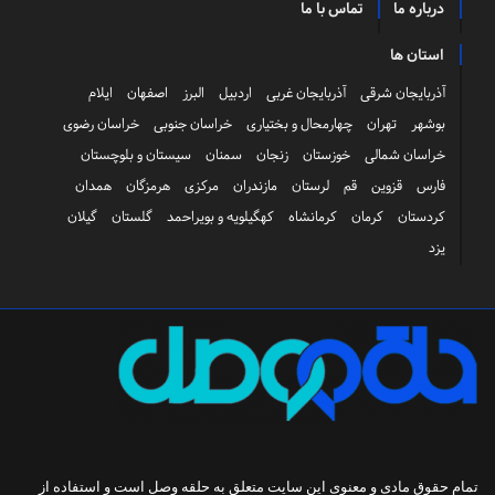
درباره ما
تماس با ما
استان ها
آذربایجان شرقی
آذربایجان غربی
اردبیل
البرز
اصفهان
ایلام
بوشهر
تهران
چهارمحال و بختیاری
خراسان جنوبی
خراسان رضوی
خراسان شمالی
خوزستان
زنجان
سمنان
سیستان و بلوچستان
فارس
قزوین
قم
لرستان
مازندران
مرکزی
هرمزگان
همدان
کردستان
کرمان
کرمانشاه
کهگیلویه و بویراحمد
گلستان
گیلان
یزد
تمام حقوق مادی و معنوی این سایت متعلق به
حلقه وصل
است و استفاده از