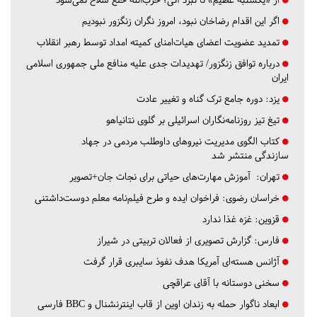
اگر این اقدام رضاخان نبود، امروز نگران زنگزور نبودیم
تمدید عضویت اعضای هیات‌امنای کمیته امداد توسط رهبر انقلاب
درباره توافق زنگزور/ تهدیدات جدی علیه منافع ملی جمهوری اسلامی
ایران
یزد:
دوره جامع ترک گناه و تغییر عادت
تیغ تیز روزنامه‌نگاران اسرائیلی بر گلوی نتانیاهو
کتاب الگوی مدیریت نیروهای داوطلب مردمی در جهاد
سازندگی منتشر شد
تهران:
آموزش مهارت‌های حیاتی برای نجات جان+تصویر
خراسان رضوی:
فراخوان ایده و طرح فیلم‌نامه معلم دوست‌داشتنی
قزوین:
غزه غذا ندارد
فارس:
گزارش تصویری از فعالان تربیتی در شیراز
آژانس هسته‌ای آمریکا هدف نفوذ سایبری قرار گرفت
سخنی دوستانه با آقای عراقچی
ابعاد ناگوار حمله به زندان اوین از قاب اینترنشنال و BBC فارسی