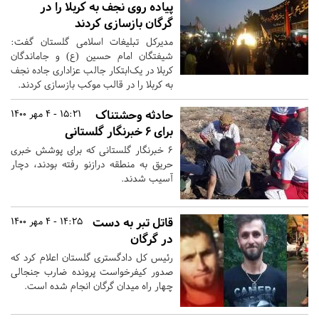
پیاده روی نجف به کربلا را در
گرگان بازسازی کردند
مدیرکل تبلیغات اسلامی گلستان گفت:
شیفتگان امام حسین (ع) و جاماندگان
کربلا در یک‌ابتکار جالب عزاداری جاده نجف
به کربلا را در قالب موکب بازسازی کردند.
حادثه وحشتناک
15:21 - 4 مهر 1400
برای ۶ خبرنگار گلستانی
۶ خبرنگار گلستانی که برای پوشش خبری
حریق به منطقه درازنو رفته بودند، دچار
آسیب شدند.
قاتل تبر به دست
14:25 - 4 مهر 1400
در گرگان
رئیس کل دادگستری گلستان اعلام کرد که
صدور کیفرخواست پرونده ضارب جنجالی
چهار راه میدان گرگان انجام شده است.