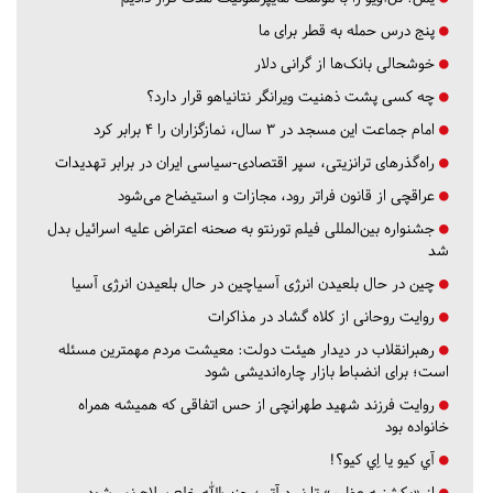
پنج درس‌ حمله به قطر برای ما
خوشحالی بانک‌ها از گرانی دلار
چه کسی پشت ذهنیت ویرانگر نتانیاهو قرار دارد؟
امام جماعت این مسجد در ۳ سال، نمازگزاران را ۴ برابر کرد
راه‌گذرهای ترانزیتی، سپر اقتصادی-سیاسی ایران در برابر تهدیدات
عراقچی از قانون فراتر رود، مجازات و استیضاح می‌شود
جشنواره بین‌المللی فیلم تورنتو به صحنه اعتراض علیه اسرائیل بدل
شد
چین در حال بلعیدن انرژی آسیاچین در حال بلعیدن انرژی آسیا
روایت روحانی از کلاه گشاد در مذاکرات
رهبرانقلاب در دیدار هیئت دولت: معیشت مردم مهمترین مسئله
است؛ برای انضباط بازار چاره‌اندیشی شود
روایت فرزند شهید طهرانچی از حس اتفاقی که همیشه همراه
خانواده بود
آي كيو يا اِي كيو؟!
از «یکشنبه عظیم» تا نبرد آتی؛ حزب‌الله خلع سلاح نمی‌شود