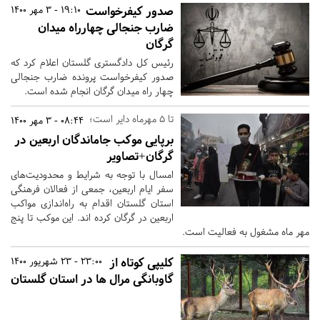
صدور کیفرخواست
19:10 - 3 مهر 1400
ضارب جنجالی چهارراه میدان
گرگان
رئیس کل دادگستری گلستان اعلام کرد که
صدور کیفرخواست پرونده ضارب جنجالی
چهار راه میدان گرگان انجام شده است.
تا 5 مهرماه دایر است؛
08:44 - 3 مهر 1400
برپایی موکب جاماندگان اربعین در
گرگان+تصاویر
امسال با توجه به شرایط و محدودیت‌های
سفر ایام اربعین، جمعی از فعالان فرهنگی
استان گلستان اقدام به راه‌اندازی مواکب
اربعین در گرگان کرده اند. این موکب تا پنج
مهر ماه مشغول به فعالیت است.
کلیپی کوتاه از
23:00 - 23 شهریور 1400
گاوبانگی مرال ها در استان گلستان