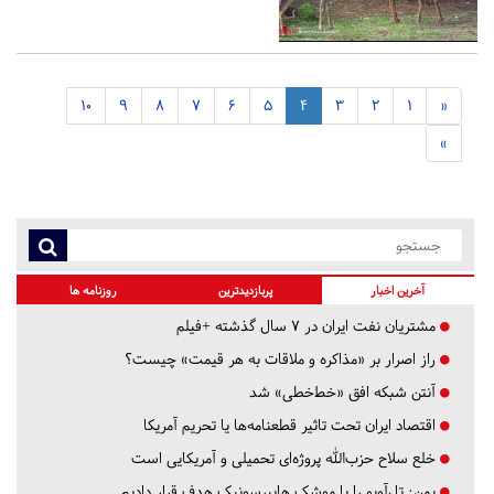
10
9
8
7
6
5
4
3
2
1
«
»
آخرین اخبار
پربازدیدترین
روزنامه ها
مشتریان نفت ایران در ۷ سال گذشته +فیلم
راز اصرار بر «مذاکره و ملاقات به هر قیمت» چیست؟
آنتن شبکه افق «خط‌خطی» شد
اقتصاد ایران تحت تاثیر قطعنامه‌ها یا تحریم‌ آمریکا
خلع سلاح حزب‌الله پروژه‌ای تحمیلی و آمریکایی است
یمن: تل‌آویو را با موشک هایپرسونیک هدف قرار دادیم