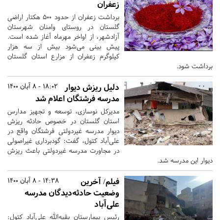
زعفران
برداشت زعفران از حدود ۵۰۰ هکتار اراضی
گلستان در روستای وامنان شهرستان
آزادشهر، از اواخر مهرماه آغاز شده است.
پیش بینی می‌شود بیش از سه هزار
کیلوگرم زعفران از مزارع استان گلستان
برداشت شود.
دلیل ریزش دیوار
18:02 - 8 آبان 1400
مدرسه فرشتگان اعلام شد
مدیرکل نوسازی، توسعه و تجهیز مدارس
استان گلستان در خصوص حادثه ریزش
دیوار مدرسه غیردولتی فرشتگان واقع در
علی‌آباد کتول، گفت: گودبرداری غیراصولی
در مجاورت مدرسه غیردولتی باعث ریزش
دیوار این مدرسه شد.
فیلم/ آخرین
14:38 - 8 آبان 1400
وضعیت حادثه‌دیدگان مدرسه
علی‌آباد
رئیس بیمارستان بقیه‌الله علی‌آباد کتول: