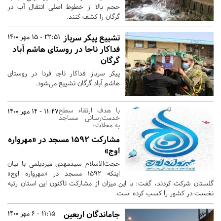
حجم بالا از خطوط اصلی انتقال آب در
گرگان را کشف کنند.
تشییع پیکر سرباز
22:51 - 15 مهر 1400
فداکار ناجا در روستای هاشم آباد
گرگان
پیکر سرباز فداکار ناجا فردا در روستای
هاشم آباد گرگان تشییع می‌شود.
با هدف ارتقاء سطح
11:47 - 14 مهر 1400
خدمت‌رسانی مساجد
به محلات؛
مشارکت ۱۵۹۲ مسجد در «مهرواره
اوج»
حجت‌الاسلام سیدمهدی میردیلمی با بیان
اینکه ۱۵۹۲ مسجد در «مهرواره اوج»
گلستان شرکت کردند، گفت: با این میزان از مشارکت تاکنون این استان رتبه
نخست در کشور را کسب کرده است.
جاماندگان اربعین
11:15 - 6 مهر 1400