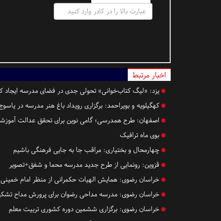
اخبار مرتبط
یزد:
«لیگ کتاب‌خوانی» تحولی جدی در فضای مدرسه ایجاد ک
کهگیلویه و بویراحمد:
برگزاری رویداد باغ هنر مدرسه در یاسوج
اصفهان:
طرح همدرسی؛ گامی نوین برای تحقق عدالت آموزشی
بوی ماه ترافیک
چهارمحال و بختیاری:
مراقب جا به جایی فرهنگی باشیم
قزوین:
رونمایی از طرح جدید مدرسه محما و شفق+تصویر
خراسان رضوی:
همایش الهیات حکمرانی از منظر امام خمینی(ره
خراسان رضوی:
مدرسه مداحی رضوان برای پرورش مداح تشک
خراسان رضوی:
برگزاری ششمین دوره کشوری تربیت معلم