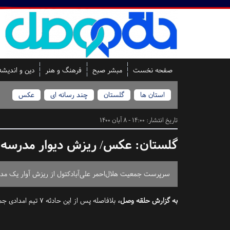
صفحه نخست
مبشر صبح
فرهنگ و هنر
دین و اندیشه
استان ها
گلستان
چند رسانه ای
عکس
تاریخ انتشار:
14:00 - 8 آبان 1400
گلستان:
عکس/ ریزش دیوار مدرسه د
سرپرست جمعیت هلال‌احمر علی‌آبادکتول از ریزش آوار یک مدرسه در ساعت ۹:۴۴ صبح امروز و مصدوم شدن چند د
به گزارش حلقه وصل،
بلافاصله پس از این حادثه ۷ تیم امدادی جمعیت هلال احمر به محل اعزام شدند. اورژانس گلستان اعلام کرد: در این حادثه، ۱۰ نفر شامل ۷ کودک و ۳ مربی مصدوم شدند.