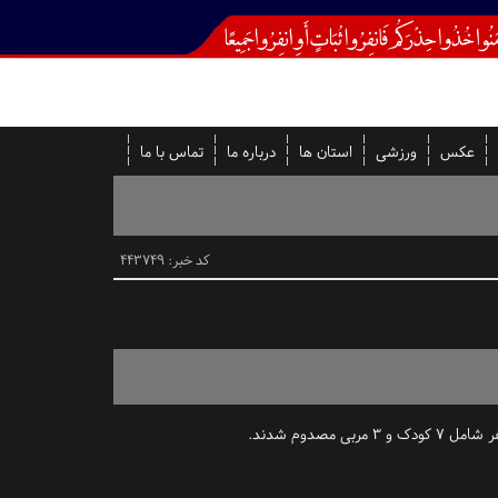
عکس
ورزشی
استان ها
درباره ما
تماس با ما
کد خبر: 443749