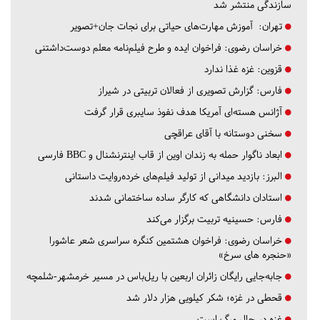
سازندگی منتشر شد
تهران:
آموزش مهارت‌های حیاتی برای نجات جان+تصویر
خراسان رضوی:
فراخوان ایده و طرح فیلم‌نامه معلم دوست‌داشتنی
قزوین:
غزه غذا ندارد
فارس:
گزارش تصویری از فعالان تربیتی در شیراز
آژانس هسته‌ای آمریکا هدف نفوذ سایبری قرار گرفت
سخنی دوستانه با آقای عراقچی
ابعاد ناگوار حمله به زندان اوین از قاب اینترنشنال و BBC فارسی
البرز:
بازدید میدانی از تولید فیلم‌های خرده‌روایت داستانی
استادان دانشگاهی که کارگر ساده ساختمانی شدند
فارس:
حسینیه تربیت برگزار می‌کند
خراسان رضوی:
فراخوان هشتمین کنگره سراسری شعر عاشورا
«حنجره های سرخ»
جابه‌جایی رایگان زائران اربعین با ریل‌باس در مسیر خرمشهر-شلمچه
قحطی در غزه؛ شکر کیلویی هزار دلار شد
غزه در حال مرگ است