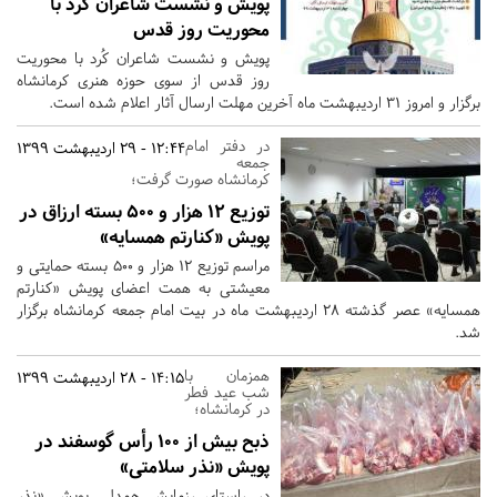
پویش و نشست شاعران کُرد با
محوریت روز قدس
پویش و نشست شاعران کُرد با محوریت
روز قدس از سوی حوزه هنری کرمانشاه
برگزار و امروز 31 اردیبهشت ماه آخرین مهلت ارسال آثار اعلام شده است.
در دفتر امام
12:44 - 29 اردیبهشت 1399
جمعه
کرمانشاه صورت گرفت؛
توزیع 12 هزار و 500 بسته ارزاق در
پویش «کنارتم همسایه»
مراسم توزیع ۱۲ هزار و ۵۰۰ بسته حمایتی و
معیشتی به همت اعضای پویش «کنارتم
همسایه» عصر گذشته 28 اردیبهشت ماه در بیت امام جمعه کرمانشاه برگزار
شد.
همزمان با
14:15 - 28 اردیبهشت 1399
شب عید فطر
در کرمانشاه؛
ذبح بیش از ۱۰۰ رأس گوسفند در
پویش «نذر سلامتی»
در راستای رزمایش همدلی پویش «نذر