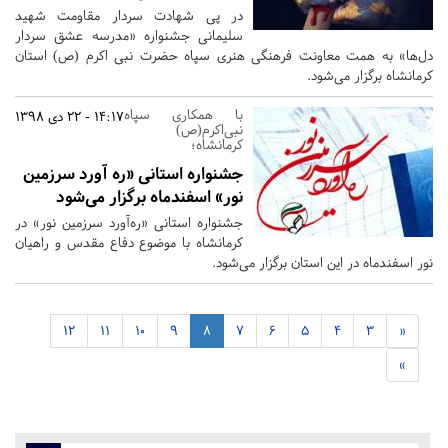
در پی شهادت سردار مقاومت شهید
سلیمانی جشنواره «مدرسه عشق سردار
دل‌ها» به همت معاونت فرهنگی هنری سپاه حضرت نبی اکرم (ص) استان
کرمانشاه برگزار می‌شود.
با همکاری سپاه
14:17 - 22 دی 1398
نبی‌اکرم(ص)
کرمانشاه؛
جشنواره استانی «ره آورد سرزمین
نور» اسفندماه برگزار می‌شود
جشنواره استانی «ره‌آورد سرزمین نور» در
کرمانشاه با موضوع دفاع مقدس و راهیان
نور اسفندماه در این استان برگزار می‌شود.
12
11
10
9
8
7
6
5
4
3
«
»