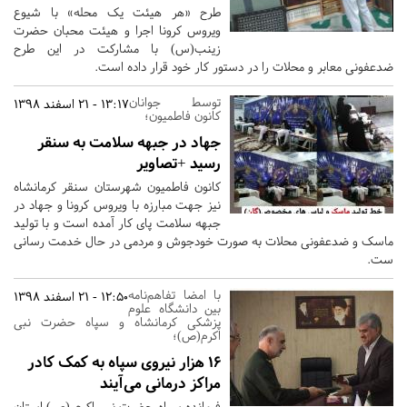
طرح «هر هیئت یک محله» با شیوع
ویروس کرونا اجرا و هیئت محبان حضرت
زینب(س) با مشارکت در این طرح
ضدعفونی معابر و محلات را در دستور کار خود قرار داده است.
توسط جوانان
13:17 - 21 اسفند 1398
کانون فاطمیون؛
جهاد در جبهه سلامت به سنقر
رسید +تصاویر
کانون فاطمیون شهرستان سنقر کرمانشاه
نیز جهت مبارزه با ویروس کرونا و جهاد در
جبهه سلامت پای کار آمده است و با تولید
ماسک و ضدعفونی محلات به صورت خودجوش و مردمی در حال خدمت رسانی
ست.
با امضا تفاهم‌نامه
12:50 - 21 اسفند 1398
بین دانشگاه علوم
پزشکی کرمانشاه و سپاه حضرت نبی
اکرم(ص)؛
16 هزار نیروی سپاه به کمک کادر
مراکز درمانی می‌آیند
فرمانده سپاه حضرت نبی اکرم (ص) استان