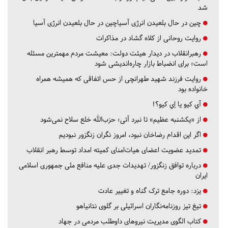
شد
چین در حال بلعیدن انرژی آسیاچین در حال بلعیدن انرژی آسیا
روایت روحانی از کلاه گشاد در مذاکرات
رهبرانقلاب در دیدار هیئت دولت: معیشت مردم مهمترین مسئله
است؛ برای انضباط بازار چاره‌اندیشی شود
روایت فرزند شهید طهرانچی از حس اتفاقی که همیشه همراه
خانواده بود
آي كيو يا اِي كيو؟!
از «یکشنبه عظیم» تا نبرد آتی؛ حزب‌الله خلع سلاح نمی‌شود
اگر این اقدام رضاخان نبود، امروز نگران زنگزور نبودیم
تمدید عضویت اعضای هیات‌امنای کمیته امداد توسط رهبر انقلاب
درباره توافق زنگزور/ تهدیدات جدی علیه منافع ملی جمهوری اسلامی
ایران
یزد:
دوره جامع ترک گناه و تغییر عادت
تیغ تیز روزنامه‌نگاران اسرائیلی بر گلوی نتانیاهو
کتاب الگوی مدیریت نیروهای داوطلب مردمی در جهاد