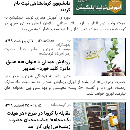
دانشجوی کرمانشاهی ثبت نام
کردند
دوره ی آموزش مجازی تولید اپلیکیشن به
همت واحد نرم افزار و بازی دفتر استانی سازمان فضای مجازی سراج در
کرمانشاه باحضور 100 دانشجو آغاز و تا عید سعید فطر ادامه می یابد.
به همت
12:08 - 7 اردیبهشت 1399
جهادگران
مؤسسه «بهترین مادر دنیا حضرت
زهرا(س)» کرمانشاه؛
رزمایش همدلی با عنوان «به عشق
مادر» کلید خورد+ تصاویر
مدیر مؤسسه فرهنگی «بهترین مادر دنیا
حضرت زهرا(س)» کرمانشاه از اجرای رزمایش همدلی به مناسبت ماه مبارک
رمضان خبر داد و گفت: 500 بسته معیشتی و بهداشتی بین خانواده های
نیازمند توزیع خواهد شد.
در کرمانشاه؛
11:15 - 25 اسفند 1398
مقابله با کرونا در طرح «هر هیئت
یک محله»/ هیئت محبان حضرت
زینب(س) پای کار آمد