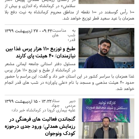
سلامتی» در کرمانشاه راه اندازی و بیش از
100 رأس گوسفند در 100 نقطه از مناطق محروم کرمانشاه به نیت دفع بلا
همزمان با عید سعید فطر توزیع خواهد شد.
به مناسبت
09:42 - 27 اردیبهشت 1399
شب های
قدر؛
طبخ و توزیع 110 هزار پرس غذا بین
نیازمندان/ 40 هیئت پای کارند
مسئول دفتر استانی جامعه ایمانی مشعر
در کرمانشاه از طبخ و توزیع 110 هزار پرس
غذا همزمان با سراسر کشور در این استان خبر داد و گفت: این مراسم با حضور
حدود ۴۰ هیئت مذهبی و مسجد با نام «علی یاوران» در شب های قدر انجام
خواهد شد.
دبیر ستاد
13:22 - 15 اردیبهشت 1399
مردمی جهاد
علیه بیماری کرونا در کرمانشاه خبر داد؛
گنجاندن فعالیت های فرهنگی در
رزمایش همدلی/ ورود جدی درحوزه
کودک ونوجوان