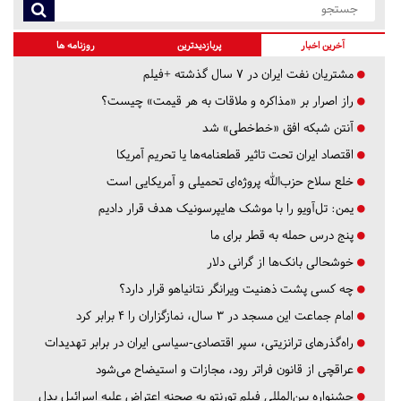
آخرین اخبار
پربازدیدترین
روزنامه ها
مشتریان نفت ایران در ۷ سال گذشته +فیلم
راز اصرار بر «مذاکره و ملاقات به هر قیمت» چیست؟
آنتن شبکه افق «خط‌خطی» شد
اقتصاد ایران تحت تاثیر قطعنامه‌ها یا تحریم‌ آمریکا
خلع سلاح حزب‌الله پروژه‌ای تحمیلی و آمریکایی است
یمن: تل‌آویو را با موشک هایپرسونیک هدف قرار دادیم
پنج درس‌ حمله به قطر برای ما
خوشحالی بانک‌ها از گرانی دلار
چه کسی پشت ذهنیت ویرانگر نتانیاهو قرار دارد؟
امام جماعت این مسجد در ۳ سال، نمازگزاران را ۴ برابر کرد
راه‌گذرهای ترانزیتی، سپر اقتصادی-سیاسی ایران در برابر تهدیدات
عراقچی از قانون فراتر رود، مجازات و استیضاح می‌شود
جشنواره بین‌المللی فیلم تورنتو به صحنه اعتراض علیه اسرائیل بدل