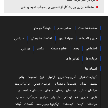
استفاده ابزاری وزارت کار از تصاویر بی حجاب شهدای اخیر
صفحه نخست
مبشر صبح
فرهنگ و هنر
دین و اندیشه
جهاد تبیین
اقتصاد مقاومتی
سیاسی
اجتماعی
رصد
فیلم و صوت
عکس
ورزشی
درباره ما
تماس با ما
استان ها
آذربایجان شرقی
آذربایجان غربی
اردبیل
البرز
اصفهان
ایلام
بوشهر
تهران
چهارمحال و بختیاری
خراسان جنوبی
خراسان رضوی
خراسان شمالی
خوزستان
زنجان
سمنان
سیستان و بلوچستان
فارس
قزوین
قم
لرستان
مازندران
مرکزی
هرمزگان
همدان
کردستان
کرمان
کرمانشاه
کهگیلویه و بویراحمد
گلستان
گیلان