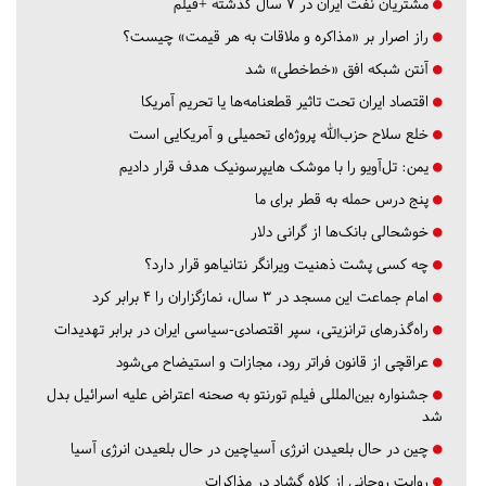
مشتریان نفت ایران در ۷ سال گذشته +فیلم
راز اصرار بر «مذاکره و ملاقات به هر قیمت» چیست؟
آنتن شبکه افق «خط‌خطی» شد
اقتصاد ایران تحت تاثیر قطعنامه‌ها یا تحریم‌ آمریکا
خلع سلاح حزب‌الله پروژه‌ای تحمیلی و آمریکایی است
یمن: تل‌آویو را با موشک هایپرسونیک هدف قرار دادیم
پنج درس‌ حمله به قطر برای ما
خوشحالی بانک‌ها از گرانی دلار
چه کسی پشت ذهنیت ویرانگر نتانیاهو قرار دارد؟
امام جماعت این مسجد در ۳ سال، نمازگزاران را ۴ برابر کرد
راه‌گذرهای ترانزیتی، سپر اقتصادی-سیاسی ایران در برابر تهدیدات
عراقچی از قانون فراتر رود، مجازات و استیضاح می‌شود
جشنواره بین‌المللی فیلم تورنتو به صحنه اعتراض علیه اسرائیل بدل
شد
چین در حال بلعیدن انرژی آسیاچین در حال بلعیدن انرژی آسیا
روایت روحانی از کلاه گشاد در مذاکرات