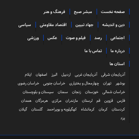
صفحه نخست
مبشر صبح
فرهنگ و هنر
دین و اندیشه
جهاد تبیین
اقتصاد مقاومتی
سیاسی
اجتماعی
رصد
فیلم و صوت
عکس
ورزشی
درباره ما
تماس با ما
استان ها
آذربایجان شرقی
آذربایجان غربی
اردبیل
البرز
اصفهان
ایلام
بوشهر
تهران
چهارمحال و بختیاری
خراسان جنوبی
خراسان رضوی
خراسان شمالی
خوزستان
زنجان
سمنان
سیستان و بلوچستان
فارس
قزوین
قم
لرستان
مازندران
مرکزی
هرمزگان
همدان
کردستان
کرمان
کرمانشاه
کهگیلویه و بویراحمد
گلستان
گیلان
یزد