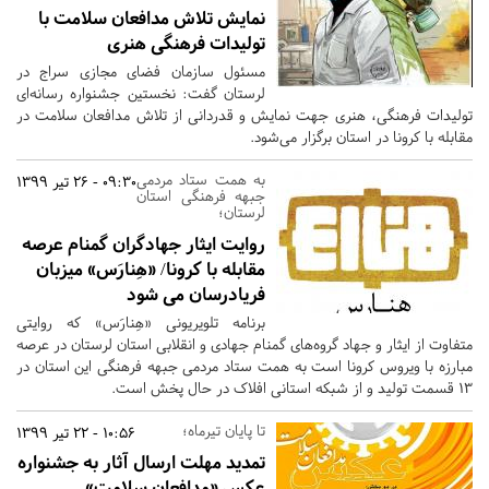
نمایش تلاش مدافعان سلامت با
تولیدات فرهنگی هنری
مسئول سازمان فضای مجازی سراج در
لرستان گفت: نخستین جشنواره رسانه‌ای
تولیدات فرهنگی، هنری جهت نمایش و قدردانی از تلاش مدافعان سلامت در
مقابله با کرونا در استان برگزار می‌شود.
به همت ستاد مردمی
09:30 - 26 تیر 1399
جبهه فرهنگی استان
لرستان؛
روایت ایثار جهادگران گمنام عرصه
مقابله با کرونا/ «هِنارَس» میزبان
فریادرسان می شود
برنامه تلویریونی «هِنارَس» که روایتی
متفاوت از ایثار و جهاد گروه‌های گمنام جهادی و انقلابی استان لرستان در عرصه
مبارزه با ویروس کرونا است به همت ستاد مردمی جبهه فرهنگی این استان در
13 قسمت تولید و از شبکه استانی افلاک در حال پخش است.
تا پایان تیرماه؛
10:56 - 22 تیر 1399
تمدید مهلت ارسال آثار به جشنواره
عکس «مدافعان سلامت»