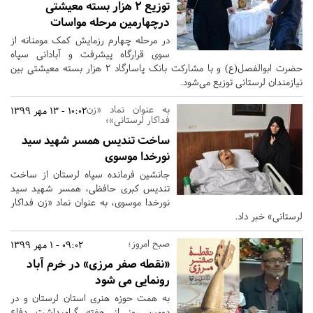
توزیع 2 هزار بسته معیشتی
درچهارمین مرحله مواسات
در مرحله چهارم رزمایش کمک مومنانه از
سوی قرارگاه پیشرفت و آبادانی سپاه
حضرت ابوالفصل‌(ع) و با مشارکت بانک پاسارگاد 2 هزار بسته معیشتی بین
نیازمندان لرستانی توزیع می‌شود.
به‌ عنوان نماد «زن
10:02 - 13 مهر 1399
فداکار لرستانی»؛
ساخت تندیس همسر شهید سید
نورخدا موسوی
جانشین فرمانده سپاه لرستان از ساخت
تندیس کبری حافظی، همسر شهید سید
نورخدا موسوی، به‌ عنوان نماد «زن فداکار
لرستانی» خبر داد.
صبح امروز؛
09:02 - 1 مهر 1399
«نقطه صفر مرزی» در خرم آباد
رونمایی می شود
به همت حوزه هنری استان لرستان و در
دومین روز از هفته گرامیداشت دفاع