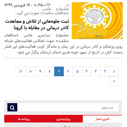
در قالب
10:35 - 17 فروردین 1399
جشنواره عکس
«مدافعان سلامت» صورت می گیرد؛
ثبت جلوه‌هایی از تلاش‌ و مجاهدت‌
کادر درمانی در مقابله با کرونا
جشنواره سراسری عکس «مدافعان
سلامت» جهت انعکاس فعالیت‌های شبانه
روزی پزشکان و کادر درمانی در این زمان و ماندگار کردن فعالیت‌های این قشر
زحمت کش در تاریخ از سوی حوزه هنری استان لرستان برگزار می شود.
11
10
9
8
7
6
5
4
3
2
«
»
آخرین اخبار
پربازدیدترین
روزنامه ها