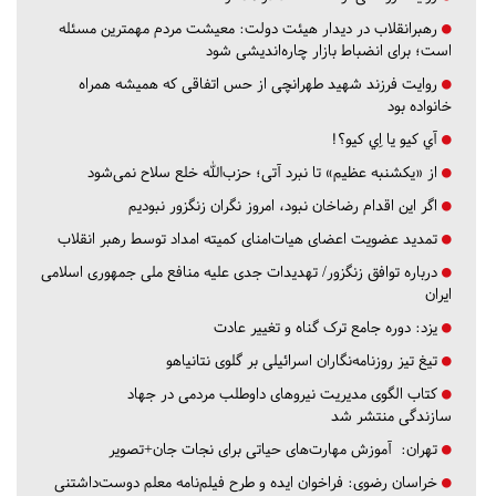
رهبرانقلاب در دیدار هیئت دولت: معیشت مردم مهمترین مسئله
است؛ برای انضباط بازار چاره‌اندیشی شود
روایت فرزند شهید طهرانچی از حس اتفاقی که همیشه همراه
خانواده بود
آي كيو يا اِي كيو؟!
از «یکشنبه عظیم» تا نبرد آتی؛ حزب‌الله خلع سلاح نمی‌شود
اگر این اقدام رضاخان نبود، امروز نگران زنگزور نبودیم
تمدید عضویت اعضای هیات‌امنای کمیته امداد توسط رهبر انقلاب
درباره توافق زنگزور/ تهدیدات جدی علیه منافع ملی جمهوری اسلامی
ایران
یزد:
دوره جامع ترک گناه و تغییر عادت
تیغ تیز روزنامه‌نگاران اسرائیلی بر گلوی نتانیاهو
کتاب الگوی مدیریت نیروهای داوطلب مردمی در جهاد
سازندگی منتشر شد
تهران:
آموزش مهارت‌های حیاتی برای نجات جان+تصویر
خراسان رضوی:
فراخوان ایده و طرح فیلم‌نامه معلم دوست‌داشتنی