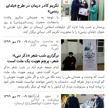
تکریم کادر درمان در طرح «یلدای
زینبی»
با توجه به همزمانی سالروز ولادت
باسعادت حضرت زینب‌کبری(س) و روز
پرستار و شب یلدا اداره کل تبلیغات اسلامی لرستان در نظر دارد طرحی با
عنوان «یلدای زینبی» را با محوریت تکریم کادر درمانی برگزار کند.
به مناسبت سالروز
09:01 - 27 مهر 1399
رحلت پیامبر اکرم
(ص)؛
برگزاری شب شعر «ذکر نبی»/
شعر، پرچم هویت یک ملت است
امام جمعه خرم آباد در شب شعر «ذکر
نبی» گفت:شعر، پرچم هویت یک ملت
است که وحدت و همدلی ملی را زنده نگه می دارد و اگر ملتی هویت خویش را
گم کرده و دچار تفرقه گردد، دشمنان به راحتی خواهند توانست نقشه های خود
را پیاده کرده و سرنوشت مردم آن کشور را به گونه ای دیگر رقم بزنند.
از سوی قرارگاه
09:15 - 22 مهر 1399
پیشرفت و آبادانی
سپاه حضرت ابوالفصل‌(ع) لرستان؛