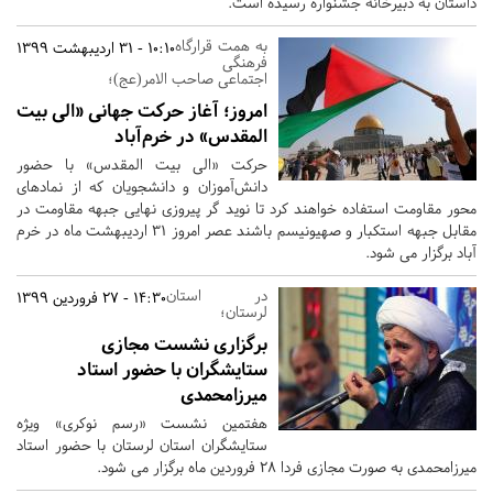
داستان به دبیرخانه جشنواره رسیده است.
به همت قرارگاه
10:10 - 31 اردیبهشت 1399
فرهنگی
اجتماعی صاحب الامر(عج)؛
امروز؛ آغاز حرکت جهانی «الی بیت
المقدس» در خرم‌آباد
حرکت «الی بیت المقدس» با حضور
دانش‌آموزان و دانشجویان که از نمادهای
محور مقاومت استفاده خواهند کرد تا نوید گر پیروزی نهایی جبهه مقاومت در
مقابل جبهه استکبار و صهیونیسم باشند عصر امروز 31 اردیبهشت ماه در خرم
آباد برگزار می شود.
در استان
14:30 - 27 فروردین 1399
لرستان؛
برگزاری نشست مجازی
ستایشگران با حضور استاد
میرزامحمدی
هفتمین نشست «رسم نوکری» ویژه
ستایشگران استان لرستان با حضور استاد
میرزامحمدی به صورت مجازی فردا 28 فروردین ماه برگزار می شود.