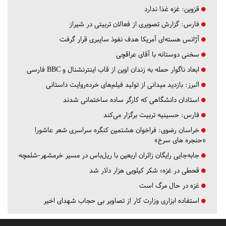
قزوین:
غزه غذا ندارد
فارس:
گزارش تصویری از فعالان تربیتی در شیراز
آژانس هسته‌ای آمریکا هدف نفوذ سایبری قرار گرفت
سخنی دوستانه با آقای عراقچی
ابعاد ناگوار حمله به زندان اوین از قاب اینترنشنال و BBC فارسی
البرز:
بازدید میدانی از تولید فیلم‌های خرده‌روایت داستانی
استادان دانشگاهی که کارگر ساده ساختمانی شدند
فارس:
حسینیه تربیت برگزار می‌کند
خراسان رضوی:
فراخوان هشتمین کنگره سراسری شعر عاشورا
«حنجره های سرخ»
جابه‌جایی رایگان زائران اربعین با ریل‌باس در مسیر خرمشهر-شلمچه
قحطی در غزه؛ شکر کیلویی هزار دلار شد
غزه در حال مرگ است
استفاده ابزاری وزارت کار از تصاویر بی حجاب شهدای اخیر