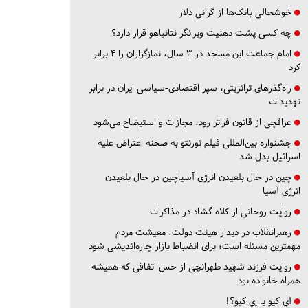
خوشحالی بانک‌ها از گرانی دلار
چه کسی پشت ذهنیت ویرانگر نتانیاهو قرار دارد؟
امام جماعت این مسجد در ۳ سال، نمازگزاران را ۴ برابر
کرد
راه‌گذرهای ترانزیتی، سپر اقتصادی-سیاسی ایران در برابر
تهدیدات
عراقچی از قانون فراتر رود، مجازات و استیضاح می‌شود
جشنواره بین‌المللی فیلم تورنتو به صحنه اعتراض علیه
اسرائیل بدل شد
چین در حال بلعیدن انرژی آسیاچین در حال بلعیدن
انرژی آسیا
روایت روحانی از کلاه گشاد در مذاکرات
رهبرانقلاب در دیدار هیئت دولت: معیشت مردم
مهمترین مسئله است؛ برای انضباط بازار چاره‌اندیشی شود
روایت فرزند شهید طهرانچی از حس اتفاقی که همیشه
همراه خانواده بود
آي كيو يا اِي كيو؟!