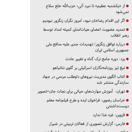
از «یکشنبه عظیم» تا نبرد آتی؛ حزب‌الله خلع سلاح
نمی‌شود
اگر این اقدام رضاخان نبود، امروز نگران زنگزور نبودیم
تمدید عضویت اعضای هیات‌امنای کمیته امداد توسط
رهبر انقلاب
درباره توافق زنگزور/ تهدیدات جدی علیه منافع ملی
جمهوری اسلامی ایران
یزد:
دوره جامع ترک گناه و تغییر عادت
تیغ تیز روزنامه‌نگاران اسرائیلی بر گلوی نتانیاهو
کتاب الگوی مدیریت نیروهای داوطلب مردمی در جهاد
سازندگی منتشر شد
تهران:
آموزش مهارت‌های حیاتی برای نجات جان+تصویر
خراسان رضوی:
فراخوان ایده و طرح فیلم‌نامه معلم
دوست‌داشتنی
قزوین:
غزه غذا ندارد
فارس:
گزارش تصویری از فعالان تربیتی در شیراز