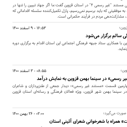
دکتر رایجی در اکران اختصاصی مستند "غیر رسمی 4" در استان قزوین گفت:ما اگر جهاد تبیین را تنها در
به موفقیتی که باید برسیم نمی‌رسیم، پازل تکمیل‌کننده سلسله اقداماتی که
د، مشارکت‌دهی مردم در فرآیند حکمرانی است.
وین؛
16:53 - 9 اسفند 1400
 سالم برگزار می‌شود
ن با همکاری ستاد جبهه فرهنگی اجتماعی این استان اقدام به برگزاری دوره
ماید.
ین؛
08:55 - 3 اسفند 1400
 رسمی» در سینما بهمن قزوین به نمایش درآمد
مین قسمت «مستند غیر رسمی»؛ دیدار جمعی از طنزپردازان و شاعران
ر سینما بهمن شهر قزوین، ویژه فعالان فرهنگی و رسانه‌ای استان قزوین
صورت می‌گیرد؛
02:00 - 26 بهمن 1400
 همراه با شعرخوانی شعرای آئینی استان