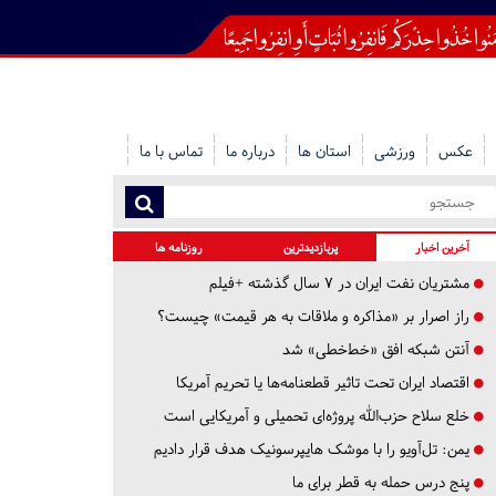
عکس
ورزشی
استان ها
درباره ما
تماس با ما
آخرین اخبار
پربازدیدترین
روزنامه ها
مشتریان نفت ایران در ۷ سال گذشته +فیلم
راز اصرار بر «مذاکره و ملاقات به هر قیمت» چیست؟
آنتن شبکه افق «خط‌خطی» شد
اقتصاد ایران تحت تاثیر قطعنامه‌ها یا تحریم‌ آمریکا
خلع سلاح حزب‌الله پروژه‌ای تحمیلی و آمریکایی است
یمن: تل‌آویو را با موشک هایپرسونیک هدف قرار دادیم
پنج درس‌ حمله به قطر برای ما