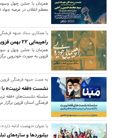
همزمان با جشن چهل وسومین س
معظم انقلاب در عرصه جهاد ت
با همکاری ستاد جبهه فرهنگی
راهپیمایی 22 بهمن قزوین به صورت خوردویی برگزار می‌شود
قزوین به صورت خودرویی برگزا
به همت جبهه فرهنگی قزوین؛
نشست «فقه تربیت» با تک
سلسله نشست‌های «فقه تربیت»
فرهنگی استان قزوین برگزار می
با عنوان «نهضت ادامه دارد»؛
بیلبوردها و سازه‌های تب