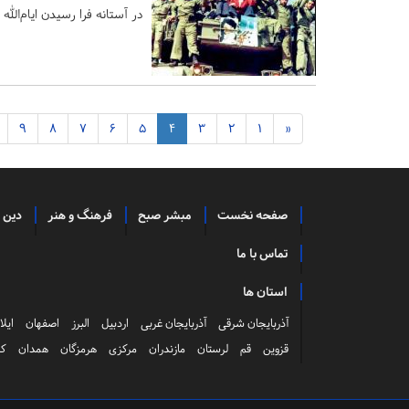
در آستانه فرا رسیدن ایام‌الل
9
8
7
6
5
4
3
2
1
«
صفحه نخست
مبشر صبح
فرهنگ و هنر
دین 
تماس با ما
استان ها
آذربایجان شرقی
آذربایجان غربی
اردبیل
البرز
اصفهان
ایلا
قزوین
قم
لرستان
مازندران
مرکزی
هرمزگان
همدان
کر