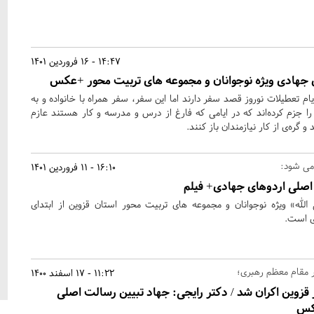
14:47 - 16 فروردین 1401
ی جهادی ویژه نوجوانان و مجموعه های تربیت محور +عکس
ایام تعطیلات نوروز قصد سفر دارند اما این سفر، سفر همراه با خانواده و به
جزم کرده‌اند که در ایامی که فارغ از درس و مدرسه و کار هستند عازم
گره‌ی از کار نیازمندان باز کنند.
 می شود:
16:10 - 11 فروردین 1401
 اصلی اردوهای جهادی+ فیلم
لله» ویژه نوجوانان و مجموعه های تربیت محور استان قزوین از ابتدای
ری است.
 مقام معظم رهبری؛
11:22 - 17 اسفند 1400
 «غیر رسمی4» در قزوین اکران شد / دکتر رایجی: جهاد تبیین رسالت اصلی
عکس