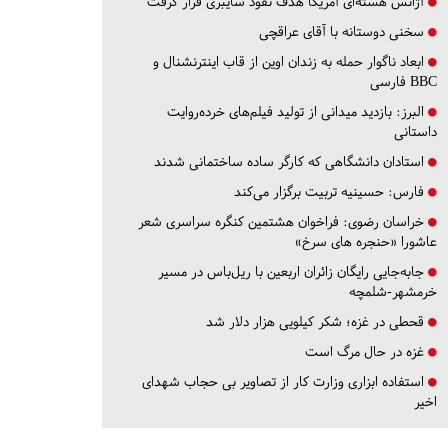
آژانس هسته‌ای آمریکا هدف نفوذ سایبری قرار گرفت
سخنی دوستانه با آقای عراقچی
ابعاد ناگوار حمله به زندان اوین از قاب اینترنشنال و
BBC فارسی
البرز:
بازدید میدانی از تولید فیلم‌های خرده‌روایت
داستانی
استادان دانشگاهی که کارگر ساده ساختمانی شدند
فارس:
حسینیه تربیت برگزار می‌کند
خراسان رضوی:
فراخوان هشتمین کنگره سراسری شعر
عاشورا «حنجره های سرخ»
جابه‌جایی رایگان زائران اربعین با ریل‌باس در مسیر
خرمشهر-شلمچه
قحطی در غزه؛ شکر کیلویی هزار دلار شد
غزه در حال مرگ است
استفاده ابزاری وزارت کار از تصاویر بی حجاب شهدای
اخیر