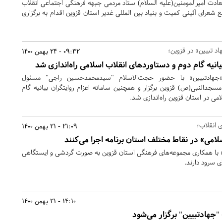
عادت امیرالمومنین(علیه السلام) ستاد مردمی جبهه فرهنگی اجتماعی انقلاب
شعرای آئینی کمیت و بنیاد بین المللی غدیر استان قزوین اقدام به برگزاری
د تبیین» در قزوین؛
09:32 - 24 بهمن 1400
بیانیه گام دوم و دستاوردهای انقلاب اسلامی راه‌اندازی شد
ادتبیین» با حضور حجت‌الاسلام‌ "سیدمحمدحسین راجی" مسئول
سجدالنبی(ص) قزوین برگزار و همچنین سامانه اعزام روایتگران بیانیه گام
می در استان قزوین راه‌اندازی شد.
 انقلاب؛
21:09 - 21 بهمن 1400
امی» در نقاط مختلف استان برنامه اجرا می‌کنند
» با همکاری مجموعه‌های فرهنگی استان قزوین به صورت گردشی و ایستگاهی
ی سرود دارند.
14:10 - 21 بهمن 1400
هادتبیین" برگزار می‌شود