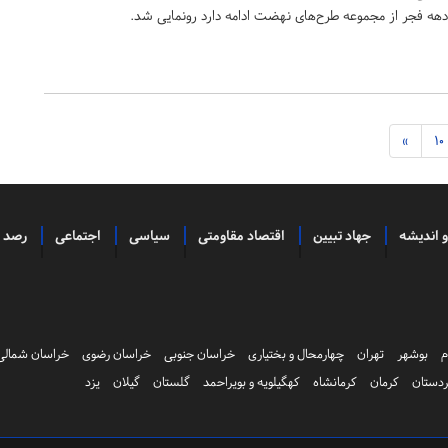
ه دهه فجر از مجموعه طرح‌های نهضت ادامه دارد رونمایی شد.
»
10
و اندیشه
جهاد تبیین
اقتصاد مقاومتی
سیاسی
اجتماعی
رصد
م
بوشهر
تهران
چهارمحال و بختیاری
خراسان جنوبی
خراسان رضوی
خراسان شمالی
دستان
کرمان
کرمانشاه
کهگیلویه و بویراحمد
گلستان
گیلان
یزد