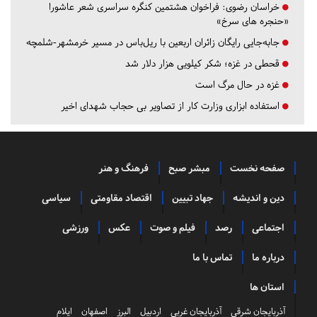
خراسان رضوی:
فراخوان هشتمین کنگره سراسری شعر عاشورا
«حنجره های سرخ»
جابه‌جایی رایگان زائران اربعین با ریل‌باس در مسیر خرمشهر-شلمچه
قحطی در غزه؛ شکر کیلویی هزار دلار شد
غزه در حال مرگ است
استفاده ابزاری وزارت کار از تصاویر بی حجاب شهدای اخیر
صفحه نخست
مبشر صبح
فرهنگ و هنر
دین و اندیشه
جهاد تبیین
اقتصاد مقاومتی
سیاسی
اجتماعی
رصد
فیلم و صوت
عکس
ورزشی
درباره ما
تماس با ما
استان ها
آذربایجان شرقی
آذربایجان غربی
اردبیل
البرز
اصفهان
ایلام