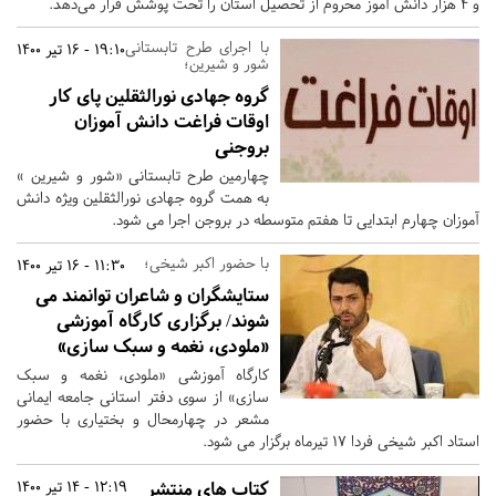
و ۴ هزار دانش آموز محروم از تحصیل استان را تحت پوشش قرار می‌دهد.
با اجرای طرح تابستانی
19:10 - 16 تیر 1400
شور و شیرین؛
گروه جهادی نورالثقلین پای کار
اوقات فراغت دانش آموزان
بروجنی
چهارمین طرح تابستانی «شور و شیرین »
به همت گروه جهادی نورالثقلین ویژه دانش
آموزان چهارم ابتدایی تا هفتم متوسطه در بروجن اجرا می شود.
با حضور اکبر شیخی؛
11:30 - 16 تیر 1400
ستایشگران و شاعران توانمند می
شوند/ برگزاری کارگاه آموزشی
«ملودی، نغمه و سبک سازی»
کارگاه آموزشی «ملودی، نغمه و سبک
سازی» از سوی دفتر استانی جامعه ایمانی
مشعر در چهارمحال و بختیاری با حضور
استاد اکبر شیخی فردا 17 تیرماه برگزار می شود.
کتاب های منتشر
12:19 - 14 تیر 1400