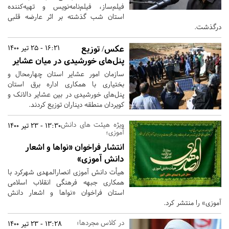
فیلم‌ساز، فیلم‌نامه‌نویس و تهیه‌کننده
استان شب گذشته بر اثر عارضه قلبی
درگذشت.
عکس/ توزیع
16:21 - 25 تیر 1400
پنل‌های خورشیدی در میان عشایر
سازمان امور عشایر استان چهارمحال و
بختیاری با همکاری اداره برق استان
پنل‌های خورشیدی در بین عشایر دالانک و
کویردان منطقه دیناران توزیع کردند.
ویژه هیئت های دانش
13:30 - 23 تیر 1400
آموزی؛
انتشار فراخوان «نواها و اشعار
دانش آموزی»
هیأت دانش آموزی انصارالمهدی شهرکرد با
همکاری جبهه فرهنگی انقلاب اسلامی
استان فراخوان «نواها و اشعار دانش
آموزی» را منتشر کرد.
در کلاس مجردها؛
13:28 - 23 تیر 1400