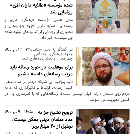
شده مؤسسه «طلایه داران افق»
رونمایی شد
مدیر عامل مؤسسه فرهنگی هنری و
رسانه‌ای «طلایه داران افق» چهارمحال و
بختیاری از رونمایی از کتاب های تولید شده
این مؤسسه خبر داد.
در گفتگو با دبیر ستاد
13:00 - 13 تیر 1400
جبهه فرهنگی اجتماعی
چهارمحال و بختیاری مطرح شد؛
برای موفقیت در حوزه رسانه باید
مزیت رسانه‌ای داشته باشیم
باید بتوانیم این شبکه مردمی را ساماندهی
کنیم. رسانه‌، ارتباط و تاثیرگذاری که عامه
مردم روی مسائل دارند خیلی بیشتر است تا رسانه‌هایی که با خبرسازی و... در
کشور مدیریت می شوند.
ترویج تشیع جز به
16:50 - 9 تیر 1400
مدد مبلغان دینی ممکن نیست/
تجلیل از 40 مبلغ برتر
دومین آیین جلوه‌های تبلیغ به منظور تجلیل