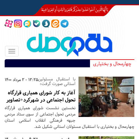
Toggle
igation
چهارمحال و بختیاری
با استقبال مسئولین
12:25 - 2 مرداد 1400
استانی صورت گرفت؛
آغاز به کار شورای همیاری قرارگاه
تحول اجتماعی در شهرکرد+تصاویر
نخستین نشست شورای همیاری قرارگاه
مردمی تحول اجتماعی از سوی ستاد مردمی
جبهه فرهنگی انقلاب اسلامی استان
چهارمحال و بختیاری با استقبال مسئولان استانی شکیل شد.