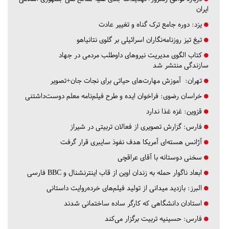
ایران
یزد:
دوره جامع ترک گناه و تغییر عادت
تیغ تیز روزنامه‌نگاران اسرائیلی بر گلوی نتانیاهو
کتاب الگوی مدیریت نیروهای داوطلب مردمی در جهاد
سازندگی منتشر شد
تهران:
آموزش مهارت‌های حیاتی برای نجات جان+تصویر
خراسان رضوی:
فراخوان ایده و طرح فیلم‌نامه معلم دوست‌داشتنی
قزوین:
غزه غذا ندارد
فارس:
گزارش تصویری از فعالان تربیتی در شیراز
آژانس هسته‌ای آمریکا هدف نفوذ سایبری قرار گرفت
سخنی دوستانه با آقای عراقچی
ابعاد ناگوار حمله به زندان اوین از قاب اینترنشنال و BBC فارسی
البرز:
بازدید میدانی از تولید فیلم‌های خرده‌روایت داستانی
استادان دانشگاهی که کارگر ساده ساختمانی شدند
فارس:
حسینیه تربیت برگزار می‌کند