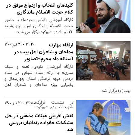
کلیدهای انتخاب و ازدواج موفق در
کلام حجت الاسلام ماندگاری
کارگاه آموزشی «کلاس مجردها» با حضور
حجت الاسلام ماندگاری امروز چهارشنبه
23 تیرماه در شهرکرد برگزار می شود.
ارتقاء مهارت
14:20 - 21 تیر 1400
مداحان و شاعران اهل بیت در
آستانه ماه محرم+تصاویر
کارگاه آموزشی« ملودی، نغمه و سبک
سازی» با ارائه استاد شیخی در ستاد
مردمی جبهه فرهنگی استان چهارمحال و
بختیاری ویژه مداحان و شاعران اهل
بیت(ع) برگزار شد.
در نشست قرارگاه
13:50 - 21 تیر 1400
شهید لاجوردی شهرکرد؛
نقش آفرینی هیئات مذهبی در حل
مشکلات خانواده زندانیان بررسی
شد