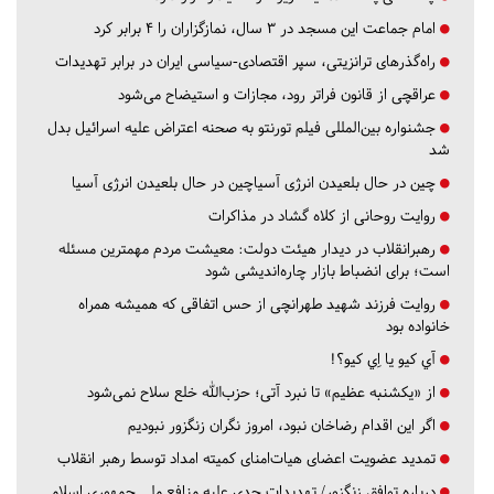
امام جماعت این مسجد در ۳ سال، نمازگزاران را ۴ برابر کرد
راه‌گذرهای ترانزیتی، سپر اقتصادی-سیاسی ایران در برابر تهدیدات
عراقچی از قانون فراتر رود، مجازات و استیضاح می‌شود
جشنواره بین‌المللی فیلم تورنتو به صحنه اعتراض علیه اسرائیل بدل
شد
چین در حال بلعیدن انرژی آسیاچین در حال بلعیدن انرژی آسیا
روایت روحانی از کلاه گشاد در مذاکرات
رهبرانقلاب در دیدار هیئت دولت: معیشت مردم مهمترین مسئله
است؛ برای انضباط بازار چاره‌اندیشی شود
روایت فرزند شهید طهرانچی از حس اتفاقی که همیشه همراه
خانواده بود
آي كيو يا اِي كيو؟!
از «یکشنبه عظیم» تا نبرد آتی؛ حزب‌الله خلع سلاح نمی‌شود
اگر این اقدام رضاخان نبود، امروز نگران زنگزور نبودیم
تمدید عضویت اعضای هیات‌امنای کمیته امداد توسط رهبر انقلاب
درباره توافق زنگزور/ تهدیدات جدی علیه منافع ملی جمهوری اسلامی