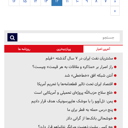
16
15
14
13
12
11
10
9
8
7
«
»
آخرین اخبار
پربازدیدترین
روزنامه ها
مشتریان نفت ایران در ۷ سال گذشته +فیلم
راز اصرار بر «مذاکره و ملاقات به هر قیمت» چیست؟
آنتن شبکه افق «خط‌خطی» شد
اقتصاد ایران تحت تاثیر قطعنامه‌ها یا تحریم‌ آمریکا
خلع سلاح حزب‌الله پروژه‌ای تحمیلی و آمریکایی است
یمن: تل‌آویو را با موشک هایپرسونیک هدف قرار دادیم
پنج درس‌ حمله به قطر برای ما
خوشحالی بانک‌ها از گرانی دلار
چه کسی پشت ذهنیت ویرانگر نتانیاهو قرار دارد؟