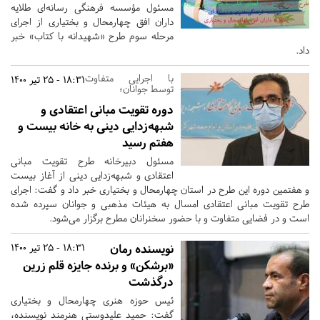
مسئول مؤسسه فرهنگی رسانه‌ای طلایه
داران افق چهارمحال و بختیاری از اجرای
مرحله سوم طرح «شهیدانه با کتاب» خبر
داد.
با اجرایی متفاوت
18:31 - 25 تیر 1400
توسط جوانان؛
دوره تقویت مبانی اعتقادی و
شبهه‌زدایی دینی به خانه بیست و
هفتم رسید
مسئول دبیرخانه طرح تقویت مبانی
اعتقادی و شبهه‌زدایی دینی از آغاز بیست
و هفتمین دوره این طرح در استان چهارمحال و بختیاری خبر داد و گفت: اجرای
طرح تقویت مبانی اعتقادی امسال به هیئات مذهبی و جوانان سپرده شده
است و در فضایی متفاوت و با حضور سخنرانان مطرح برگزار می‌شود.
نویسنده رمان
18:31 - 25 تیر 1400
«برشکن» و برنده جایزه قلم زرین
درگذشت
ئیس حوزه هنری چهارمحال و بختیاری
گفت: حمید علیدوستی هنرمند نویسنده،