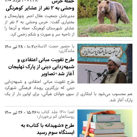
حمله خرس
09:38 - 1 مرداد 1400
وحشی به ۲ نفر از عشایر کوهرنگی
مدیرعامل جمعیت هلال احمر چهارمحال و
بختیاری گفت: خرس وحشی به ۲ نفر از
عشایر شهرستان کوهرنگ حمله و آن‌ها را
از ناحیه سر و صورت و شکم زخمی کرد.
با حضور حجت الاسلام
10:20 - 28 تیر 1400
ماندگاری؛
طرح تقویت مبانی اعتقادی و
شبهه‌زدایی دینی از پارک تهلیجان
آغاز شد+تصاویر
طرح تقویت مبانی اعتقادی و شبهه‌زدایی
دینی که بزرگترین رویداد فرهنگی شهرکرد
هم محسوب می‌شود با ابتکاری از سوی جوانان هیأتی، برای اولین بار از یک
پارک آغاز شد.
اهدا 1200 جلد کتاب به
15:46 - 26 تیر 1400
روستاهای کم برخوردار؛
طرح «شهیدانه با کتاب» به
ایستگاه سوم رسید