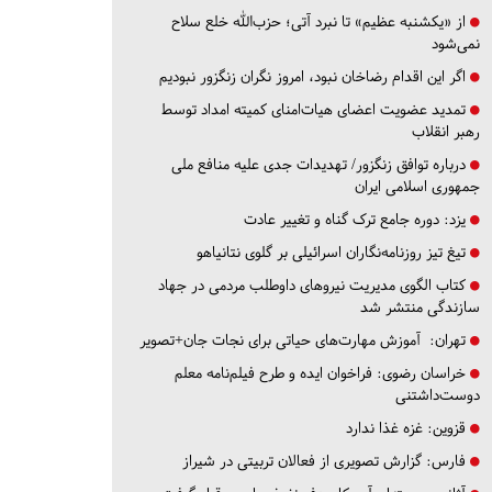
از «یکشنبه عظیم» تا نبرد آتی؛ حزب‌الله خلع سلاح
نمی‌شود
اگر این اقدام رضاخان نبود، امروز نگران زنگزور نبودیم
تمدید عضویت اعضای هیات‌امنای کمیته امداد توسط
رهبر انقلاب
درباره توافق زنگزور/ تهدیدات جدی علیه منافع ملی
جمهوری اسلامی ایران
یزد:
دوره جامع ترک گناه و تغییر عادت
تیغ تیز روزنامه‌نگاران اسرائیلی بر گلوی نتانیاهو
کتاب الگوی مدیریت نیروهای داوطلب مردمی در جهاد
سازندگی منتشر شد
تهران:
آموزش مهارت‌های حیاتی برای نجات جان+تصویر
خراسان رضوی:
فراخوان ایده و طرح فیلم‌نامه معلم
دوست‌داشتنی
قزوین:
غزه غذا ندارد
فارس:
گزارش تصویری از فعالان تربیتی در شیراز