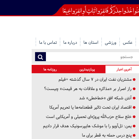
عکس
ورزشی
استان ها
درباره ما
تماس با ما
آخرین اخبار
پربازدیدترین
روزنامه ها
مشتریان نفت ایران در ۷ سال گذشته +فیلم
راز اصرار بر «مذاکره و ملاقات به هر قیمت» چیست؟
آنتن شبکه افق «خط‌خطی» شد
اقتصاد ایران تحت تاثیر قطعنامه‌ها یا تحریم‌ آمریکا
خلع سلاح حزب‌الله پروژه‌ای تحمیلی و آمریکایی است
یمن: تل‌آویو را با موشک هایپرسونیک هدف قرار دادیم
پنج درس‌ حمله به قطر برای ما