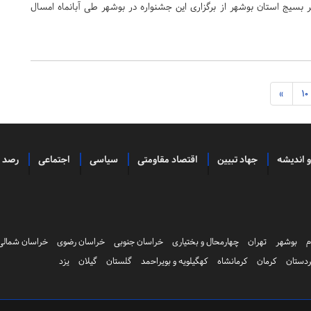
ر بسیج استان بوشهر از برگزاری این جشنواره در بوشهر طی آبانماه امسال
»
10
و اندیشه
جهاد تبیین
اقتصاد مقاومتی
سیاسی
اجتماعی
رصد
م
بوشهر
تهران
چهارمحال و بختیاری
خراسان جنوبی
خراسان رضوی
خراسان شمالی
دستان
کرمان
کرمانشاه
کهگیلویه و بویراحمد
گلستان
گیلان
یزد