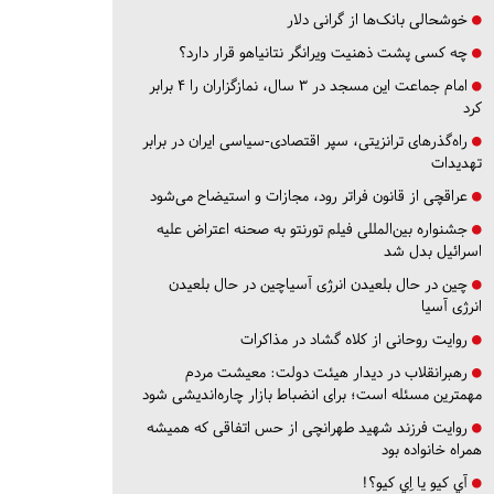
خوشحالی بانک‌ها از گرانی دلار
چه کسی پشت ذهنیت ویرانگر نتانیاهو قرار دارد؟
امام جماعت این مسجد در ۳ سال، نمازگزاران را ۴ برابر
کرد
راه‌گذرهای ترانزیتی، سپر اقتصادی-سیاسی ایران در برابر
تهدیدات
عراقچی از قانون فراتر رود، مجازات و استیضاح می‌شود
جشنواره بین‌المللی فیلم تورنتو به صحنه اعتراض علیه
اسرائیل بدل شد
چین در حال بلعیدن انرژی آسیاچین در حال بلعیدن
انرژی آسیا
روایت روحانی از کلاه گشاد در مذاکرات
رهبرانقلاب در دیدار هیئت دولت: معیشت مردم
مهمترین مسئله است؛ برای انضباط بازار چاره‌اندیشی شود
روایت فرزند شهید طهرانچی از حس اتفاقی که همیشه
همراه خانواده بود
آي كيو يا اِي كيو؟!