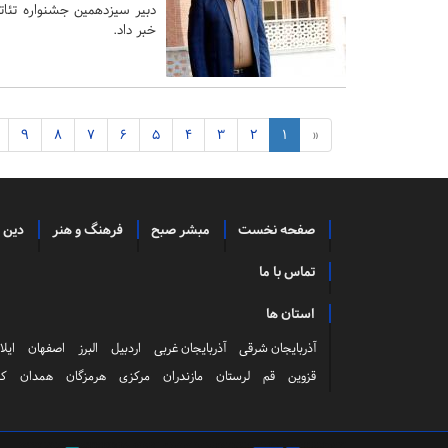
دبیر سیزدهمین جشنواره تئات
خبر داد.
9
8
7
6
5
4
3
2
1
«
صفحه نخست
مبشر صبح
فرهنگ و هنر
دین 
تماس با ما
استان ها
آذربایجان شرقی
آذربایجان غربی
اردبیل
البرز
اصفهان
ایلا
قزوین
قم
لرستان
مازندران
مرکزی
هرمزگان
همدان
کر