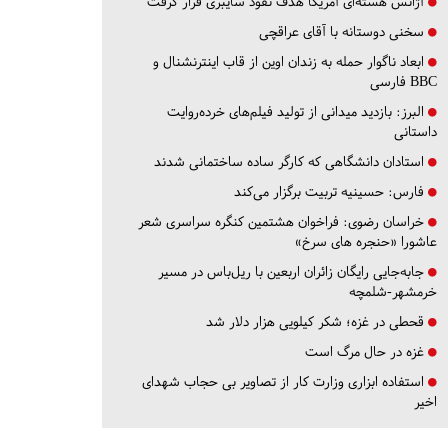
آژانس هسته‌ای آمریکا هدف نفوذ سایبری قرار گرفت
سخنی دوستانه با آقای عراقچی
ابعاد ناگوار حمله به زندان اوین از قاب اینترنشنال و
BBC فارسی
البرز:
بازدید میدانی از تولید فیلم‌های خرده‌روایت
داستانی
استادان دانشگاهی که کارگر ساده ساختمانی شدند
فارس:
حسینیه تربیت برگزار می‌کند
خراسان رضوی:
فراخوان هشتمین کنگره سراسری شعر
عاشورا «حنجره های سرخ»
جابه‌جایی رایگان زائران اربعین با ریل‌باس در مسیر
خرمشهر-شلمچه
قحطی در غزه؛ شکر کیلویی هزار دلار شد
غزه در حال مرگ است
استفاده ابزاری وزارت کار از تصاویر بی حجاب شهدای
اخیر