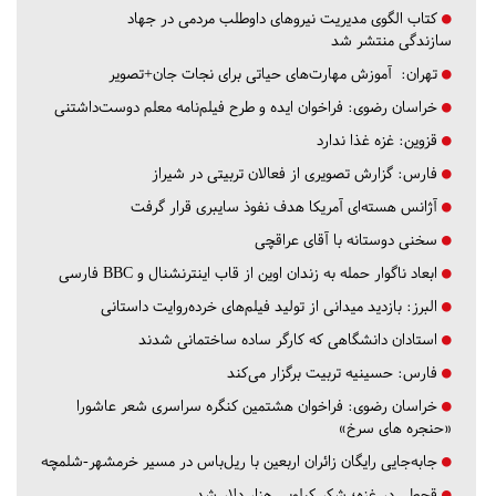
کتاب الگوی مدیریت نیروهای داوطلب مردمی در جهاد
سازندگی منتشر شد
تهران:
آموزش مهارت‌های حیاتی برای نجات جان+تصویر
خراسان رضوی:
فراخوان ایده و طرح فیلم‌نامه معلم دوست‌داشتنی
قزوین:
غزه غذا ندارد
فارس:
گزارش تصویری از فعالان تربیتی در شیراز
آژانس هسته‌ای آمریکا هدف نفوذ سایبری قرار گرفت
سخنی دوستانه با آقای عراقچی
ابعاد ناگوار حمله به زندان اوین از قاب اینترنشنال و BBC فارسی
البرز:
بازدید میدانی از تولید فیلم‌های خرده‌روایت داستانی
استادان دانشگاهی که کارگر ساده ساختمانی شدند
فارس:
حسینیه تربیت برگزار می‌کند
خراسان رضوی:
فراخوان هشتمین کنگره سراسری شعر عاشورا
«حنجره های سرخ»
جابه‌جایی رایگان زائران اربعین با ریل‌باس در مسیر خرمشهر-شلمچه
قحطی در غزه؛ شکر کیلویی هزار دلار شد