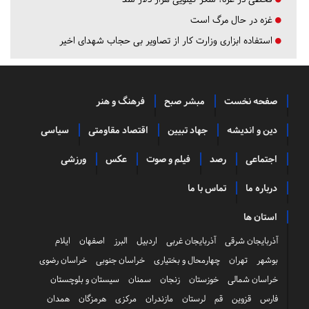
غزه در حال مرگ است
استفاده ابزاری وزارت کار از تصاویر بی حجاب شهدای اخیر
صفحه نخست
مبشر صبح
فرهنگ و هنر
دین و اندیشه
جهاد تبیین
اقتصاد مقاومتی
سیاسی
اجتماعی
رصد
فیلم و صوت
عکس
ورزشی
درباره ما
تماس با ما
استان ها
آذربایجان شرقی
آذربایجان غربی
اردبیل
البرز
اصفهان
ایلام
بوشهر
تهران
چهارمحال و بختیاری
خراسان جنوبی
خراسان رضوی
خراسان شمالی
خوزستان
زنجان
سمنان
سیستان و بلوچستان
فارس
قزوین
قم
لرستان
مازندران
مرکزی
هرمزگان
همدان