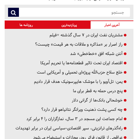
آخرین اخبار
پربازدیدترین
روزنامه ها
مشتریان نفت ایران در ۷ سال گذشته +فیلم
راز اصرار بر «مذاکره و ملاقات به هر قیمت» چیست؟
آنتن شبکه افق «خط‌خطی» شد
اقتصاد ایران تحت تاثیر قطعنامه‌ها یا تحریم‌ آمریکا
خلع سلاح حزب‌الله پروژه‌ای تحمیلی و آمریکایی است
یمن: تل‌آویو را با موشک هایپرسونیک هدف قرار دادیم
پنج درس‌ حمله به قطر برای ما
خوشحالی بانک‌ها از گرانی دلار
چه کسی پشت ذهنیت ویرانگر نتانیاهو قرار دارد؟
امام جماعت این مسجد در ۳ سال، نمازگزاران را ۴ برابر کرد
راه‌گذرهای ترانزیتی، سپر اقتصادی-سیاسی ایران در برابر تهدیدات
عراقچی از قانون فراتر رود، مجازات و استیضاح می‌شود