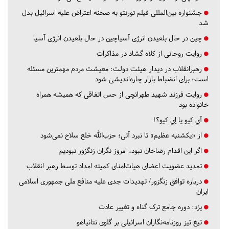
جشنواره بین‌المللی فیلم تورنتو به صحنه اعتراض علیه اسرائیل بدل
شد
چین در حال بلعیدن انرژی آسیاچین در حال بلعیدن انرژی آسیا
روایت روحانی از کلاه گشاد در مذاکرات
رهبرانقلاب در دیدار هیئت دولت: معیشت مردم مهمترین مسئله
است؛ برای انضباط بازار چاره‌اندیشی شود
روایت فرزند شهید طهرانچی از حس اتفاقی که همیشه همراه
خانواده بود
آي كيو يا اِي كيو؟!
از «یکشنبه عظیم» تا نبرد آتی؛ حزب‌الله خلع سلاح نمی‌شود
اگر این اقدام رضاخان نبود، امروز نگران زنگزور نبودیم
تمدید عضویت اعضای هیات‌امنای کمیته امداد توسط رهبر انقلاب
درباره توافق زنگزور/ تهدیدات جدی علیه منافع ملی جمهوری اسلامی
ایران
یزد:
دوره جامع ترک گناه و تغییر عادت
تیغ تیز روزنامه‌نگاران اسرائیلی بر گلوی نتانیاهو