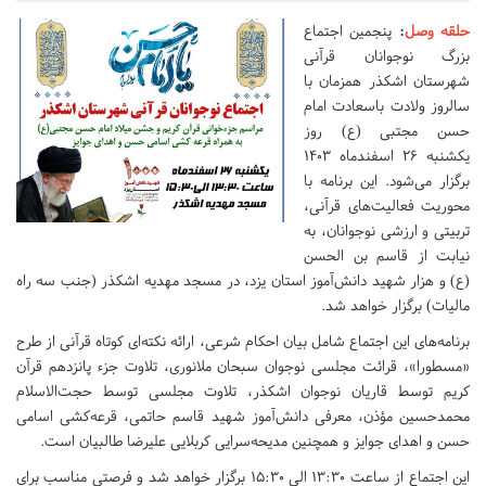
حلقه وصل
:
پنجمین اجتماع
بزرگ نوجوانان قرآنی
شهرستان اشکذر همزمان با
سالروز ولادت باسعادت امام
حسن مجتبی (ع) روز
یکشنبه ۲۶ اسفندماه ۱۴۰۳
برگزار می‌شود. این برنامه با
محوریت فعالیت‌های قرآنی،
تربیتی و ارزشی نوجوانان، به
نیابت از قاسم بن الحسن
(ع) و هزار شهید دانش‌آموز استان یزد، در مسجد مهدیه اشکذر (جنب سه راه
مالیات) برگزار خواهد شد.
برنامه‌های این اجتماع شامل بیان احکام شرعی، ارائه نکته‌ای کوتاه قرآنی از طرح
«مسطورا»، قرائت مجلسی نوجوان سبحان ملانوری، تلاوت جزء پانزدهم قرآن
کریم توسط قاریان نوجوان اشکذر، تلاوت مجلسی توسط حجت‌الاسلام
محمدحسین مؤذن، معرفی دانش‌آموز شهید قاسم حاتمی، قرعه‌کشی اسامی
حسن و اهدای جوایز و همچنین مدیحه‌سرایی کربلایی علیرضا طالبیان است.
این اجتماع از ساعت ۱۳:۳۰ الی ۱۵:۳۰ برگزار خواهد شد و فرصتی مناسب برای