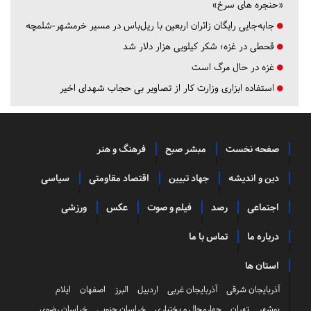
«حنجره های سرخ»
جابه‌جایی رایگان زائران اربعین با ریل‌باس در مسیر خرمشهر-شلمچه
قحطی در غزه؛ شکر کیلویی هزار دلار شد
غزه در حال مرگ است
استفاده ابزاری وزارت کار از تصاویر بی حجاب شهدای اخیر
صفحه نخست
مبشر صبح
فرهنگ و هنر
دین و اندیشه
جهاد تبیین
اقتصاد مقاومتی
سیاسی
اجتماعی
رصد
فیلم و صوت
عکس
ورزشی
درباره ما
تماس با ما
استان ها
آذربایجان شرقی
آذربایجان غربی
اردبیل
البرز
اصفهان
ایلام
بوشهر
تهران
چهارمحال و بختیاری
خراسان جنوبی
خراسان رضوی