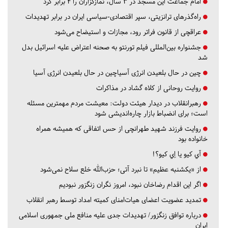
امام جماعت این مسجد در ۳ سال، نمازگزاران را ۴ برابر کرد
راه‌گذرهای ترانزیتی، سپر اقتصادی-سیاسی ایران در برابر تهدیدات
عراقچی از قانون فراتر رود، مجازات و استیضاح می‌شود
جشنواره بین‌المللی فیلم تورنتو به صحنه اعتراض علیه اسرائیل بدل
شد
چین در حال بلعیدن انرژی آسیاچین در حال بلعیدن انرژی آسیا
روایت روحانی از کلاه گشاد در مذاکرات
رهبرانقلاب در دیدار هیئت دولت: معیشت مردم مهمترین مسئله
است؛ برای انضباط بازار چاره‌اندیشی شود
روایت فرزند شهید طهرانچی از حس اتفاقی که همیشه همراه
خانواده بود
آي كيو يا اِي كيو؟!
از «یکشنبه عظیم» تا نبرد آتی؛ حزب‌الله خلع سلاح نمی‌شود
اگر این اقدام رضاخان نبود، امروز نگران زنگزور نبودیم
تمدید عضویت اعضای هیات‌امنای کمیته امداد توسط رهبر انقلاب
درباره توافق زنگزور/ تهدیدات جدی علیه منافع ملی جمهوری اسلامی
ایران