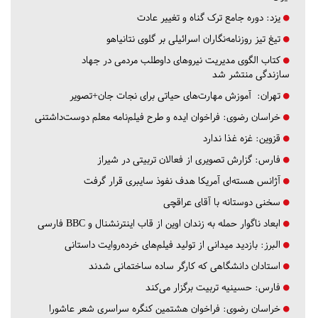
یزد:
دوره جامع ترک گناه و تغییر عادت
تیغ تیز روزنامه‌نگاران اسرائیلی بر گلوی نتانیاهو
کتاب الگوی مدیریت نیروهای داوطلب مردمی در جهاد
سازندگی منتشر شد
تهران:
آموزش مهارت‌های حیاتی برای نجات جان+تصویر
خراسان رضوی:
فراخوان ایده و طرح فیلم‌نامه معلم دوست‌داشتنی
قزوین:
غزه غذا ندارد
فارس:
گزارش تصویری از فعالان تربیتی در شیراز
آژانس هسته‌ای آمریکا هدف نفوذ سایبری قرار گرفت
سخنی دوستانه با آقای عراقچی
ابعاد ناگوار حمله به زندان اوین از قاب اینترنشنال و BBC فارسی
البرز:
بازدید میدانی از تولید فیلم‌های خرده‌روایت داستانی
استادان دانشگاهی که کارگر ساده ساختمانی شدند
فارس:
حسینیه تربیت برگزار می‌کند
خراسان رضوی:
فراخوان هشتمین کنگره سراسری شعر عاشورا