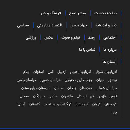
صفحه نخست
مبشر صبح
فرهنگ و هنر
دین و اندیشه
جهاد تبیین
اقتصاد مقاومتی
سیاسی
اجتماعی
رصد
فیلم و صوت
عکس
ورزشی
درباره ما
تماس با ما
استان ها
آذربایجان شرقی
آذربایجان غربی
اردبیل
البرز
اصفهان
ایلام
بوشهر
تهران
چهارمحال و بختیاری
خراسان جنوبی
خراسان رضوی
خراسان شمالی
خوزستان
زنجان
سمنان
سیستان و بلوچستان
فارس
قزوین
قم
لرستان
مازندران
مرکزی
هرمزگان
همدان
کردستان
کرمان
کرمانشاه
کهگیلویه و بویراحمد
گلستان
گیلان
یزد