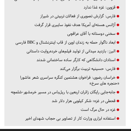
قزوین:
غزه غذا ندارد
فارس:
گزارش تصویری از فعالان تربیتی در شیراز
آژانس هسته‌ای آمریکا هدف نفوذ سایبری قرار گرفت
سخنی دوستانه با آقای عراقچی
ابعاد ناگوار حمله به زندان اوین از قاب اینترنشنال و BBC فارسی
البرز:
بازدید میدانی از تولید فیلم‌های خرده‌روایت داستانی
استادان دانشگاهی که کارگر ساده ساختمانی شدند
فارس:
حسینیه تربیت برگزار می‌کند
خراسان رضوی:
فراخوان هشتمین کنگره سراسری شعر عاشورا
«حنجره های سرخ»
جابه‌جایی رایگان زائران اربعین با ریل‌باس در مسیر خرمشهر-شلمچه
قحطی در غزه؛ شکر کیلویی هزار دلار شد
غزه در حال مرگ است
استفاده ابزاری وزارت کار از تصاویر بی حجاب شهدای اخیر