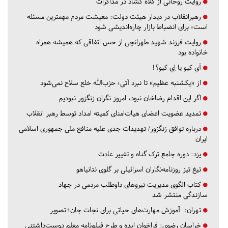
روایت روحانی از کلاه گشاد در مذاکرات
رهبرانقلاب در دیدار هیئت دولت: معیشت مردم مهمترین مسئله
است؛ برای انضباط بازار چاره‌اندیشی شود
روایت فرزند شهید طهرانچی از حس اتفاقی که همیشه همراه
خانواده بود
آي كيو يا اِي كيو؟!
از «یکشنبه عظیم» تا نبرد آتی؛ حزب‌الله خلع سلاح نمی‌شود
اگر این اقدام رضاخان نبود، امروز نگران زنگزور نبودیم
تمدید عضویت اعضای هیات‌امنای کمیته امداد توسط رهبر انقلاب
درباره توافق زنگزور/ تهدیدات جدی علیه منافع ملی جمهوری اسلامی
ایران
یزد:
دوره جامع ترک گناه و تغییر عادت
تیغ تیز روزنامه‌نگاران اسرائیلی بر گلوی نتانیاهو
کتاب الگوی مدیریت نیروهای داوطلب مردمی در جهاد
سازندگی منتشر شد
تهران:
آموزش مهارت‌های حیاتی برای نجات جان+تصویر
خراسان رضوی:
فراخوان ایده و طرح فیلم‌نامه معلم دوست‌داشتنی