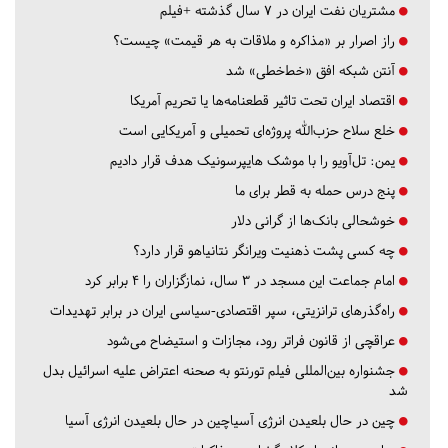
مشتریان نفت ایران در ۷ سال گذشته +فیلم
راز اصرار بر «مذاکره و ملاقات به هر قیمت» چیست؟
آنتن شبکه افق «خط‌خطی» شد
اقتصاد ایران تحت تاثیر قطعنامه‌ها یا تحریم‌ آمریکا
خلع سلاح حزب‌الله پروژه‌ای تحمیلی و آمریکایی است
یمن: تل‌آویو را با موشک هایپرسونیک هدف قرار دادیم
پنج درس‌ حمله به قطر برای ما
خوشحالی بانک‌ها از گرانی دلار
چه کسی پشت ذهنیت ویرانگر نتانیاهو قرار دارد؟
امام جماعت این مسجد در ۳ سال، نمازگزاران را ۴ برابر کرد
راه‌گذرهای ترانزیتی، سپر اقتصادی-سیاسی ایران در برابر تهدیدات
عراقچی از قانون فراتر رود، مجازات و استیضاح می‌شود
جشنواره بین‌المللی فیلم تورنتو به صحنه اعتراض علیه اسرائیل بدل
شد
چین در حال بلعیدن انرژی آسیاچین در حال بلعیدن انرژی آسیا