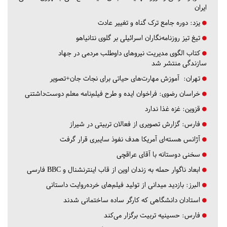
ایران
یزد:
دوره جامع ترک گناه و تغییر عادت
تیغ تیز روزنامه‌نگاران اسرائیلی بر گلوی نتانیاهو
کتاب الگوی مدیریت نیروهای داوطلب مردمی در جهاد
سازندگی منتشر شد
تهران:
آموزش مهارت‌های حیاتی برای نجات جان+تصویر
خراسان رضوی:
فراخوان ایده و طرح فیلم‌نامه معلم دوست‌داشتنی
قزوین:
غزه غذا ندارد
فارس:
گزارش تصویری از فعالان تربیتی در شیراز
آژانس هسته‌ای آمریکا هدف نفوذ سایبری قرار گرفت
سخنی دوستانه با آقای عراقچی
ابعاد ناگوار حمله به زندان اوین از قاب اینترنشنال و BBC فارسی
البرز:
بازدید میدانی از تولید فیلم‌های خرده‌روایت داستانی
استادان دانشگاهی که کارگر ساده ساختمانی شدند
فارس:
حسینیه تربیت برگزار می‌کند