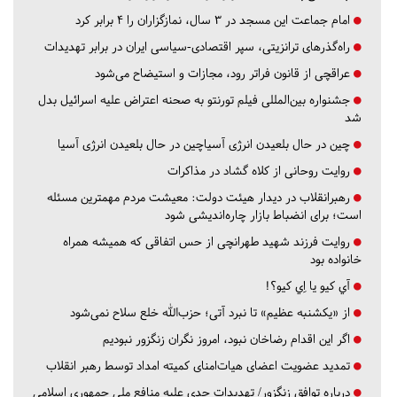
امام جماعت این مسجد در ۳ سال، نمازگزاران را ۴ برابر کرد
راه‌گذرهای ترانزیتی، سپر اقتصادی-سیاسی ایران در برابر تهدیدات
عراقچی از قانون فراتر رود، مجازات و استیضاح می‌شود
جشنواره بین‌المللی فیلم تورنتو به صحنه اعتراض علیه اسرائیل بدل
شد
چین در حال بلعیدن انرژی آسیاچین در حال بلعیدن انرژی آسیا
روایت روحانی از کلاه گشاد در مذاکرات
رهبرانقلاب در دیدار هیئت دولت: معیشت مردم مهمترین مسئله
است؛ برای انضباط بازار چاره‌اندیشی شود
روایت فرزند شهید طهرانچی از حس اتفاقی که همیشه همراه
خانواده بود
آي كيو يا اِي كيو؟!
از «یکشنبه عظیم» تا نبرد آتی؛ حزب‌الله خلع سلاح نمی‌شود
اگر این اقدام رضاخان نبود، امروز نگران زنگزور نبودیم
تمدید عضویت اعضای هیات‌امنای کمیته امداد توسط رهبر انقلاب
درباره توافق زنگزور/ تهدیدات جدی علیه منافع ملی جمهوری اسلامی