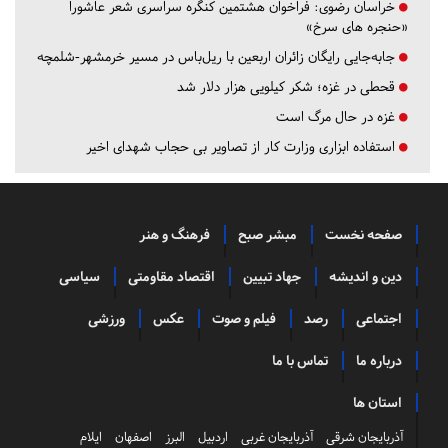
خراسان رضوی:
فراخوان هشتمین کنگره سراسری شعر عاشورا
«حنجره های سرخ»
جابه‌جایی رایگان زائران اربعین با ریل‌باس در مسیر خرمشهر-شلمچه
قحطی در غزه؛ شکر کیلویی هزار دلار شد
غزه در حال مرگ است
استفاده ابزاری وزارت کار از تصاویر بی حجاب شهدای اخیر
صفحه نخست
مبشر صبح
فرهنگ و هنر
دین و اندیشه
جهاد تبیین
اقتصاد مقاومتی
سیاسی
اجتماعی
رصد
فیلم و صوت
عکس
ورزشی
درباره ما
تماس با ما
استان ها
آذربایجان شرقی
آذربایجان غربی
اردبیل
البرز
اصفهان
ایلام