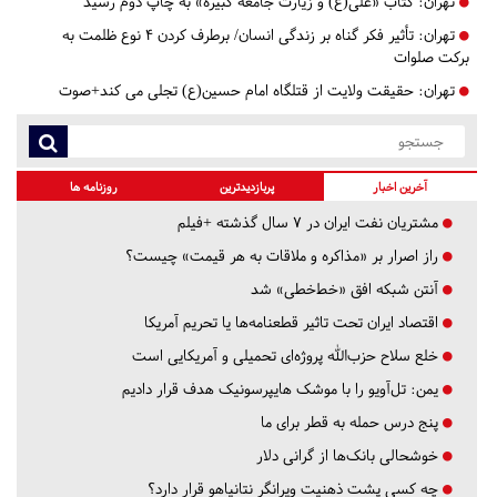
تهران:
کتاب «علی(ع) و زیارت جامعه کبیره» به چاپ دوم رسید
تهران:
تأثیر فکر گناه بر زندگی انسان/ برطرف کردن ۴ نوع ظلمت به
برکت صلوات
تهران:
حقیقت ولایت از قتلگاه امام حسین(ع) تجلی می کند+صوت
آخرین اخبار
پربازدیدترین
روزنامه ها
مشتریان نفت ایران در ۷ سال گذشته +فیلم
راز اصرار بر «مذاکره و ملاقات به هر قیمت» چیست؟
آنتن شبکه افق «خط‌خطی» شد
اقتصاد ایران تحت تاثیر قطعنامه‌ها یا تحریم‌ آمریکا
خلع سلاح حزب‌الله پروژه‌ای تحمیلی و آمریکایی است
یمن: تل‌آویو را با موشک هایپرسونیک هدف قرار دادیم
پنج درس‌ حمله به قطر برای ما
خوشحالی بانک‌ها از گرانی دلار
چه کسی پشت ذهنیت ویرانگر نتانیاهو قرار دارد؟