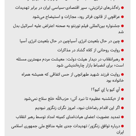
راه‌گذرهای ترانزیتی، سپر اقتصادی-سیاسی ایران در برابر تهدیدات
عراقچی از قانون فراتر رود، مجازات و استیضاح می‌شود
جشنواره بین‌المللی فیلم تورنتو به صحنه اعتراض علیه اسرائیل بدل
شد
چین در حال بلعیدن انرژی آسیاچین در حال بلعیدن انرژی آسیا
روایت روحانی از کلاه گشاد در مذاکرات
رهبرانقلاب در دیدار هیئت دولت: معیشت مردم مهمترین مسئله
است؛ برای انضباط بازار چاره‌اندیشی شود
روایت فرزند شهید طهرانچی از حس اتفاقی که همیشه همراه
خانواده بود
آي كيو يا اِي كيو؟!
از «یکشنبه عظیم» تا نبرد آتی؛ حزب‌الله خلع سلاح نمی‌شود
اگر این اقدام رضاخان نبود، امروز نگران زنگزور نبودیم
تمدید عضویت اعضای هیات‌امنای کمیته امداد توسط رهبر انقلاب
درباره توافق زنگزور/ تهدیدات جدی علیه منافع ملی جمهوری اسلامی
ایران