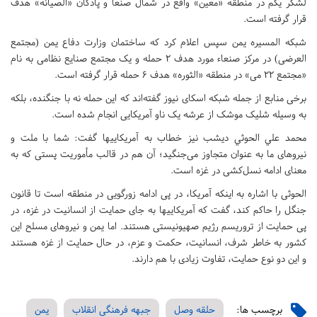
لشکر یکم در منطقه «معین» واقع در شمال صنعا و پادگان «الصیانه» هدف
قرار گرفته‌ است.
شبکه المسیره یمن سپس اعلام کرد که ساختمان وزارت دفاع یمن (مجتمع
العرضی) در مرکز صنعاء مورد هدف 2 حمله و یک مجتمع صنایع نظامی به نام
«مجتمع 22 می» در منطقه «الثوره» هدف 6 حمله قرار گرفته است.
برخی منابع از جمله شبکه اسکای نیوز گفته‌اند که این حمله نه با جنگنده، بلکه
به وسیله شلیک موشک از عرشه یک ناو آمریکایی انجام شده است.
محمد علي الحوثي دیشب نیز خطاب به آمریکاییها گفت: شما با ملت و
نیروهای ما به عنوان متجاوز می‌جنگید؛ آن هم در قالب مأموریت پستی که به
معنای ادامه نسل‌کشی در غزه است.
الحوثی با اشاره به اینکه آمریکا، در پی ادامه زورگویی در منطقه است تا قانون
جنگل را حاکم کند، گفت که آمریکاییها به جای حمایت از انسانیت در غزه، در
پی حمایت از تروریسم رژیم صهیونیستی هستند. اما یمن و نیروهای مسلح این
کشور به خاطر شرف، انسانیت، حکمت و عزم، در حال حمایت از غزه هستند
و این دو نوع حمایت، تفاوت زیادی با هم دارند.
برچسب ها:
حلقه وصل
جبهه فرهنگی انقلاب
یمن