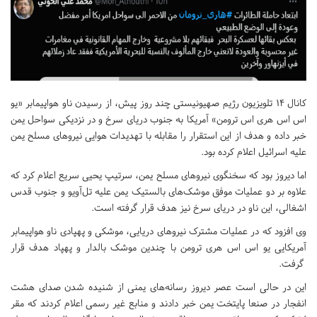
کانال ۱۴ تلویزیون رژیم صهیونیستی چند روز پیش، از رسیدن ناو هواپیمابر «یو
اس اس هری اس ترومن» آمریکا به جنوب دریای سرخ و در نزدیکی سواحل یمن
خبر داده و هدف از این استقرار را مقابله با تهدیدات هوایی نیروهای مسلح یمن
علیه اسرائیل اعلام کرده بود.
اما دیروز بود که سخنگوی نیروهای مسلح یمن، سرتیپ یحیی سریع اعلام کرد که
علاوه بر دو عملیات موفق موشک‌های بالستیک یمن علیه تل‌آویو و جنوب قدس
اشغالی، این ناو در دریای سرخ نیز هدف قرار گرفته است.
وی افزود که در عملیات مشترک نیروهای دریایی، موشکی و پهپادی ناو هواپیمابر
آمریکایی یو اس اس هری ترومن با چندین موشک بالدار و پهپاد هدف قرار
گرفت.
این در حالی است عصر دیروز رسانه‌های یمنی از شنیده شدن صدای هشت
انفجار در صنعا پایتخت یمن خبر دادند و منابع غیر رسمی اعلام کردند که مقر