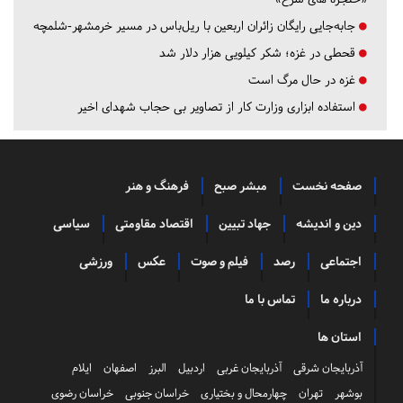
جابه‌جایی رایگان زائران اربعین با ریل‌باس در مسیر خرمشهر-شلمچه
قحطی در غزه؛ شکر کیلویی هزار دلار شد
غزه در حال مرگ است
استفاده ابزاری وزارت کار از تصاویر بی حجاب شهدای اخیر
صفحه نخست
مبشر صبح
فرهنگ و هنر
دین و اندیشه
جهاد تبیین
اقتصاد مقاومتی
سیاسی
اجتماعی
رصد
فیلم و صوت
عکس
ورزشی
درباره ما
تماس با ما
استان ها
آذربایجان شرقی
آذربایجان غربی
اردبیل
البرز
اصفهان
ایلام
بوشهر
تهران
چهارمحال و بختیاری
خراسان جنوبی
خراسان رضوی