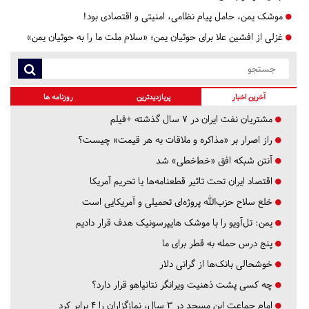
موشک یمن، حامل پیام نظامی، امنیتی و اقتصادی بود!
غزلی از افشین علا برای حوثیان یمن؛ «سلام ملت ما را به حوثیان یمن»
آخرین اخبار
پربازدیدترین
روزنامه ها
مشتریان نفت ایران در ۷ سال گذشته +فیلم
راز اصرار بر «مذاکره و ملاقات به هر قیمت» چیست؟
آنتن شبکه افق «خط‌خطی» شد
اقتصاد ایران تحت تاثیر قطعنامه‌ها یا تحریم‌ آمریکا
خلع سلاح حزب‌الله پروژه‌ای تحمیلی و آمریکایی است
یمن: تل‌آویو را با موشک هایپرسونیک هدف قرار دادیم
پنج درس‌ حمله به قطر برای ما
خوشحالی بانک‌ها از گرانی دلار
چه کسی پشت ذهنیت ویرانگر نتانیاهو قرار دارد؟
امام جماعت این مسجد در ۳ سال، نمازگزاران را ۴ برابر کرد