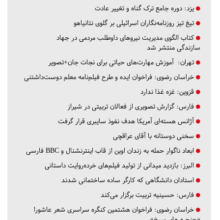
یزد:
دوره جامع ترک گناه و تغییر عادت
تیغ تیز روزنامه‌نگاران اسرائیلی بر گلوی نتانیاهو
کتاب الگوی مدیریت نیروهای داوطلب مردمی در جهاد
سازندگی منتشر شد
تهران:
آموزش مهارت‌های حیاتی برای نجات جان+تصویر
خراسان رضوی:
فراخوان ایده و طرح فیلم‌نامه معلم دوست‌داشتنی
قزوین:
غزه غذا ندارد
فارس:
گزارش تصویری از فعالان تربیتی در شیراز
آژانس هسته‌ای آمریکا هدف نفوذ سایبری قرار گرفت
سخنی دوستانه با آقای عراقچی
ابعاد ناگوار حمله به زندان اوین از قاب اینترنشنال و BBC فارسی
البرز:
بازدید میدانی از تولید فیلم‌های خرده‌روایت داستانی
استادان دانشگاهی که کارگر ساده ساختمانی شدند
فارس:
حسینیه تربیت برگزار می‌کند
خراسان رضوی:
فراخوان هشتمین کنگره سراسری شعر عاشورا
«حنجره های سرخ»