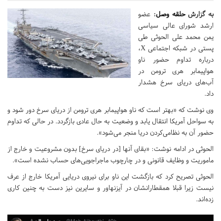
به گزارش
حلقه وصل
:
عضو
ارشد شورای عالی سیاسی
یمن محمد علی الحوثی طی
پستی در شبکه اجتماعی X،
درباره تداوم حضور ناو
هواپیمابر هری ترومن در
آب‌های دریای سرخ هشدار
داد.
وی نوشت که «بهتر است که ناو هواپیمابر هری ترومن از دریای سرخ دور شود و
به سواحل آمریکا انتقال یابد و وضعیت به حال عادی بازگردد. در حالی که تداوم
حضور آن به نظامی‌کردن دریا منجر می‌شود».
الحوثی در ادامه نوشت: «بقای آنها [در دریای سرخ] بدون مشروعیت و خارج از
ماموریت و وظایف قانونی و در چارچوب ماجراجویی‌های حساب نشده است».
الحوثی تصریح کرد که بازگشت این ناو برای نیروی دریایی آمریکا خارج از عرف
نیست زیرا قبلا همقطارانشان در آیزنهاور و سایرین نیز دست به چنین کاری
زده‌اند.