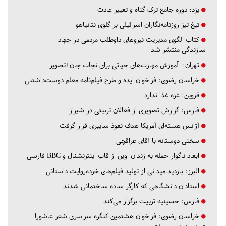
یزد:
دوره جامع ترک گناه و تغییر عادت
تیغ تیز روزنامه‌نگاران اسرائیلی بر گلوی نتانیاهو
کتاب الگوی مدیریت نیروهای داوطلب مردمی در جهاد
سازندگی منتشر شد
تهران:
آموزش مهارت‌های حیاتی برای نجات جان+تصویر
خراسان رضوی:
فراخوان ایده و طرح فیلم‌نامه معلم دوست‌داشتنی
قزوین:
غزه غذا ندارد
فارس:
گزارش تصویری از فعالان تربیتی در شیراز
آژانس هسته‌ای آمریکا هدف نفوذ سایبری قرار گرفت
سخنی دوستانه با آقای عراقچی
ابعاد ناگوار حمله به زندان اوین از قاب اینترنشنال و BBC فارسی
البرز:
بازدید میدانی از تولید فیلم‌های خرده‌روایت داستانی
استادان دانشگاهی که کارگر ساده ساختمانی شدند
فارس:
حسینیه تربیت برگزار می‌کند
خراسان رضوی:
فراخوان هشتمین کنگره سراسری شعر عاشورا