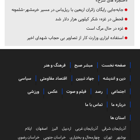
«حنجره های سرخ»
جابه‌جایی رایگان زائران اربعین با ریل‌باس در مسیر خرمشهر-شلمچه
قحطی در غزه؛ شکر کیلویی هزار دلار شد
غزه در حال مرگ است
استفاده ابزاری وزارت کار از تصاویر بی حجاب شهدای اخیر
صفحه نخست
مبشر صبح
فرهنگ و هنر
دین و اندیشه
جهاد تبیین
اقتصاد مقاومتی
سیاسی
اجتماعی
رصد
فیلم و صوت
عکس
ورزشی
درباره ما
تماس با ما
استان ها
آذربایجان شرقی
آذربایجان غربی
اردبیل
البرز
اصفهان
ایلام
بوشهر
تهران
چهارمحال و بختیاری
خراسان جنوبی
خراسان رضوی