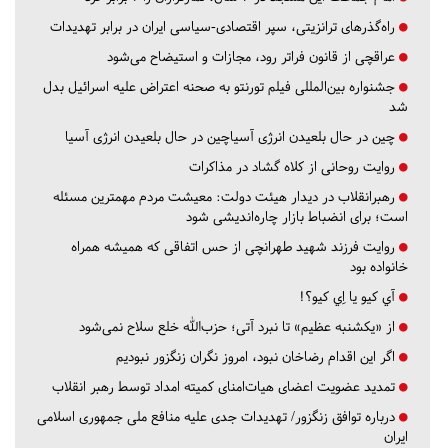
راه‌گذرهای ترانزیتی، سپر اقتصادی-سیاسی ایران در برابر تهدیدات
عراقچی از قانون فراتر رود، مجازات و استیضاح می‌شود
جشنواره بین‌المللی فیلم تورنتو به صحنه اعتراض علیه اسرائیل بدل
شد
چین در حال بلعیدن انرژی آسیاچین در حال بلعیدن انرژی آسیا
روایت روحانی از کلاه گشاد در مذاکرات
رهبرانقلاب در دیدار هیئت دولت: معیشت مردم مهمترین مسئله
است؛ برای انضباط بازار چاره‌اندیشی شود
روایت فرزند شهید طهرانچی از حس اتفاقی که همیشه همراه
خانواده بود
آي كيو يا اِي كيو؟!
از «یکشنبه عظیم» تا نبرد آتی؛ حزب‌الله خلع سلاح نمی‌شود
اگر این اقدام رضاخان نبود، امروز نگران زنگزور نبودیم
تمدید عضویت اعضای هیات‌امنای کمیته امداد توسط رهبر انقلاب
درباره توافق زنگزور/ تهدیدات جدی علیه منافع ملی جمهوری اسلامی
ایران