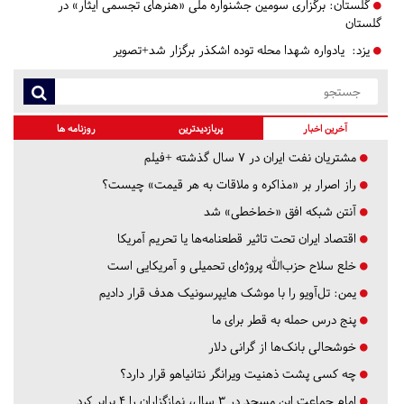
گلستان:
برگزاری سومین جشنواره ملی «هنرهای تجسمی ایثار» در
گلستان
یزد:
یادواره شهدا محله توده اشکذر برگزار شد+تصویر
آخرین اخبار
پربازدیدترین
روزنامه ها
مشتریان نفت ایران در ۷ سال گذشته +فیلم
راز اصرار بر «مذاکره و ملاقات به هر قیمت» چیست؟
آنتن شبکه افق «خط‌خطی» شد
اقتصاد ایران تحت تاثیر قطعنامه‌ها یا تحریم‌ آمریکا
خلع سلاح حزب‌الله پروژه‌ای تحمیلی و آمریکایی است
یمن: تل‌آویو را با موشک هایپرسونیک هدف قرار دادیم
پنج درس‌ حمله به قطر برای ما
خوشحالی بانک‌ها از گرانی دلار
چه کسی پشت ذهنیت ویرانگر نتانیاهو قرار دارد؟
امام جماعت این مسجد در ۳ سال، نمازگزاران را ۴ برابر کرد