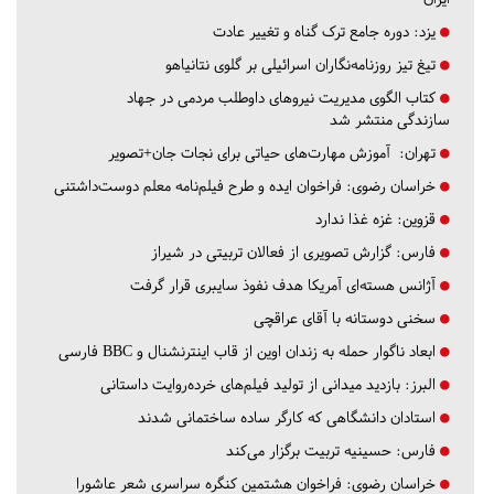
یزد:
دوره جامع ترک گناه و تغییر عادت
تیغ تیز روزنامه‌نگاران اسرائیلی بر گلوی نتانیاهو
کتاب الگوی مدیریت نیروهای داوطلب مردمی در جهاد
سازندگی منتشر شد
تهران:
آموزش مهارت‌های حیاتی برای نجات جان+تصویر
خراسان رضوی:
فراخوان ایده و طرح فیلم‌نامه معلم دوست‌داشتنی
قزوین:
غزه غذا ندارد
فارس:
گزارش تصویری از فعالان تربیتی در شیراز
آژانس هسته‌ای آمریکا هدف نفوذ سایبری قرار گرفت
سخنی دوستانه با آقای عراقچی
ابعاد ناگوار حمله به زندان اوین از قاب اینترنشنال و BBC فارسی
البرز:
بازدید میدانی از تولید فیلم‌های خرده‌روایت داستانی
استادان دانشگاهی که کارگر ساده ساختمانی شدند
فارس:
حسینیه تربیت برگزار می‌کند
خراسان رضوی:
فراخوان هشتمین کنگره سراسری شعر عاشورا