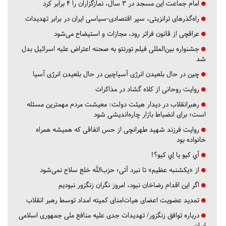
امام جماعت این مسجد در ۳ سال، نمازگزاران را ۴ برابر کرد
راه‌گذرهای ترانزیتی، سپر اقتصادی-سیاسی ایران در برابر تهدیدات
عراقچی از قانون فراتر رود، مجازات و استیضاح می‌شود
جشنواره بین‌المللی فیلم تورنتو به صحنه اعتراض علیه اسرائیل بدل
شد
چین در حال بلعیدن انرژی آسیاچین در حال بلعیدن انرژی آسیا
روایت روحانی از کلاه گشاد در مذاکرات
رهبرانقلاب در دیدار هیئت دولت: معیشت مردم مهمترین مسئله
است؛ برای انضباط بازار چاره‌اندیشی شود
روایت فرزند شهید طهرانچی از حس اتفاقی که همیشه همراه
خانواده بود
آي كيو يا اِي كيو؟!
از «یکشنبه عظیم» تا نبرد آتی؛ حزب‌الله خلع سلاح نمی‌شود
اگر این اقدام رضاخان نبود، امروز نگران زنگزور نبودیم
تمدید عضویت اعضای هیات‌امنای کمیته امداد توسط رهبر انقلاب
درباره توافق زنگزور/ تهدیدات جدی علیه منافع ملی جمهوری اسلامی
ایران