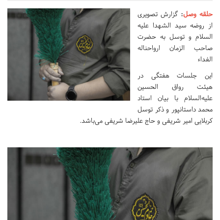
حلقه وصل
:
گزارش تصویری
از روضه سید الشهدا علیه
السلام و توسل به حضرت
صاحب الزمان ارواحناله
الفداء
این جلسات هفتگی در
هیئت رواق الحسین
علیه‌السلام با بیان استاد
محمد داستانپور و ذکر توسل
کربلایی امیر شریفی و حاج‌ علیرضا شریفی می‌باشد.