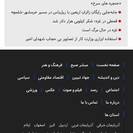
«حنجره های سرخ»
جابه‌جایی رایگان زائران اربعین با ریل‌باس در مسیر خرمشهر-شلمچه
قحطی در غزه؛ شکر کیلویی هزار دلار شد
غزه در حال مرگ است
استفاده ابزاری وزارت کار از تصاویر بی حجاب شهدای اخیر
صفحه نخست
مبشر صبح
فرهنگ و هنر
دین و اندیشه
جهاد تبیین
اقتصاد مقاومتی
سیاسی
اجتماعی
رصد
فیلم و صوت
عکس
ورزشی
درباره ما
تماس با ما
استان ها
آذربایجان شرقی
آذربایجان غربی
اردبیل
البرز
اصفهان
ایلام