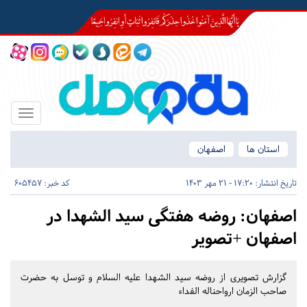
Toggle
igation
استان ها
اصفهان
تاریخ انتشار:
17:20 - 21 مهر 1403
کد خبر: 605457
اصفهان:
روضه هفتگی سید الشهدا در
اصفهان +تصویر
گزارش تصویری از روضه سید الشهدا علیه السلام و توسل به حضرت
صاحب الزمان ارواحناله الفداء