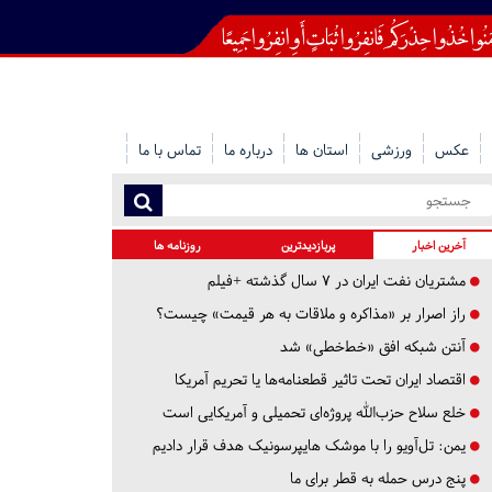
عکس
ورزشی
استان ها
درباره ما
تماس با ما
آخرین اخبار
پربازدیدترین
روزنامه ها
مشتریان نفت ایران در ۷ سال گذشته +فیلم
راز اصرار بر «مذاکره و ملاقات به هر قیمت» چیست؟
آنتن شبکه افق «خط‌خطی» شد
اقتصاد ایران تحت تاثیر قطعنامه‌ها یا تحریم‌ آمریکا
خلع سلاح حزب‌الله پروژه‌ای تحمیلی و آمریکایی است
یمن: تل‌آویو را با موشک هایپرسونیک هدف قرار دادیم
پنج درس‌ حمله به قطر برای ما