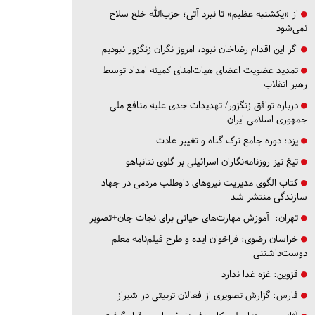
از «یکشنبه عظیم» تا نبرد آتی؛ حزب‌الله خلع سلاح
نمی‌شود
اگر این اقدام رضاخان نبود، امروز نگران زنگزور نبودیم
تمدید عضویت اعضای هیات‌امنای کمیته امداد توسط
رهبر انقلاب
درباره توافق زنگزور/ تهدیدات جدی علیه منافع ملی
جمهوری اسلامی ایران
یزد:
دوره جامع ترک گناه و تغییر عادت
تیغ تیز روزنامه‌نگاران اسرائیلی بر گلوی نتانیاهو
کتاب الگوی مدیریت نیروهای داوطلب مردمی در جهاد
سازندگی منتشر شد
تهران:
آموزش مهارت‌های حیاتی برای نجات جان+تصویر
خراسان رضوی:
فراخوان ایده و طرح فیلم‌نامه معلم
دوست‌داشتنی
قزوین:
غزه غذا ندارد
فارس:
گزارش تصویری از فعالان تربیتی در شیراز