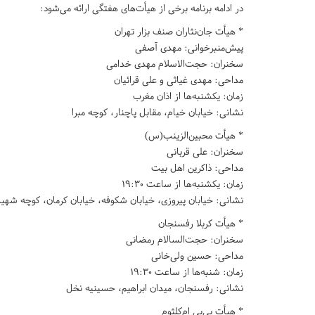
در ادامه برنامه برخی از هیأت‌های هفتگی ارائه می‌شود:
* هیأت جان‌نثاران صنف بزار تهران
پیش‌منبرخوانی: مهدی آصفی
سخنران: حجت‌الاسلام مهدی خدامی
مداحی: مهدی غیاثی و علی قرائیان
زمان: یکشنبه‌ها از اذان مغرب
نشانی: خیابان خیام، مقابل پاچنار، کوچه مبرا
* هیأت محبین‌الزینب(س)
سخنران: علی قربانی
مداحی: ذاکرین اهل بیت
زمان: یکشنبه‌ها از ساعت ۱۹:۳۰
نشانی: خیابان پیروزی، خیابان شکوفه، خیابان کرمان، کوچه شهید
* هیأت کربلا رفسنجان
سخنران: حجت‌السالام رمضانی
مداحی: حسین ولی‌خانی
زمان: شنبه‌ها از ساعت ۱۹:۳۰
نشانی: رفسنجان، میدان ابراهیم، حسینیه نخل
* هیأت بی‌بی ام‌کلثوم