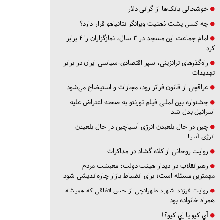
خوشحالی بانک‌ها از گرانی دلار
چه کسی پشت ذهنیت ویرانگر نتانیاهو قرار دارد؟
امام جماعت این مسجد در ۳ سال، نمازگزاران را ۴ برابر
کرد
راه‌گذرهای ترانزیتی، سپر اقتصادی-سیاسی ایران در برابر
تهدیدات
عراقچی از قانون فراتر رود، مجازات و استیضاح می‌شود
جشنواره بین‌المللی فیلم تورنتو به صحنه اعتراض علیه
اسرائیل بدل شد
چین در حال بلعیدن انرژی آسیاچین در حال بلعیدن
انرژی آسیا
روایت روحانی از کلاه گشاد در مذاکرات
رهبرانقلاب در دیدار هیئت دولت: معیشت مردم
مهمترین مسئله است؛ برای انضباط بازار چاره‌اندیشی شود
روایت فرزند شهید طهرانچی از حس اتفاقی که همیشه
همراه خانواده بود
آي كيو يا اِي كيو؟!