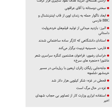
آژانس هسته‌ای آمریکا هدف نفوذ سایبری قرار گرفت
سخنی دوستانه با آقای عراقچی
ابعاد ناگوار حمله به زندان اوین از قاب اینترنشنال و
BBC فارسی
البرز:
بازدید میدانی از تولید فیلم‌های خرده‌روایت
داستانی
استادان دانشگاهی که کارگر ساده ساختمانی شدند
فارس:
حسینیه تربیت برگزار می‌کند
خراسان رضوی:
فراخوان هشتمین کنگره سراسری شعر
عاشورا «حنجره های سرخ»
جابه‌جایی رایگان زائران اربعین با ریل‌باس در مسیر
خرمشهر-شلمچه
قحطی در غزه؛ شکر کیلویی هزار دلار شد
غزه در حال مرگ است
استفاده ابزاری وزارت کار از تصاویر بی حجاب شهدای
اخیر