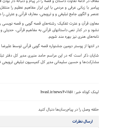
معاف در ادامه تفاوت داستان و قصه را در پیام و دنباله دار بودن
پیامبر با زبانی عرفی و مردمی با این ابزار مفاهیم عظیم را منتقل 
عنصر و الگوی جامع تبلیغی و و ترویجی، معارف قرآنی و عترتی را در
معاون قرآن و عترت تفکیک رشته‌های قصه گویی و قصه نویسی ر
نشود و در کنار نص داستانهای قرآنی به مفاهیم قرآنی، حدیثی و ا
نامه‌های هنری نیز بهره مند شویم.
در انتها از پوستر دومین جشنواره قصه گویی قرآنی توسط علیرضا
شایان ذکر است که در این مراسم حامد منیری مدیر کل دفتر تبلیغ 
مشارکت‌ها و حسین سلیمانی مدیر کل کمیسیون تبلیغی ترویجی فع
لینک کوتاه خبر:
hvasl.ir/news/601151
حلقه وصل را در پیام‌رسان‌ها دنبال کنید
ارسال نظرات