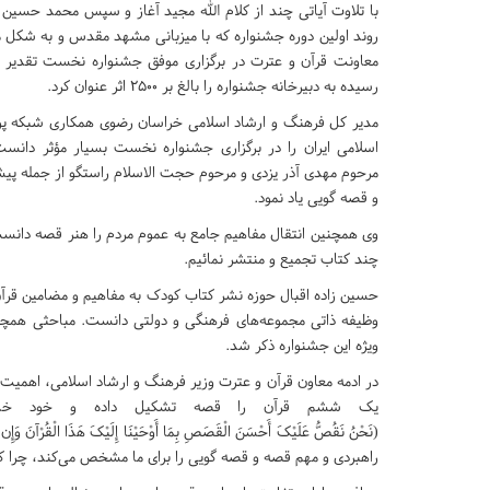
با تلاوت آیاتی چند از کلام الله مجید آغاز و سپس محمد حسین ز
روند اولین دوره جشنواره که با میزبانی مشهد مقدس و به شکل م
معاونت قرآن و عترت در برگزاری موفق جشنواره نخست تقدیر و 
رسیده به دبیرخانه جشنواره را بالغ بر ۲۵۰۰ اثر عنوان کرد.
مدیر کل فرهنگ و ارشاد اسلامی خراسان رضوی همکاری شبکه پو
اسلامی ایران را در برگزاری جشنواره نخست بسیار مؤثر دانس
مرحوم مهدی آذر یزدی و مرحوم حجت الاسلام راستگو از جمله پ
و قصه گویی یاد نمود.
وی همچنین انتقال مفاهیم جامع به عموم مردم را هنر قصه دانست و
چند کتاب تجمیع و منتشر نمائیم.
حسین زاده اقبال حوزه نشر کتاب کودک به مفاهیم و مضامین قرآن 
وظیفه ذاتی مجموعه‌های فرهنگی و دولتی دانست. مباحثی همچون
ویژه این جشنواره ذکر شد.
در ادمه معاون قرآن و عترت وزیر فرهنگ و ارشاد اسلامی، اهمیت 
یک ششم قرآن را قصه تشکیل داده و خود خداو
(نَحْنُ نَقُصُّ عَلَیْکَ أَحْسَنَ الْقَصَصِ بِمَا أَوْحَیْنَا إِلَیْکَ هَذَا الْقُر
راهبردی و مهم قصه و قصه گویی را برای ما مشخص می‌کند، چرا که