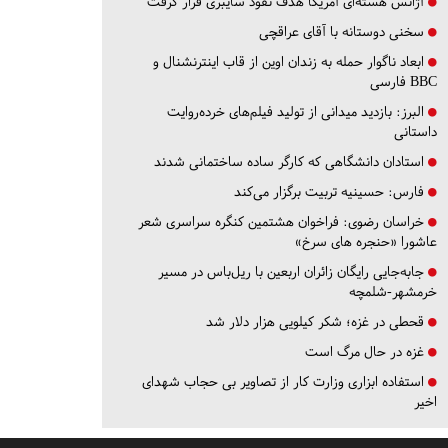
آژانس هسته‌ای آمریکا هدف نفوذ سایبری قرار گرفت
سخنی دوستانه با آقای عراقچی
ابعاد ناگوار حمله به زندان اوین از قاب اینترنشنال و
BBC فارسی
البرز:
بازدید میدانی از تولید فیلم‌های خرده‌روایت
داستانی
استادان دانشگاهی که کارگر ساده ساختمانی شدند
فارس:
حسینیه تربیت برگزار می‌کند
خراسان رضوی:
فراخوان هشتمین کنگره سراسری شعر
عاشورا «حنجره های سرخ»
جابه‌جایی رایگان زائران اربعین با ریل‌باس در مسیر
خرمشهر-شلمچه
قحطی در غزه؛ شکر کیلویی هزار دلار شد
غزه در حال مرگ است
استفاده ابزاری وزارت کار از تصاویر بی حجاب شهدای
اخیر