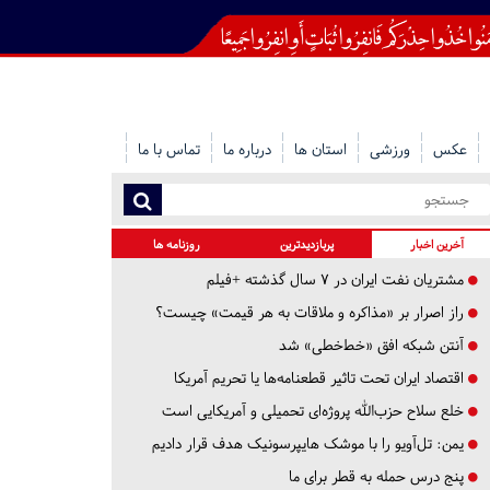
عکس
ورزشی
استان ها
درباره ما
تماس با ما
آخرین اخبار
پربازدیدترین
روزنامه ها
مشتریان نفت ایران در ۷ سال گذشته +فیلم
راز اصرار بر «مذاکره و ملاقات به هر قیمت» چیست؟
آنتن شبکه افق «خط‌خطی» شد
اقتصاد ایران تحت تاثیر قطعنامه‌ها یا تحریم‌ آمریکا
خلع سلاح حزب‌الله پروژه‌ای تحمیلی و آمریکایی است
یمن: تل‌آویو را با موشک هایپرسونیک هدف قرار دادیم
پنج درس‌ حمله به قطر برای ما