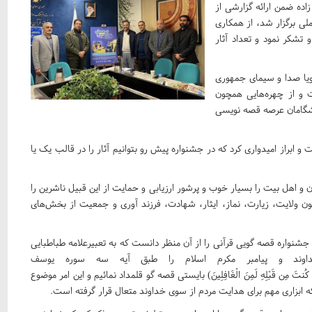
اده ضمن ارائه گزارشی از
لی برگزار شد، از همکاری
تشکر نمود و تعداد آثار
یا صدا و سیمای جمهوری
ت و از چهره‌هایی همچون
یشگامان عرصه قصه نویسی
 ابراز امیدواری کرد که در جشنواره پیش رو بتوانیم آثار را در قالب یک یا
و اهل بیت را بسیار خوب و پرشور ارزیابی و حمایت از این قبیل ناشرین را
 ولایت، زیارت، نماز، ایثار، شهادت، فرزند آوری و جمعیت از بخش‌های
جشنواره قصه گویی قرآنی را از آن منظر دانست که به تعبیرعلامه طباطبایی
ند و پیامبر مکرم اسلام را طبق آیه سه سوره یوسف
ْآنَ وَإِن کُنتَ مِن قَبْلِهِ لَمِنَ الْغَافِلِینَ) بایستی قصه گو قلمداد نمائیم و این امر موضوع
 ابزاری مهم برای هدایت مردم از سوی خداوند متعال قرار گرفته است.