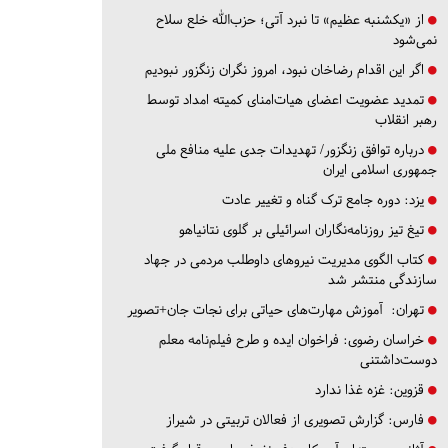
از «یکشنبه عظیم» تا نبرد آتی؛ حزب‌الله خلع سلاح
نمی‌شود
اگر این اقدام رضاخان نبود، امروز نگران زنگزور نبودیم
تمدید عضویت اعضای هیات‌امنای کمیته امداد توسط
رهبر انقلاب
درباره توافق زنگزور/ تهدیدات جدی علیه منافع ملی
جمهوری اسلامی ایران
یزد:
دوره جامع ترک گناه و تغییر عادت
تیغ تیز روزنامه‌نگاران اسرائیلی بر گلوی نتانیاهو
کتاب الگوی مدیریت نیروهای داوطلب مردمی در جهاد
سازندگی منتشر شد
تهران:
آموزش مهارت‌های حیاتی برای نجات جان+تصویر
خراسان رضوی:
فراخوان ایده و طرح فیلم‌نامه معلم
دوست‌داشتنی
قزوین:
غزه غذا ندارد
فارس:
گزارش تصویری از فعالان تربیتی در شیراز