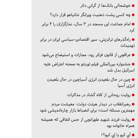
خوشحالی بانک‌ها از گرانی دلار
چه کسی پشت ذهنیت ویرانگر نتانیاهو قرار دارد؟
امام جماعت این مسجد در ۳ سال، نمازگزاران را ۴ برابر
کرد
راه‌گذرهای ترانزیتی، سپر اقتصادی-سیاسی ایران در برابر
تهدیدات
عراقچی از قانون فراتر رود، مجازات و استیضاح می‌شود
جشنواره بین‌المللی فیلم تورنتو به صحنه اعتراض علیه
اسرائیل بدل شد
چین در حال بلعیدن انرژی آسیاچین در حال بلعیدن
انرژی آسیا
روایت روحانی از کلاه گشاد در مذاکرات
رهبرانقلاب در دیدار هیئت دولت: معیشت مردم
مهمترین مسئله است؛ برای انضباط بازار چاره‌اندیشی شود
روایت فرزند شهید طهرانچی از حس اتفاقی که همیشه
همراه خانواده بود
آي كيو يا اِي كيو؟!