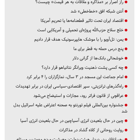
راز اصرار بر «مذاکره و ملاقات به هر قیمت» چیست؟
آنتن شبکه افق «خط‌خطی» شد
اقتصاد ایران تحت تاثیر قطعنامه‌ها یا تحریم‌ آمریکا
خلع سلاح حزب‌الله پروژه‌ای تحمیلی و آمریکایی است
یمن: تل‌آویو را با موشک هایپرسونیک هدف قرار دادیم
پنج درس‌ حمله به قطر برای ما
خوشحالی بانک‌ها از گرانی دلار
چه کسی پشت ذهنیت ویرانگر نتانیاهو قرار دارد؟
امام جماعت این مسجد در ۳ سال، نمازگزاران را ۴ برابر کرد
راه‌گذرهای ترانزیتی، سپر اقتصادی-سیاسی ایران در برابر تهدیدات
عراقچی از قانون فراتر رود، مجازات و استیضاح می‌شود
جشنواره بین‌المللی فیلم تورنتو به صحنه اعتراض علیه اسرائیل بدل
شد
چین در حال بلعیدن انرژی آسیاچین در حال بلعیدن انرژی آسیا
روایت روحانی از کلاه گشاد در مذاکرات
رهبرانقلاب در دیدار هیئت دولت: معیشت مردم مهمترین مسئله