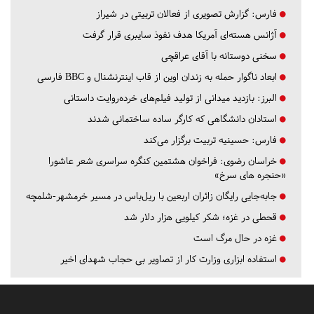
فارس:
گزارش تصویری از فعالان تربیتی در شیراز
آژانس هسته‌ای آمریکا هدف نفوذ سایبری قرار گرفت
سخنی دوستانه با آقای عراقچی
ابعاد ناگوار حمله به زندان اوین از قاب اینترنشنال و BBC فارسی
البرز:
بازدید میدانی از تولید فیلم‌های خرده‌روایت داستانی
استادان دانشگاهی که کارگر ساده ساختمانی شدند
فارس:
حسینیه تربیت برگزار می‌کند
خراسان رضوی:
فراخوان هشتمین کنگره سراسری شعر عاشورا
«حنجره های سرخ»
جابه‌جایی رایگان زائران اربعین با ریل‌باس در مسیر خرمشهر-شلمچه
قحطی در غزه؛ شکر کیلویی هزار دلار شد
غزه در حال مرگ است
استفاده ابزاری وزارت کار از تصاویر بی حجاب شهدای اخیر