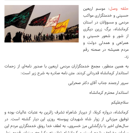
حلقه وصل
: موسم اربعین
حسینی و خدمتگزاری مواکب
مردمی و مسوؤلان در استان
کرمانشاه، برگ زرین دیگری
از شور و شعور حسینی و
همراهی و همدلی دولت و
مردم همیشه در صحنه رقم
زد.
به همین منظور، مجمع خدمتگزاران مردمی اربعین با صدور نامه‌ای از زحمات
استاندار کرمانشاه قدردانی کردند. متن نامه صادره به شرح زیر است:
سرور ارجمند جناب آقای دکتر صحرایی
استاندار محترم کرمانشاه
سلام‌علیکم
کرمانشاه، دروازه کربلا، از دیرباز شاهراه تشرف زائرین به عتبات عالیات بوده و
توفیق میزبانی از زوار شاه شهیدان پیوسته روزی این دیار گشته است. در
سال‌های اخیر با بازگشایی مرز خسروی، به لطف خدا رونق خدمتگزاری مردم این
سامان مضاعف شده است و کرمانشاه توانسته یکپارچه میزبان قدوم زوار