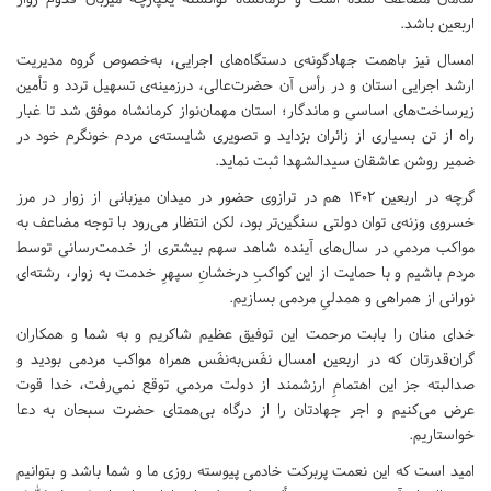
اربعین باشد.
امسال نیز باهمت جهادگونه‌ی دستگاه‌های اجرایی، به‌خصوص گروه مدیریت
ارشد اجرایی استان و در رأس آن حضرت‌عالی، درزمینه‌ی تسهیل تردد و تأمین
زیرساخت‌‌های اساسی و ماندگار؛ استان مهمان‌نواز کرمانشاه موفق شد تا غبار
راه از تن بسیاری از زائران بزداید و تصویری شایسته‌ی مردم خونگرم خود در
ضمیر روشن عاشقان سیدالشهدا ثبت نماید.
گرچه در اربعین 1402 هم در ترازوی حضور در میدان میزبانی از زوار در مرز
خسروی وزنه‌ی توان دولتی سنگین‌تر بود، لکن انتظار می‌رود با توجه مضاعف به
مواکب مردمی در سال‌های آینده شاهد سهم بیشتری از خدمت‌رسانی توسط
مردم باشیم و با حمایت از این کواکبِ درخشانِ سپهرِ خدمت به زوار، رشته‌ای
نورانی از همراهی و همدلیِ مردمی بسازیم.
خدای منان را بابت مرحمت این توفیق عظیم شاکریم و به‌ شما و همکاران
گران‌قدرتان که در اربعین امسال نفَس‌به‌نفَس همراه مواکب مردمی بودید و
صدالبته جز این اهتمامِ ارزشمند از دولت مردمی توقع نمی‌رفت، خدا قوت
عرض می‌کنیم و اجر جهادتان را از درگاه بی‌همتای حضرت سبحان به دعا
خواستاریم.
امید است که این نعمت پربرکت خادمی پیوسته روزی ما و شما باشد و بتوانیم