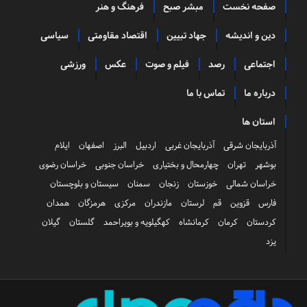
صفحه نخست
مبشر صبح
فرهنگ و هنر
دین و اندیشه
جهاد تبیین
اقتصاد مقاومتی
سیاسی
اجتماعی
رصد
فیلم و صوت
عکس
ورزشی
درباره ما
تماس با ما
استان ها
آذربایجان شرقی
آذربایجان غربی
اردبیل
البرز
اصفهان
ایلام
بوشهر
تهران
چهارمحال و بختیاری
خراسان جنوبی
خراسان رضوی
خراسان شمالی
خوزستان
زنجان
سمنان
سیستان و بلوچستان
فارس
قزوین
قم
لرستان
مازندران
مرکزی
هرمزگان
همدان
کردستان
کرمان
کرمانشاه
کهگیلویه و بویراحمد
گلستان
گیلان
یزد