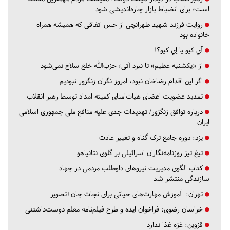
است؛ برای انضباط بازار چاره‌اندیشی شود
روایت فرزند شهید طهرانچی از حس اتفاقی که همیشه همراه
خانواده بود
آي كيو يا اِي كيو؟!
از «یکشنبه عظیم» تا نبرد آتی؛ حزب‌الله خلع سلاح نمی‌شود
اگر این اقدام رضاخان نبود، امروز نگران زنگزور نبودیم
تمدید عضویت اعضای هیات‌امنای کمیته امداد توسط رهبر انقلاب
درباره توافق زنگزور/ تهدیدات جدی علیه منافع ملی جمهوری اسلامی
ایران
یزد:
دوره جامع ترک گناه و تغییر عادت
تیغ تیز روزنامه‌نگاران اسرائیلی بر گلوی نتانیاهو
کتاب الگوی مدیریت نیروهای داوطلب مردمی در جهاد
سازندگی منتشر شد
تهران:
آموزش مهارت‌های حیاتی برای نجات جان+تصویر
خراسان رضوی:
فراخوان ایده و طرح فیلم‌نامه معلم دوست‌داشتنی
قزوین:
غزه غذا ندارد