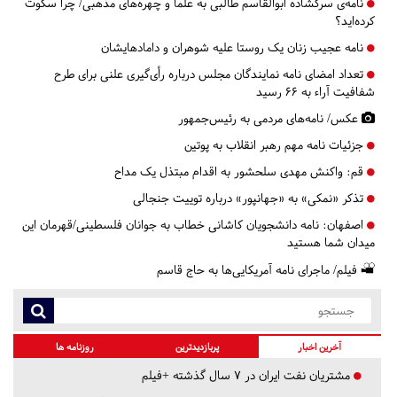
نامه‌ی سرگشاده ابوالقاسم طالبی به علما و چهره‌های مذهبی/ چرا سکوت
کرده‌اید؟
نامه عجیب زنان یک روستا علیه شوهران‌ و دامادهایشان
تعداد امضای نامه نمایندگان مجلس درباره رأی‌گیری علنی برای طرح
شفافیت آراء به ۶۶ رسید
عکس/ نامه‌های مردمی به رئیس‌جمهور
جزئیات نامه مهم رهبر انقلاب به پوتین
قم:
واکنش مهدی سلحشور به اقدام مبتذل یک مداح
تذکر «نمکی» به «جهانپور» درباره توییت جنجالی
اصفهان:
نامه دانشجویان کاشانی خطاب به جوانان فلسطینی/قهرمان این
میدان شما هستید
فیلم/ ماجرای نامه آمریکایی‌ها به حاج قاسم
آخرین اخبار
پربازدیدترین
روزنامه ها
مشتریان نفت ایران در ۷ سال گذشته +فیلم