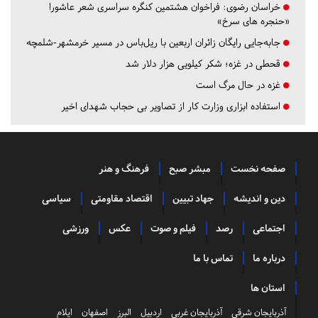
خراسان رضوی:
فراخوان هشتمین کنگره سراسری شعر عاشورا
«حنجره های سرخ»
جابه‌جایی رایگان زائران اربعین با ریل‌باس در مسیر خرمشهر-شلمچه
قحطی در غزه؛ شکر کیلویی هزار دلار شد
غزه در حال مرگ است
استفاده ابزاری وزارت کار از تصاویر بی حجاب شهدای اخیر
صفحه نخست
مبشر صبح
فرهنگ و هنر
دین و اندیشه
جهاد تبیین
اقتصاد مقاومتی
سیاسی
اجتماعی
رصد
فیلم و صوت
عکس
ورزشی
درباره ما
تماس با ما
استان ها
آذربایجان شرقی
آذربایجان غربی
اردبیل
البرز
اصفهان
ایلام