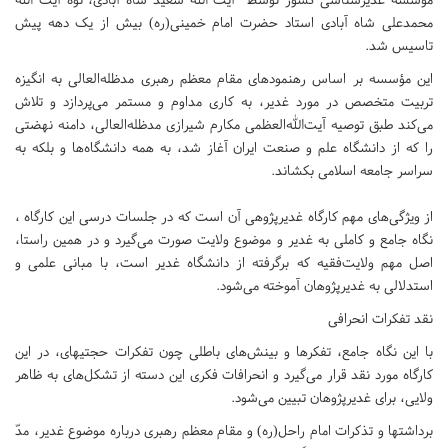
محمدعلی شاه آبادی استاد حضرت امام خمینی(ره) بیش از یک دهه پیش
تاسیس شد.
این مؤسسه بر اساس رهنمودهای مقام معظم رهبری مدظله‌العالی به انگیزه
تربیت متخصص در مورد غدیر، به کاری مداوم و مستمر می‌پردازد و تلاش
می‌کند طبق توصیه آیت‌الله‌العظمی مکارم شیرازی مدظله‌العالی، دامنه‌ نهضتی
را که از دانشگاه علم و صنعت ایران آغاز شد، به همه دانشگاه‌ها و بلکه به
سراسر جامعه اسلامی بکشاند.
از ویژگی‌های مهم کارگاه غدیرپژوهی آن است که در جلسات درسی این کارگاه ،
نگاه جامع و کاملی به غدیر و موضوع ولایت صورت می­‌گیرد و در همین راستا،
اصل مهم ولایت‌فقیه که برگرفته از دانشگاه غدیر است، با مبانی علمی و
استدلالی به غدیرپژوهان آموخته می­‌شود.
نقد تفکرات انحرافی
با این نگاه جامع، تفکرها و بینش­‌های باطلی چون تفکرات حجتیه‏ای، در این
کارگاه مورد نقد قرار می­‌گیرد و انحرافات فکری این دسته از تشکل­‌های به ظاهر
ولایی، برای غدیرپژوهان تبیین می­‌شود.
برداشت­ها و تذکرات امام راحل(ره) و مقام معظم رهبری درباره­ موضوع غدیر، مدّ