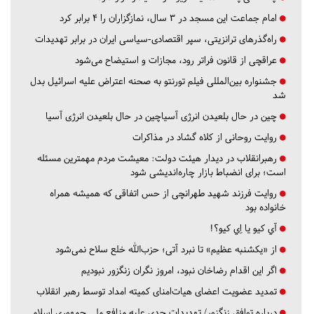
امام جماعت این مسجد در ۳ سال، نمازگزاران را ۴ برابر کرد
راه‌گذرهای ترانزیتی، سپر اقتصادی-سیاسی ایران در برابر تهدیدات
عراقچی از قانون فراتر رود، مجازات و استیضاح می‌شود
جشنواره بین‌المللی فیلم تورنتو به صحنه اعتراض علیه اسرائیل بدل
شد
چین در حال بلعیدن انرژی آسیاچین در حال بلعیدن انرژی آسیا
روایت روحانی از کلاه گشاد در مذاکرات
رهبرانقلاب در دیدار هیئت دولت: معیشت مردم مهمترین مسئله
است؛ برای انضباط بازار چاره‌اندیشی شود
روایت فرزند شهید طهرانچی از حس اتفاقی که همیشه همراه
خانواده بود
آي كيو يا اِي كيو؟!
از «یکشنبه عظیم» تا نبرد آتی؛ حزب‌الله خلع سلاح نمی‌شود
اگر این اقدام رضاخان نبود، امروز نگران زنگزور نبودیم
تمدید عضویت اعضای هیات‌امنای کمیته امداد توسط رهبر انقلاب
درباره توافق زنگزور/ تهدیدات جدی علیه منافع ملی جمهوری اسلامی