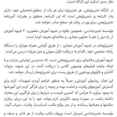
نظر جدی اساتید این کارگاه است.
در کارگاه غدیرپژوهی، هر غدیرپژوه برای هر یک از سطوح تحصیلی خود، دارای
یک کارنامه­ ی غدیرپژوهی است که این کارنامه، منطبق بر مقررات آئین­‌نامه
غدیرپژوهی، برای وی در پایان هر سطح صادر خواهد شد.
مؤسسه غدیرشناسی، همچنین علاوه بر شیوه آموزش حضوری، ٢ شیوه آموزش
از راه دور را هم با عناوین مجازی، و مکاتبه‌ای تعریف کرده است.
غدیرپژوهان در شیوه آموزش مجازی ، از طریق گوشی همراه موبایل یا دستگاه
رایانه شخصی خود، اقدام به دریافت فایل صوتی و متن جزوات درسی می‌کنند.
شیوه آموزش مکاتبه‌ای برای غدیرپژوهانی است که دسترسی اینترنتی ندارند و یا
اینکه مایلند فیلم‌های ویدیویی کلاس را دریافت کنند. در این شیوه، جزوات
کاغذی و فایل­های ویدئویی از طریق پست برای غدیرپژوهان ارسال خواهد شد.
این تعدّد روش­های آموزشی، صرفاً به منظور فراهم آوردن تمهیدات لازم برای
گسترش آموزه­های ولایت و امامت بوده و زمینه را برای فراگیر کردن این آموزش­ها
به وجود می­آورد تا هرکس که کمترین فرصت و شرایط را برای فراگیری این معارف
داشته باشد، در صورت وجود انگیزه‌ی لازم بتواند خود را به این دریای بیکران
حکمت­ها و معرفت­ها رسانده، و از بحر موّاج مکتب انسان‌ساز ولایت، سیراب گردد.
مؤسسه غدیرشناسی امیدوار است پیروان مکتب ولایت از هر قشر و صنف و