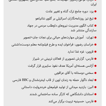
ایران
یزد:
دوره جامع ترک گناه و تغییر عادت
تیغ تیز روزنامه‌نگاران اسرائیلی بر گلوی نتانیاهو
کتاب الگوی مدیریت نیروهای داوطلب مردمی در جهاد
سازندگی منتشر شد
تهران:
آموزش مهارت‌های حیاتی برای نجات جان+تصویر
خراسان رضوی:
فراخوان ایده و طرح فیلم‌نامه معلم دوست‌داشتنی
قزوین:
غزه غذا ندارد
فارس:
گزارش تصویری از فعالان تربیتی در شیراز
آژانس هسته‌ای آمریکا هدف نفوذ سایبری قرار گرفت
سخنی دوستانه با آقای عراقچی
ابعاد ناگوار حمله به زندان اوین از قاب اینترنشنال و BBC فارسی
البرز:
بازدید میدانی از تولید فیلم‌های خرده‌روایت داستانی
استادان دانشگاهی که کارگر ساده ساختمانی شدند
فارس:
حسینیه تربیت برگزار می‌کند