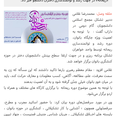
«ریحانه» در جهت رشد و توانمندسازی دختران دانشجو خبر داد.
حلقه وصل
:
محمدرضا غلامی
ددبیر تشکل مجمع اسلامی
دانشجویان گام دومی در
داراب گفت : با توجه به
اهمیت ویژه جایگاه بانوان،
دوره رشد و توانمندسازی
ریحانه توسط واحد خواهران
تشکل برنامه ریزی و در جهت ارتقا سطح بینش دانشجویان دختر در حوزه
کنشگری بانوان برگزار خواهد شد.
غلامی افزود : مقام معظم رهبری بارها تاکید داشتند که این مسأله که زن به
سمت معرفت، علم، مطالعه، آگاهی، کسب معلومات و معارف حرکت کند، باید
در میان خودِ بانوان خیلی جدّی گرفته شود و به آن اهمیت بدهند
با توجه به همین موضوع دوره ریحانه با برگزاری کارگاه های مختلف و همراه با
اردو برگزار می‌شود.
وی در مورد سرفصل‌های دوره بیان کرد: با حضور اساتید مجرب و مطرح،
سرفصل‎هایی همچون ؛ آشنایی با کار تشکیلاتی ، کنشگری در حوزه بانوان ،
بایسته های اخــلاق تشکیلاتی ، جریان شناسی جنبش فمنیست ، جهاد تبیین