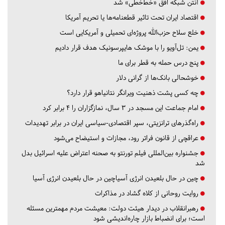
آنتن شبکه افق «خط‌خطی» شد
اقتصاد ایران تحت تاثیر قطعنامه‌ها یا تحریم‌ آمریکا
خلع سلاح حزب‌الله پروژه‌ای تحمیلی و آمریکایی است
یمن: تل‌آویو را با موشک هایپرسونیک هدف قرار دادیم
پنج درس‌ حمله به قطر برای ما
خوشحالی بانک‌ها از گرانی دلار
چه کسی پشت ذهنیت ویرانگر نتانیاهو قرار دارد؟
امام جماعت این مسجد در ۳ سال، نمازگزاران را ۴ برابر کرد
راه‌گذرهای ترانزیتی، سپر اقتصادی-سیاسی ایران در برابر تهدیدات
عراقچی از قانون فراتر رود، مجازات و استیضاح می‌شود
جشنواره بین‌المللی فیلم تورنتو به صحنه اعتراض علیه اسرائیل بدل
شد
چین در حال بلعیدن انرژی آسیاچین در حال بلعیدن انرژی آسیا
روایت روحانی از کلاه گشاد در مذاکرات
رهبرانقلاب در دیدار هیئت دولت: معیشت مردم مهمترین مسئله
است؛ برای انضباط بازار چاره‌اندیشی شود