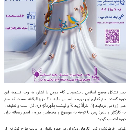
دبیر تشکل مجمع اسلامی دانشجویان گام دومی با اشاره به وجه تسمیه این
دوره گفت: نام گذاری این دوره بر اساس نامه ۳۱ نهج البلاغه هست که امام
علی (ع) می فرمایند إنَّ المَرأَةَ رَیحانَةٌ و لَیسَت بِقَهرَماَنةٍ (زن گل است و لطیف ،
نه کارگزار و دلیر) پس با توجه به موضوع و مخاطبین دوره ، اسم ریحانه برای
دوره انتخاب گردید.
غلامی خاطرنشان کرد: کارهای ویژه ای در حوزه بانوان در قالب طرح کوثرانه از