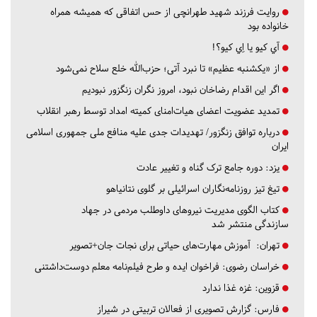
روایت فرزند شهید طهرانچی از حس اتفاقی که همیشه همراه
خانواده بود
آي كيو يا اِي كيو؟!
از «یکشنبه عظیم» تا نبرد آتی؛ حزب‌الله خلع سلاح نمی‌شود
اگر این اقدام رضاخان نبود، امروز نگران زنگزور نبودیم
تمدید عضویت اعضای هیات‌امنای کمیته امداد توسط رهبر انقلاب
درباره توافق زنگزور/ تهدیدات جدی علیه منافع ملی جمهوری اسلامی
ایران
یزد:
دوره جامع ترک گناه و تغییر عادت
تیغ تیز روزنامه‌نگاران اسرائیلی بر گلوی نتانیاهو
کتاب الگوی مدیریت نیروهای داوطلب مردمی در جهاد
سازندگی منتشر شد
تهران:
آموزش مهارت‌های حیاتی برای نجات جان+تصویر
خراسان رضوی:
فراخوان ایده و طرح فیلم‌نامه معلم دوست‌داشتنی
قزوین:
غزه غذا ندارد
فارس:
گزارش تصویری از فعالان تربیتی در شیراز