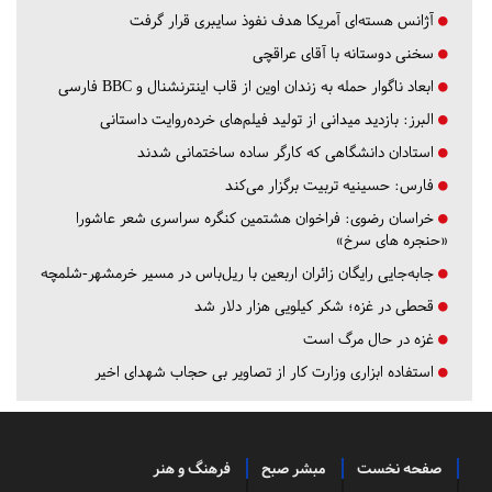
آژانس هسته‌ای آمریکا هدف نفوذ سایبری قرار گرفت
سخنی دوستانه با آقای عراقچی
ابعاد ناگوار حمله به زندان اوین از قاب اینترنشنال و BBC فارسی
البرز:
بازدید میدانی از تولید فیلم‌های خرده‌روایت داستانی
استادان دانشگاهی که کارگر ساده ساختمانی شدند
فارس:
حسینیه تربیت برگزار می‌کند
خراسان رضوی:
فراخوان هشتمین کنگره سراسری شعر عاشورا
«حنجره های سرخ»
جابه‌جایی رایگان زائران اربعین با ریل‌باس در مسیر خرمشهر-شلمچه
قحطی در غزه؛ شکر کیلویی هزار دلار شد
غزه در حال مرگ است
استفاده ابزاری وزارت کار از تصاویر بی حجاب شهدای اخیر
صفحه نخست
مبشر صبح
فرهنگ و هنر