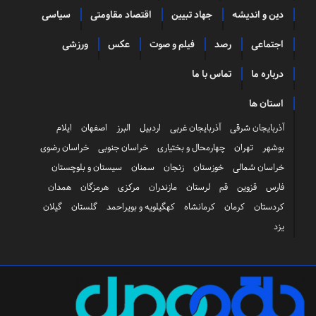
دین و اندیشه
جهاد تبیین
اقتصاد مقاومتی
سیاسی
اجتماعی
رصد
فیلم و صوت
عکس
ورزشی
درباره ما
تماس با ما
استان ها
آذربایجان شرقی
آذربایجان غربی
اردبیل
البرز
اصفهان
ایلام
بوشهر
تهران
چهارمحال و بختیاری
خراسان جنوبی
خراسان رضوی
خراسان شمالی
خوزستان
زنجان
سمنان
سیستان و بلوچستان
فارس
قزوین
قم
لرستان
مازندران
مرکزی
هرمزگان
همدان
کردستان
کرمان
کرمانشاه
کهگیلویه و بویراحمد
گلستان
گیلان
یزد