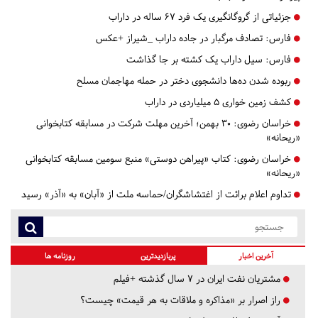
جزئیاتی از گروگانگیری یک فرد ۶۷ ساله در داراب
فارس:
تصادف مرگبار در جاده داراب _شیراز +عکس
فارس:
سیل داراب یک کشته بر جا گذاشت
ربوده شدن ده‌ها دانشجوی دختر در حمله مهاجمان مسلح
کشف زمین خواری ۵ میلیاردی در داراب
خراسان رضوی:
30 بهمن؛ آخرین مهلت شرکت در مسابقه کتابخوانی
«ریحانه»
خراسان رضوی:
کتاب «پیراهن دوستی» منبع سومین مسابقه کتابخوانی
«ریحانه»
تداوم اعلام برائت از اغتشاشگران/حماسه ملت از «آبان» به «آذر» رسید
آخرین اخبار
پربازدیدترین
روزنامه ها
مشتریان نفت ایران در ۷ سال گذشته +فیلم
راز اصرار بر «مذاکره و ملاقات به هر قیمت» چیست؟