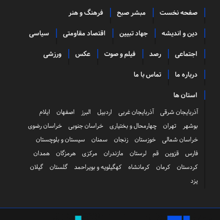
صفحه نخست
مبشر صبح
فرهنگ و هنر
دین و اندیشه
جهاد تبیین
اقتصاد مقاومتی
سیاسی
اجتماعی
رصد
فیلم و صوت
عکس
ورزشی
درباره ما
تماس با ما
استان ها
آذربایجان شرقی
آذربایجان غربی
اردبیل
البرز
اصفهان
ایلام
بوشهر
تهران
چهارمحال و بختیاری
خراسان جنوبی
خراسان رضوی
خراسان شمالی
خوزستان
زنجان
سمنان
سیستان و بلوچستان
فارس
قزوین
قم
لرستان
مازندران
مرکزی
هرمزگان
همدان
کردستان
کرمان
کرمانشاه
کهگیلویه و بویراحمد
گلستان
گیلان
یزد