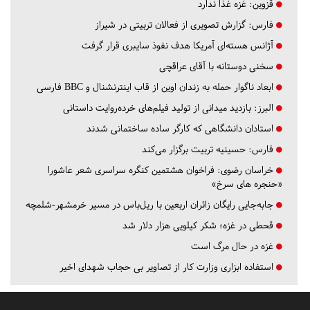
قزوین:
غزه غذا ندارد
فارس:
گزارش تصویری از فعالان تربیتی در شیراز
آژانس هسته‌ای آمریکا هدف نفوذ سایبری قرار گرفت
سخنی دوستانه با آقای عراقچی
ابعاد ناگوار حمله به زندان اوین از قاب اینترنشنال و BBC فارسی
البرز:
بازدید میدانی از تولید فیلم‌های خرده‌روایت داستانی
استادان دانشگاهی که کارگر ساده ساختمانی شدند
فارس:
حسینیه تربیت برگزار می‌کند
خراسان رضوی:
فراخوان هشتمین کنگره سراسری شعر عاشورا
«حنجره های سرخ»
جابه‌جایی رایگان زائران اربعین با ریل‌باس در مسیر خرمشهر-شلمچه
قحطی در غزه؛ شکر کیلویی هزار دلار شد
غزه در حال مرگ است
استفاده ابزاری وزارت کار از تصاویر بی حجاب شهدای اخیر