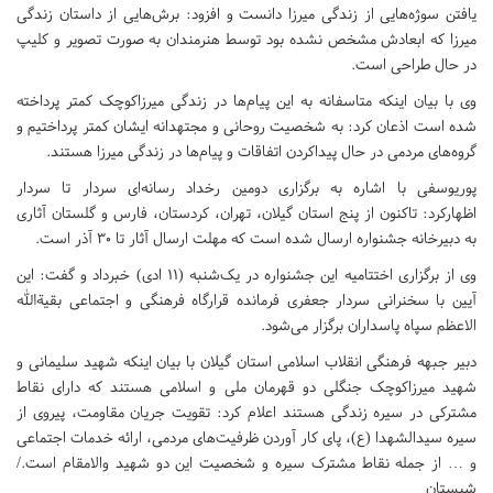
یافتن سوژه‌هایی از زندگی میرزا دانست و افزود: برش‌هایی از داستان زندگی
میرزا که ابعادش مشخص نشده بود توسط هنرمندان به صورت تصویر و کلیپ
در حال طراحی است.
وی با بیان اینکه متاسفانه به این پیام‌ها در زندگی میرزاکوچک کمتر پرداخته
شده است اذعان کرد: به شخصیت روحانی و مجتهدانه ایشان کمتر پرداختیم و
گروه‌های مردمی در حال پیداکردن اتفاقات و پیام‌ها در زندگی میرزا هستند.
پوریوسفی با اشاره به برگزاری دومین رخداد رسانه‌ای سردار تا سردار
اظهارکرد: تاکنون از پنج استان گیلان، تهران، کردستان، فارس و گلستان آثاری
به دبیرخانه جشنواره ارسال شده است که مهلت ارسال آثار تا ۳۰ آذر است.
وی از برگزاری اختتامیه این جشنواره در یک‌شنبه (۱۱ ادی) خبرداد و گفت: این
آیین با سخنرانی سردار جعفری فرمانده قرارگاه فرهنگی و اجتماعی بقیةالله
الاعظم سپاه پاسداران برگزار می‌شود.
دبیر جبهه فرهنگی انقلاب اسلامی استان گیلان با بیان اینکه شهید سلیمانی و
شهید میرزاکوچک جنگلی دو قهرمان ملی و اسلامی هستند که دارای نقاط
مشترکی در سیره زندگی هستند اعلام کرد: تقویت جریان مقاومت، پیروی از
سیره سیدالشهدا (ع)، پای کار آوردن ظرفیت‌های مردمی، ارائه خدمات اجتماعی
و … از جمله نقاط مشترک سیره و شخصیت این دو شهید والامقام است./
شبستان