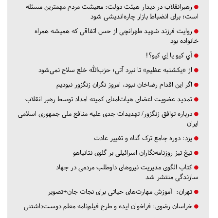
رهبرانقلاب در دیدار هیئت دولت: معیشت مردم مهمترین مسئله
است؛ برای انضباط بازار چاره‌اندیشی شود
روایت فرزند شهید طهرانچی از حس اتفاقی که همیشه همراه
خانواده بود
آي كيو يا اِي كيو؟!
از «یکشنبه عظیم» تا نبرد آتی؛ حزب‌الله خلع سلاح نمی‌شود
اگر این اقدام رضاخان نبود، امروز نگران زنگزور نبودیم
تمدید عضویت اعضای هیات‌امنای کمیته امداد توسط رهبر انقلاب
درباره توافق زنگزور/ تهدیدات جدی علیه منافع ملی جمهوری اسلامی
ایران
یزد:
دوره جامع ترک گناه و تغییر عادت
تیغ تیز روزنامه‌نگاران اسرائیلی بر گلوی نتانیاهو
کتاب الگوی مدیریت نیروهای داوطلب مردمی در جهاد
سازندگی منتشر شد
تهران:
آموزش مهارت‌های حیاتی برای نجات جان+تصویر
خراسان رضوی:
فراخوان ایده و طرح فیلم‌نامه معلم دوست‌داشتنی