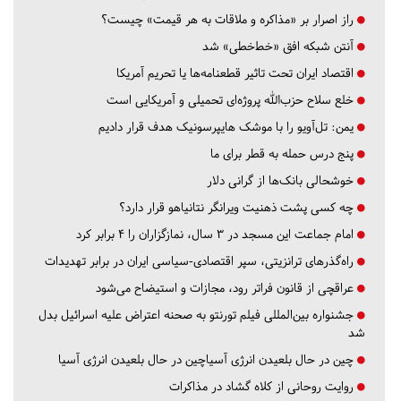
راز اصرار بر «مذاکره و ملاقات به هر قیمت» چیست؟
آنتن شبکه افق «خط‌خطی» شد
اقتصاد ایران تحت تاثیر قطعنامه‌ها یا تحریم‌ آمریکا
خلع سلاح حزب‌الله پروژه‌ای تحمیلی و آمریکایی است
یمن: تل‌آویو را با موشک هایپرسونیک هدف قرار دادیم
پنج درس‌ حمله به قطر برای ما
خوشحالی بانک‌ها از گرانی دلار
چه کسی پشت ذهنیت ویرانگر نتانیاهو قرار دارد؟
امام جماعت این مسجد در ۳ سال، نمازگزاران را ۴ برابر کرد
راه‌گذرهای ترانزیتی، سپر اقتصادی-سیاسی ایران در برابر تهدیدات
عراقچی از قانون فراتر رود، مجازات و استیضاح می‌شود
جشنواره بین‌المللی فیلم تورنتو به صحنه اعتراض علیه اسرائیل بدل
شد
چین در حال بلعیدن انرژی آسیاچین در حال بلعیدن انرژی آسیا
روایت روحانی از کلاه گشاد در مذاکرات