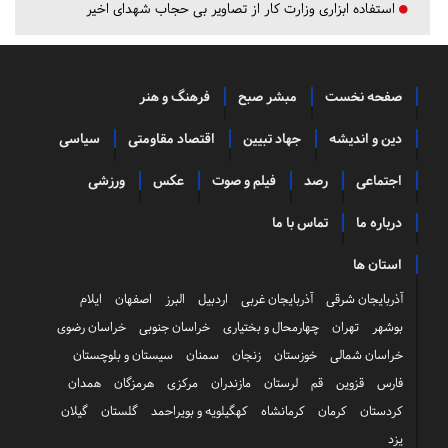
استفاده ابزاری وزارت کار از تصاویر بی حجاب شهدای اخیر
صفحه نخست
مبشر صبح
فرهنگ و هنر
دین و اندیشه
جهاد تبیین
اقتصاد مقاومتی
سیاسی
اجتماعی
رصد
فیلم و صوت
عکس
ورزشی
درباره ما
تماس با ما
استان ها
آذربایجان شرقی
آذربایجان غربی
اردبیل
البرز
اصفهان
ایلام
بوشهر
تهران
چهارمحال و بختیاری
خراسان جنوبی
خراسان رضوی
خراسان شمالی
خوزستان
زنجان
سمنان
سیستان و بلوچستان
فارس
قزوین
قم
لرستان
مازندران
مرکزی
هرمزگان
همدان
کردستان
کرمان
کرمانشاه
کهگیلویه و بویراحمد
گلستان
گیلان
یزد