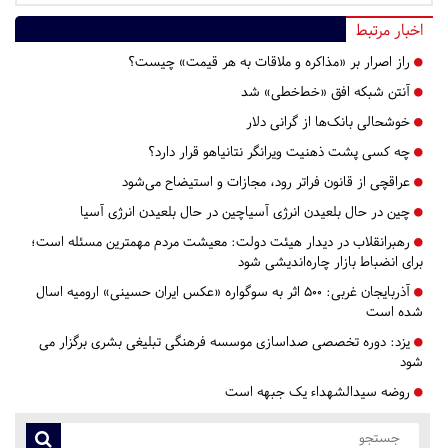
اخبار مرتبط
راز اصرار بر «مذاکره و ملاقات به هر قیمت» چیست؟
آنتن شبکه افق «خط‌خطی» شد
خوشحالی بانک‌ها از گرانی دلار
چه کسی پشت ذهنیت ویرانگر نتانیاهو قرار دارد؟
عراقچی از قانون فراتر رود، مجازات و استیضاح می‌شود
چین در حال بلعیدن انرژی آسیاچین در حال بلعیدن انرژی آسیا
رهبرانقلاب در دیدار هیئت دولت: معیشت مردم مهمترین مسئله است؛
برای انضباط بازار چاره‌اندیشی شود
آذربایجان غربی:
۵۰۰ اثر به سوگواره «عکس ایران حسینی» ارومیه اسال
شده است
یزد:
دوره تخصصی صداسازی موسسه فرهنگی تبلیغی بشری برگزار می
شود
روضه سیدالشهداء یک جبهه است