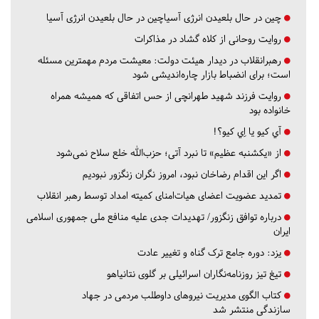
چین در حال بلعیدن انرژی آسیاچین در حال بلعیدن انرژی آسیا
روایت روحانی از کلاه گشاد در مذاکرات
رهبرانقلاب در دیدار هیئت دولت: معیشت مردم مهمترین مسئله
است؛ برای انضباط بازار چاره‌اندیشی شود
روایت فرزند شهید طهرانچی از حس اتفاقی که همیشه همراه
خانواده بود
آي كيو يا اِي كيو؟!
از «یکشنبه عظیم» تا نبرد آتی؛ حزب‌الله خلع سلاح نمی‌شود
اگر این اقدام رضاخان نبود، امروز نگران زنگزور نبودیم
تمدید عضویت اعضای هیات‌امنای کمیته امداد توسط رهبر انقلاب
درباره توافق زنگزور/ تهدیدات جدی علیه منافع ملی جمهوری اسلامی
ایران
یزد:
دوره جامع ترک گناه و تغییر عادت
تیغ تیز روزنامه‌نگاران اسرائیلی بر گلوی نتانیاهو
کتاب الگوی مدیریت نیروهای داوطلب مردمی در جهاد
سازندگی منتشر شد