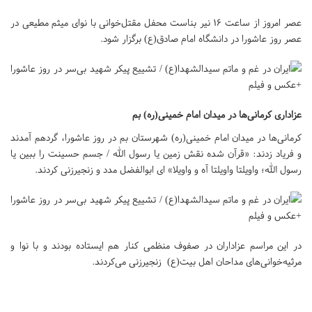
عصر امروز از ساعت ۱۶ نیر بناست محفل مقتل‌خوانی با نوای میثم مطیعی در
عصر روز عاشورا در دانشگاه امام صادق(ع) برگزار شود.
عزاداری کرمانی‌ها در میدان امام خمینی(ره) بم
کرمانی‌ها در میدان امام خمینی(ره) شهرستان بم در روز عاشورا، گردهم آمدند
و فریاد زدند: «قرآن شده نقش زمین یا رسول الله / جسم حسینت را ببین یا
رسول الله؛ واویلتا واویلتا آه و واویلا» ای ابوالفضل مدد و زنجیرزنی کردند.
در این مراسم عزاداران در صفوف منظمی کنار هم ایستاده بودند و با نوا و
مرثیه‌خوانی‌های مداحان اهل بیت(ع) زنجیرزنی می‌کردند.