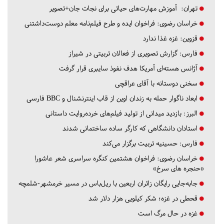
تهران:
آموزش مهارت‌های حیاتی برای نجات جان+تصویر
خراسان رضوی:
فراخوان ایده و طرح فیلم‌نامه معلم دوست‌داشتنی
قزوین:
غزه غذا ندارد
فارس:
گزارش تصویری از فعالان تربیتی در شیراز
آژانس هسته‌ای آمریکا هدف نفوذ سایبری قرار گرفت
سخنی دوستانه با آقای عراقچی
ابعاد ناگوار حمله به زندان اوین از قاب اینترنشنال و BBC فارسی
البرز:
بازدید میدانی از تولید فیلم‌های خرده‌روایت داستانی
استادان دانشگاهی که کارگر ساده ساختمانی شدند
فارس:
حسینیه تربیت برگزار می‌کند
خراسان رضوی:
فراخوان هشتمین کنگره سراسری شعر عاشورا
«حنجره های سرخ»
جابه‌جایی رایگان زائران اربعین با ریل‌باس در مسیر خرمشهر-شلمچه
قحطی در غزه؛ شکر کیلویی هزار دلار شد
غزه در حال مرگ است