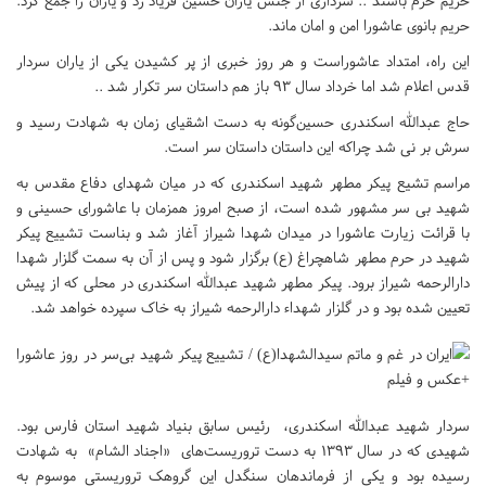
حریم حرم باشند .. سرداری از جنس یاران حسین فریاد زد و یاران را جمع کرد.
حریم بانوی عاشورا امن و امان ماند.
این راه، امتداد عاشوراست و هر روز خبری از پر کشیدن یکی از یاران سردار
قدس اعلام شد اما خرداد سال 93 باز هم داستان سر تکرار شد ..
حاج عبدالله اسکندری حسین‌گونه به دست اشقیای زمان به شهادت رسید و
سرش بر نی شد چراکه این داستان داستان سر است.
مراسم تشیع پیکر مطهر شهید اسکندری که در میان شهدای دفاع مقدس به
شهید بی سر مشهور شده است، از صبح امروز همزمان با عاشورای حسینی و
با قرائت زیارت عاشورا در میدان شهدا شیراز آغاز شد و بناست تشییع پیکر
شهید در حرم مطهر شاهچراغ (ع) برگزار شود و پس از آن به سمت گلزار شهدا
دارالرحمه شیراز برود. پیکر مطهر شهید عبدالله اسکندری در محلی که از پیش
تعیین شده بود و در گلزار شهداء دارالرحمه شیراز به خاک سپرده خواهد شد.
سردار شهید عبدالله اسکندری، رئیس سابق بنیاد شهید استان فارس بود.
شهیدی که در سال ۱۳۹۳ به دست تروریست‌های «اجناد الشام» به شهادت
رسیده بود و یکی از فرماندهان سنگدل این گروهک تروریستی موسوم به