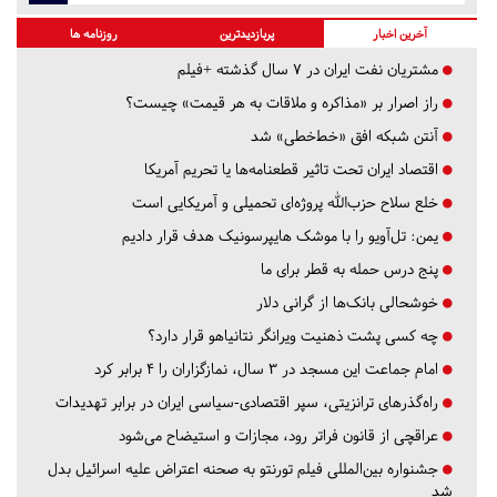
آخرین اخبار
پربازدیدترین
روزنامه ها
مشتریان نفت ایران در ۷ سال گذشته +فیلم
راز اصرار بر «مذاکره و ملاقات به هر قیمت» چیست؟
آنتن شبکه افق «خط‌خطی» شد
اقتصاد ایران تحت تاثیر قطعنامه‌ها یا تحریم‌ آمریکا
خلع سلاح حزب‌الله پروژه‌ای تحمیلی و آمریکایی است
یمن: تل‌آویو را با موشک هایپرسونیک هدف قرار دادیم
پنج درس‌ حمله به قطر برای ما
خوشحالی بانک‌ها از گرانی دلار
چه کسی پشت ذهنیت ویرانگر نتانیاهو قرار دارد؟
امام جماعت این مسجد در ۳ سال، نمازگزاران را ۴ برابر کرد
راه‌گذرهای ترانزیتی، سپر اقتصادی-سیاسی ایران در برابر تهدیدات
عراقچی از قانون فراتر رود، مجازات و استیضاح می‌شود
جشنواره بین‌المللی فیلم تورنتو به صحنه اعتراض علیه اسرائیل بدل
شد