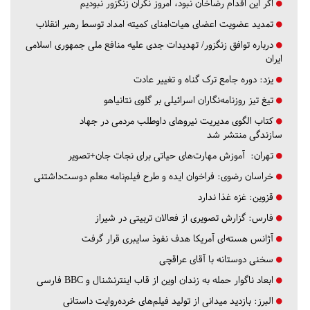
اگر این اقدام رضاخان نبود، امروز نگران زنگزور نبودیم
تمدید عضویت اعضای هیات‌امنای کمیته امداد توسط رهبر انقلاب
درباره توافق زنگزور/ تهدیدات جدی علیه منافع ملی جمهوری اسلامی
ایران
یزد:
دوره جامع ترک گناه و تغییر عادت
تیغ تیز روزنامه‌نگاران اسرائیلی بر گلوی نتانیاهو
کتاب الگوی مدیریت نیروهای داوطلب مردمی در جهاد
سازندگی منتشر شد
تهران:
آموزش مهارت‌های حیاتی برای نجات جان+تصویر
خراسان رضوی:
فراخوان ایده و طرح فیلم‌نامه معلم دوست‌داشتنی
قزوین:
غزه غذا ندارد
فارس:
گزارش تصویری از فعالان تربیتی در شیراز
آژانس هسته‌ای آمریکا هدف نفوذ سایبری قرار گرفت
سخنی دوستانه با آقای عراقچی
ابعاد ناگوار حمله به زندان اوین از قاب اینترنشنال و BBC فارسی
البرز:
بازدید میدانی از تولید فیلم‌های خرده‌روایت داستانی