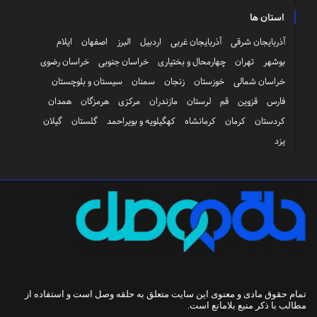
استان ها
آذربایجان شرقی
آذربایجان غربی
اردبیل
البرز
اصفهان
ایلام
بوشهر
تهران
چهارمحال و بختیاری
خراسان جنوبی
خراسان رضوی
خراسان شمالی
خوزستان
زنجان
سمنان
سیستان و بلوچستان
فارس
قزوین
قم
لرستان
مازندران
مرکزی
هرمزگان
همدان
کردستان
کرمان
کرمانشاه
کهگیلویه و بویراحمد
گلستان
گیلان
یزد
تمام حقوق مادی و معنوی این سایت متعلق به
حلقه وصل
است و استفاده از
مطالب با ذکر منبع بلامانع است.