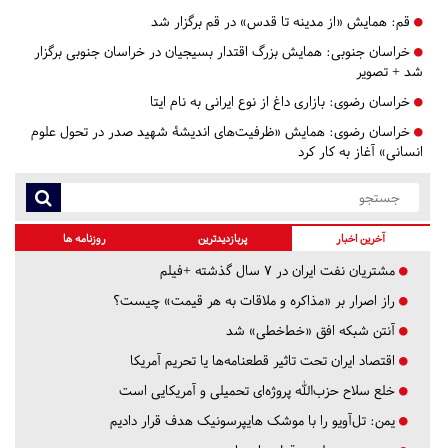
قم:
همایش «از مدینه تا قدس» در قم برگزار شد
خراسان جنوبی:
همایش بزرگ اقتدار بسیجیان در خراسان جنوبی برگزار
شد + تصویر
خراسان رضوی:
بازاری داغ از نوع ایرانی به نام ایتا
خراسان رضوی:
همایش «ظرفیت‌های اندیشۀ شهید صدر در تحول علوم
انسانی» آغاز به کار کرد
آخرین اخبار
پربازدیدترین
روزنامه ها
مشتریان نفت ایران در ۷ سال گذشته +فیلم
راز اصرار بر «مذاکره و ملاقات به هر قیمت» چیست؟
آنتن شبکه افق «خط‌خطی» شد
اقتصاد ایران تحت تاثیر قطعنامه‌ها یا تحریم‌ آمریکا
خلع سلاح حزب‌الله پروژه‌ای تحمیلی و آمریکایی است
یمن: تل‌آویو را با موشک هایپرسونیک هدف قرار دادیم