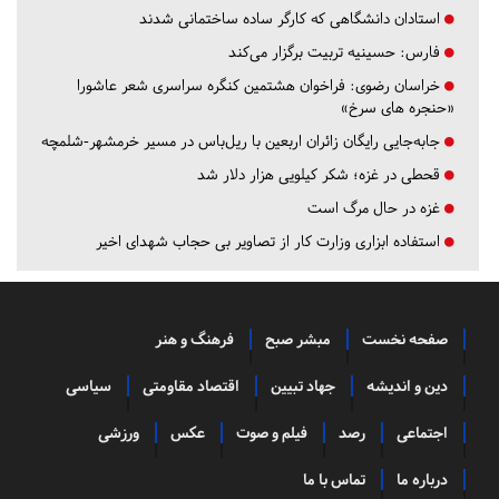
استادان دانشگاهی که کارگر ساده ساختمانی شدند
فارس:
حسینیه تربیت برگزار می‌کند
خراسان رضوی:
فراخوان هشتمین کنگره سراسری شعر عاشورا
«حنجره های سرخ»
جابه‌جایی رایگان زائران اربعین با ریل‌باس در مسیر خرمشهر-شلمچه
قحطی در غزه؛ شکر کیلویی هزار دلار شد
غزه در حال مرگ است
استفاده ابزاری وزارت کار از تصاویر بی حجاب شهدای اخیر
صفحه نخست
مبشر صبح
فرهنگ و هنر
دین و اندیشه
جهاد تبیین
اقتصاد مقاومتی
سیاسی
اجتماعی
رصد
فیلم و صوت
عکس
ورزشی
درباره ما
تماس با ما