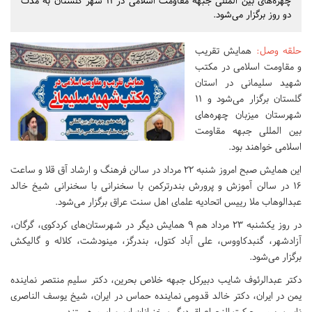
چهره‌های بین المللی جبهه مقاومت اسلامی در ۱۱ شهر گلستان به مدت
دو روز برگزار می‌شود.
حلقه وصل
:
همایش تقریب
و مقاومت اسلامی در مکتب
شهید سلیمانی در استان
گلستان برگزار می‌شود و ۱۱
شهرستان میزبان چهره‌های
بین المللی جبهه مقاومت
اسلامی خواهند بود.
این همایش صبح امروز شنبه ۲۲ مرداد در سالن فرهنگ و ارشاد آق قلا و ساعت
۱۶ در سالن آموزش و پرورش بندرترکمن با سخنرانی با سخنرانی شیخ خالد
عبدالوهاب ملا رییس اتحادیه علمای اهل سنت عراق برگزار می‌شود.
در روز یکشنبه ۲۳ مرداد هم ۹ همایش دیگر در شهرستان‌های کردکوی، گرگان،
آزادشهر، گنبدکاووس، علی آباد کتول، بندرگز، مینودشت، کلاله و گالیکش
برگزار می‌شود.
دکتر عبدالرئوف شایب دبیرکل جبهه خلاص بحرین، دکتر سلیم منتصر نماینده
یمن در ایران، دکتر خالد قدومی نماینده حماس در ایران، شیخ یوسف الناصری
نایب رییس حرکت النجیاعراق دیگر سخنرانان این مراسم هستند.