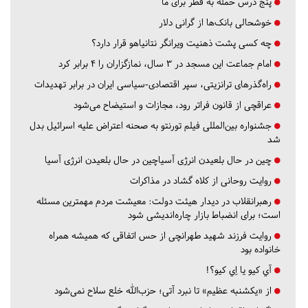
پنج درس‌ حمله به قطر برای ما
خوشحالی بانک‌ها از گرانی دلار
چه کسی پشت ذهنیت ویرانگر نتانیاهو قرار دارد؟
امام جماعت این مسجد در ۳ سال، نمازگزاران را ۴ برابر کرد
راه‌گذرهای ترانزیتی، سپر اقتصادی-سیاسی ایران در برابر تهدیدات
عراقچی از قانون فراتر رود، مجازات و استیضاح می‌شود
جشنواره بین‌المللی فیلم تورنتو به صحنه اعتراض علیه اسرائیل بدل
شد
چین در حال بلعیدن انرژی آسیاچین در حال بلعیدن انرژی آسیا
روایت روحانی از کلاه گشاد در مذاکرات
رهبرانقلاب در دیدار هیئت دولت: معیشت مردم مهمترین مسئله
است؛ برای انضباط بازار چاره‌اندیشی شود
روایت فرزند شهید طهرانچی از حس اتفاقی که همیشه همراه
خانواده بود
آي كيو يا اِي كيو؟!
از «یکشنبه عظیم» تا نبرد آتی؛ حزب‌الله خلع سلاح نمی‌شود