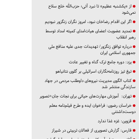
از «یکشنبه عظیم» تا نبرد آتی؛ حزب‌الله خلع سلاح
نمی‌شود
اگر این اقدام رضاخان نبود، امروز نگران زنگزور نبودیم
تمدید عضویت اعضای هیات‌امنای کمیته امداد توسط
رهبر انقلاب
درباره توافق زنگزور/ تهدیدات جدی علیه منافع ملی
جمهوری اسلامی ایران
یزد:
دوره جامع ترک گناه و تغییر عادت
تیغ تیز روزنامه‌نگاران اسرائیلی بر گلوی نتانیاهو
کتاب الگوی مدیریت نیروهای داوطلب مردمی در جهاد
سازندگی منتشر شد
تهران:
آموزش مهارت‌های حیاتی برای نجات جان+تصویر
خراسان رضوی:
فراخوان ایده و طرح فیلم‌نامه معلم
دوست‌داشتنی
قزوین:
غزه غذا ندارد
فارس:
گزارش تصویری از فعالان تربیتی در شیراز