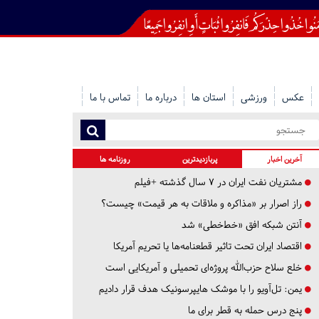
عکس
ورزشی
استان ها
درباره ما
تماس با ما
آخرین اخبار
پربازدیدترین
روزنامه ها
مشتریان نفت ایران در ۷ سال گذشته +فیلم
راز اصرار بر «مذاکره و ملاقات به هر قیمت» چیست؟
آنتن شبکه افق «خط‌خطی» شد
اقتصاد ایران تحت تاثیر قطعنامه‌ها یا تحریم‌ آمریکا
خلع سلاح حزب‌الله پروژه‌ای تحمیلی و آمریکایی است
یمن: تل‌آویو را با موشک هایپرسونیک هدف قرار دادیم
پنج درس‌ حمله به قطر برای ما