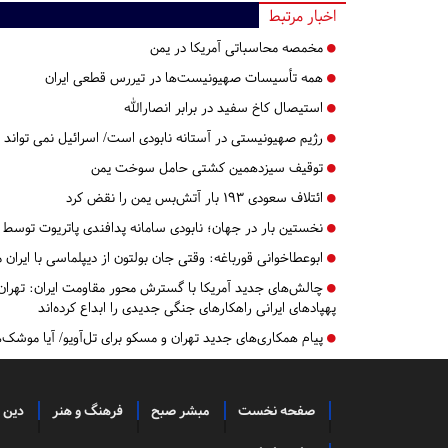
اخبار مرتبط
مخمصه محاسباتی آمریکا در یمن
همه تأسیسات صهیونیست‌ها در تیررس قطعی ایران
استیصال کاخ سفید در برابر انصارالله
رژیم صهیونیستی در آستانه نابودی است/ اسرائیل نمی تواند م
توقیف سیزدهمین کشتی حامل سوخت یمن
ائتلاف سعودی ۱۹۳ بار آتش‌بس یمن را نقض کرد
نخستین بار در جهان؛ نابودی سامانه پدافندی پاتریوت توسط پ
ابوعطاخوانی قورباغه: وقتی جان بولتون از دیپلماسی با ایران 
چالش‌های جدید آمریکا با گسترش محور مقاومت ایران: تهران حو
پهپادهای ایرانی راهکارهای جنگی جدیدی را ابداع کرده‌اند
پیام همکاری‌های جدید تهران و مسکو برای تل‌آویو/ آیا موشک‌ه
صفحه نخست
مبشر صبح
فرهنگ و هنر
دین 