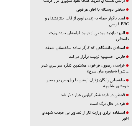
آژانس هسته‌ای آمریکا هدف نفوذ سایبری قرار گرفت
سخنی دوستانه با آقای عراقچی
ابعاد ناگوار حمله به زندان اوین از قاب اینترنشنال و
BBC فارسی
البرز:
بازدید میدانی از تولید فیلم‌های خرده‌روایت
داستانی
استادان دانشگاهی که کارگر ساده ساختمانی شدند
فارس:
حسینیه تربیت برگزار می‌کند
خراسان رضوی:
فراخوان هشتمین کنگره سراسری شعر
عاشورا «حنجره های سرخ»
جابه‌جایی رایگان زائران اربعین با ریل‌باس در مسیر
خرمشهر-شلمچه
قحطی در غزه؛ شکر کیلویی هزار دلار شد
غزه در حال مرگ است
استفاده ابزاری وزارت کار از تصاویر بی حجاب شهدای
اخیر