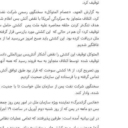
توقیف کرد.
به گزارش العهد، «عصام المتوکل» سخنگوی رسمی شرکت نفت ی
کرد، ائتلاف متجاوز به سرکردگی آمریکا با نقض آتش بس اعلام ش
هدف تنگ‌تر کردن حلقه محاصره علیه ملت یمن کشتی حامل سو
توقیف کرد؛ آن هم در حالی که این کشتی مورد بازرسی قرار گرفته 
ملل دریافت کرده بود. این کشتی باید صبح امروز می‌رسید اما از
غافلگیر شدیم.
المتوکل توقیف این کشتی را نقض آشکار آتش‌بس بین‌المللی دانست
توقیف شده توسط ائتلاف متجاوز به سه فروند رسید که همه آنها ب
وی تصریح کرد، از ۱۸ کشتی سوخت که قرار بود طبق 
تماس گرفته و با فرستاده این سازمان صحبت کردیم.
سخنگوی شرکت نفت یمن از سازمان ملل خواست تا با جدیت، ائت
شده، وادار کند.
«هانس گراندبرگ» نماینده ویژه سازمان ملل در امور یمن روز جمعه 
بس دو ماهه در یمن که از روز شنبه دوم آوریل در ساعت ۱۹ اجرایی می‌شود، پاسخ مثبت دادند.
در این بیانیه آمده است: طرفین پذیرفتند که تمامی عملیات نظامی
آنها همچنین برای ورود کشتی‌های سوخت به بنادر حدیده و انجا