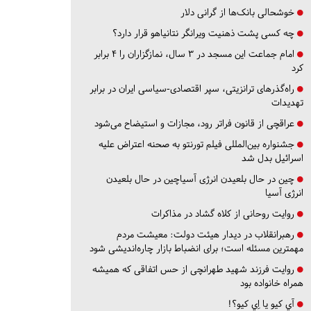
خوشحالی بانک‌ها از گرانی دلار
چه کسی پشت ذهنیت ویرانگر نتانیاهو قرار دارد؟
امام جماعت این مسجد در ۳ سال، نمازگزاران را ۴ برابر
کرد
راه‌گذرهای ترانزیتی، سپر اقتصادی-سیاسی ایران در برابر
تهدیدات
عراقچی از قانون فراتر رود، مجازات و استیضاح می‌شود
جشنواره بین‌المللی فیلم تورنتو به صحنه اعتراض علیه
اسرائیل بدل شد
چین در حال بلعیدن انرژی آسیاچین در حال بلعیدن
انرژی آسیا
روایت روحانی از کلاه گشاد در مذاکرات
رهبرانقلاب در دیدار هیئت دولت: معیشت مردم
مهمترین مسئله است؛ برای انضباط بازار چاره‌اندیشی شود
روایت فرزند شهید طهرانچی از حس اتفاقی که همیشه
همراه خانواده بود
آي كيو يا اِي كيو؟!