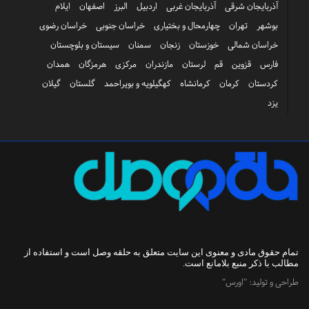
آذربایجان شرقی
آذربایجان غربی
اردبیل
البرز
اصفهان
ایلام
بوشهر
تهران
چهارمحال و بختیاری
خراسان جنوبی
خراسان رضوی
خراسان شمالی
خوزستان
زنجان
سمنان
سیستان و بلوچستان
فارس
قزوین
قم
لرستان
مازندران
مرکزی
هرمزگان
همدان
کردستان
کرمان
کرمانشاه
کهگیلویه و بویراحمد
گلستان
گیلان
یزد
تمام حقوق مادی و معنوی این سایت متعلق به
حلقه وصل
است و استفاده از
مطالب با ذکر منبع بلامانع است.
طراحی و تولید:
"اورس"