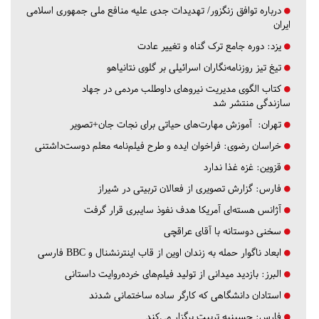
درباره توافق زنگزور/ تهدیدات جدی علیه منافع ملی جمهوری اسلامی
ایران
یزد:
دوره جامع ترک گناه و تغییر عادت
تیغ تیز روزنامه‌نگاران اسرائیلی بر گلوی نتانیاهو
کتاب الگوی مدیریت نیروهای داوطلب مردمی در جهاد
سازندگی منتشر شد
تهران:
آموزش مهارت‌های حیاتی برای نجات جان+تصویر
خراسان رضوی:
فراخوان ایده و طرح فیلم‌نامه معلم دوست‌داشتنی
قزوین:
غزه غذا ندارد
فارس:
گزارش تصویری از فعالان تربیتی در شیراز
آژانس هسته‌ای آمریکا هدف نفوذ سایبری قرار گرفت
سخنی دوستانه با آقای عراقچی
ابعاد ناگوار حمله به زندان اوین از قاب اینترنشنال و BBC فارسی
البرز:
بازدید میدانی از تولید فیلم‌های خرده‌روایت داستانی
استادان دانشگاهی که کارگر ساده ساختمانی شدند
فارس:
حسینیه تربیت برگزار می‌کند