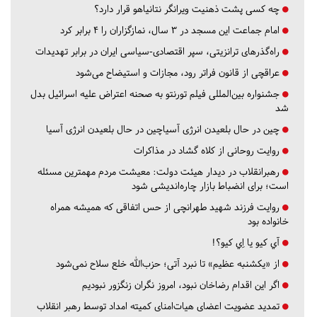
چه کسی پشت ذهنیت ویرانگر نتانیاهو قرار دارد؟
امام جماعت این مسجد در ۳ سال، نمازگزاران را ۴ برابر کرد
راه‌گذرهای ترانزیتی، سپر اقتصادی-سیاسی ایران در برابر تهدیدات
عراقچی از قانون فراتر رود، مجازات و استیضاح می‌شود
جشنواره بین‌المللی فیلم تورنتو به صحنه اعتراض علیه اسرائیل بدل
شد
چین در حال بلعیدن انرژی آسیاچین در حال بلعیدن انرژی آسیا
روایت روحانی از کلاه گشاد در مذاکرات
رهبرانقلاب در دیدار هیئت دولت: معیشت مردم مهمترین مسئله
است؛ برای انضباط بازار چاره‌اندیشی شود
روایت فرزند شهید طهرانچی از حس اتفاقی که همیشه همراه
خانواده بود
آي كيو يا اِي كيو؟!
از «یکشنبه عظیم» تا نبرد آتی؛ حزب‌الله خلع سلاح نمی‌شود
اگر این اقدام رضاخان نبود، امروز نگران زنگزور نبودیم
تمدید عضویت اعضای هیات‌امنای کمیته امداد توسط رهبر انقلاب