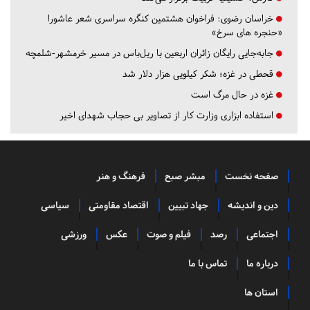
خراسان رضوی:
فراخوان هشتمین کنگره سراسری شعر عاشورا
«حنجره های سرخ»
جابه‌جایی رایگان زائران اربعین با ریل‌باس در مسیر خرمشهر-شلمچه
قحطی در غزه؛ شکر کیلویی هزار دلار شد
غزه در حال مرگ است
استفاده ابزاری وزارت کار از تصاویر بی حجاب شهدای اخیر
صفحه نخست
مبشر صبح
فرهنگ و هنر
دین و اندیشه
جهاد تبیین
اقتصاد مقاومتی
سیاسی
اجتماعی
رصد
فیلم و صوت
عکس
ورزشی
درباره ما
تماس با ما
استان ها