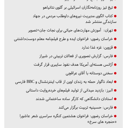
تیغ تیز روزنامه‌نگاران اسرائیلی بر گلوی نتانیاهو
کتاب الگوی مدیریت نیروهای داوطلب مردمی در جهاد
سازندگی منتشر شد
تهران:
آموزش مهارت‌های حیاتی برای نجات جان+تصویر
خراسان رضوی:
فراخوان ایده و طرح فیلم‌نامه معلم دوست‌داشتنی
قزوین:
غزه غذا ندارد
فارس:
گزارش تصویری از فعالان تربیتی در شیراز
آژانس هسته‌ای آمریکا هدف نفوذ سایبری قرار گرفت
سخنی دوستانه با آقای عراقچی
ابعاد ناگوار حمله به زندان اوین از قاب اینترنشنال و BBC فارسی
البرز:
بازدید میدانی از تولید فیلم‌های خرده‌روایت داستانی
استادان دانشگاهی که کارگر ساده ساختمانی شدند
فارس:
حسینیه تربیت برگزار می‌کند
خراسان رضوی:
فراخوان هشتمین کنگره سراسری شعر عاشورا
«حنجره های سرخ»