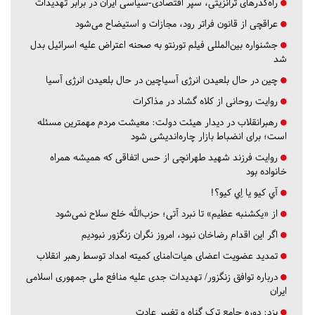
راه‌گذرهای ترانزیتی، سپر اقتصادی-سیاسی ایران در برابر تهدیدات
عراقچی از قانون فراتر رود، مجازات و استیضاح می‌شود
جشنواره بین‌المللی فیلم تورنتو به صحنه اعتراض علیه اسرائیل بدل
شد
چین در حال بلعیدن انرژی آسیاچین در حال بلعیدن انرژی آسیا
روایت روحانی از کلاه گشاد در مذاکرات
رهبرانقلاب در دیدار هیئت دولت: معیشت مردم مهمترین مسئله
است؛ برای انضباط بازار چاره‌اندیشی شود
روایت فرزند شهید طهرانچی از حس اتفاقی که همیشه همراه
خانواده بود
آي كيو يا اِي كيو؟!
از «یکشنبه عظیم» تا نبرد آتی؛ حزب‌الله خلع سلاح نمی‌شود
اگر این اقدام رضاخان نبود، امروز نگران زنگزور نبودیم
تمدید عضویت اعضای هیات‌امنای کمیته امداد توسط رهبر انقلاب
درباره توافق زنگزور/ تهدیدات جدی علیه منافع ملی جمهوری اسلامی
ایران
یزد:
دوره جامع ترک گناه و تغییر عادت