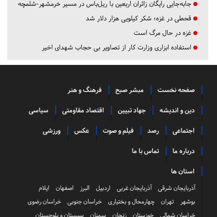
جابه‌جایی رایگان زائران اربعین با ریل‌باس در مسیر خرمشهر-شلمچه
قحطی در غزه؛ شکر کیلویی هزار دلار شد
غزه در حال مرگ است
استفاده ابزاری وزارت کار از تصاویر بی حجاب شهدای اخیر
صفحه نخست
مبشر صبح
فرهنگ و هنر
دین و اندیشه
جهاد تبیین
اقتصاد مقاومتی
سیاسی
اجتماعی
رصد
فیلم و صوت
عکس
ورزشی
درباره ما
تماس با ما
استان ها
آذربایجان شرقی
آذربایجان غربی
اردبیل
البرز
اصفهان
ایلام
بوشهر
تهران
چهارمحال و بختیاری
خراسان جنوبی
خراسان رضوی
خراسان شمالی
خوزستان
زنجان
سمنان
سیستان و بلوچستان