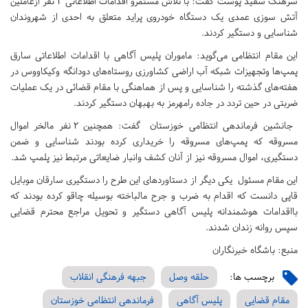
سرهنگ سفید پوست گفت: با تلاش مستمرو اقدامات اطلاعاتی ۲ نفر ازعاملین
آتش سوزی عمدی یک دستگاه خودروی پراید متعلق به احدی از شهروندان
شناسایی و دستگیر کردند.
این مقام انتظامی می‌گوید: ماموران پلیس آگاهی با اقدامات اطلاعاتی سارق
پمپ‌ها وتجهیزات شبکه آب اراضی کشاورزی روستاه‌های دودانگه وکیکاووس در
هفته‌های گذشته را شناسایی و پس از هماهنگی با مقام قضائی در یک عملیات
ضربتی در حین تردد در جاده رامهرمز به بهبهان دستگیر کردند.
جانشین فرماندهی انتظامی خوزستان گفت: همچنین ۲ نفر مالخر اموال
مسروقه که پمپ‌های مسروقه را خریداری کرده بودند شناسایی و ضمن
دستگیری، اموال مسروقه نیز از آنان کشف وانبار ضایعاتی مرتبط نیز پلمپ شد.
این مقام مسئول یکی دیگر از دستاوردهای این طرح را دستگیری سارقان موبایل
قاپی دانست که اقدام به ضرب و جرح مالباخته بوسیله چاقو کرده بودند که
بااقدامات هوشمندانه پلیس آگاهی دستگیر و تحویل مراجع محترم قضایی
سپس روانه زندان شدند.
منبع: باشگاه خبرنگاران
برچسب ها:
حلقه وصل
جبهه فرهنگی انقلاب
مقام قضایی
پلیس آگاهی
فرماندهی انتظامی خوزستان