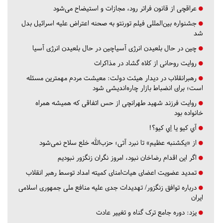
عراقچی از قانون فراتر رود، مجازات و استیضاح می‌شود
جشنواره بین‌المللی فیلم تورنتو به صحنه اعتراض علیه اسرائیل بدل
شد
چین در حال بلعیدن انرژی آسیاچین در حال بلعیدن انرژی آسیا
روایت روحانی از کلاه گشاد در مذاکرات
رهبرانقلاب در دیدار هیئت دولت: معیشت مردم مهمترین مسئله
است؛ برای انضباط بازار چاره‌اندیشی شود
روایت فرزند شهید طهرانچی از حس اتفاقی که همیشه همراه
خانواده بود
آي كيو يا اِي كيو؟!
از «یکشنبه عظیم» تا نبرد آتی؛ حزب‌الله خلع سلاح نمی‌شود
اگر این اقدام رضاخان نبود، امروز نگران زنگزور نبودیم
تمدید عضویت اعضای هیات‌امنای کمیته امداد توسط رهبر انقلاب
درباره توافق زنگزور/ تهدیدات جدی علیه منافع ملی جمهوری اسلامی
ایران
یزد:
دوره جامع ترک گناه و تغییر عادت