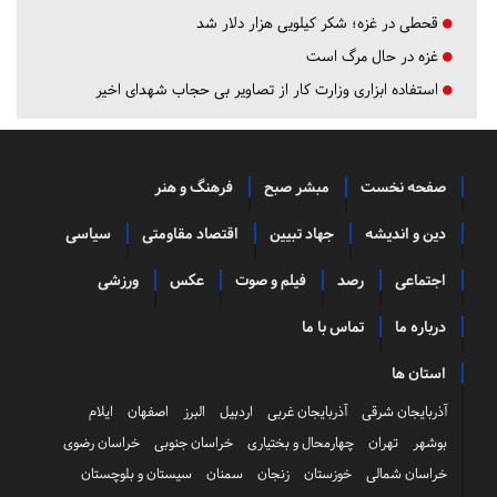
قحطی در غزه؛ شکر کیلویی هزار دلار شد
غزه در حال مرگ است
استفاده ابزاری وزارت کار از تصاویر بی حجاب شهدای اخیر
صفحه نخست
مبشر صبح
فرهنگ و هنر
دین و اندیشه
جهاد تبیین
اقتصاد مقاومتی
سیاسی
اجتماعی
رصد
فیلم و صوت
عکس
ورزشی
درباره ما
تماس با ما
استان ها
آذربایجان شرقی
آذربایجان غربی
اردبیل
البرز
اصفهان
ایلام
بوشهر
تهران
چهارمحال و بختیاری
خراسان جنوبی
خراسان رضوی
خراسان شمالی
خوزستان
زنجان
سمنان
سیستان و بلوچستان