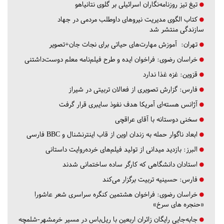
تیغ تیز روزنامه‌نگاران اسرائیلی بر گلوی نتانیاهو
کتاب الگوی مدیریت نیروهای داوطلب مردمی در جهاد
سازندگی منتشر شد
تهران:
آموزش مهارت‌های حیاتی برای نجات جان+تصویر
خراسان رضوی:
فراخوان ایده و طرح فیلم‌نامه معلم دوست‌داشتنی
قزوین:
غزه غذا ندارد
فارس:
گزارش تصویری از فعالان تربیتی در شیراز
آژانس هسته‌ای آمریکا هدف نفوذ سایبری قرار گرفت
سخنی دوستانه با آقای عراقچی
ابعاد ناگوار حمله به زندان اوین از قاب اینترنشنال و BBC فارسی
البرز:
بازدید میدانی از تولید فیلم‌های خرده‌روایت داستانی
استادان دانشگاهی که کارگر ساده ساختمانی شدند
فارس:
حسینیه تربیت برگزار می‌کند
خراسان رضوی:
فراخوان هشتمین کنگره سراسری شعر عاشورا
«حنجره های سرخ»
جابه‌جایی رایگان زائران اربعین با ریل‌باس در مسیر خرمشهر-شلمچه