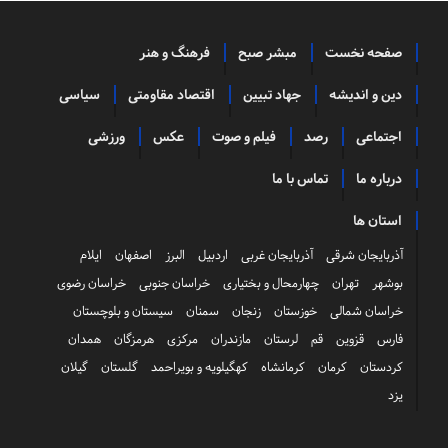
صفحه نخست
مبشر صبح
فرهنگ و هنر
دین و اندیشه
جهاد تبیین
اقتصاد مقاومتی
سیاسی
اجتماعی
رصد
فیلم و صوت
عکس
ورزشی
درباره ما
تماس با ما
استان ها
آذربایجان شرقی
آذربایجان غربی
اردبیل
البرز
اصفهان
ایلام
بوشهر
تهران
چهارمحال و بختیاری
خراسان جنوبی
خراسان رضوی
خراسان شمالی
خوزستان
زنجان
سمنان
سیستان و بلوچستان
فارس
قزوین
قم
لرستان
مازندران
مرکزی
هرمزگان
همدان
کردستان
کرمان
کرمانشاه
کهگیلویه و بویراحمد
گلستان
گیلان
یزد