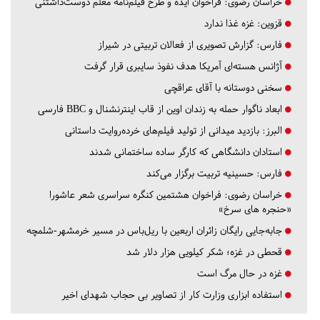
خراسان رضوی:
فراخوان ایده و طرح فیلم‌نامه معلم دوست‌داشتنی
قزوین:
غزه غذا ندارد
فارس:
گزارش تصویری از فعالان تربیتی در شیراز
آژانس هسته‌ای آمریکا هدف نفوذ سایبری قرار گرفت
سخنی دوستانه با آقای عراقچی
ابعاد ناگوار حمله به زندان اوین از قاب اینترنشنال و BBC فارسی
البرز:
بازدید میدانی از تولید فیلم‌های خرده‌روایت داستانی
استادان دانشگاهی که کارگر ساده ساختمانی شدند
فارس:
حسینیه تربیت برگزار می‌کند
خراسان رضوی:
فراخوان هشتمین کنگره سراسری شعر عاشورا
«حنجره های سرخ»
جابه‌جایی رایگان زائران اربعین با ریل‌باس در مسیر خرمشهر-شلمچه
قحطی در غزه؛ شکر کیلویی هزار دلار شد
غزه در حال مرگ است
استفاده ابزاری وزارت کار از تصاویر بی حجاب شهدای اخیر