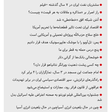
مشتریان نفت ایران در ۷ سال گذشته +فیلم
راز اصرار بر «مذاکره و ملاقات به هر قیمت» چیست؟
آنتن شبکه افق «خط‌خطی» شد
اقتصاد ایران تحت تاثیر قطعنامه‌ها یا تحریم‌ آمریکا
خلع سلاح حزب‌الله پروژه‌ای تحمیلی و آمریکایی است
یمن: تل‌آویو را با موشک هایپرسونیک هدف قرار دادیم
پنج درس‌ حمله به قطر برای ما
خوشحالی بانک‌ها از گرانی دلار
چه کسی پشت ذهنیت ویرانگر نتانیاهو قرار دارد؟
امام جماعت این مسجد در ۳ سال، نمازگزاران را ۴ برابر کرد
راه‌گذرهای ترانزیتی، سپر اقتصادی-سیاسی ایران در برابر تهدیدات
عراقچی از قانون فراتر رود، مجازات و استیضاح می‌شود
جشنواره بین‌المللی فیلم تورنتو به صحنه اعتراض علیه اسرائیل بدل
شد
چین در حال بلعیدن انرژی آسیاچین در حال بلعیدن انرژی آسیا