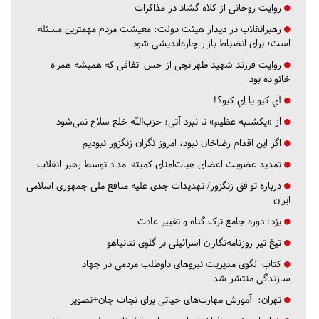
روایت روحانی از کلاه گشاد در مذاکرات
رهبرانقلاب در دیدار هیئت دولت: معیشت مردم مهمترین مسئله
است؛ برای انضباط بازار چاره‌اندیشی شود
روایت فرزند شهید طهرانچی از حس اتفاقی که همیشه همراه
خانواده بود
آي كيو يا اِي كيو؟!
از «یکشنبه عظیم» تا نبرد آتی؛ حزب‌الله خلع سلاح نمی‌شود
اگر این اقدام رضاخان نبود، امروز نگران زنگزور نبودیم
تمدید عضویت اعضای هیات‌امنای کمیته امداد توسط رهبر انقلاب
درباره توافق زنگزور/ تهدیدات جدی علیه منافع ملی جمهوری اسلامی
ایران
یزد:
دوره جامع ترک گناه و تغییر عادت
تیغ تیز روزنامه‌نگاران اسرائیلی بر گلوی نتانیاهو
کتاب الگوی مدیریت نیروهای داوطلب مردمی در جهاد
سازندگی منتشر شد
تهران:
آموزش مهارت‌های حیاتی برای نجات جان+تصویر