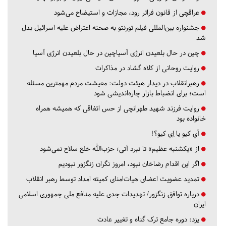
عراقچی از قانون فراتر رود، مجازات و استیضاح می‌شود
جشنواره بین‌المللی فیلم تورنتو به صحنه اعتراض علیه اسرائیل بدل
شد
چین در حال بلعیدن انرژی آسیاچین در حال بلعیدن انرژی آسیا
روایت روحانی از کلاه گشاد در مذاکرات
رهبرانقلاب در دیدار هیئت دولت: معیشت مردم مهمترین مسئله
است؛ برای انضباط بازار چاره‌اندیشی شود
روایت فرزند شهید طهرانچی از حس اتفاقی که همیشه همراه
خانواده بود
آي كيو يا اِي كيو؟!
از «یکشنبه عظیم» تا نبرد آتی؛ حزب‌الله خلع سلاح نمی‌شود
اگر این اقدام رضاخان نبود، امروز نگران زنگزور نبودیم
تمدید عضویت اعضای هیات‌امنای کمیته امداد توسط رهبر انقلاب
درباره توافق زنگزور/ تهدیدات جدی علیه منافع ملی جمهوری اسلامی
ایران
یزد:
دوره جامع ترک گناه و تغییر عادت