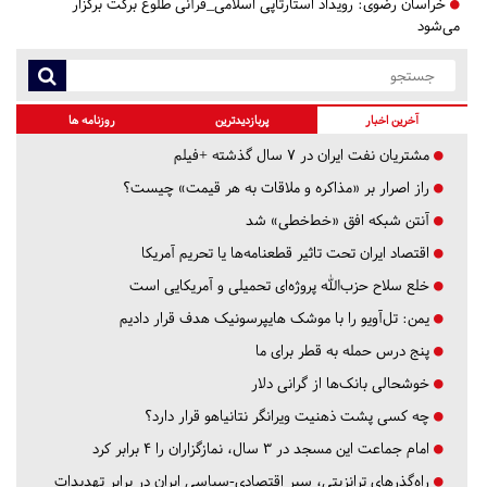
خراسان رضوی:
رویداد استارتاپی اسلامی_قرآنی طلوع برکت برگزار
می‌شود
آخرین اخبار
پربازدیدترین
روزنامه ها
مشتریان نفت ایران در ۷ سال گذشته +فیلم
راز اصرار بر «مذاکره و ملاقات به هر قیمت» چیست؟
آنتن شبکه افق «خط‌خطی» شد
اقتصاد ایران تحت تاثیر قطعنامه‌ها یا تحریم‌ آمریکا
خلع سلاح حزب‌الله پروژه‌ای تحمیلی و آمریکایی است
یمن: تل‌آویو را با موشک هایپرسونیک هدف قرار دادیم
پنج درس‌ حمله به قطر برای ما
خوشحالی بانک‌ها از گرانی دلار
چه کسی پشت ذهنیت ویرانگر نتانیاهو قرار دارد؟
امام جماعت این مسجد در ۳ سال، نمازگزاران را ۴ برابر کرد
راه‌گذرهای ترانزیتی، سپر اقتصادی-سیاسی ایران در برابر تهدیدات