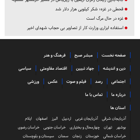
قحطی در غزه؛ شکر کیلویی هزار دلار شد
غزه در حال مرگ است
استفاده ابزاری وزارت کار از تصاویر بی حجاب شهدای اخیر
صفحه نخست
مبشر صبح
فرهنگ و هنر
دین و اندیشه
جهاد تبیین
اقتصاد مقاومتی
سیاسی
اجتماعی
رصد
فیلم و صوت
عکس
ورزشی
درباره ما
تماس با ما
استان ها
آذربایجان شرقی
آذربایجان غربی
اردبیل
البرز
اصفهان
ایلام
بوشهر
تهران
چهارمحال و بختیاری
خراسان جنوبی
خراسان رضوی
خراسان شمالی
خوزستان
زنجان
سمنان
سیستان و بلوچستان