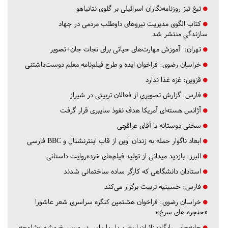
تیغ تیز روزنامه‌نگاران اسرائیلی بر گلوی نتانیاهو
کتاب الگوی مدیریت نیروهای داوطلب مردمی در جهاد
سازندگی منتشر شد
تهران:
آموزش مهارت‌های حیاتی برای نجات جان+تصویر
خراسان رضوی:
فراخوان ایده و طرح فیلم‌نامه معلم دوست‌داشتنی
قزوین:
غزه غذا ندارد
فارس:
گزارش تصویری از فعالان تربیتی در شیراز
آژانس هسته‌ای آمریکا هدف نفوذ سایبری قرار گرفت
سخنی دوستانه با آقای عراقچی
ابعاد ناگوار حمله به زندان اوین از قاب اینترنشنال و BBC فارسی
البرز:
بازدید میدانی از تولید فیلم‌های خرده‌روایت داستانی
استادان دانشگاهی که کارگر ساده ساختمانی شدند
فارس:
حسینیه تربیت برگزار می‌کند
خراسان رضوی:
فراخوان هشتمین کنگره سراسری شعر عاشورا
«حنجره های سرخ»
جابه‌جایی رایگان زائران اربعین با ریل‌باس در مسیر خرمشهر-شلمچه