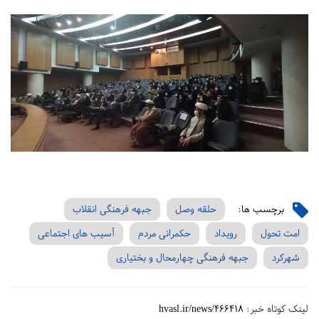
برچسب ها:
حلقه وصل
جبهه فرهنگی انقلاب
امت تحول
رویداد
حکمرانی مردم
آسیب های اجتماعی
شهرکرد
جبهه فرهنگی چهارمحال و بختیاری
لینک کوتاه خبر:
hvasl.ir/news/466418