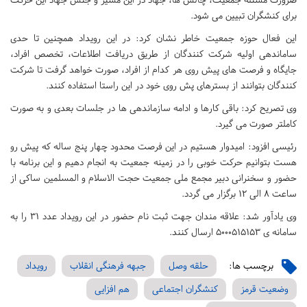
برای کنشگران تبیین می شود.
این فعال حوزه جمعیت خاطر نشان کرد: در این رویداد همچنین تا حدی
ساماندهی اولیه شرکت کنندگان از طریق دریافت اطلاعات، تخصص افراد،
جایگاه و فرصت های پیش روی هر کدام از افراد، صورت خواهد گرفت تا شرکت
کنندگان بتوانند از بسترهای پش روی خود در این راستا استفاده کنند.
وی تصریح کرد: باقی کارها و ادامه سازماندهی ها در جلسات بعدی و به صورت
کاملتر صورت می گیرد.
رئیسی افزود: امیدوار هستیم در این فرصت محدود چهار پنج ساله که پیش رو
هست بتوانیم حرکت خوبی را در زمینه جمعیت به انجام دهیم و این برنامه با
حضور و سخنرانی دبیر مجمع ملی جمعیت حجت الاسلام و المسلمین ساکی از
ساعت 8 الی 12 برگزار می گردد.
وی یادآور شد: علاقه مندان جهت ثبت نام حضور در این رویداد عدد 31 را به
سامانه ی 5000515153 ارسال کنند.
برچسب ها:
حلقه وصل
جبهه فرهنگی انقلاب
رویداد
وضعیت قرمز
کنشگران اجتماعی
هم افزایی