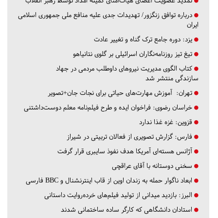
تمدید عضویت اعضای هیات‌امنای کمیته امداد توسط رهبر انقلاب
درباره توافق زنگزور/ تهدیدات جدی علیه منافع ملی جمهوری اسلامی
ایران
یزد:
دوره جامع ترک گناه و تغییر عادت
تیغ تیز روزنامه‌نگاران اسرائیلی بر گلوی نتانیاهو
کتاب الگوی مدیریت نیروهای داوطلب مردمی در جهاد
سازندگی منتشر شد
تهران:
آموزش مهارت‌های حیاتی برای نجات جان+تصویر
خراسان رضوی:
فراخوان ایده و طرح فیلم‌نامه معلم دوست‌داشتنی
قزوین:
غزه غذا ندارد
فارس:
گزارش تصویری از فعالان تربیتی در شیراز
آژانس هسته‌ای آمریکا هدف نفوذ سایبری قرار گرفت
سخنی دوستانه با آقای عراقچی
ابعاد ناگوار حمله به زندان اوین از قاب اینترنشنال و BBC فارسی
البرز:
بازدید میدانی از تولید فیلم‌های خرده‌روایت داستانی
استادان دانشگاهی که کارگر ساده ساختمانی شدند