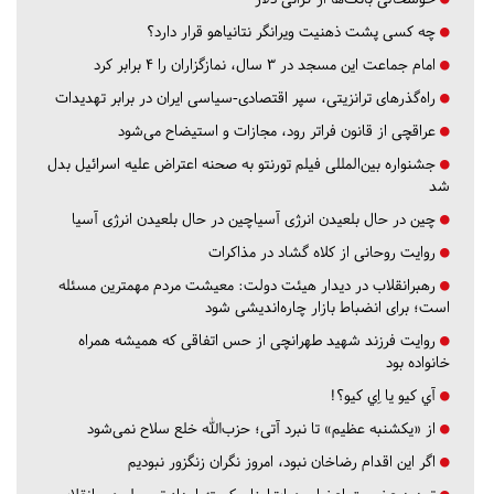
چه کسی پشت ذهنیت ویرانگر نتانیاهو قرار دارد؟
امام جماعت این مسجد در ۳ سال، نمازگزاران را ۴ برابر کرد
راه‌گذرهای ترانزیتی، سپر اقتصادی-سیاسی ایران در برابر تهدیدات
عراقچی از قانون فراتر رود، مجازات و استیضاح می‌شود
جشنواره بین‌المللی فیلم تورنتو به صحنه اعتراض علیه اسرائیل بدل
شد
چین در حال بلعیدن انرژی آسیاچین در حال بلعیدن انرژی آسیا
روایت روحانی از کلاه گشاد در مذاکرات
رهبرانقلاب در دیدار هیئت دولت: معیشت مردم مهمترین مسئله
است؛ برای انضباط بازار چاره‌اندیشی شود
روایت فرزند شهید طهرانچی از حس اتفاقی که همیشه همراه
خانواده بود
آي كيو يا اِي كيو؟!
از «یکشنبه عظیم» تا نبرد آتی؛ حزب‌الله خلع سلاح نمی‌شود
اگر این اقدام رضاخان نبود، امروز نگران زنگزور نبودیم