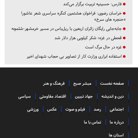
فارس:
حسینیه تربیت برگزار می‌کند
خراسان رضوی:
فراخوان هشتمین کنگره سراسری شعر عاشورا
«حنجره های سرخ»
جابه‌جایی رایگان زائران اربعین با ریل‌باس در مسیر خرمشهر-شلمچه
قحطی در غزه؛ شکر کیلویی هزار دلار شد
غزه در حال مرگ است
استفاده ابزاری وزارت کار از تصاویر بی حجاب شهدای اخیر
صفحه نخست
مبشر صبح
فرهنگ و هنر
دین و اندیشه
جهاد تبیین
اقتصاد مقاومتی
سیاسی
اجتماعی
رصد
فیلم و صوت
عکس
ورزشی
درباره ما
تماس با ما
استان ها