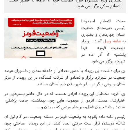
بختیاری ویژه کنشگران حوزه جمعیت فردا 14 آذرماه با حضور حجت
الاسلام ساکی برگزار می شود.
حجت الاسلام احمدرضا
رئیسی دبیرمجمع جمعیت
استان چهارمحال و بختیاری
به
حلقه وصل
گفت: رویداد
«وضعیت قرمز» فردا
یکشنبه 14 آذر ماه در
شهرکرد برگزار می شود.
وی بیان داشت: این رویداد با حضور تعدادی از دغدغه مندان و دلسوزان عرصه
جمعیت در شهرکرد برگزار و تعدادی از شرکت کنندگان در این رویداد از مرکز
استان و برخی دیگر در سایر شهرستان های استان هستند.
وی افزود: مخاطبان این رویداد افرادی هستند که در حال حاضر بسترهایی در
اختیارشان هست؛ افردی از مجموعه هایی چون بهداشت، جامعه پزشکی،
اساتید و دانشجویان فعال، نیروهای مردمی کف میدان و... .
رئیسی ادامه داد: باتوجه به وضعیت قرمز در مسئله جمعیت، در گام اول ان
شاالله دوستان قرار است حرکتی ایجاد کنند. در این رویداد مباحثی چون
ضرورت مسئله جمعیت، چالش ها، جهاد در این مسیر و جنس جهاد این حرکت