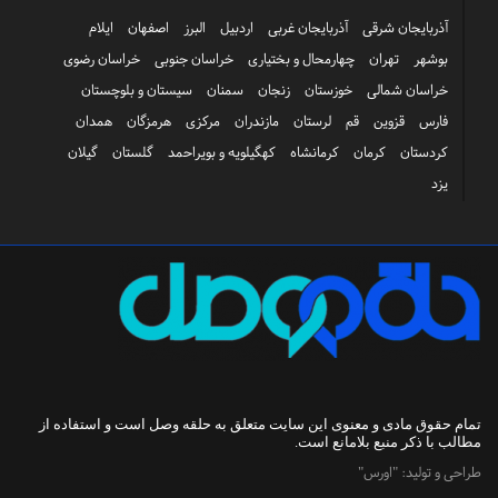
آذربایجان شرقی
آذربایجان غربی
اردبیل
البرز
اصفهان
ایلام
بوشهر
تهران
چهارمحال و بختیاری
خراسان جنوبی
خراسان رضوی
خراسان شمالی
خوزستان
زنجان
سمنان
سیستان و بلوچستان
فارس
قزوین
قم
لرستان
مازندران
مرکزی
هرمزگان
همدان
کردستان
کرمان
کرمانشاه
کهگیلویه و بویراحمد
گلستان
گیلان
یزد
تمام حقوق مادی و معنوی این سایت متعلق به
حلقه وصل
است و استفاده از
مطالب با ذکر منبع بلامانع است.
طراحی و تولید:
"اورس"