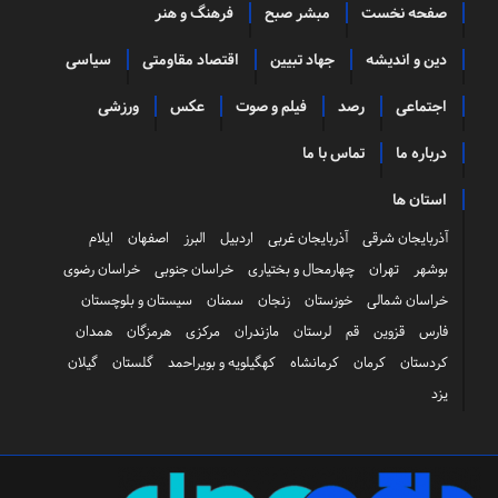
صفحه نخست
مبشر صبح
فرهنگ و هنر
دین و اندیشه
جهاد تبیین
اقتصاد مقاومتی
سیاسی
اجتماعی
رصد
فیلم و صوت
عکس
ورزشی
درباره ما
تماس با ما
استان ها
آذربایجان شرقی
آذربایجان غربی
اردبیل
البرز
اصفهان
ایلام
بوشهر
تهران
چهارمحال و بختیاری
خراسان جنوبی
خراسان رضوی
خراسان شمالی
خوزستان
زنجان
سمنان
سیستان و بلوچستان
فارس
قزوین
قم
لرستان
مازندران
مرکزی
هرمزگان
همدان
کردستان
کرمان
کرمانشاه
کهگیلویه و بویراحمد
گلستان
گیلان
یزد