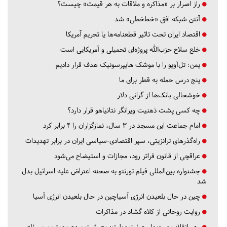
راز اصرار بر «مذاکره و ملاقات به هر قیمت» چیست؟
آنتن شبکه افق «خط‌خطی» شد
اقتصاد ایران تحت تاثیر قطعنامه‌ها یا تحریم‌ آمریکا
خلع سلاح حزب‌الله پروژه‌ای تحمیلی و آمریکایی است
یمن: تل‌آویو را با موشک هایپرسونیک هدف قرار دادیم
پنج درس‌ حمله به قطر برای ما
خوشحالی بانک‌ها از گرانی دلار
چه کسی پشت ذهنیت ویرانگر نتانیاهو قرار دارد؟
امام جماعت این مسجد در ۳ سال، نمازگزاران را ۴ برابر کرد
راه‌گذرهای ترانزیتی، سپر اقتصادی-سیاسی ایران در برابر تهدیدات
عراقچی از قانون فراتر رود، مجازات و استیضاح می‌شود
جشنواره بین‌المللی فیلم تورنتو به صحنه اعتراض علیه اسرائیل بدل
شد
چین در حال بلعیدن انرژی آسیاچین در حال بلعیدن انرژی آسیا
روایت روحانی از کلاه گشاد در مذاکرات
رهبرانقلاب در دیدار هیئت دولت: معیشت مردم مهمترین مسئله