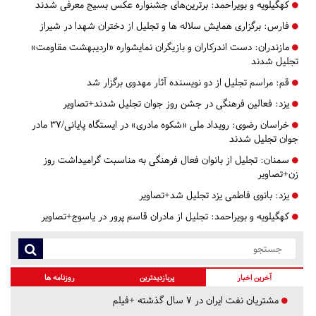
کهگیلویه و بویراحمد:
برترین‌های جشنواره عکس بسیج معرفی شدند
فارس:
برگزاری همایش سلاله ها و تجلیل از دختران شهدا در شیراز
مازندران:
دست اندرکاران و بازیگران نمایشواره «اردیبهشت مقاومت»
تجلیل شدند
قم:
مراسم تجلیل از دو نویسنده آثار مهدوی برگزار شد
یزد:
فعالین فرهنگی در جشن روز جوان تجلیل شدند+تصاویر
خراسان رضوی:
رویداد ملی «شکوه مادری» در ایستگاه پایانی/37 مادر
جوان تجلیل شدند
سمنان:
تجلیل از بانوان فعال فرهنگی به مناسبت گرامیداشت روز
زن+تصاویر
یزد:
بانوی فاطمی یزد تجلیل شد+تصاویر
کهگیلویه و بویراحمد:
تجلیل از مادران قاسم پرور در یاسوج+تصاویر
آخرین اخبار
پربازدیدترین
روزنامه ها
مشتریان نفت ایران در ۷ سال گذشته +فیلم