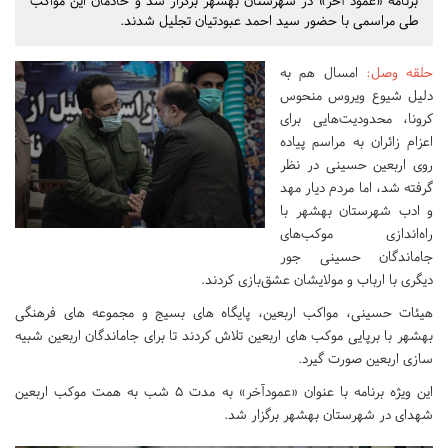
برنامه «عمود آخر» در شهرستان بهشهر برگزار شد و خادمان این مواکب
طی مراسمی با حضور سید احمد عبودتیان تجلیل شدند.
حلقه وصل
:
امسال هم به
دلیل شیوع ویروس منحوس
کرونا، محدودیت‌هایی برای
اعزام زائران به مراسم پیاده
روی اربعین حسینی در نظر
گرفته شد، اما مردم دیار مهد
و ادب شهرستان بهشهر با
راه‌اندازی موکب‌های
جاماندگان حسینی جور
دیگری با ارباب و مولایشان عشق‌بازی کردند.
هیئات حسینی، مواکب اربعین، پایگاه های بسیج و مجموعه های فرهنگی
بهشهر با برپایی موکب های اربعین تلاش کردند تا برای جاماندگان اربعین شبیه
سازی اربعین صورت گیرد.
این ویژه برنامه با عنوان «عمودآخر» به مدت 5 شب به همت موکب اربعین
شهدای در شهرستان بهشهر برگزار شد.