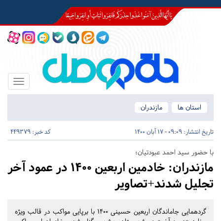
Toggle
igation
استان ها
مازندران
تاریخ انتشار:
09:09 - 17 آبان 1400
کد خبر: 449379
با حضور سید احمد عبودتیان؛
مازندران:
خادمین اربعین 1400 در عمود آخر
تجلیل شدند+تصاویر
گردهمایی جاماندگان اربعین حسینی 1400 با برپایی مواکب در قالب ویژه