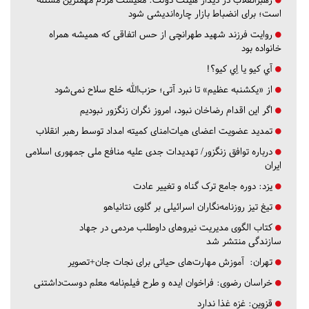
است؛ برای انضباط بازار چاره‌اندیشی شود
روایت فرزند شهید طهرانچی از حس اتفاقی که همیشه همراه
خانواده بود
آي كيو يا اِي كيو؟!
از «یکشنبه عظیم» تا نبرد آتی؛ حزب‌الله خلع سلاح نمی‌شود
اگر این اقدام رضاخان نبود، امروز نگران زنگزور نبودیم
تمدید عضویت اعضای هیات‌امنای کمیته امداد توسط رهبر انقلاب
درباره توافق زنگزور/ تهدیدات جدی علیه منافع ملی جمهوری اسلامی
ایران
یزد:
دوره جامع ترک گناه و تغییر عادت
تیغ تیز روزنامه‌نگاران اسرائیلی بر گلوی نتانیاهو
کتاب الگوی مدیریت نیروهای داوطلب مردمی در جهاد
سازندگی منتشر شد
تهران:
آموزش مهارت‌های حیاتی برای نجات جان+تصویر
خراسان رضوی:
فراخوان ایده و طرح فیلم‌نامه معلم دوست‌داشتنی
قزوین:
غزه غذا ندارد