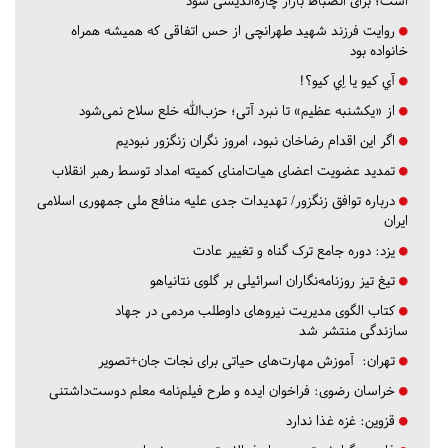
است؛ برای انضباط بازار چاره‌اندیشی شود
روایت فرزند شهید طهرانچی از حس اتفاقی که همیشه همراه
خانواده بود
آي كيو يا اِي كيو؟!
از «یکشنبه عظیم» تا نبرد آتی؛ حزب‌الله خلع سلاح نمی‌شود
اگر این اقدام رضاخان نبود، امروز نگران زنگزور نبودیم
تمدید عضویت اعضای هیات‌امنای کمیته امداد توسط رهبر انقلاب
درباره توافق زنگزور/ تهدیدات جدی علیه منافع ملی جمهوری اسلامی
ایران
یزد:
دوره جامع ترک گناه و تغییر عادت
تیغ تیز روزنامه‌نگاران اسرائیلی بر گلوی نتانیاهو
کتاب الگوی مدیریت نیروهای داوطلب مردمی در جهاد
سازندگی منتشر شد
تهران:
آموزش مهارت‌های حیاتی برای نجات جان+تصویر
خراسان رضوی:
فراخوان ایده و طرح فیلم‌نامه معلم دوست‌داشتنی
قزوین:
غزه غذا ندارد