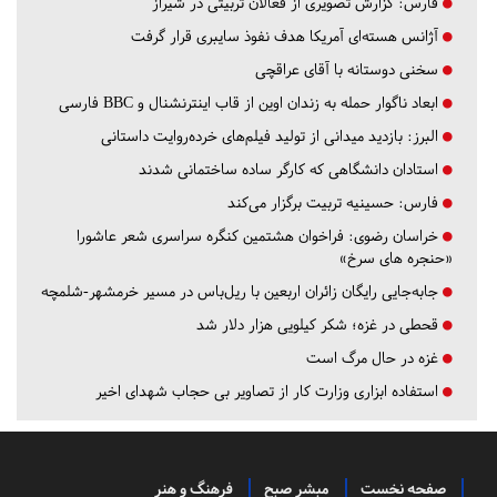
فارس:
گزارش تصویری از فعالان تربیتی در شیراز
آژانس هسته‌ای آمریکا هدف نفوذ سایبری قرار گرفت
سخنی دوستانه با آقای عراقچی
ابعاد ناگوار حمله به زندان اوین از قاب اینترنشنال و BBC فارسی
البرز:
بازدید میدانی از تولید فیلم‌های خرده‌روایت داستانی
استادان دانشگاهی که کارگر ساده ساختمانی شدند
فارس:
حسینیه تربیت برگزار می‌کند
خراسان رضوی:
فراخوان هشتمین کنگره سراسری شعر عاشورا
«حنجره های سرخ»
جابه‌جایی رایگان زائران اربعین با ریل‌باس در مسیر خرمشهر-شلمچه
قحطی در غزه؛ شکر کیلویی هزار دلار شد
غزه در حال مرگ است
استفاده ابزاری وزارت کار از تصاویر بی حجاب شهدای اخیر
صفحه نخست
مبشر صبح
فرهنگ و هنر