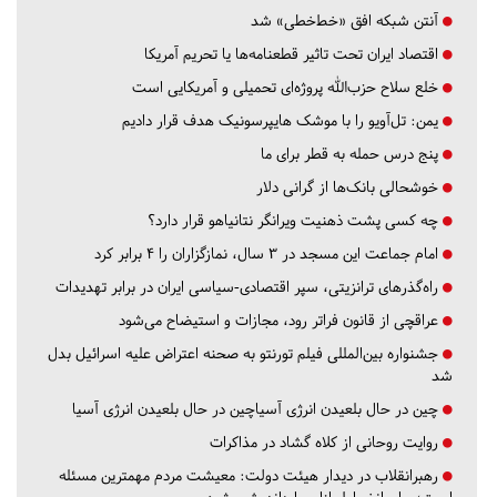
آنتن شبکه افق «خط‌خطی» شد
اقتصاد ایران تحت تاثیر قطعنامه‌ها یا تحریم‌ آمریکا
خلع سلاح حزب‌الله پروژه‌ای تحمیلی و آمریکایی است
یمن: تل‌آویو را با موشک هایپرسونیک هدف قرار دادیم
پنج درس‌ حمله به قطر برای ما
خوشحالی بانک‌ها از گرانی دلار
چه کسی پشت ذهنیت ویرانگر نتانیاهو قرار دارد؟
امام جماعت این مسجد در ۳ سال، نمازگزاران را ۴ برابر کرد
راه‌گذرهای ترانزیتی، سپر اقتصادی-سیاسی ایران در برابر تهدیدات
عراقچی از قانون فراتر رود، مجازات و استیضاح می‌شود
جشنواره بین‌المللی فیلم تورنتو به صحنه اعتراض علیه اسرائیل بدل
شد
چین در حال بلعیدن انرژی آسیاچین در حال بلعیدن انرژی آسیا
روایت روحانی از کلاه گشاد در مذاکرات
رهبرانقلاب در دیدار هیئت دولت: معیشت مردم مهمترین مسئله