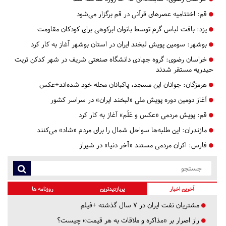
قم:
اختتامیه عصرهای قرآنی در قم برگزار می‌شود
یزد:
بافت لباس گرم توسط بانوان ابرکوهی برای کودکان مقاومت
بوشهر:
سومین پویش لبخند ایران در استان بوشهر آغاز به کار کرد
خراسان رضوی:
گروه جهادی دانشگاه صنعتی شریف در شهر کدکن تربت
حیدریه مستقر شدند
هرمزگان:
جوانان این مسجد، پاکبانان محله خود شده‌اند+عکس
آغاز دومین دوره پویش ملی «لبخند ایران» در سراسر کشور
قم:
پویش مردمی «عکس و عَلَم» آغاز به کار کرد
مازندران:
این طلبه‌ها سواحل شمال را برای مردم «شاد» می‌کنند
فارس:
اکران مردمی مستند «آخر دنیا» در شیراز
آخرین اخبار
پربازدیدترین
روزنامه ها
مشتریان نفت ایران در ۷ سال گذشته +فیلم
راز اصرار بر «مذاکره و ملاقات به هر قیمت» چیست؟