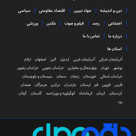
دین و اندیشه
جهاد تبیین
اقتصاد مقاومتی
سیاسی
اجتماعی
رصد
فیلم و صوت
عکس
ورزشی
درباره ما
تماس با ما
استان ها
آذربایجان شرقی
آذربایجان غربی
اردبیل
البرز
اصفهان
ایلام
بوشهر
تهران
چهارمحال و بختیاری
خراسان جنوبی
خراسان رضوی
خراسان شمالی
خوزستان
زنجان
سمنان
سیستان و بلوچستان
فارس
قزوین
قم
لرستان
مازندران
مرکزی
هرمزگان
همدان
کردستان
کرمان
کرمانشاه
کهگیلویه و بویراحمد
گلستان
گیلان
یزد