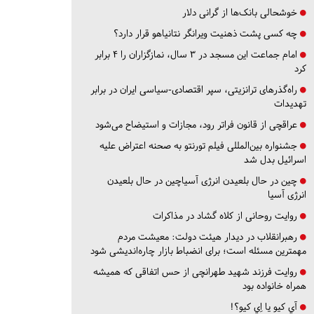
خوشحالی بانک‌ها از گرانی دلار
چه کسی پشت ذهنیت ویرانگر نتانیاهو قرار دارد؟
امام جماعت این مسجد در ۳ سال، نمازگزاران را ۴ برابر
کرد
راه‌گذرهای ترانزیتی، سپر اقتصادی-سیاسی ایران در برابر
تهدیدات
عراقچی از قانون فراتر رود، مجازات و استیضاح می‌شود
جشنواره بین‌المللی فیلم تورنتو به صحنه اعتراض علیه
اسرائیل بدل شد
چین در حال بلعیدن انرژی آسیاچین در حال بلعیدن
انرژی آسیا
روایت روحانی از کلاه گشاد در مذاکرات
رهبرانقلاب در دیدار هیئت دولت: معیشت مردم
مهمترین مسئله است؛ برای انضباط بازار چاره‌اندیشی شود
روایت فرزند شهید طهرانچی از حس اتفاقی که همیشه
همراه خانواده بود
آي كيو يا اِي كيو؟!