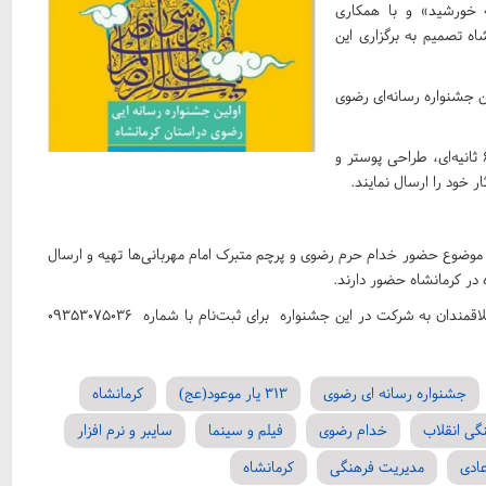
 خورشید» و با همکاری
انشاه تصمیم به برگزاری این
 جشنواره رسانه‌ای رضوی
شریفی ادامه داد: این جشنواره در سه بخش عکس، فیلم‌های ۶۰ ثانیه‌ای، طراحی پوستر و
ر خود را ارسال نمایند.
ا موضوع حضور خدام حرم رضوی و پرچم متبرک امام مهربانی‌ها تهیه و ارسال
 در کرمانشاه حضور دارند.
عضو مجموعه ی 313 یار موعود(عج) کرمانشاه خاطر نشان کرد:علاقمندان به شرکت در این جشنواره برای ثبت‌نام با شماره ۰۹۳۵۳۰۷۵۰۳۶
جشنواره رسانه ای رضوی
313 یار موعود(عج)
کرمانشاه
گی انقلاب
خدام رضوی
فیلم و سینما
سایبر و نرم افزار
ادی
مدیریت فرهنگی
کرمانشاه