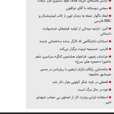
آژانس هسته‌ای آمریکا هدف نفوذ سایبری قرار گرفت
سخنی دوستانه با آقای عراقچی
ابعاد ناگوار حمله به زندان اوین از قاب اینترنشنال و
BBC فارسی
البرز:
بازدید میدانی از تولید فیلم‌های خرده‌روایت
داستانی
استادان دانشگاهی که کارگر ساده ساختمانی شدند
فارس:
حسینیه تربیت برگزار می‌کند
خراسان رضوی:
فراخوان هشتمین کنگره سراسری شعر
عاشورا «حنجره های سرخ»
جابه‌جایی رایگان زائران اربعین با ریل‌باس در مسیر
خرمشهر-شلمچه
قحطی در غزه؛ شکر کیلویی هزار دلار شد
غزه در حال مرگ است
استفاده ابزاری وزارت کار از تصاویر بی حجاب شهدای
اخیر