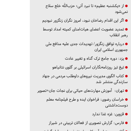
از «یکشنبه عظیم» تا نبرد آتی؛ حزب‌الله خلع سلاح
نمی‌شود
اگر این اقدام رضاخان نبود، امروز نگران زنگزور نبودیم
تمدید عضویت اعضای هیات‌امنای کمیته امداد توسط
رهبر انقلاب
درباره توافق زنگزور/ تهدیدات جدی علیه منافع ملی
جمهوری اسلامی ایران
یزد:
دوره جامع ترک گناه و تغییر عادت
تیغ تیز روزنامه‌نگاران اسرائیلی بر گلوی نتانیاهو
کتاب الگوی مدیریت نیروهای داوطلب مردمی در جهاد
سازندگی منتشر شد
تهران:
آموزش مهارت‌های حیاتی برای نجات جان+تصویر
خراسان رضوی:
فراخوان ایده و طرح فیلم‌نامه معلم
دوست‌داشتنی
قزوین:
غزه غذا ندارد
فارس:
گزارش تصویری از فعالان تربیتی در شیراز