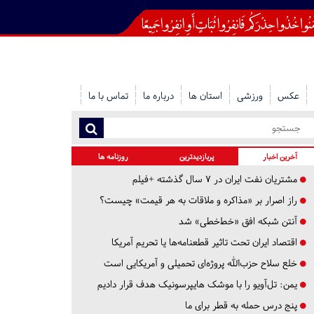
عکس
ورزشی
استان ها
درباره ما
تماس با ما
آخرین اخبار
پربازدیدترین
روزنامه ها
مشتریان نفت ایران در ۷ سال گذشته +فیلم
راز اصرار بر «مذاکره و ملاقات به هر قیمت» چیست؟
آنتن شبکه افق «خط‌خطی» شد
اقتصاد ایران تحت تاثیر قطعنامه‌ها یا تحریم‌ آمریکا
خلع سلاح حزب‌الله پروژه‌ای تحمیلی و آمریکایی است
یمن: تل‌آویو را با موشک هایپرسونیک هدف قرار دادیم
پنج درس‌ حمله به قطر برای ما