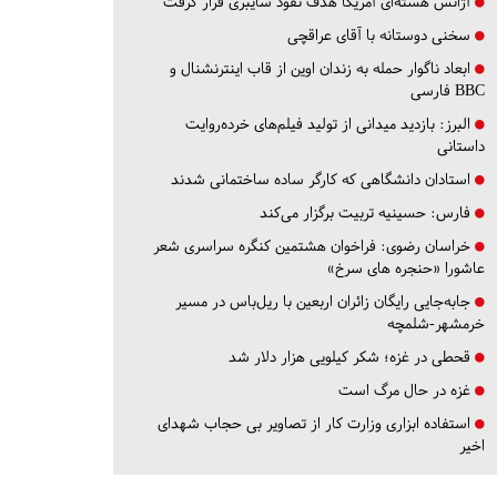
آژانس هسته‌ای آمریکا هدف نفوذ سایبری قرار گرفت
سخنی دوستانه با آقای عراقچی
ابعاد ناگوار حمله به زندان اوین از قاب اینترنشنال و
BBC فارسی
البرز:
بازدید میدانی از تولید فیلم‌های خرده‌روایت
داستانی
استادان دانشگاهی که کارگر ساده ساختمانی شدند
فارس:
حسینیه تربیت برگزار می‌کند
خراسان رضوی:
فراخوان هشتمین کنگره سراسری شعر
عاشورا «حنجره های سرخ»
جابه‌جایی رایگان زائران اربعین با ریل‌باس در مسیر
خرمشهر-شلمچه
قحطی در غزه؛ شکر کیلویی هزار دلار شد
غزه در حال مرگ است
استفاده ابزاری وزارت کار از تصاویر بی حجاب شهدای
اخیر