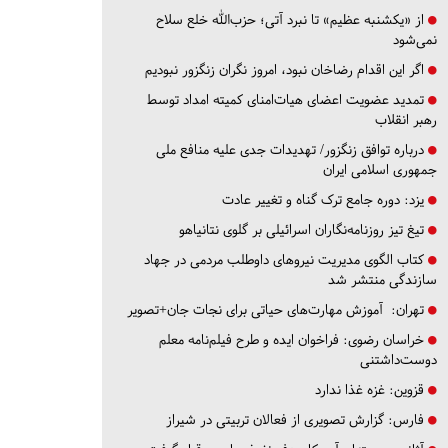
از «یکشنبه عظیم» تا نبرد آتی؛ حزب‌الله خلع سلاح
نمی‌شود
اگر این اقدام رضاخان نبود، امروز نگران زنگزور نبودیم
تمدید عضویت اعضای هیات‌امنای کمیته امداد توسط
رهبر انقلاب
درباره توافق زنگزور/ تهدیدات جدی علیه منافع ملی
جمهوری اسلامی ایران
یزد:
دوره جامع ترک گناه و تغییر عادت
تیغ تیز روزنامه‌نگاران اسرائیلی بر گلوی نتانیاهو
کتاب الگوی مدیریت نیروهای داوطلب مردمی در جهاد
سازندگی منتشر شد
تهران:
آموزش مهارت‌های حیاتی برای نجات جان+تصویر
خراسان رضوی:
فراخوان ایده و طرح فیلم‌نامه معلم
دوست‌داشتنی
قزوین:
غزه غذا ندارد
فارس:
گزارش تصویری از فعالان تربیتی در شیراز