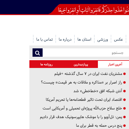
عکس
ورزشی
استان ها
درباره ما
تماس با ما
آخرین اخبار
پربازدیدترین
روزنامه ها
مشتریان نفت ایران در ۷ سال گذشته +فیلم
راز اصرار بر «مذاکره و ملاقات به هر قیمت» چیست؟
آنتن شبکه افق «خط‌خطی» شد
اقتصاد ایران تحت تاثیر قطعنامه‌ها یا تحریم‌ آمریکا
خلع سلاح حزب‌الله پروژه‌ای تحمیلی و آمریکایی است
یمن: تل‌آویو را با موشک هایپرسونیک هدف قرار دادیم
پنج درس‌ حمله به قطر برای ما