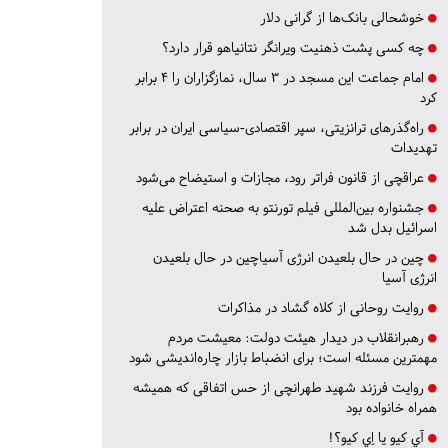
خوشحالی بانک‌ها از گرانی دلار
چه کسی پشت ذهنیت ویرانگر نتانیاهو قرار دارد؟
امام جماعت این مسجد در ۳ سال، نمازگزاران را ۴ برابر
کرد
راه‌گذرهای ترانزیتی، سپر اقتصادی-سیاسی ایران در برابر
تهدیدات
عراقچی از قانون فراتر رود، مجازات و استیضاح می‌شود
جشنواره بین‌المللی فیلم تورنتو به صحنه اعتراض علیه
اسرائیل بدل شد
چین در حال بلعیدن انرژی آسیاچین در حال بلعیدن
انرژی آسیا
روایت روحانی از کلاه گشاد در مذاکرات
رهبرانقلاب در دیدار هیئت دولت: معیشت مردم
مهمترین مسئله است؛ برای انضباط بازار چاره‌اندیشی شود
روایت فرزند شهید طهرانچی از حس اتفاقی که همیشه
همراه خانواده بود
آي كيو يا اِي كيو؟!