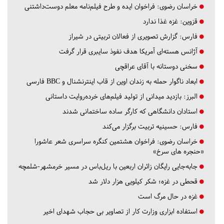
خراسان رضوی:
فراخوان ایده و طرح فیلم‌نامه معلم دوست‌داشتنی
قزوین:
غزه غذا ندارد
فارس:
گزارش تصویری از فعالان تربیتی در شیراز
آژانس هسته‌ای آمریکا هدف نفوذ سایبری قرار گرفت
سخنی دوستانه با آقای عراقچی
ابعاد ناگوار حمله به زندان اوین از قاب اینترنشنال و BBC فارسی
البرز:
بازدید میدانی از تولید فیلم‌های خرده‌روایت داستانی
استادان دانشگاهی که کارگر ساده ساختمانی شدند
فارس:
حسینیه تربیت برگزار می‌کند
خراسان رضوی:
فراخوان هشتمین کنگره سراسری شعر عاشورا
«حنجره های سرخ»
جابه‌جایی رایگان زائران اربعین با ریل‌باس در مسیر خرمشهر-شلمچه
قحطی در غزه؛ شکر کیلویی هزار دلار شد
غزه در حال مرگ است
استفاده ابزاری وزارت کار از تصاویر بی حجاب شهدای اخیر