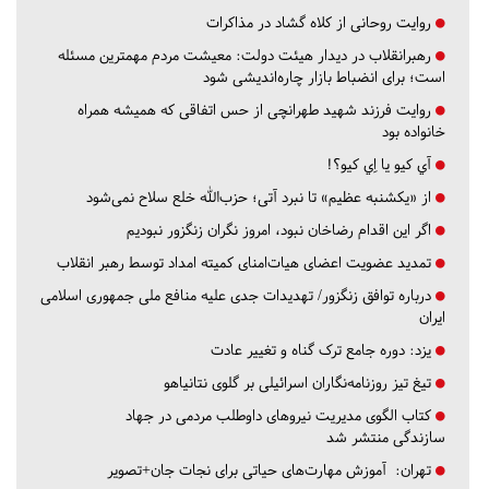
روایت روحانی از کلاه گشاد در مذاکرات
رهبرانقلاب در دیدار هیئت دولت: معیشت مردم مهمترین مسئله
است؛ برای انضباط بازار چاره‌اندیشی شود
روایت فرزند شهید طهرانچی از حس اتفاقی که همیشه همراه
خانواده بود
آي كيو يا اِي كيو؟!
از «یکشنبه عظیم» تا نبرد آتی؛ حزب‌الله خلع سلاح نمی‌شود
اگر این اقدام رضاخان نبود، امروز نگران زنگزور نبودیم
تمدید عضویت اعضای هیات‌امنای کمیته امداد توسط رهبر انقلاب
درباره توافق زنگزور/ تهدیدات جدی علیه منافع ملی جمهوری اسلامی
ایران
یزد:
دوره جامع ترک گناه و تغییر عادت
تیغ تیز روزنامه‌نگاران اسرائیلی بر گلوی نتانیاهو
کتاب الگوی مدیریت نیروهای داوطلب مردمی در جهاد
سازندگی منتشر شد
تهران:
آموزش مهارت‌های حیاتی برای نجات جان+تصویر