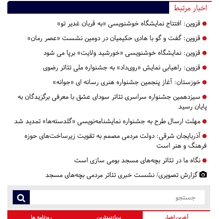
اخبار مرتبط
قزوین:
افتتاح نمایشگاه خوشنویسی «به قربان غدیر تو»
قزوین:
گفت و گو با هادی حکیمیان در دومین نشست «عصر رمان»
قزوین:
نمایشگاه خوشنویسی «خورشید ولایت» برپا می شود
قزوین:
راهیابی نمایش «روی‌داد» به جشنواره ملی تئاتر رضوی
خوزستان:
آغاز پنجمین جشنواره هنری رسانه ای «جوانه»
سیزدهمین جشنواره سراسری تئاتر سودای عشق با معرفی برگزیدگان به
پایان رسید
مهلت ارسال طرح به جشنواره نمایشنامه‌نویسی «گلدسته‌ها» تمدید شد
آذربایجان شرقی:
دولت مردمی مصمم به تقویت زیرساخت‌های حوزه
فرهنگ و هنر است
نگاه ما در تئاتر بچه‌های مسجد بومی سازی است
گزارش تصویری/ نشست خبری تئاتر مردمی بچه‌های مسجد
آخرین اخبار
پربازدیدترین
روزنامه ها