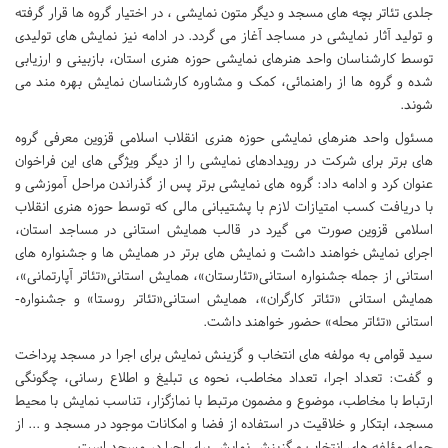
جلدی تئاتر بچه­ های مسجد و دیگر متون نمایشی ، در اختیار گروه­ ها قرار گرفته
و تولید آثار نمایشی در مساجد آغاز می گردد. در ادامه نیز نمایش­ های تولیدی
توسط کارشناسان واحد هنرهای نمایشی حوزه هنری استان، بازبینی و ارزیابی
شده و گروه­ ها از راهنمائی، کمک و مشاوره کارشناسان نمایش بهره­ مند می
شوند.
مسئول واحد هنرهای نمایشی حوزه هنری انقلاب اسلامی قزوین معرفی گروه
های برتر برای شرکت در رویدادهای نمایشی را از دیگر ویژگی­ های این فراخوان
عنوان کرد و ادامه داد: گروه­ های نمایشی برتر پس از گذراندن مراحل آموزشی و
با دریافت کسب امتیازات لازم با پشتیبانی مالی که توسط حوزه هنری انقلاب
اسلامی قزوین صورت می گیرد در قالب همایش استانی در مساجد استان،
اجرای نمایش خواهند داشت و نمایش­ های برتر در همایش ها و جشنواره های
استانی از جمله جشنواره استانی«تئارستان»، همایش استانی«تئاتر آپارتمانی»،
همایش استانی «تئاتر کارگران»، همایش استانی«تئاتر روستا» و جشنواره­
استانی «تئاتر محله» حضور خواهند داشت.
سید قوامی به مولفه ­های انتخاب و گزینش نمایش برای اجرا در مسجد پرداخت
و گفت: تعداد اجرا، تعداد مخاطب، نحوه ی تبلیغ و اطلاع رسانی، چگونگی
ارتباط با مخاطب، موضوع و مضمون مرتبط با نمازگزار، تناسب نمایش با محیط
مسجد، ابتکار و خلاقیت در استفاده از فضا و امکانات موجود در مسجد و ... از
جمله مؤلفه های انتخاب و گزینش نمایش برای اجرا در مسجد است.