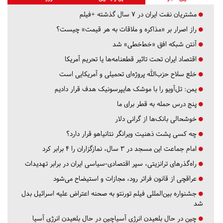
مشتریان نفت ایران در ۷ سال گذشته +فیلم
راز اصرار بر «مذاکره و ملاقات به هر قیمت» چیست؟
آنتن شبکه افق «خط‌خطی» شد
اقتصاد ایران تحت تاثیر قطعنامه‌ها یا تحریم‌ آمریکا
خلع سلاح حزب‌الله پروژه‌ای تحمیلی و آمریکایی است
یمن: تل‌آویو را با موشک هایپرسونیک هدف قرار دادیم
پنج درس‌ حمله به قطر برای ما
خوشحالی بانک‌ها از گرانی دلار
چه کسی پشت ذهنیت ویرانگر نتانیاهو قرار دارد؟
امام جماعت این مسجد در ۳ سال، نمازگزاران را ۴ برابر کرد
راه‌گذرهای ترانزیتی، سپر اقتصادی-سیاسی ایران در برابر تهدیدات
عراقچی از قانون فراتر رود، مجازات و استیضاح می‌شود
جشنواره بین‌المللی فیلم تورنتو به صحنه اعتراض علیه اسرائیل بدل
شد
چین در حال بلعیدن انرژی آسیاچین در حال بلعیدن انرژی آسیا