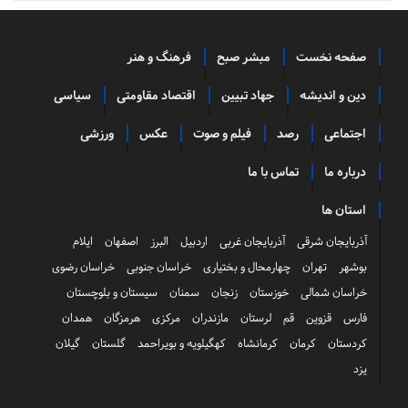
صفحه نخست
مبشر صبح
فرهنگ و هنر
دین و اندیشه
جهاد تبیین
اقتصاد مقاومتی
سیاسی
اجتماعی
رصد
فیلم و صوت
عکس
ورزشی
درباره ما
تماس با ما
استان ها
آذربایجان شرقی
آذربایجان غربی
اردبیل
البرز
اصفهان
ایلام
بوشهر
تهران
چهارمحال و بختیاری
خراسان جنوبی
خراسان رضوی
خراسان شمالی
خوزستان
زنجان
سمنان
سیستان و بلوچستان
فارس
قزوین
قم
لرستان
مازندران
مرکزی
هرمزگان
همدان
کردستان
کرمان
کرمانشاه
کهگیلویه و بویراحمد
گلستان
گیلان
یزد