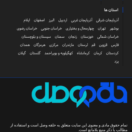
استان ها
آذربایجان شرقی
آذربایجان غربی
اردبیل
البرز
اصفهان
ایلام
بوشهر
تهران
چهارمحال و بختیاری
خراسان جنوبی
خراسان رضوی
خراسان شمالی
خوزستان
زنجان
سمنان
سیستان و بلوچستان
فارس
قزوین
قم
لرستان
مازندران
مرکزی
هرمزگان
همدان
کردستان
کرمان
کرمانشاه
کهگیلویه و بویراحمد
گلستان
گیلان
یزد
تمام حقوق مادی و معنوی این سایت متعلق به
حلقه وصل
است و استفاده از
مطالب با ذکر منبع بلامانع است.