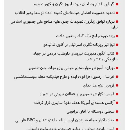
اگر این اقدام رضاخان نبود، امروز نگران زنگزور نبودیم
تمدید عضویت اعضای هیات‌امنای کمیته امداد توسط رهبر انقلاب
درباره توافق زنگزور/ تهدیدات جدی علیه منافع ملی جمهوری اسلامی
ایران
یزد:
دوره جامع ترک گناه و تغییر عادت
تیغ تیز روزنامه‌نگاران اسرائیلی بر گلوی نتانیاهو
کتاب الگوی مدیریت نیروهای داوطلب مردمی در جهاد
سازندگی منتشر شد
تهران:
آموزش مهارت‌های حیاتی برای نجات جان+تصویر
خراسان رضوی:
فراخوان ایده و طرح فیلم‌نامه معلم دوست‌داشتنی
قزوین:
غزه غذا ندارد
فارس:
گزارش تصویری از فعالان تربیتی در شیراز
آژانس هسته‌ای آمریکا هدف نفوذ سایبری قرار گرفت
سخنی دوستانه با آقای عراقچی
ابعاد ناگوار حمله به زندان اوین از قاب اینترنشنال و BBC فارسی
البرز:
بازدید میدانی از تولید فیلم‌های خرده‌روایت داستانی