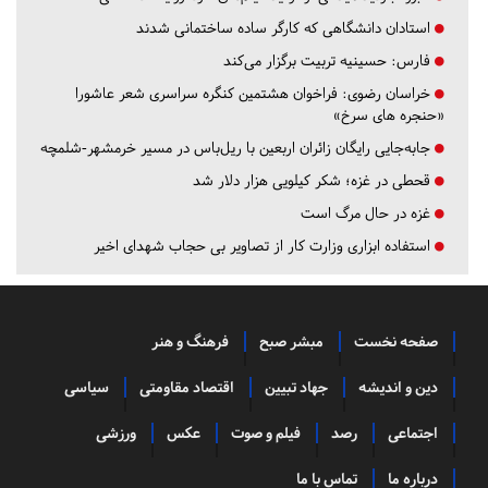
استادان دانشگاهی که کارگر ساده ساختمانی شدند
فارس:
حسینیه تربیت برگزار می‌کند
خراسان رضوی:
فراخوان هشتمین کنگره سراسری شعر عاشورا
«حنجره های سرخ»
جابه‌جایی رایگان زائران اربعین با ریل‌باس در مسیر خرمشهر-شلمچه
قحطی در غزه؛ شکر کیلویی هزار دلار شد
غزه در حال مرگ است
استفاده ابزاری وزارت کار از تصاویر بی حجاب شهدای اخیر
صفحه نخست
مبشر صبح
فرهنگ و هنر
دین و اندیشه
جهاد تبیین
اقتصاد مقاومتی
سیاسی
اجتماعی
رصد
فیلم و صوت
عکس
ورزشی
درباره ما
تماس با ما