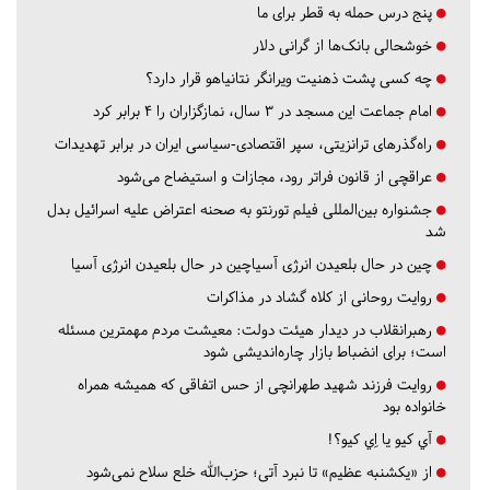
پنج درس‌ حمله به قطر برای ما
خوشحالی بانک‌ها از گرانی دلار
چه کسی پشت ذهنیت ویرانگر نتانیاهو قرار دارد؟
امام جماعت این مسجد در ۳ سال، نمازگزاران را ۴ برابر کرد
راه‌گذرهای ترانزیتی، سپر اقتصادی-سیاسی ایران در برابر تهدیدات
عراقچی از قانون فراتر رود، مجازات و استیضاح می‌شود
جشنواره بین‌المللی فیلم تورنتو به صحنه اعتراض علیه اسرائیل بدل
شد
چین در حال بلعیدن انرژی آسیاچین در حال بلعیدن انرژی آسیا
روایت روحانی از کلاه گشاد در مذاکرات
رهبرانقلاب در دیدار هیئت دولت: معیشت مردم مهمترین مسئله
است؛ برای انضباط بازار چاره‌اندیشی شود
روایت فرزند شهید طهرانچی از حس اتفاقی که همیشه همراه
خانواده بود
آي كيو يا اِي كيو؟!
از «یکشنبه عظیم» تا نبرد آتی؛ حزب‌الله خلع سلاح نمی‌شود