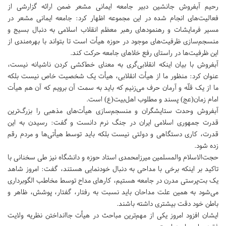
رحیم آبفروش جانشین دبیر جامعه ایمانی مشعر ضمن ارائه گزارشی از
فعالیت‌های انجام شده در این مجموعه اظهار کرد: جامعه ایمانی مشعر در
مسیر فرمایشات و رهنمودهای رهبر معظم انقلاب اسلامی به دنبال بسیج و
منسجم‌سازی ظرفیت‌های موجود در حوزه هیأت است تا بتواند با بهره‌مندی از
این ظرفیت‌ها در راستای رفع خلاهای جامعه حرکت کند.
آبفروش با بیان اینکه انقلابی‌گری به معنای خط‌کشی کردن ناشیانه نیست،
عنوان کرد: منظور ما از هیأت انقلابی، هیأت یک شخصیت خاص نیست بلکه
ما از یک قلّه و آرمان حرف می‌زنیم که باید به سمت آن برویم که آن هم هیأت
امام زمان(عج) پسند و مطلوب اهل‌بیت(ع) است.
آبفروش وحدت ستایشگران و منسجم‌سازی هیأت‌های مذهبی را بزرگ‌ترین
قدرت جمهوری اسلامی ایران در جنگ نرم دانست و گفت: رسیدن به این
قدرت، کاری دستگاهی و دولتی نیست بلکه باید توسط هیأتی‌ها و مردم رقم
زده شود.
حجت‌الاسلام والمسلمین میرزامحمدی استاد حوزه و دانشگاه نیز طی سخنانی با
تاکید بر اینکه برخی با مداحی به دنبال خودنمایی هستند، گفت: امروز شاهد
یک بت‌پرستی مدرن در جامعه هستیم، کارهای مداح توسط مخاطب الگوبرداری
می‌شود به همین علت مداحان باید نسبت به رفتار، گفتار، پوشش، ظاهر و
باطن خود دقت بیشتری داشته باشند.
ایشان افزود امروز یکی از مهم‌ترین مباحث در هیأت جاانداختن نظریه ولایت