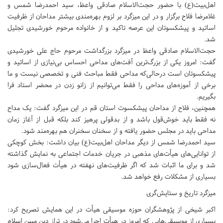
اهل‌بیت(ع) با حضور حجت‌الاسلام صادقی واعظ، سید احمدرضا شمس و
غلامرضا فلاح برگزار و در این میزگرد بر لزوم بهره‌مندی بیشتر مداحان از ظرفیت
اساتید و پیشکسوتان این عرصه تاکید و از خانواده مرحوم خورشیدی تجلیل
شد.
حجت‌الاسلام صادقی واعظ در میزگرد بزرگداشت مرحوم حاج علی خورشیدی
گفت: امروز یکی از بزرگ‌ترین آفت‌های مداحی احساس بی‌نیازی از اساتید و
پیشکسوتان است درحالی‌که مداحی فقط مباحث فنی و تخصصی نیست و ما
برخی از آموزه‌های مداحی را فقط می‌توانیم از زانو زدن در محضر استاد فرا
بگیریم.
همچنین، فلاح از مداحان پیشکسوت استان قم در این میزگرد گفت: یک مداح
نه فقط باید خوش‌قول باشد و از بدقولی پرهیز کند بلکه قبل از آغاز زمان
مداحی باید در مجلس حضور یافته و از سخنان سخنران هم بهره‌مند شود.
سید احمدرضا شمس از دیگر مداحان اهل‌بیت(ع) بیان داشت: بخش کوچکی
از توانایی‌های هیأت‌های مذهبی در جریان خدمات اجتماعی به نمایش گذاشته
شد و برای ما اثبات شد که اگر ظرفیت‌های نهفته در هیأت فعال‌سازی شود
بسیاری از مشکلات رفع خواهد شد.
میزگرد تاریخ و ستایش‌گری
اکبر شیخی از پژوهشگران حوزه موسیقی هیأت در این همایش تصریح کرد:
بسیاری از موسیقی‌هایی که امروز در هیأت اجرا می‌شود در تراز دین مبین اسلام