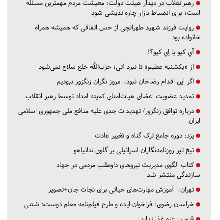
رهبرانقلاب در دیدار هیئت دولت: معیشت مردم مهمترین مسئله
است؛ برای انضباط بازار چاره‌اندیشی شود
روایت فرزند شهید طهرانچی از حس اتفاقی که همیشه همراه
خانواده بود
آي كيو يا اِي كيو؟!
از «یکشنبه عظیم» تا نبرد آتی؛ حزب‌الله خلع سلاح نمی‌شود
اگر این اقدام رضاخان نبود، امروز نگران زنگزور نبودیم
تمدید عضویت اعضای هیات‌امنای کمیته امداد توسط رهبر انقلاب
درباره توافق زنگزور/ تهدیدات جدی علیه منافع ملی جمهوری اسلامی
ایران
یزد:
دوره جامع ترک گناه و تغییر عادت
تیغ تیز روزنامه‌نگاران اسرائیلی بر گلوی نتانیاهو
کتاب الگوی مدیریت نیروهای داوطلب مردمی در جهاد
سازندگی منتشر شد
تهران:
آموزش مهارت‌های حیاتی برای نجات جان+تصویر
خراسان رضوی:
فراخوان ایده و طرح فیلم‌نامه معلم دوست‌داشتنی
قزوین:
غزه غذا ندارد