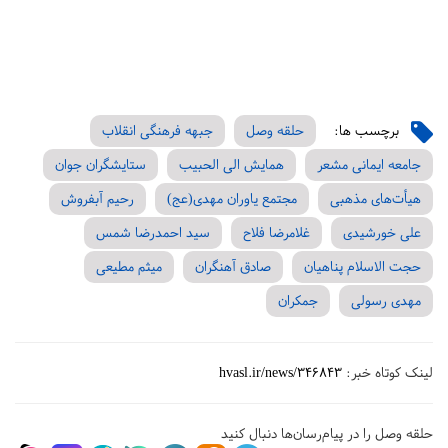
برچسب ها:
حلقه وصل
جبهه فرهنگی انقلاب
جامعه ایمانی مشعر
همایش الی الحبیب
ستایشگران جوان
هیأت‌های مذهبی
مجتمع یاوران مهدی(عج)
رحیم آبفروش
علی خورشیدی
غلامرضا فلاح
سید احمدرضا شمس
حجت الاسلام پناهیان
صادق آهنگران
میثم مطیعی
مهدی رسولی
جمکران
لینک کوتاه خبر:
hvasl.ir/news/346843
حلقه وصل را در پیام‌رسان‌ها دنبال کنید