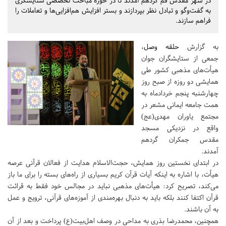
در شهر مقدس قم گردهم آمدند تا در حوزه مباحث تخصصی ستایشگری
به گفت‌وگو و تبادل نظر بپردازند و بستر افزایش هم‌افزایی‌ها و تعاملات را
فراهم سازند.
به گزارش
حلقه وصل
،
جمعی از ستایشگران جوان
هیأت‌های مذهبی کشور طی
همایشی دو روزه از صبح روز
چهارشنبه پنجم خردادماه به
همت جامعه ایمانی مشعر در
مجتمع یاوران مهدی(عج)
واقع در نزدیکی مسجد
مقدس جمکران گردهم
آمدند.
در ابتدای نخستین روز همایش، حجت‌الاسلام هدایت از فعالان قرآنی عرصه
هیأت، با اشاره به اینکه آیات قرآن کریم بسیاری از راه‌های بسته را برای ما باز
می‌کند، تصریح کرد: هیأت‌های مذهبی نباید در مجالس خود فقط به قرائت
قرآن اکتفا کنند بلکه باید به دنبال بهره‌مندی از آموزه‌های قرآنی، ترویج و عمل
به آن باشند.
همچنین، محمدرضا بذری به مداحی در وصف اهل‌بیت(ع) پرداخت و بعد از آن