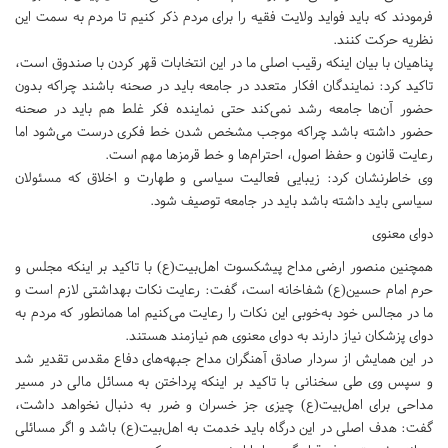
فرمودند که باید فواید ولایت فقیه را برای مردم ذکر کنیم تا مردم به سمت این
نظریه حرکت کنند.
پناهیان با بیان اینکه رقیب اصلی ما در این انتخابات قهر کردن با صندوق است،
تاکید کرد: نمایندگان افکار متعدد در جامعه باید در صحنه باشند چراکه بدون
حضور آن‌ها جامعه رشد نمی‌کند حتی نماینده فکر غلط هم باید در صحنه
حضور داشته باشد چراکه موجب مشخص شدن خط فکری درست می‌شود اما
رعایت قانون و حفظ اصول، احترام‌ها و خط قرمزها مهم است.
وی خاطرنشان کرد: زیبایی فعالیت سیاسی و طهارت و اخلاق که مسئولان
سیاسی باید داشته باشد باید در جامعه توصیف شود.
دوای معنوی
همچنین منصور ارضی مداح پیشکسوت اهل‌بیت(ع) با تاکید بر اینکه مجلس و
حرم امام حسین(ع) شفاخانه است، گفت: رعایت نکات بهداشتی لازم است و
ما در مجالس خود به‌خوبی این نکات را رعایت می‌کنیم اما همانطور که مردم به
دوای پزشکان نیاز دارند به دوای معنوی هم نیازمند هستند.
در این همایش از سردار صادق آهنگران مداح جبهه‌های دفاع مقدس تقدیر شد
و سپس وی طی سخنانی با تاکید بر اینکه پرداختن به مسائل مالی در مسیر
مداحی برای اهل‌بیت(ع) چیزی جز خسران و ضرر به دنبال نخواهد داشت،
گفت: هدف اصلی در این درگاه باید خدمت به اهل‌بیت(ع) باشد و اگر مسائلی