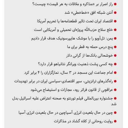
راز اصرار بر «مذاکره و ملاقات به هر قیمت» چیست؟
آنتن شبکه افق «خط‌خطی» شد
اقتصاد ایران تحت تاثیر قطعنامه‌ها یا تحریم‌ آمریکا
خلع سلاح حزب‌الله پروژه‌ای تحمیلی و آمریکایی است
یمن: تل‌آویو را با موشک هایپرسونیک هدف قرار دادیم
پنج درس‌ حمله به قطر برای ما
خوشحالی بانک‌ها از گرانی دلار
چه کسی پشت ذهنیت ویرانگر نتانیاهو قرار دارد؟
امام جماعت این مسجد در ۳ سال، نمازگزاران را ۴ برابر کرد
راه‌گذرهای ترانزیتی، سپر اقتصادی-سیاسی ایران در برابر تهدیدات
عراقچی از قانون فراتر رود، مجازات و استیضاح می‌شود
جشنواره بین‌المللی فیلم تورنتو به صحنه اعتراض علیه اسرائیل بدل
شد
چین در حال بلعیدن انرژی آسیاچین در حال بلعیدن انرژی آسیا
روایت روحانی از کلاه گشاد در مذاکرات