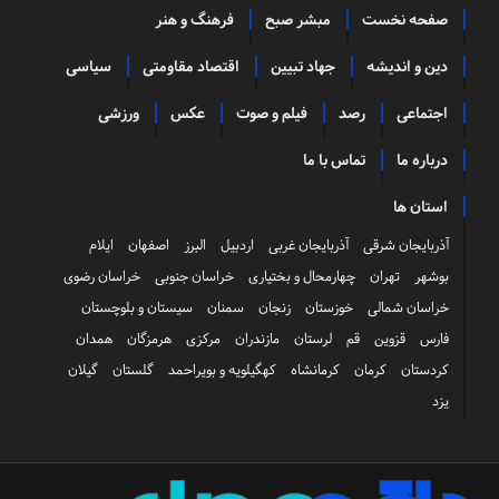
صفحه نخست
مبشر صبح
فرهنگ و هنر
دین و اندیشه
جهاد تبیین
اقتصاد مقاومتی
سیاسی
اجتماعی
رصد
فیلم و صوت
عکس
ورزشی
درباره ما
تماس با ما
استان ها
آذربایجان شرقی
آذربایجان غربی
اردبیل
البرز
اصفهان
ایلام
بوشهر
تهران
چهارمحال و بختیاری
خراسان جنوبی
خراسان رضوی
خراسان شمالی
خوزستان
زنجان
سمنان
سیستان و بلوچستان
فارس
قزوین
قم
لرستان
مازندران
مرکزی
هرمزگان
همدان
کردستان
کرمان
کرمانشاه
کهگیلویه و بویراحمد
گلستان
گیلان
یزد