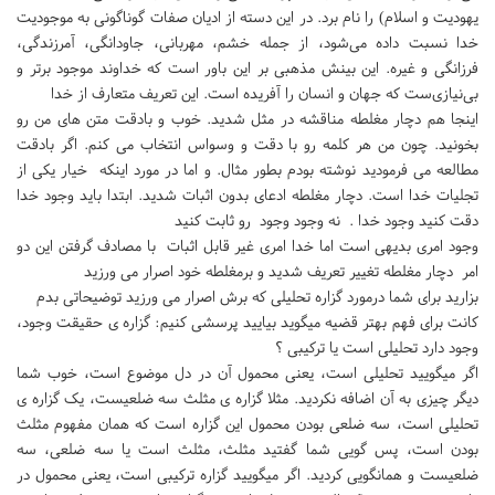
یهودیت و اسلام) را نام برد. در این دسته از ادیان صفات گوناگونی به موجودیت
خدا نسبت داده می‌شود، از جمله خشم، مهربانی، جاودانگی، آمرزندگی،
فرزانگی و غیره. این بینش مذهبی بر این باور است که خداوند موجود برتر و
بی‌نیازی‌ست که جهان و انسان را آفریده است. این تعریف متعارف از خدا
اینجا هم دچار مغلطه مناقشه در مثل شدید. خوب و بادقت متن های من رو
بخونید. چون من هر کلمه رو با دقت و وسواس انتخاب می کنم. اگر بادقت
مطالعه می فرمودید نوشته بودم بطور مثال. و اما در مورد اینکه خیار یکی از
تجلیات خدا است. دچار مغلطه ادعای بدون اثبات شدید. ابتدا باید وجود خدا
دقت کنید وجود خدا . نه وجود وجود رو ثابت کنید
وجود امری بدیهی است اما خدا امری غیر قابل اثبات با مصادف گرفتن‌ این دو
امر دچار مغلطه تغییر تعریف شدید و برمغلطه خود اصرار می ورزید
بزارید برای شما درمورد گزاره تحلیلی که برش اصرار می ورزید توضیحاتی بدم
کانت برای فهم بهتر قضیه میگوید بیایید پرسشی کنیم: گزاره ی حقیقت وجود،
وجود دارد تحلیلی است یا ترکیبی ؟
اگر میگویید تحلیلی است، یعنی محمول آن در دل موضوع است، خوب شما
دیگر چیزی به آن اضافه نکردید. مثلا گزاره ی مثلث سه ضلعیست، یک گزاره ی
تحلیلی است، سه ضلعی بودن محمول این گزاره است که همان مفهوم مثلث
بودن است، پس گویی شما گفتید مثلث، مثلث است یا سه ضلعی، سه
ضلعیست و همانگویی کردید. اگر میگویید گزاره ترکیبی است، یعنی محمول در