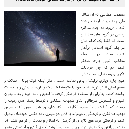
مجموعه مطالبی که ان شالله
طی چند نوبت ارائه خواهند
شد ، مربوط به چند مناظره
رسمی در گروه های ضد دین
است که فقط یک کدام شان
در یک گروه اسلامی برگذار
شده ست. در سلسله
مطالب قبلی بارها متذکر
شده ایم که چرا جریانات
فکری و رسانه ای ضد انقلاب
هیچ چاره دیگری برایشان باقی نمانده است ، مگر اینکه نوک پیکان حملات و
حجم اصلی آتش توپخانه ای خود را متوجه اعتقادات و باورهای دینی و مقدسات
جامعه کنند. بنابراین از سطوح فرهنگی گرفته تا امنیتی ، به هیچ وجه نمیتوان
شیوع و گسترش سرطانی القای شبهات اعتقادی ، توسط رسانه های رقیب را
دست کم گرفت و یا ساده انگارانه از کنارشان رد شد. ضمن اینکه همین
تهدیدات فکری و فرهنگی ، میتواند با کمی هوشیاری ، به عکس خودشان تبدیل
شده و فرصتی برای موج تازه ای از گرایش به اسلام و دیانت را فراهم کنند. (یا
به عمق یافتن و گسترش دینداری و مخصوصا رشد اخلاق فردی و اجتماعی منجر