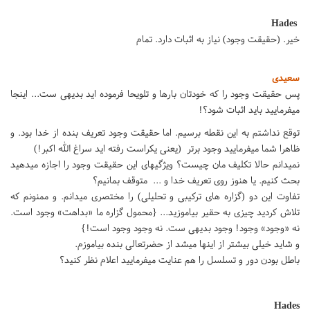
Hades
خیر. (حقیقت وجود) نیاز به اثبات دارد. تمام
سعیدی
پس حقیقت وجود را که خودتان بارها و تلویحا فرموده اید بدیهی ست... اینجا
میفرمایید باید اثبات شود؟!
توقع نداشتم به این نقطه برسیم. اما حقیقت وجود تعریف بنده از خدا بود. و
ظاهرا شما میفرمایید وجود برتر (یعنی یکراست رفته اید سراغ الله اکبر!)
نمیدانم حالا تکلیف مان چیست؟ ویژگیهای این حقیقت وجود را اجازه میدهید
بحث کنیم. یا هنوز روی تعریف خدا و ... متوقف بمانیم؟
تفاوت این دو (گزاره های ترکیبی و تحلیلی) را مختصری میدانم. و ممنونم که
تلاش کردید چیزی به حقیر بیاموزید... {محمول گزاره ما «بداهت» وجود است.
نه «وجود» وجود! وجود بدیهی ست. نه وجود وجود است!}
و شاید خیلی بیشتر از اینها میشد از حضرتعالی بنده بیاموزم.
باطل بودن دور و تسلسل را هم عنایت میفرمایید اعلام نظر کنید؟
Hades