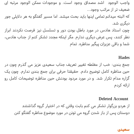
واجب الوجود اشد مصداق وجود است. و موجودات ممکن الوجود مرتبه ای
ضعیف تر از مراتب وجود...
که البته میدانم تمامی اینها باید بحث میشد. اما مسیر گفتگو به هر دلایلی جور
دیگری شد.
چون استاد هادس در مورد باطل بودن دور و تسلسل نیز فرصت نکردند ابراز
نظر کنند، پس عرض دیگری ندارم. مگر اینکه مجدد تشکر کنم از جناب هادس،
شما و باقی عزیزان پیگیر مناظره. تمام
Hades
جمع بندی: خب از مغلطه تغییر تعریف جناب سعیدی عزیز می گذرم چون در
حین مناظره کامل توضیح دادم‌. حقیقتا حرفی برای جمع بندی ندارم. چون یک
گزاره مدام تکرار شد. و در مورد مردود بودنش حین مناظره توضیحات کامل رو
ارائه کردم
Deleted Account
از هردو بزرگوار تشکر می کنم بابت وقتی که در اختیار گروه گذاشتند
دوستان پس از باز شدن گروه می تونن در مورد موضوع مناظره گفتگو کنن
سعیدی