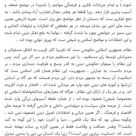
شوند.) و تمام جریانات فکری و فرهنگی مهاجم را شدیدا در موضع ضعف و
آسیب پذیری قرار دهد. زیرا قطعا هر چقدر مجال تضارب آراء بیشتر باشد ، به
نفع تفکری ست که دستش از نظر مواضع حق پرتر است. تجربه تاریخی همین
سده های اخیر نیز نشان میدهد در هر مقطعی که تفکرات و تبلیغات الحادی و
دین ستیز در جوامعی چون ما شدت گرفته ، نهایتا به نفع تفکر دینی تمام شده
و این اعتقادات و مواضع اسلامی و شیعی ست که پیروز نهایی بوده اند...
نظام جمهوری اسلامی حکومتی ست که تقریبا اکثر قریب به اتفاق مسئولان و
مدیرانش توسط رای مستقیم ، یا غیر مستقیم مردم بر سر کار می آیند. پس
این نظام را میتوان حکومتی دینی به قدر وسع و ظرفیت دینداری مردم ، بر
مردم دانست. به عبارتی ، جمهوریت این نظام همان قدر اسلامی ست که
اسلامیت آن بسته به جمهور مردم دارد. این مردم هستند که هر گاه بر اساس
ارزشها و آموزه های دینی خود وارد هر میدانی شده اند ، افتخار و عزت آفریده
اند. و در هر یک از ارکان این نظام ، هرگاه که معیارهای عدالتخواهانه اسلامی (و
مخصوصا شیعی) ضعیف بوده اند ، از همان نقطه آسیبهای بزرگی وارد شده
است. از عرصه های سیاست و دیپلماسی داخلی و خارجی گرفته تا عرصه های
اقتصاد و فرهنگ ، اگر همین مبانی و اعتقادات اصیل دینی تضعیف نمی شد ،
چگونه ممکن بود که مثلا یک قاضی ، دنیا و آخرت خود را این گونه به گند
بکشد!؟ چقدر حماقت و وقاحت فقط در همین گزاره ی ساده نهفته شده
است که: انسانیت برترین دین است!؟ زیرا یک انسان بی دین یا بددین تبدیل