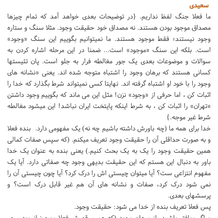
سعیدی
ما فعلا جنگ لفظ نداریم. {در توضیحات بعدی خواهد آمد که تمام چیزها
مصداق موجود بودن هستند. نه مصداق خود حقیقت وجود. مثلا سنگ و ستاره
وجود نیستند؛ فقط موجود هستند. ما نمیتوانیم بگوییم این سنگ «وجود»
است. بلکه این سنگ «موجود» است... ضمنا در این مرحله اشاره کردن به
سوالات و موضوعات بعدی یک جور مغالطه فرار به جلو است. پان تئیستها
کسانی هستند که برهان وجود را اشتباه متوجه شده اند. یعنی «نشانه های
وجود را با خود او اشتباه گرفته اند. نهایتا کسی نمیتواند شرط بگذارد که خدا را
اثبات کن ، اما حرفی از «وجود» نزن! مثل این می ماند که بگوییم وجود داشتن
«تهران» را اثبات کن ، به شرط اینکه پایتخت ایران نباشد! این میشود مغالطه
شرط غیر موجه.}
خدا برای همه ما (چه باورش داشته باشیم چه نه) یک مفهومی دارد. بنده فعلا
و به صورت حداقلی آن را حقیقت وجود تعریف میکنم. (که سپس صفات کمالی
همین حقیقت وجود را یک به یک بحث کنیم.) یعنی بنده به عنوان یک خدا
باور به دنبال این هستم که این حقیقت بدیهی وجود چه صفاتی دارد. آیا یک
مفهوم انتزاعی ست؟ آیا میتوان چیستی اش را درک کرد؟ آیا چون چیستی آن را
نمی شود درک کرد، صفات و نشانه های آن هم غیر قابل درک است؟ و
پرسشهای بعدی.
پس فعلا تعریف بنده از خدا می شود: حقیقت وجود.
و اگر موافق باشید، از برهان وجود (که همین قدرش فعلا مورد نیاز بود – در