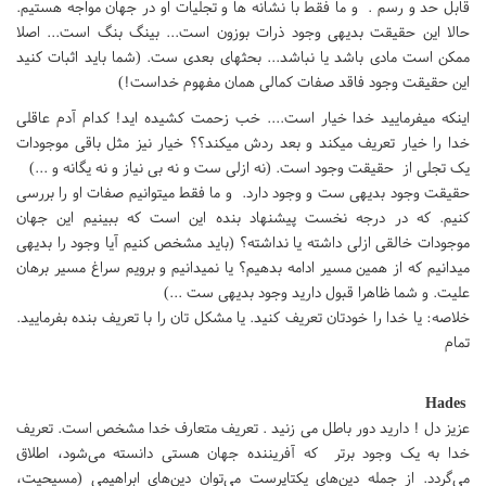
قابل حد و رسم . و ما فقط با نشانه ها و تجلیات او در جهان مواجه هستیم.
حالا این حقیقت بدیهی وجود ذرات بوزون است... بینگ بنگ است... اصلا
ممکن است مادی باشد یا نباشد... بحثهای بعدی ست. (شما باید اثبات کنید
این حقیقت وجود فاقد صفات کمالی همان مفهوم خداست!)
اینکه میفرمایید خدا خیار است.... خب زحمت کشیده اید! کدام آدم عاقلی
خدا را خیار تعریف میکند و بعد ردش میکند؟؟ خیار نیز مثل باقی موجودات
یک تجلی از حقیقت وجود است. (نه ازلی ست و نه بی نیاز و نه یگانه و ...)
حقیقت وجود بدیهی ست و وجود دارد. و ما فقط میتوانیم صفات او را بررسی
کنیم. که در درجه نخست پیشنهاد بنده این است که ببینیم این جهان
موجودات خالقی ازلی داشته یا نداشته؟ (باید مشخص کنیم آیا وجود را بدیهی
میدانیم که از همین مسیر ادامه بدهیم؟ یا نمیدانیم و برویم سراغ مسیر برهان
علیت. و شما ظاهرا قبول دارید وجود بدیهی ست ...)
خلاصه: یا خدا را خودتان تعریف کنید. یا مشکل تان را با تعریف بنده بفرمایید.
تمام
Hades
عزیز دل ! دارید دور باطل می زنید . تعریف متعارف خدا مشخص است. تعریف
خدا به یک وجود برتر که آفریننده جهان هستی دانسته می‌شود، اطلاق
می‌گردد. از جمله دین‌های یکتاپرست می‌توان دین‌های ابراهیمی (مسیحیت،