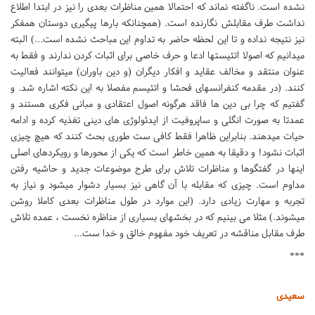
نشده است. ناگفته نماند که احتمالا همین مناظرات بعدی را نیز در ابتدا اطلاع
نداشت طرف مقابلش نگارنده است. (همچنانکه بارها پیگیری دوستان همفکر
نیز نتیجه نداده و تا این لحظه حاضر به تداوم این مباحث نشده است...) البته
میدانیم که اصولا اتئیستها ادعا و حرف خاصی برای اثبات کردن ندارند و فقط به
عنوان منتقد و مخالف عقاید و افکار دیگران (و دین باوران) میتوانند فعالیت
کنند. (در مقدمه کنفرانسهای فحشا و اتئیسم مفصلا به این نکته اشاره شد. و
گفتیم که چرا بی دین ها فاقد هرگونه اصول اعتقادی و مبانی فکری هستند و
عمدتا به صورت انگلی و ساپروفیت از ایدئولوژی های دینی تغذیه کرده و ادامه
حیات میدهند. بنابراین ظاهرا فقط کافی ست طوری بحث کنند که هیچ چیزی
اثبات نشود! و دقیقا به همین خاطر است که یکی از محورها و رویکردهای اصلی
اینها در گفتگوها و مناظرات تلاش برای طرح موضوعات جدید و حاشیه رفتن
مداوم است. چیزی که مقابله با آن گاهی نیز بسیار دشوار میشود و نیاز به
تجربه و مهارت زیادی دارد. (این موارد در طول مناظرات بعدی کاملا روشن
میشوند.) مثلا می بینیم که در بخشهای بسیاری از مناظره نخست ، عمده تلاش
طرف مقابل مناقشه در تعریف خود مفهوم خالق و خدا ست...
***
سعیدی