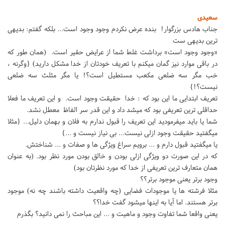
سعیدی
جناب هادس بزرگوار! بنده عرض نکردم وجود وجود است... بلکه گفتم: بدیهی
ترین بدیهی ست
«وجود وجود است» برداشت غلط شما از عرایض حقیر است. (همان طور که
در باقی موارد نیز گمان میکنم با تعریف خودتان از خدا مشکل دارید) {وگرنه ،
خب مگر سه ضلعی مکعب مستطیل است؟! یا مگر مثلث سه ضلعی
نیست؟!}
تعریف ابتدایی ما این بود که : خدا حقیقت وجود است. و این تعریف ما فعلا
حداقلی ترین تعریفی بود که میشد داد و این قدر سر الفاظ معطل نشد.
شما یا باید میفرمودید این تعریف را قبول ندارم به فلان و بهمان دلیل... {مثلا
میگفتید حقیقت وجود ازلی نیست... بی نیاز نیست و ...}
یا میگفتید قبول دارم و ... برویم سراغ ویژگی ها و صفات و ... شناختش.
که در این صورت دو ویژگی ازلی بودن و خالق بودن مورد نظر بود. (به عنوان
همان متعارف ترین تعریفی از خدا که مورد نظرتان بود)
وجود برتر یعنی موجود برتر؟؟
مثلا فرشته ها یا موجودات فضایی (چه واقعیت داشته باشند چه نه) موجود
برتر هستند. اما آیا به اینها میشود گفت خدا؟؟
یعنی واقعا شما تفاوت وجود و ماهیت و ... این مباحث را نمی دانید؟ بگذرم