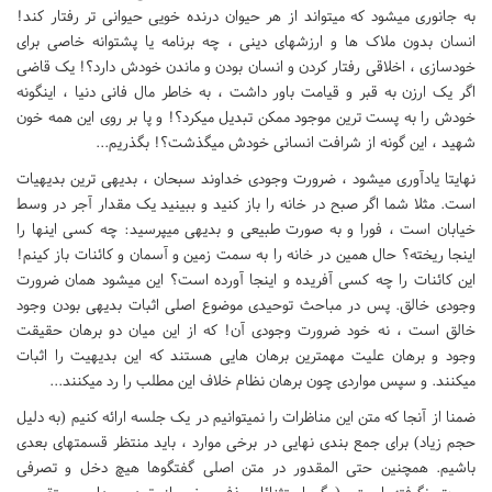
به جانوری میشود که میتواند از هر حیوان درنده خویی حیوانی تر رفتار کند!
انسان بدون ملاک ها و ارزشهای دینی ، چه برنامه یا پشتوانه خاصی برای
خودسازی ، اخلاقی رفتار کردن و انسان بودن و ماندن خودش دارد؟! یک قاضی
اگر یک ارزن به قبر و قیامت باور داشت ، به خاطر مال فانی دنیا ، اینگونه
خودش را به پست ترین موجود ممکن تبدیل میکرد؟! و پا بر روی این همه خون
شهید ، این گونه از شرافت انسانی خودش میگذشت؟! بگذریم...
نهایتا یادآوری میشود ، ضرورت وجودی خداوند سبحان ، بدیهی ترین بدیهیات
است. مثلا شما اگر صبح در خانه را باز کنید و ببینید یک مقدار آجر در وسط
خیابان است ، فورا و به صورت طبیعی و بدیهی میپرسید: چه کسی اینها را
اینجا ریخته؟ حال همین در خانه را به سمت زمین و آسمان و کائنات باز کینم!
این کائنات را چه کسی آفریده و اینجا آورده است؟ این میشود همان ضرورت
وجودی خالق. پس در مباحث توحیدی موضوع اصلی اثبات بدیهی بودن وجود
خالق است ، نه خود ضرورت وجودی آن! که از این میان دو برهان حقیقت
وجود و برهان علیت مهمترین برهان هایی هستند که این بدیهیت را اثبات
میکنند. و سپس مواردی چون برهان نظام خلاف این مطلب را رد میکنند...
ضمنا از آنجا که متن این مناظرات را نمیتوانیم در یک جلسه ارائه کنیم (به دلیل
حجم زیاد) برای جمع بندی نهایی در برخی موارد ، باید منتظر قسمتهای بعدی
باشیم. همچنین حتی المقدور در متن اصلی گفتگوها هیچ دخل و تصرفی