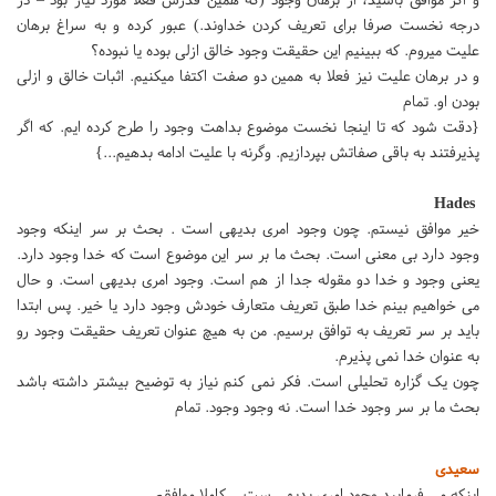
درجه نخست صرفا برای تعریف کردن خداوند.) عبور کرده و به سراغ برهان
علیت میروم. که ببینیم این حقیقت وجود خالق ازلی بوده یا نبوده؟
و در برهان علیت نیز فعلا به همین دو صفت اکتفا میکنیم. اثبات خالق و ازلی
بودن او. تمام
{دقت شود که تا اینجا نخست موضوع بداهت وجود را طرح کرده ایم. که اگر
پذیرفتند به باقی صفاتش بپردازیم. وگرنه با علیت ادامه بدهیم...}
Hades
خیر موافق نیستم‌. چون وجود امری بدیهی است . بحث بر سر اینکه وجود
وجود دارد بی معنی است. بحث ما بر سر این موضوع است که خدا وجود دارد.
یعنی وجود و خدا دو مقوله جدا از هم است. وجود امری بدیهی است. و حال
می خواهیم بینم خدا طبق تعریف متعارف خودش وجود دارد یا خیر. پس ابتدا
باید بر سر تعریف به توافق برسیم. من به هیچ عنوان تعریف حقیقت وجود رو
به عنوان خدا نمی پذیرم.
چون یک گزاره تحلیلی است. فکر نمی کنم نیاز به توضیح بیشتر داشته باشد
بحث ما بر سر وجود خدا است. نه وجود وجود. تمام
سعیدی
اینکه می فرمایید وجود امری بدیهی ست... کاملا موافقم.