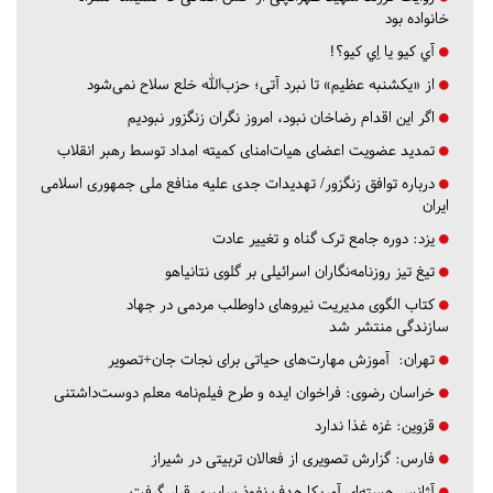
خانواده بود
آي كيو يا اِي كيو؟!
از «یکشنبه عظیم» تا نبرد آتی؛ حزب‌الله خلع سلاح نمی‌شود
اگر این اقدام رضاخان نبود، امروز نگران زنگزور نبودیم
تمدید عضویت اعضای هیات‌امنای کمیته امداد توسط رهبر انقلاب
درباره توافق زنگزور/ تهدیدات جدی علیه منافع ملی جمهوری اسلامی
ایران
یزد:
دوره جامع ترک گناه و تغییر عادت
تیغ تیز روزنامه‌نگاران اسرائیلی بر گلوی نتانیاهو
کتاب الگوی مدیریت نیروهای داوطلب مردمی در جهاد
سازندگی منتشر شد
تهران:
آموزش مهارت‌های حیاتی برای نجات جان+تصویر
خراسان رضوی:
فراخوان ایده و طرح فیلم‌نامه معلم دوست‌داشتنی
قزوین:
غزه غذا ندارد
فارس:
گزارش تصویری از فعالان تربیتی در شیراز
آژانس هسته‌ای آمریکا هدف نفوذ سایبری قرار گرفت