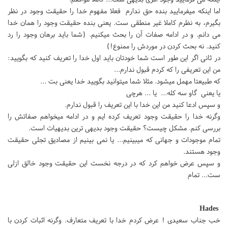
اما اینکه میفرمایید بنده حق ندارم فعلا مفهوم خدا را حقیقت وجود در نظر
بگیرم، به نظرم کاملا غیر منطقی ست. یعنی بنده حقیقت وجود را همان خدا
می دانم. و در ادامه صفات آن را بحث میکنیم. {شما باید برهان وجود را رد
کنید. نه بحث کردن در موردش را ممنوع!}
در ثانی اگر این طور است شما خودتان باید اول خدا را تعریف کنید که بگویید:
من این تعریفی را که کردم قبول ندارم...
که طبیعتا مهمل میشود. مثلا شما میتوانید بگویید خدا یعنی بت ...
یا یعنی گاو سه کله... یا ... هرچی
و سپس ادعا کنید من این خدا با این تعریف را قبول ندارم.
وگرنه خدا را حقیقت وجود تعریف کرده ایم و در ادامه میخواهم صفاتش را
بررسی کنم. مشکل چیست؟ حقیقت وجود بدیهی ترین بدیهیات است.
تمام موجودات و جهانی که میبینیم... یا نمی بینیم از مصادیق تجلی حقیقت
وجود هستند.
و سپس عرض خواهم کرد که در درجه نخست این حقیقت وجود خالق ازلی
ست... تمام
Hades
خب جناب سعیدی ! عرض کردم خدا با تعریف متعارف. وگرنه اثبات کردن با