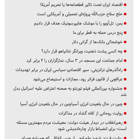
اقتصاد ایران تحت تاثیر قطعنامه‌ها یا تحریم‌ آمریکا
خلع سلاح حزب‌الله پروژه‌ای تحمیلی و آمریکایی است
یمن: تل‌آویو را با موشک هایپرسونیک هدف قرار دادیم
پنج درس‌ حمله به قطر برای ما
خوشحالی بانک‌ها از گرانی دلار
چه کسی پشت ذهنیت ویرانگر نتانیاهو قرار دارد؟
امام جماعت این مسجد در ۳ سال، نمازگزاران را ۴ برابر کرد
راه‌گذرهای ترانزیتی، سپر اقتصادی-سیاسی ایران در برابر تهدیدات
عراقچی از قانون فراتر رود، مجازات و استیضاح می‌شود
جشنواره بین‌المللی فیلم تورنتو به صحنه اعتراض علیه اسرائیل بدل
شد
چین در حال بلعیدن انرژی آسیاچین در حال بلعیدن انرژی آسیا
روایت روحانی از کلاه گشاد در مذاکرات
رهبرانقلاب در دیدار هیئت دولت: معیشت مردم مهمترین مسئله
است؛ برای انضباط بازار چاره‌اندیشی شود
روایت فرزند شهید طهرانچی از حس اتفاقی که همیشه همراه