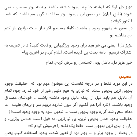
عزیز دل اولا که فرشته ها چه وجود داشته باشند چه نه برتر محسوب نمی
شوند (طبق قران). در ضمن این موجود برتر صفات دیگری هم داشت که شما
فاکتور گرفتید
در ضمن به مفهوم وجود و ماهیت کاملا مسلطم اگر نیاز است براتون باز کنم
این مفاهیم رو
عزیز دل! یعنی می خواهید برای وجود ویژگیهایی رو ثابت کنید؟ تا در تعریف به
اشتراک نرسیم ادامه بحث بی فایده است. اعلام‌ کردم در اخرین پیام
خیر عزیز دل. باطل بودن تسلسل رو عرض کردم. تمام
سعیدی
در این مورد فقط و در درجه نخست این موضوع مهم بود که: حقیقت وجود
بدیهی ترین بدیهی ست. که نیازی به هیچ دلیلی غیر از خود ندارد. چون تمام
آن دلایل هم باید قبل از اینکه دلیل وجود داشته باشند... خودشان مصداق
وجود باشند. {تازه آنرا هم گفتیم اگر قبول ندارید برویم سراغ برهان علیت! اما
مدام سعی شد گزاره وجود بدیهی ست ... تبدیل شود به وجود وجود است!}
حقیقت وجود همان بدیهی ترین، بی نیازترین، به قول استاد هادس برترین، و
ازلی و ابدی ترین بدیهی ست. فقط یک نکته را فراموش کردم که:
در بحث از وجود برتر و ... بهتر بود از تعبیر شدت وجود استفاده کنیم. یعنی