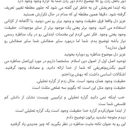
دور باطل زدن رو که توضیح دادم دور زدن شما به گزاره وجود وجود دارد
بله ابتدا تعریفش کن به خاطر این گفته می شود که جلوی مغلطه تغییر تعریف
گرفته شود. دقیقا همین مغلطه ای که مدام در حال تکرارش هستید
عزیز دل واقعا فرق حقیقت وجود و وجود برتر رو نمی دونید. یا اگاهانه از کژتابی
استفاده می کنید. وجود برتر یعنی یک موجود برتر از سایر موجودات. حقیقت
وجود یعنی وجود. فکر نمی کردم این مقدمات ابتدایی رو در یک مناظره رسمی
نیاز باشه توضیح بدم. شما اما درمورد سایر صفاتش شما سایر صفاتش رو
قبول ندارید؟
عزیز دل موضوع مناظره رو دوباره بخونید
توحید اصل اول از اصول دین اسلام. مشخصا داریم در مورد این‌اصل مناظره می
کنیم. بگذریم‌تعریفی که شما از خدا ارائه دادید. و مصادف وجود گرفتید.
اشکالات اساسی داشت که بهش پرداختم.
حقیقت وجود همان وجود است. مثال زدم از گزاره تحلیلی.
حقیقت وجود مثل این است که بگویم سه ضلعی مثلث است
خب اینکه نمی دانید گزاره تحلیلی و ترکبیبی چیست نشان از دانش کم
فلسفی شما ست
از ابتدا عنوان‌کردم گزاره خدا حقیقت وجود است یک گزاره تحلیلی است
دیدم‌ متوجه نشدید براتون توضیح دادم‌
این رو به عنوان نکته مثبت مناظره در نظر بگیرید که چیز جدیدی یاد‌ گرفتید