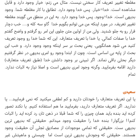
مغلطه تغییر تعریف کار سختی نیست. مثال می زنم: خیار وجود دارد و قابل
مشاهده است. خدا=خیار. پس خدا وجود دارد. تطابق با کار مغلطه شما. وجود
بدیهی است. خدا=وجود. پس خدا وجود دارد. به این در منطق می گویند مغلطه
تغییر تعریف. در مورد اینکه من می توانم بگویم خدا گاو سه کله ‌و.... خب دچار
فرار رو به جلو شدید. ولی من از اولین متن جلوی این امر رو گرفتم و واضح گفتم
خدا با صفات کمالی. یا خدا با تعریف متعارف. این که شما خدا رو وجود تعریف
کنید می شود همانگویی. یعنی بحث بر سر اینکه وجود وجود دارد. و خب این
بحث از پایه بی اساس است. چون از ابتدا وجود رو امری بدیهی در نظر گرفتیم
دیگر بحثی باقی نماند. اگر تبینی بر وجود داشتن خدا (طبق تعریف متعارف)
دارید اقامه بفرمایید. وگرنه وجود امری بدیهی است و اصلا نیاز به اثبات ندارد.
تمام
سعیدی
یا این تعریف متعارف را خودتان دارید و کم لطفی میکنید که نمی فرمایید... یا
ندارید. اگر تعریف متعارف دارید، بفرمایید ما هم استفاده کنیم. یا نکند تصور
کرده اید بنده باید همان چیزی را که شما قبلا در ذهن تان رد کرده اید را اثبات
کنم!! بزرگوار! بنده خدا را حقیقت وجود میدانم. حقیقتی که بدیهی ترین
بدیهی ست. حقیقتی که تمامی موجودات از مصادیق تجلی آن حقیقت وجود
هستند. حقیقتی که وجودش بدیهی ترین است اما چیستی و ماهیتش غیر