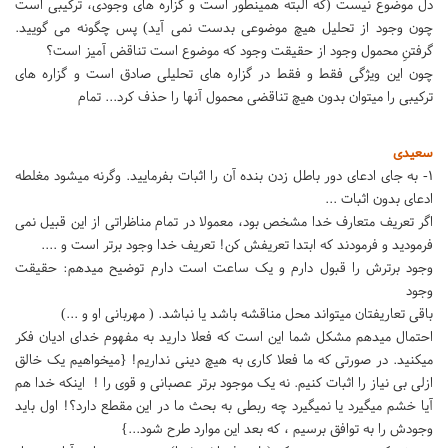
دل موضوع نیست (که البته همینطور است و گزاره های وجودی، ترکیبی است
چون وجود از تحلیل هیچ موضوعی بدست نمی آید) پس چگونه می گویید.
گرفتنِ محمول وجود از حقیقت وجود که موضوع است تناقض آمیز است؟
چون این ویژگی فقط و فقط در گزاره های تحلیلی صادق است و گزاره های
ترکیبی را میتوان بدون هیچ تناقضی محمول آنها را حذف کرد... تمام
سعیدی
1- به جای ادعای دور باطل زدن بنده آن را اثبات بفرمایید. وگرنه میشود مغلطه
ادعای بدون اثبات ...
اگر تعریف متعارف خدا مشخص بود، معمولا در تمام مناظراتی از این قبیل نمی
فرمودید و فرمودند که ابتدا تعریفش کن! تعریف خدا وجود برتر است و ....
وجود برترش را قبول دارم و یک ساعت است دارم توضیح میدهم: حقیقت
وجود
باقی تعاریفتان میتواند محل مناقشه باشد یا نباشد. ( مهربانی او و ...)
احتمال میدهم مشکل شما این است که فعلا دارید به مفهوم خدای ادیان فکر
میکنید. در صورتی که ما فعلا کاری به هیچ دینی نداریم! {میخواهیم یک خالق
ازلی بی نیاز را اثبات کنیم. نه یک موجود برتر عصبانی و قوی را ! اینکه خدا هم
آیا خشم میگیرد یا نمیگیرد چه ربطی به بحث ما در این مقطع دارد؟! اول باید
وجودش را به توافق برسیم ، که بعد این موارد طرح شود...}