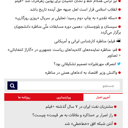
لیز تراس هنگام خط و نشان کشیدن برای پوتین زهره‌ترک شد +فیلم
انقلاب اسلامی قرار است اهل جبهه حق آینده تاریخ باشد
«سکه تقدیر» به چاپ دوم رسید/ تحلیلی بر سریال «روزی روزگاری»
سیستان و بلوچستان:
دهمین دوره مسابقات ملّی مناظره دانشجویان
برگزار می‌گردد
فیلم/ مناظره کارشناس ایرانی و آمریکایی
قم:
مناظره نماینده‌های کاندیداهای ریاست جمهوری در «گاراژ انتخاباتی»
+ تصاویر
انصراف مهرعلیزاده تصمیم تشکیلاتی بود؟
واکنش وزیر اقتصاد به ادعاهای همتی در مناظره‌
آخرین اخبار
پربازدیدترین
روزنامه ها
مشتریان نفت ایران در ۷ سال گذشته +فیلم
راز اصرار بر «مذاکره و ملاقات به هر قیمت» چیست؟
آنتن شبکه افق «خط‌خطی» شد