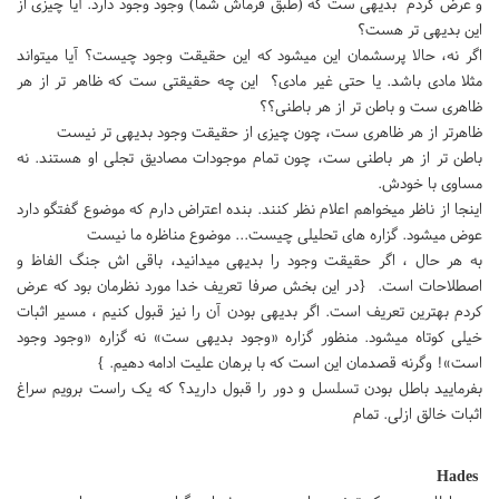
و عرض کردم بدیهی ست که (طبق فرماش شما) وجود وجود دارد. آیا چیزی از
این بدیهی تر هست؟
اگر نه، حالا پرسشمان این میشود که این حقیقت وجود چیست؟ آیا میتواند
مثلا مادی باشد. یا حتی غیر مادی؟ این چه حقیقتی ست که ظاهر تر از هر
ظاهری ست و باطن تر از هر باطنی؟؟
ظاهرتر از هر ظاهری ست، چون چیزی از حقیقت وجود بدیهی تر نیست
باطن تر از هر باطنی ست، چون تمام موجودات مصادیق تجلی او هستند. نه
مساوی با خودش.
اینجا از ناظر میخواهم اعلام نظر کنند. بنده اعتراض دارم که موضوع گفتگو دارد
عوض میشود. گزاره های تحلیلی چیست... موضوع مناظره ما نیست
به هر حال ، اگر حقیقت وجود را بدیهی میدانید، باقی اش جنگ الفاظ و
اصطلاحات است. {در این بخش صرفا تعریف خدا مورد نظرمان بود که عرض
کردم بهترین تعریف است. اگر بدیهی بودن آن را نیز قبول کنیم ، مسیر اثبات
خیلی کوتاه میشود. منظور گزاره «وجود بدیهی ست» نه گزاره «وجود وجود
است»! وگرنه قصدمان این است که با برهان علیت ادامه دهیم. }
بفرمایید باطل بودن تسلسل و دور را قبول دارید؟ که یک راست برویم سراغ
اثبات خالق ازلی. تمام
Hades