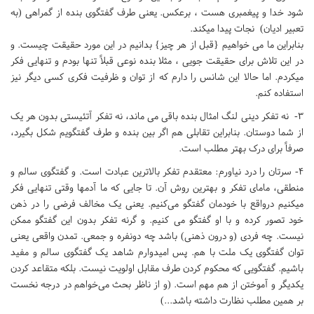
شود خدا و پیغمبری هست ، برعکس. یعنی طرف گفتگوی بنده از گمراهی (به
تعبیر ادیان) نجات پیدا میکند.
بنابراین ما می خواهیم {قبل از هر چیز} بدانیم در این مورد حقیقت چیست. و
در این تلاش برای حقیقت جویی ، مثلا بنده نوعی قبلاً تنها بودم و تنهایی فکر
میکردم. اما حالا این شانس را دارم که از توان و ظرفیت فکری کسی دیگر نیز
استفاده کنم.
3- نه تفکر دینی لنگ امثال بنده باقی می ماند، نه تفکر آتئیستی بدون هر یک
از شما دوستان. بنابراین تقابلی هم اگر بین بنده و طرف گفتگویم شکل بگیرد،
صرفاً برای درک بهتر مطلب است.
۴- سرتان را درد نیاورم: معتقدم تفکر بالاترین عبادت است. و گفتگوی سالم و
منطقی، مامای تفکر و بهترین روش آن. تا جایی که ما آدمها وقتی تنهایی فکر
میکنیم درواقع با خودمان گفتگو می‌کنیم. یعنی یک مخالف فرضی را در ذهن
خود تصور کرده و با او گفتگو می کنیم. و گرنه تفکر بدون این گفتگو ممکن
نیست. چه فردی (و درون ذهنی) باشد چه دونفره و جمعی. تمدن واقعی یعنی
توان گفتگوی یک ملت با هم. پس امیدوارم شاهد یک گفتگوی سالم و مفید
باشیم. گفتگویی که محکوم کردن طرف مقابل اولویت نیست. بلکه متقاعد کردن
یکدیگر و آموختن از هم مهم است. (و از ناظر بحث می‌خواهم در درجه نخست
بر همین مطلب نظارت داشته باشد...)