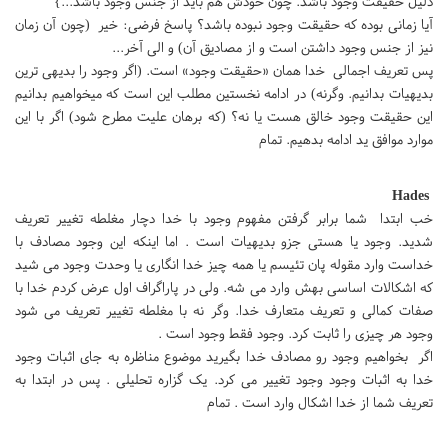
دلیل حقیقت وجود باشد. چون خودش هم باید از جنس وجود باشد...}
آیا زمانی بوده که حقیقت وجود نبوده باشد؟ پاسخ فرضی: خیر (چون آن زمان
نیز از جنس وجود داشتن است و از مصادیق آن) و الی آخر...
پس تعریف اجمالی خدا همان «حقیقت وجود» است. (اگر وجود را بدیهی ترین
بدیهیات بدانیم. وگرنه) در ادامه نخستین مطلب این است که میخواهیم بدانیم
این حقیقت وجود خالق هست یا نه؟ (که برهان علیت مطرح شود) اگر با این
موارد موافق ید ادامه بدهیم. تمام
Hades
خب ابتدا شما برابر گرفتن مفهوم وجود با خدا دچار مغلطه تغییر تعریف
شدید. وجود یا هستی جزو بدیهیات است . اما اینکه این وجود مصادف با
خداست وارد مقوله پان تئیسم یا همه چیز خدا انگاری یا وحدت وجود می شید
که اشکالات اساسی بهش وارد می شه. ولی در پاراگراف اول عرض کردم خدا با
صفات کمالی و تعریف متعارف خدا. وگر نه با مغلطه تغییر تعریف می شود
وجود هر چیزی را ثابت کرد. وجود فقط وجود است .
اگر بخواهیم وجود رو مصادف خدا بگیرید موضوع مناظره به جای اثبات وجود
خدا به اثبات وجود وجود تغییر می کرد. یک گزاره تحلیلی . پس در ابتدا به
تعریف شما از خدا اشکال وارد است . تمام