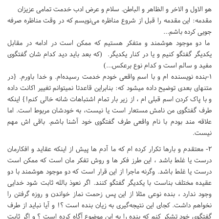
هو الاول و الاخر و الظاهر و الباطن. سلام و عرض ادب خدمت تمامی عزیزان
مقدمه: این مقدمه را قبل از شروع مناظره می‌نویسم که در وقت مناظره صرفه
جویی کرده باشم...
ما دو موجود هوشمند و متفکر هستیم که ممکن است در ادامه در مقابل
یکدیگر گفتگو کنیم و یا در کنار یکدیگر. (که بعد باید دید کدام شان گفتگوی
مفید و سالم است و کدام نوع برعکس...)
۱-بنده نویسنده ام و با اسم واقعی خودم خدمت رسیده‌ام. و خدا باورم. {در
متنهای بعدی توضیح داده میشود که: بنابراین قاعدتا نمیتوانم تغییر اکانت داده
و با پاک کردن اسم قبلی ام ، از زیر بار تمام اشتباهات شانه خالی کنم!} اینکه
طرف گفتگوی من نامش مستعار است یا نیست، به خودشان مربوط است. اما
علاقه مند بودم با نام واقعی طرف گفتگوی خود آشنا باشم. باقی اش مهم
نیست.
۲- معتقدم و بارها تکرار کرده ام که ما آدم ها پیش از اینکه عقاید و افکارمان
درست یا غلط باشد ، این طرز فکر ها و روش تفکر مان است که ممکن است
درست یا غلط باشد. وگرنه ماجرا از این قرار است که دو موجود هوشمند با دو
عقیده مختلف بناست با یکدیگر گفتگو کنند. اگر نعوذ بالله ثابت شود خدایی
وجود ندارد ، بنده نوعی مثلا از این پس زحمت نماز خواندن و روزه گرفتن را
نخواهم داشت. کجای این نتیجه‌گیری به زیان بنده است ؟! و آیا نباید از طرف
گفتگوی خود تشکر کنم که بنده را به این موضوع آگاه کرده است ؟ و اگر ثابت