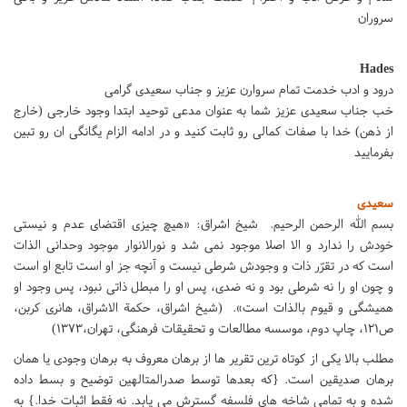
سروران
Hades
درود و ادب خدمت تمام سروارن عزیز و جناب سعیدی گرامی
خب جناب سعیدی عزیز شما به عنوان مدعی توحید ابتدا وجود خارجی (خارج
از ذهن) خدا با صفات کمالی رو ثابت کنید و در ادامه الزام یگانگی ان رو تبین
بفرمایید
سعیدی
بسم الله الرحمن الرحیم. شیخ اشراق: «هیچ چیزی اقتضای عدم و نیستی
خودش را ندارد و الا اصلا موجود نمی شد و نورالانوار موجود وحدانی الذات
است که در تقرّر ذات و وجودش شرطی نیست و آنچه جز او است تابع او است
و چون او را نه شرطی بود و نه ضدی، پس او را مبطل ذاتی نبود، پس وجود او
همیشگی و قیوم بالذات است». (شیخ اشراق، حکمة الاشراق،‏ هانرى کربن،
ص121، چاپ دوم، موسسه مطالعات و تحقیقات فرهنگى، تهران،1373)
مطلب بالا یکی از کوتاه ترین تقریر ها از برهان معروف به برهان وجودی یا همان
برهان صدیقین است. {که بعدها توسط صدرالمتالهین توضیح و بسط داده
شده و به تمامی شاخه های فلسفه گسترش می یابد. نه فقط اثبات خدا.} به