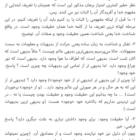
نظر حقیر کمترین امتیاز برهان مذکور این است که همزمان با تعریف ابتدایی از
مفهوم خدا و آفریدگار آن را اثبات نیز می کنند. پس:
۱- ما قبل از اینکه مفهومی را اثبات یا رد کنیم باید آن را تعریف کنیم. در این
مرحله کوتاه ترین تعریف ما از کلمه خدا همان حقیقت وجود است. در واقع
شناخت خدا یعنی شناخت همین حقیقت وجود و صفات آن. توضیح:
۲- تفکر و شناخت به زبان ساده یعنی حرکت از بدیهیات و معلومات به سمت
مجهولات. حالا می‌پرسیم بدیهی‌ترین بدیهی عالم چیست ؟ مثلاً بدیهی است که
الان شب است. بدیهی است که اطراف ما هوا وجود دارد. بدیهی است که نور
چراغ وجود دارد. اما بدیهی تر از تمامی این بدیهیات چه چیزی است ؟ پاسخ:
خود وجود!
آیا چیزی از این بدیهی تر (بدیهی تر از خود «وجود») وجود دارد ؟ (بدیهی تر از
این که به هر حال و در هر صورتی این عالم وجود دارد... {و از «وجود» برخوردار
است} ... ما چه بدانیم این حقیقت وجود و حقیقت بودن چیست یا نه ، در
این تردیدی نداریم که بالاخره خود «وجود» هست {و بدیهی ترین بدیهیات
است.}
3- آیا حقیقت وجود، برای وجود داشتن نیازی به علت دیگری دارد؟ پاسخ
فرضی: خیر.
چون آن دلیل نیز خود نیازمند وجود است و از مصادیق آن. {چیزی نمیتواند