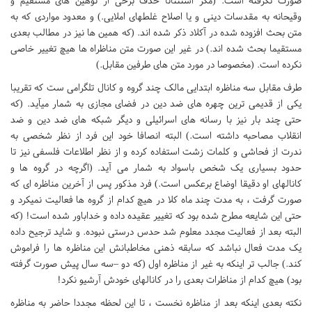
صورت نگرفته است. (مگر استثنائا حذف برخی از توهین های مستقیم و
وقیحانه به مقدسات دینی و یا اصلاح غلطهای املایی.) و معدود مواردی که به
متن بحث افزوده شده در آکلاد ذکر شده اند. (که همین ها نیز در مطالب بعدی
مستقیما بحث شده اند.) در غیر این صورت متن مناظراه ها هیچ تغییر خاصی
نکرده است. (مخصوصا در مورد متن های طرفین مقابل.)
طرف مقابل سه مناظره ابتدایی مالک چند گروه و کانال تلگرامی ست که تقریبا
یکی از قدیمی ترین چهره های ضد دین در فضای مجازی به شمار میآید. (که
حتی چند بار نیز با رسانه های اسرائیلی و دیگر شبکه های ضد دین و ضد
انقلاب مصاحبه داشته است.) البته انصافا خود این فرد از نظر شخصی به
ندرت از فحاشی و کلمات زشت استفاده کرده و از نظر اطلاعات فلسفی نیز تا
حدود بسیاری یک شخص باسواد به شمار می آید. (اگرچه در گروه ها و
کانالهای او دقیقا اوضاع برعکس است.) فرد مذکور پس از آخرین مناظره ای که
صورت گرفت ، به مدت چند ماه کلا در هیچ کدام از گروه ها فعالیت نمیکرد و
حتی این شایعه مطرح شده بود که تغییر عقیده داده و خداباور شده است! (که
البته بعد از فعالیت مجدد معلوم شد حدس درستی نبوده. و شاید ترجیح داده
یک مدت فعال نباشد که سابقه ذهنی مخاطبانش این مناظره ها را فراموش
کند.) جالب تر اینکه به غیر از مناظره اول (که دو –سه سال پیش صورت گرفته
بود) هیچ کدام از مناظرات بعدی را در کانالهای خودش آرشیو نکرد!
نکته بعدی اینکه بعد از مناظره نخست ، تا این لحظه مجددا حاضر به مناظره