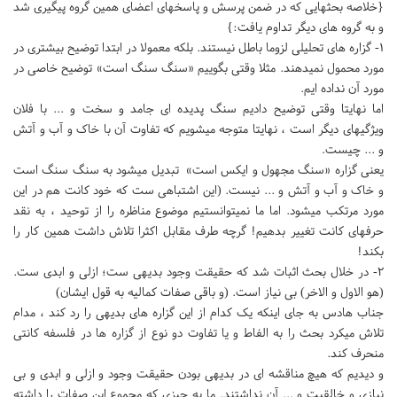
{خلاصه بحثهایی که در ضمن پرسش و پاسخهای اعضای همین گروه پیگیری شد
و به گروه های دیگر تداوم یافت:}
1- گزاره های تحلیلی لزوما باطل نیستند. بلکه معمولا در ابتدا توضیح بیشتری در
مورد محمول نمیدهند. مثلا وقتی بگوییم «سنگ سنگ است» توضیح خاصی در
مورد آن نداده ایم.
اما نهایتا وقتی توضیح دادیم سنگ پدیده ای جامد و سخت و ... با فلان
ویژگیهای دیگر است ، نهایتا متوجه میشویم که تفاوت آن با خاک و آب و آتش
و ... چیست.
یعنی گزاره «سنگ مجهول و ایکس است» تبدیل میشود به سنگ سنگ است
و خاک و آب و آتش و ... نیست. (این اشتباهی ست که خود کانت هم در این
مورد مرتکب میشود. اما ما نمیتوانستیم موضوع مناظره را از توحید ، به نقد
حرفهای کانت تغییر بدهیم! گرچه طرف مقابل اکثرا تلاش داشت همین کار را
بکند!
2- در خلال بحث اثبات شد که حقیقت وجود بدیهی ست؛ ازلی و ابدی ست.
(هو الاول و الاخر) بی نیاز است. (و باقی صفات کمالیه به قول ایشان)
جناب هادس به جای اینکه یک کدام از این گزاره های بدیهی را رد کند ، مدام
تلاش میکرد بحث را به الفاط و یا تفاوت دو نوع از گزاره ها در فلسفه کانتی
منحرف کند.
و دیدیم که هیچ مناقشه ای در بدیهی بودن حقیقت وجود و ازلی و ابدی و بی
نیازی و خالقیت و ... آن نداشتند. ما به چیزی که مجموع این صفات را داشته