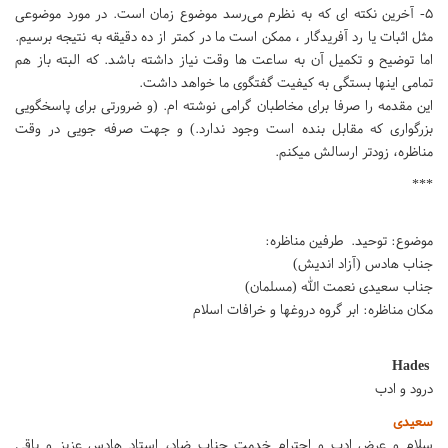
۵- آخرین نکته ای که به نظرم می‌رسد موضوع زمان است. در مورد موضوعی
مثل اثبات یا رد آفریدگار ، ممکن است ما در کمتر از ده دقیقه به نتیجه برسیم.
اما توضیح و تکمیل آن به ساعت ها وقت نیاز داشته باشد. که البته باز هم
تمامی اینها بستگی به کیفیت گفتگوی ما خواهد داشت.
این مقدمه را صرفا برای مخاطبان گرامی نوشته ام. (و ضرورتی برای پاسخگویی
بزرگواری که مقابل بنده است وجود ندارد.) و جهت صرفه جویی در وقت
مناظره، زودتر ارسالش میکنم.
***
موضوع: توحید. طرفین مناظره:
جناب هادس (آزاد اندیش)
جناب سعیدی نعمت الله (مسلمان)
مکان مناظره: ابر گروه دروغها و خرافات اسلام
Hades
درود و ادب
سعیدی
سلام و عرض ادب و احترام خدمت جناب ضاد، استاد هادس عزیز و باقی