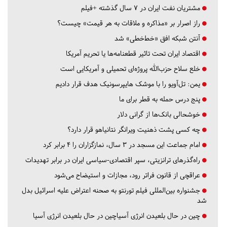
مشتریان نفت ایران در ۷ سال گذشته +فیلم
راز اصرار بر «مذاکره و ملاقات به هر قیمت» چیست؟
آنتن شبکه افق «خط‌خطی» شد
اقتصاد ایران تحت تاثیر قطعنامه‌ها یا تحریم‌ آمریکا
خلع سلاح حزب‌الله پروژه‌ای تحمیلی و آمریکایی است
یمن: تل‌آویو را با موشک هایپرسونیک هدف قرار دادیم
پنج درس‌ حمله به قطر برای ما
خوشحالی بانک‌ها از گرانی دلار
چه کسی پشت ذهنیت ویرانگر نتانیاهو قرار دارد؟
امام جماعت این مسجد در ۳ سال، نمازگزاران را ۴ برابر کرد
راه‌گذرهای ترانزیتی، سپر اقتصادی-سیاسی ایران در برابر تهدیدات
عراقچی از قانون فراتر رود، مجازات و استیضاح می‌شود
جشنواره بین‌المللی فیلم تورنتو به صحنه اعتراض علیه اسرائیل بدل
شد
چین در حال بلعیدن انرژی آسیاچین در حال بلعیدن انرژی آسیا