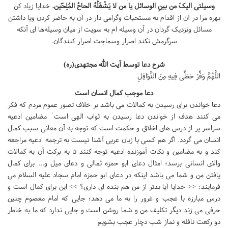
وسیلتی الیکَ من بینِ الوسائل یا من لا یَشْغَلُهُ الحاحُ المُلِحّین.
خدایا زیاد کن
بهره مرا در آن از اقدام به مستحبات وگرامی دار در آن به حاضر کردن ویا داشتن
مسائل ونزدیک گردان در آن وسیله ام به سویت از میان وسیله‌ها ای آنکه
سرگرمش نکند اصرار وسماجت اصرار کنندگان.
شرح دعا توسط آیت الله مجتهدی(ره)
اللَّهُمَّ وَفِّرْ حَظِّی فِیهِ مِنَ النَّوَافِلِ
دعا موجب کمال انسان است
دعا خواندن برای رسیدن به کمالات می باشد بر خلاف تصور عموم مردم که فکر
می کنند هدف از خواندن دعا رسیدن به ثواب الهی است ٰ مضامین ادعیه
سراسر پر از درس های اخلاق و حکمت است که توجه به آن معانی سبب کمال
انسان می گردد. اگر هم کسی با زبان عربی آشنا نیست به ترجمه ادعیه مراجعه
کند و به مضامین و نکات آموزنده ادعیه توجه کنند تا به برکت آن به کمالات
والای انسانی برسد؛ امثال دعای ابو حمزه ثمالی و دعای میل و... برای کمال
یافتن من و شما می باشد اینکه در دعای ابو حمزه امام سجاد علیه السلام می
فرمایند: << خدایا آیا بدتر از من هم بنده ای داری؟ >> این برای کمال است و
درس مبارزه با عجب و غرور را به ما می دهد؛ جایی که امام معصوم چنین
حرفی می زند دیگر تکلیف من و شما روشن است و جایی ندارد که ما به خاطر
دو رکعت نافله و نماز شب دچار عجب بشویم