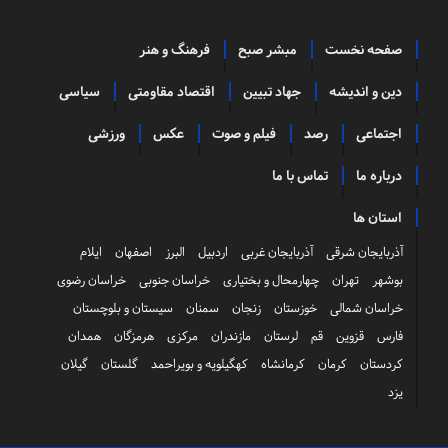
صفحه نخست
مبشر صبح
فرهنگ و هنر
دین و اندیشه
جهاد تبیین
اقتصاد مقاومتی
سیاسی
اجتماعی
رصد
فیلم و صوت
عکس
ورزشی
درباره ما
تماس با ما
استان ها
آذربایجان شرقی
آذربایجان غربی
اردبیل
البرز
اصفهان
ایلام
بوشهر
تهران
چهارمحال و بختیاری
خراسان جنوبی
خراسان رضوی
خراسان شمالی
خوزستان
زنجان
سمنان
سیستان و بلوچستان
فارس
قزوین
قم
لرستان
مازندران
مرکزی
هرمزگان
همدان
کردستان
کرمان
کرمانشاه
کهگیلویه و بویراحمد
گلستان
گیلان
یزد