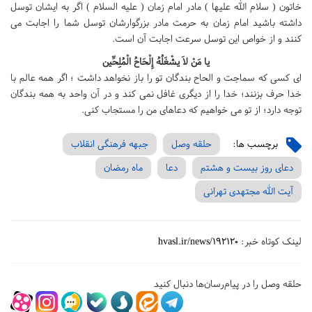
خاتون ( سلام الله علیها ) مادر امام زمان ( علیه السلام ) اگر به ایشان توسل
داشته باشید امام زمان به حرمت مادر بزرگوارشان توسل شما را اجابت می
کنند و از خواص این توسل سرعت اجابت آن است.
یا مَنْ لاَ یشْغَلُهُ إِلْحَاحُ الْمُلِحِّین
ای کسی که سماجت و الحاح بندگان تو را باز نخواهد داشت ؛ اگر همه عالم با
خدا حرف بزنند؛ خدا را از دیگری غافل نمی کند و در آن واحد به همه بندگان
توجه دارد؛ از تو می خواهیم که دعاهای من را مستجاب کنی.
برچسب ها:
حلقه وصل
جبهه فرهنگی انقلاب
دعای روز بیست و هشتم
دعا
ماه رمضان
آیت الله مجتهدی تهرانی
لینک کوتاه خبر:
hvasl.ir/news/192120
حلقه وصل را در پیام‌رسان‌ها دنبال کنید