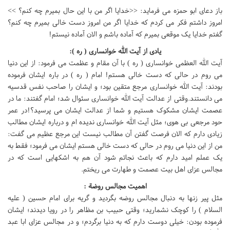
باز دعای ابو حمزه می فرماید: <<خدایا اگر من با این حال بمیرم چه کنم؟ >>
امروز داشتم فکر می کردم که خدایا اگر من امروز دست خالی بمیرم چه کنم؟
گفتم خدایا یک موقعی بمیرم که آماده باشم و الان آماده نیستم!
یادی از آیت الله خوانساری ( ره ):
آیت الله العظمی خوانساری ( ره ) با آن مقام و عظمت می فرمود: از این دنیا
می روم در حالی که دست خالی هستم! امام ( ره ) در باره ایشان فرموده
بودند: آیت الله خوانساری مرجع متقین بود؛ و ایشان را صاحب نفس قدسیه
می دانستند.وقتی از عدالت آیت الله خوانساری سئوال شد؛ امام گفتند: ما در
عصمت ایشان مشکوک هستیم و شما از عدالت ایشان می پرسید؟!در عمر
حود مرجعی بی هوی؛ مثل آیت الله خوانساری ندیده ام و درباره ایشان مطالب
زیادی دارم که الان فرصت گفتن آن مطالب نیست این مرجع عظیم می گفت:
من از این دنیا می روم در حالی که دست خالی هستم ایشان می فرمود؛ فقط به
یک عملم امید دارم که باعث نجاتم شود آن هم به اشکهایی است که در
مجالس عزای اهل بیت عصمت و طهارت می ریختم.
اهمیت مجالس روضة :
مثل پیر زنها به دنبال مجالس روضه بگردید و گریه برای امام حسین ( علیه
السلام ) را کوچک نشمارید؛ وقتی حبیب بن مظاهر را در رویا دیدند؛ ایشان
فرموده بودن: خیلی دوست دارم که به دنیا برگردم؛ و در مجالس عزای ابا عبد