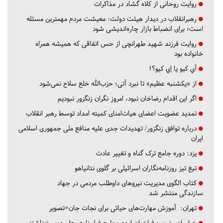
روایت روحانی از کلاه گشاد در مذاکرات
رهبرانقلاب در دیدار هیئت دولت: معیشت مردم مهمترین مسئله
است؛ برای انضباط بازار چاره‌اندیشی شود
روایت فرزند شهید طهرانچی از حس اتفاقی که همیشه همراه
خانواده بود
آي كيو يا اِي كيو؟!
از «یکشنبه عظیم» تا نبرد آتی؛ حزب‌الله خلع سلاح نمی‌شود
اگر این اقدام رضاخان نبود، امروز نگران زنگزور نبودیم
تمدید عضویت اعضای هیات‌امنای کمیته امداد توسط رهبر انقلاب
درباره توافق زنگزور/ تهدیدات جدی علیه منافع ملی جمهوری اسلامی
ایران
یزد:
دوره جامع ترک گناه و تغییر عادت
تیغ تیز روزنامه‌نگاران اسرائیلی بر گلوی نتانیاهو
کتاب الگوی مدیریت نیروهای داوطلب مردمی در جهاد
سازندگی منتشر شد
تهران:
آموزش مهارت‌های حیاتی برای نجات جان+تصویر
خراسان رضوی:
فراخوان ایده و طرح فیلم‌نامه معلم دوست‌داشتنی