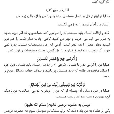
الله گریه کنم.
ادعیه را نوبر کنید
خدایا توفیق نوافل و اعمال مستحبی بده و بهره من را از نوافل زیاد کن
استاد من آقای برهان ( ره ) می گفتند:
گاهی اوقات انسان باید مستحبات را هم نوبر کند همانطوری که اگر میوه جدید
به بازار می آید می خرید و نوبر می کنید گاهی اوقات نماز شب را هم نوبر
کنید؛ دعای مجیر را هم نوبر کنید؛ آدمی که اهل مستحبات نیست بدرد نمی
خورد اگر همیشه هم توفیق ندارید لا اقل گاهی اوقات مستحبات را نوبر کنید.
وَ أَکرِمْنِی فِیهِ بِإِحْضَارِ الْمَسَائِلِ
خدایا من را گرامی بدار تا مسائل شرعی ام را بدانم؛ انسان باید مسائل دین خود
را بداند مخصوصا طلبه که باید مشتش پر باشد و بتواند جواب مسائل مردم را
بدهد.
وَ قَرِّبْ فِیهِ وَسِیلَتِی إِلَیک مِنْ بَینِ الْوَسَائِلِ
خدایا در بین وسائل آن وسیله ای که من را زودتر به تو می رساند به من نزدیک
کن؛ بهترین وسیله هم اهل بیت هستند.
توسل به حضرت نرجس خاتون( سلام الله علیها)
یکی از علماء به من یاد دادند که برای مشکلاتم متوسل شوم به حضرت نرجس