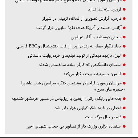
قزوین:
غزه غذا ندارد
فارس:
گزارش تصویری از فعالان تربیتی در شیراز
آژانس هسته‌ای آمریکا هدف نفوذ سایبری قرار گرفت
سخنی دوستانه با آقای عراقچی
ابعاد ناگوار حمله به زندان اوین از قاب اینترنشنال و BBC فارسی
البرز:
بازدید میدانی از تولید فیلم‌های خرده‌روایت داستانی
استادان دانشگاهی که کارگر ساده ساختمانی شدند
فارس:
حسینیه تربیت برگزار می‌کند
خراسان رضوی:
فراخوان هشتمین کنگره سراسری شعر عاشورا
«حنجره های سرخ»
جابه‌جایی رایگان زائران اربعین با ریل‌باس در مسیر خرمشهر-شلمچه
قحطی در غزه؛ شکر کیلویی هزار دلار شد
غزه در حال مرگ است
استفاده ابزاری وزارت کار از تصاویر بی حجاب شهدای اخیر