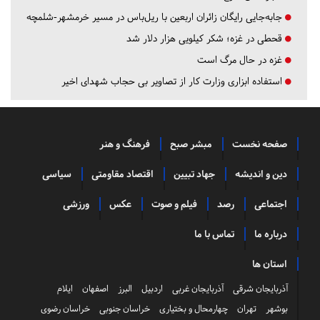
جابه‌جایی رایگان زائران اربعین با ریل‌باس در مسیر خرمشهر-شلمچه
قحطی در غزه؛ شکر کیلویی هزار دلار شد
غزه در حال مرگ است
استفاده ابزاری وزارت کار از تصاویر بی حجاب شهدای اخیر
صفحه نخست
مبشر صبح
فرهنگ و هنر
دین و اندیشه
جهاد تبیین
اقتصاد مقاومتی
سیاسی
اجتماعی
رصد
فیلم و صوت
عکس
ورزشی
درباره ما
تماس با ما
استان ها
آذربایجان شرقی
آذربایجان غربی
اردبیل
البرز
اصفهان
ایلام
بوشهر
تهران
چهارمحال و بختیاری
خراسان جنوبی
خراسان رضوی