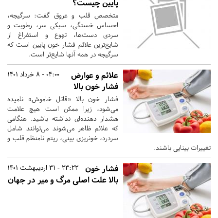
پایین چیست؟
متخصص قلب و عروق گفت: سرگیجه،
احساس خستگی، سبکی سر، رطوبت و
سردی دست‌ها، تهوع و استفراغ از
شایع‌ترین علائم فشار خون پایین است که
سرگیجه در همه آنها شایع‌تر است.
علائم و عوارض
04:00 - 8 خرداد 1401
فشار خون بالا
فشار خون بالا «قاتل خاموش» نامیده
می‌شود، زیرا ممکن است هیچ علامت
هشدار دهنده‌ای نداشته باشید. هنگامی
که علائم ظاهر می‌شوند می‌توانند شامل
سردرد، خونریزی بینی، ریتم نامنظم قلب و
تغییرات بینایی باشند.
فشار خون
23:22 - 31 اردیبهشت 1401
بالا علت اصلی مرگ و میر در جهان