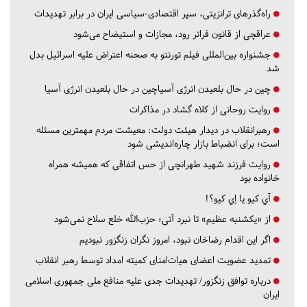
راه‌گذرهای ترانزیتی، سپر اقتصادی-سیاسی ایران در برابر تهدیدات
عراقچی از قانون فراتر رود، مجازات و استیضاح می‌شود
جشنواره بین‌المللی فیلم تورنتو به صحنه اعتراض علیه اسرائیل بدل
شد
چین در حال بلعیدن انرژی آسیاچین در حال بلعیدن انرژی آسیا
روایت روحانی از کلاه گشاد در مذاکرات
رهبرانقلاب در دیدار هیئت دولت: معیشت مردم مهمترین مسئله
است؛ برای انضباط بازار چاره‌اندیشی شود
روایت فرزند شهید طهرانچی از حس اتفاقی که همیشه همراه
خانواده بود
آي كيو يا اِي كيو؟!
از «یکشنبه عظیم» تا نبرد آتی؛ حزب‌الله خلع سلاح نمی‌شود
اگر این اقدام رضاخان نبود، امروز نگران زنگزور نبودیم
تمدید عضویت اعضای هیات‌امنای کمیته امداد توسط رهبر انقلاب
درباره توافق زنگزور/ تهدیدات جدی علیه منافع ملی جمهوری اسلامی
ایران