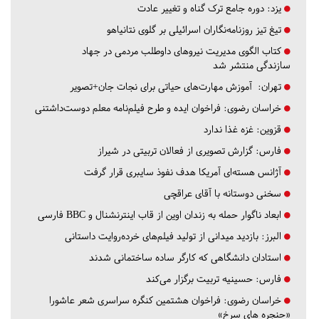
یزد:
دوره جامع ترک گناه و تغییر عادت
تیغ تیز روزنامه‌نگاران اسرائیلی بر گلوی نتانیاهو
کتاب الگوی مدیریت نیروهای داوطلب مردمی در جهاد
سازندگی منتشر شد
تهران:
آموزش مهارت‌های حیاتی برای نجات جان+تصویر
خراسان رضوی:
فراخوان ایده و طرح فیلم‌نامه معلم دوست‌داشتنی
قزوین:
غزه غذا ندارد
فارس:
گزارش تصویری از فعالان تربیتی در شیراز
آژانس هسته‌ای آمریکا هدف نفوذ سایبری قرار گرفت
سخنی دوستانه با آقای عراقچی
ابعاد ناگوار حمله به زندان اوین از قاب اینترنشنال و BBC فارسی
البرز:
بازدید میدانی از تولید فیلم‌های خرده‌روایت داستانی
استادان دانشگاهی که کارگر ساده ساختمانی شدند
فارس:
حسینیه تربیت برگزار می‌کند
خراسان رضوی:
فراخوان هشتمین کنگره سراسری شعر عاشورا
«حنجره های سرخ»