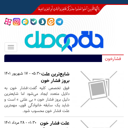
Toggle
igation
فشارخون
شایع‌ترین علت
05:30 - 17 شهریور 1401
بروز فشار خون
فوق تخصص کلیه گفت:‌فشار خون به
دلایل متعدد ایجاد می‌شود اما شایعترین
دلیل بروز فشار خون « بی علتی » است و
شاید یک سابقه خانوادگی قوی، مهمترین
علت فشار خون محسوب شود.
علت فشار خون
01:30 - 28 مرداد 1401