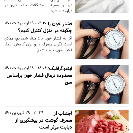
درد و همچنین مشکلات جدی تری در
درازمدت شود.
فشار خون را
04:30 - 19 اردیبهشت 1401
چگونه در منزل کنترل کنیم؟
اگر به فشار خون بالا مبتلا شده‌ایم، ممکن
است نگران مصرف دارو برای کاهش اعداد
فشار خون خود باشیم.
اینفوگرافیک/
18:04 - 18 اردیبهشت 1401
محدوده نرمال فشار خون براساس
سن
اجتناب از
02:34 - 29 فروردین 1401
مصرف گوشت در پیشگیری از
دیابت موثر است