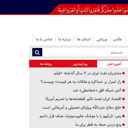
عکس
ورزشی
استان ها
درباره ما
تماس با ما
آخرین اخبار
پربازدیدترین
روزنامه ها
مشتریان نفت ایران در ۷ سال گذشته +فیلم
راز اصرار بر «مذاکره و ملاقات به هر قیمت» چیست؟
آنتن شبکه افق «خط‌خطی» شد
اقتصاد ایران تحت تاثیر قطعنامه‌ها یا تحریم‌ آمریکا
خلع سلاح حزب‌الله پروژه‌ای تحمیلی و آمریکایی است
یمن: تل‌آویو را با موشک هایپرسونیک هدف قرار دادیم
پنج درس‌ حمله به قطر برای ما