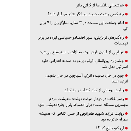
خوشحالی بانک‌ها از گرانی دلار
چه کسی پشت ذهنیت ویرانگر نتانیاهو قرار دارد؟
امام جماعت این مسجد در ۳ سال، نمازگزاران را ۴ برابر
کرد
راه‌گذرهای ترانزیتی، سپر اقتصادی-سیاسی ایران در برابر
تهدیدات
عراقچی از قانون فراتر رود، مجازات و استیضاح می‌شود
جشنواره بین‌المللی فیلم تورنتو به صحنه اعتراض علیه
اسرائیل بدل شد
چین در حال بلعیدن انرژی آسیاچین در حال بلعیدن
انرژی آسیا
روایت روحانی از کلاه گشاد در مذاکرات
رهبرانقلاب در دیدار هیئت دولت: معیشت مردم
مهمترین مسئله است؛ برای انضباط بازار چاره‌اندیشی شود
روایت فرزند شهید طهرانچی از حس اتفاقی که همیشه
همراه خانواده بود
آي كيو يا اِي كيو؟!