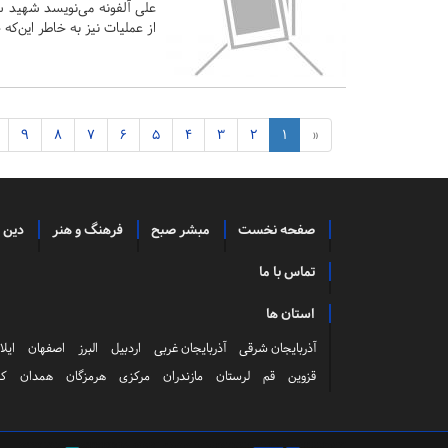
علی آلفونه می‌نویسد شهید 
از عملیات نیز به خاطر این‌
9
8
7
6
5
4
3
2
1
«
صفحه نخست
مبشر صبح
فرهنگ و هنر
دین 
تماس با ما
استان ها
آذربایجان شرقی
آذربایجان غربی
اردبیل
البرز
اصفهان
ایلا
قزوین
قم
لرستان
مازندران
مرکزی
هرمزگان
همدان
کر