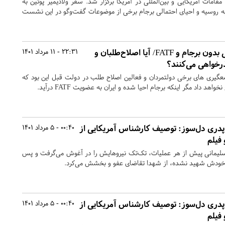
امات آمریکایی و بین‌المللی در آمریکا برگزار شد. سفر ولادیمیر پوتین به
ی به روسیه و احیای احتمالی برجام برخی از موضوعات گفت‌وگو در این نشست
۱۰ دستاورد دولت رئیسی بدون برجام و FATF/ آیا اصلاح‌طلبان و
22:31 - 11 مرداد 1401
ذرخواهی می‌کنند؟
یری های برخی دولتمردان و فعالین اصلاح طلب در دولت قبل این بود که
هد داد مگر اینکه برجام احیا شده و ایران به عضویت FATF درآید.
و پدری دل‌سوز: توصیف کارشناس آمریکایی از
00:40 - 5 مرداد 1401
فیلم
سلیمانی پیش از هر عملیات، تک‌تک نیروهایش را در آغوش می‌گرفت و پس
که خودش شهید نشده، از شهدا تقاضای عفو و بخشش می‌کرد.
و پدری دل‌سوز: توصیف کارشناس آمریکایی از
00:40 - 5 مرداد 1401
فیلم