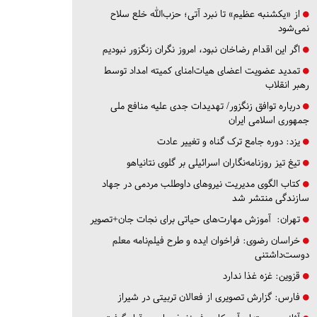
از «یکشنبه عظیم» تا نبرد آتی؛ حزب‌الله خلع سلاح
نمی‌شود
اگر این اقدام رضاخان نبود، امروز نگران زنگزور نبودیم
تمدید عضویت اعضای هیات‌امنای کمیته امداد توسط
رهبر انقلاب
درباره توافق زنگزور/ تهدیدات جدی علیه منافع ملی
جمهوری اسلامی ایران
یزد:
دوره جامع ترک گناه و تغییر عادت
تیغ تیز روزنامه‌نگاران اسرائیلی بر گلوی نتانیاهو
کتاب الگوی مدیریت نیروهای داوطلب مردمی در جهاد
سازندگی منتشر شد
تهران:
آموزش مهارت‌های حیاتی برای نجات جان+تصویر
خراسان رضوی:
فراخوان ایده و طرح فیلم‌نامه معلم
دوست‌داشتنی
قزوین:
غزه غذا ندارد
فارس:
گزارش تصویری از فعالان تربیتی در شیراز