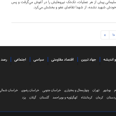
سلیمانی پیش از هر عملیات، تک‌تک نیروهایش را در آغوش می‌گرفت و پس
که خودش شهید نشده، از شهدا تقاضای عفو و بخشش می‌کرد.
»
10
و اندیشه
جهاد تبیین
اقتصاد مقاومتی
سیاسی
اجتماعی
رصد
م
بوشهر
تهران
چهارمحال و بختیاری
خراسان جنوبی
خراسان رضوی
خراسان شمالی
دستان
کرمان
کرمانشاه
کهگیلویه و بویراحمد
گلستان
گیلان
یزد