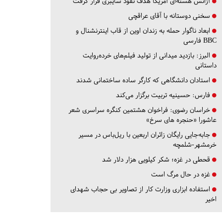
آژانس هسته‌ای آمریکا هدف نفوذ سایبری قرار گرفت
سخنی دوستانه با آقای عراقچی
ابعاد ناگوار حمله به زندان اوین از قاب اینترنشنال و
BBC فارسی
البرز:
بازدید میدانی از تولید فیلم‌های خرده‌روایت
داستانی
استادان دانشگاهی که کارگر ساده ساختمانی شدند
فارس:
حسینیه تربیت برگزار می‌کند
خراسان رضوی:
فراخوان هشتمین کنگره سراسری شعر
عاشورا «حنجره های سرخ»
جابه‌جایی رایگان زائران اربعین با ریل‌باس در مسیر
خرمشهر-شلمچه
قحطی در غزه؛ شکر کیلویی هزار دلار شد
غزه در حال مرگ است
استفاده ابزاری وزارت کار از تصاویر بی حجاب شهدای
اخیر