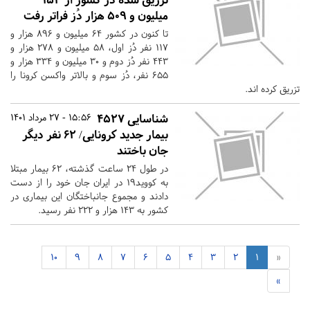
میلیون و ۵۰۹ هزار دُز فراتر رفت
تا کنون در کشور ۶۴ میلیون و ۸۹۶ هزار و
۱۱۷ نفر دُز اول، ۵۸ میلیون و ۲۷۸ هزار و
۴۴۳ نفر دُز دوم و ۳۰ میلیون و ۳۳۴ هزار و
۶۵۵ نفر، دُز سوم و بالاتر واکسن کرونا را
تزریق کرده اند.
شناسایی ۴۵۲۷
15:56 - 27 مرداد 1401
بیمار جدید کرونایی/ ۶۲ نفر دیگر
جان باختند
در طول ۲۴ ساعت گذشته، ۶۲ بیمار مبتلا
به کووید۱۹ در ایران جان خود را از دست
دادند و مجموع جانباختگان این بیماری در
کشور به ۱۴۳ هزار و ۲۲۲ نفر رسید.
10
9
8
7
6
5
4
3
2
1
«
»