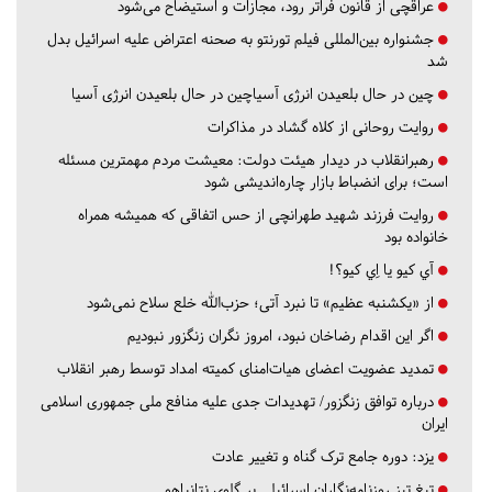
عراقچی از قانون فراتر رود، مجازات و استیضاح می‌شود
جشنواره بین‌المللی فیلم تورنتو به صحنه اعتراض علیه اسرائیل بدل
شد
چین در حال بلعیدن انرژی آسیاچین در حال بلعیدن انرژی آسیا
روایت روحانی از کلاه گشاد در مذاکرات
رهبرانقلاب در دیدار هیئت دولت: معیشت مردم مهمترین مسئله
است؛ برای انضباط بازار چاره‌اندیشی شود
روایت فرزند شهید طهرانچی از حس اتفاقی که همیشه همراه
خانواده بود
آي كيو يا اِي كيو؟!
از «یکشنبه عظیم» تا نبرد آتی؛ حزب‌الله خلع سلاح نمی‌شود
اگر این اقدام رضاخان نبود، امروز نگران زنگزور نبودیم
تمدید عضویت اعضای هیات‌امنای کمیته امداد توسط رهبر انقلاب
درباره توافق زنگزور/ تهدیدات جدی علیه منافع ملی جمهوری اسلامی
ایران
یزد:
دوره جامع ترک گناه و تغییر عادت
تیغ تیز روزنامه‌نگاران اسرائیلی بر گلوی نتانیاهو