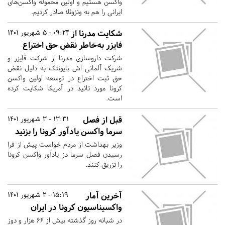
واکسن هستیم و اولین محموله واکسن‌های
ایرانی را هم به ونزوئلا صادر کردیم.
شکایت مدرنا از
09:24 - 5 شهریور 1401
فایزر به‌خاطر نقض حق اختراع
شرکت داروسازی مدرنا از شرکت فایزر و
شریک آلمانی اش بایونتک به دلیل نقض
حق ثبت اختراع در توسعه اولین واکسن
کرونا مورد تائید در آمریکا شکایت کرده
است.
قبل از فصل
13:31 - 3 شهریور 1401
سرما واکسن یادآور کرونا را بزنید
وزیر بهداشت از مردم خواست پیش از فرا
رسیدن فصل سرما دز یادآور واکسن کرونا
را تزریق کنند.
آخرین آمار
15:19 - 2 شهریور 1401
واکسیناسیون کرونا در ایران
در شبانه روز گذشته بیش از ۶۶ هزار و دوز