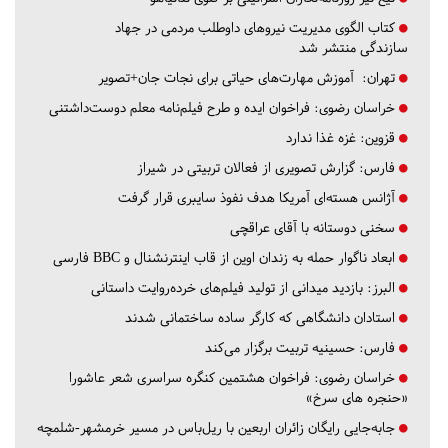
کتاب الگوی مدیریت نیروهای داوطلب مردمی در جهاد
سازندگی منتشر شد
تهران:
آموزش مهارت‌های حیاتی برای نجات جان+تصویر
خراسان رضوی:
فراخوان ایده و طرح فیلم‌نامه معلم دوست‌داشتنی
قزوین:
غزه غذا ندارد
فارس:
گزارش تصویری از فعالان تربیتی در شیراز
آژانس هسته‌ای آمریکا هدف نفوذ سایبری قرار گرفت
سخنی دوستانه با آقای عراقچی
ابعاد ناگوار حمله به زندان اوین از قاب اینترنشنال و BBC فارسی
البرز:
بازدید میدانی از تولید فیلم‌های خرده‌روایت داستانی
استادان دانشگاهی که کارگر ساده ساختمانی شدند
فارس:
حسینیه تربیت برگزار می‌کند
خراسان رضوی:
فراخوان هشتمین کنگره سراسری شعر عاشورا
«حنجره های سرخ»
جابه‌جایی رایگان زائران اربعین با ریل‌باس در مسیر خرمشهر-شلمچه