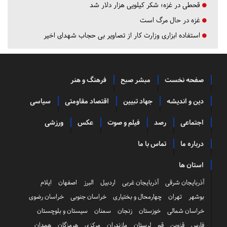
قحطی در غزه؛ شکر کیلویی هزار دلار شد
غزه در حال مرگ است
استفاده ابزاری وزارت کار از تصاویر بی حجاب شهدای اخیر
صفحه نخست
مبشر صبح
فرهنگ و هنر
دین و اندیشه
جهاد تبیین
اقتصاد مقاومتی
سیاسی
اجتماعی
رصد
فیلم و صوت
عکس
ورزشی
درباره ما
تماس با ما
استان ها
آذربایجان شرقی
آذربایجان غربی
اردبیل
البرز
اصفهان
ایلام
بوشهر
تهران
چهارمحال و بختیاری
خراسان جنوبی
خراسان رضوی
خراسان شمالی
خوزستان
زنجان
سمنان
سیستان و بلوچستان
فارس
قزوین
قم
لرستان
مازندران
مرکزی
هرمزگان
همدان