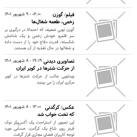
فیلم/ گوزن
04:00 - 9 شهریور 1401
زخمی، طعمه شغال‌ها
گوزن توبی ضعیف که احتمالا در درگیری بر
سر قلمرو خودش زخمی و یک شاخش
شکسته، قدرت دفاع خود را از دست داده
و شغالها در حال تغذیه از آن هستند.
تصاویری دیدنی
19:19 - 8 شهریور 1401
از حرکت شترها در کویر ایران
ویدئویی جالب از حرکت شترها در کویر
مرکزی ایران را می بینید.
عکس/ کرگدنی
13:00 - 8 شهریور 1401
که تخت خواب شد
این تصویر از استراحت یک آکس‌پِکِر نوک
قرمز روی شاخ یک کرگدن، حسابی مورد
توجه کاربران فضای مجازی قرار گرفت.