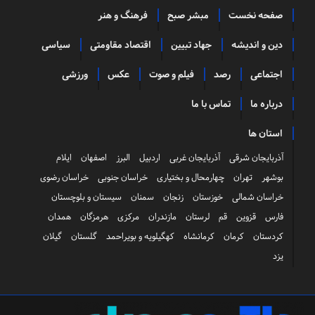
صفحه نخست
مبشر صبح
فرهنگ و هنر
دین و اندیشه
جهاد تبیین
اقتصاد مقاومتی
سیاسی
اجتماعی
رصد
فیلم و صوت
عکس
ورزشی
درباره ما
تماس با ما
استان ها
آذربایجان شرقی
آذربایجان غربی
اردبیل
البرز
اصفهان
ایلام
بوشهر
تهران
چهارمحال و بختیاری
خراسان جنوبی
خراسان رضوی
خراسان شمالی
خوزستان
زنجان
سمنان
سیستان و بلوچستان
فارس
قزوین
قم
لرستان
مازندران
مرکزی
هرمزگان
همدان
کردستان
کرمان
کرمانشاه
کهگیلویه و بویراحمد
گلستان
گیلان
یزد