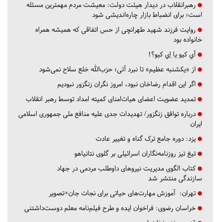
رهبرانقلاب در دیدار هیئت دولت: معیشت مردم مهمترین مسئله
است؛ برای انضباط بازار چاره‌اندیشی شود
روایت فرزند شهید طهرانچی از حس اتفاقی که همیشه همراه
خانواده بود
آي كيو يا اِي كيو؟!
از «یکشنبه عظیم» تا نبرد آتی؛ حزب‌الله خلع سلاح نمی‌شود
اگر این اقدام رضاخان نبود، امروز نگران زنگزور نبودیم
تمدید عضویت اعضای هیات‌امنای کمیته امداد توسط رهبر انقلاب
درباره توافق زنگزور/ تهدیدات جدی علیه منافع ملی جمهوری اسلامی
ایران
یزد:
دوره جامع ترک گناه و تغییر عادت
تیغ تیز روزنامه‌نگاران اسرائیلی بر گلوی نتانیاهو
کتاب الگوی مدیریت نیروهای داوطلب مردمی در جهاد
سازندگی منتشر شد
تهران:
آموزش مهارت‌های حیاتی برای نجات جان+تصویر
خراسان رضوی:
فراخوان ایده و طرح فیلم‌نامه معلم دوست‌داشتنی