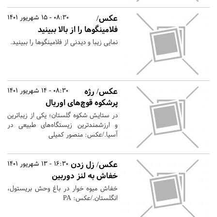
عکس/
08:30 - 15 شهریور 1401
فلامینگوها را از بالا ببینید
نمایی زیبا و دیدنی از فلامینگوها را ببینید.
عکس/ رژه
08:30 - 14 شهریور 1401
پرشکوه قوچ‌های اوریال
در ستایش شکوه گلستان؛ یکی از زیباترین
و ارزشمندترین زیستگاه‌های طبیعی در
آسیا./عکس: منصور کمیلی
عکس/ زل زدن
16:30 - 13 شهریور 1401
خفاش به لنز دوربین
خفاش میوه خوار در باغ وحش بریستول،
انگلستان./عکس: PA