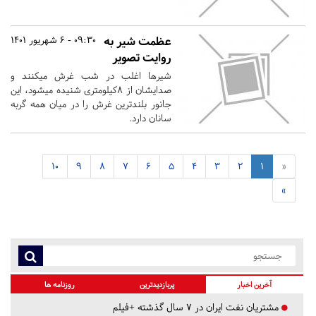
عظمت شیر به
09:30 - 6 شهریور 1401
روایت تصویر
شیرها اغلب در شب غرش می‎کنند و
صدایشان از ۸کیلومتری شنیده میشود، این
جانور بلندترین غرش را در میان همه گربه
سانان دارد.
10
9
8
7
6
5
4
3
2
1
«
»
آخرین اخبار
پربازدیدترین
روزنامه ها
مشتریان نفت ایران در ۷ سال گذشته +فیلم