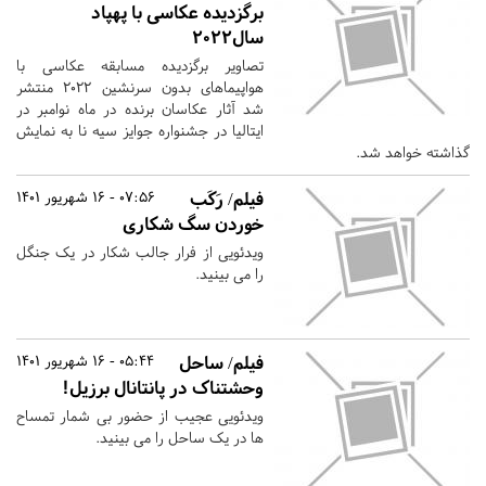
برگزدیده عکاسی با پهپاد
سال۲۰۲۲
تصاویر برگزدیده مسابقه عکاسی با
هواپیماهای بدون سرنشین ۲۰۲۲ منتشر
شد آثار عکاسان برنده در ماه نوامبر در
ایتالیا در جشنواره جوایز سیه نا به نمایش
گذاشته خواهد شد.
فیلم/ رَکَب
07:56 - 16 شهریور 1401
خوردن سگ شکاری
ویدئویی از فرار جالب شکار در یک جنگل
را می بینید.
فیلم/ ساحل
05:44 - 16 شهریور 1401
وحشتناک در پانتانال برزیل‌!
ویدئویی عجیب از حضور بی شمار تمساح
ها در یک ساحل را می بینید.