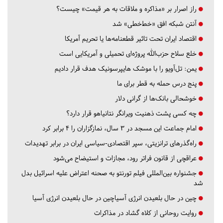
راز اصرار بر «مذاکره و ملاقات به هر قیمت» چیست؟
آنتن شبکه افق «خط‌خطی» شد
اقتصاد ایران تحت تاثیر قطعنامه‌ها یا تحریم‌ آمریکا
خلع سلاح حزب‌الله پروژه‌ای تحمیلی و آمریکایی است
یمن: تل‌آویو را با موشک هایپرسونیک هدف قرار دادیم
پنج درس‌ حمله به قطر برای ما
خوشحالی بانک‌ها از گرانی دلار
چه کسی پشت ذهنیت ویرانگر نتانیاهو قرار دارد؟
امام جماعت این مسجد در ۳ سال، نمازگزاران را ۴ برابر کرد
راه‌گذرهای ترانزیتی، سپر اقتصادی-سیاسی ایران در برابر تهدیدات
عراقچی از قانون فراتر رود، مجازات و استیضاح می‌شود
جشنواره بین‌المللی فیلم تورنتو به صحنه اعتراض علیه اسرائیل بدل
شد
چین در حال بلعیدن انرژی آسیاچین در حال بلعیدن انرژی آسیا
روایت روحانی از کلاه گشاد در مذاکرات