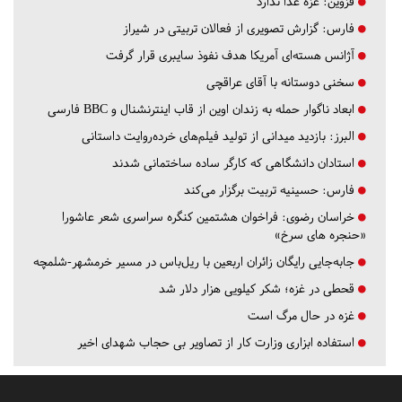
قزوین:
غزه غذا ندارد
فارس:
گزارش تصویری از فعالان تربیتی در شیراز
آژانس هسته‌ای آمریکا هدف نفوذ سایبری قرار گرفت
سخنی دوستانه با آقای عراقچی
ابعاد ناگوار حمله به زندان اوین از قاب اینترنشنال و BBC فارسی
البرز:
بازدید میدانی از تولید فیلم‌های خرده‌روایت داستانی
استادان دانشگاهی که کارگر ساده ساختمانی شدند
فارس:
حسینیه تربیت برگزار می‌کند
خراسان رضوی:
فراخوان هشتمین کنگره سراسری شعر عاشورا
«حنجره های سرخ»
جابه‌جایی رایگان زائران اربعین با ریل‌باس در مسیر خرمشهر-شلمچه
قحطی در غزه؛ شکر کیلویی هزار دلار شد
غزه در حال مرگ است
استفاده ابزاری وزارت کار از تصاویر بی حجاب شهدای اخیر