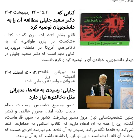
کتابی که
15:11 - 24 اردیبهشت 1402
دکتر سعید جلیلی مطالعه آن را به
دانشجویان توصیه کرد
قائم مقام انتشارات ایران گفت: کتاب
«شکست در بازی طولانی» که به
ناکامی‌های آمریکا در منطقه می‌پردازد،
کتابی مهم است که دکتر سعید جلیلی در
دیدار دانشجویی، خواندن آن را توصیه کرد و لازم دانست.
به میزبانی خانه
12:13 - 15 اسفند 1401
اندیشه ورزان
«جولان جوانمرد» رونمایی شد؛
جلیلی: رسیدن به قله‌ها، مدیرانی
مثل «خالدی» نیاز دارد
عضو مجموع تشخیص مصلحت نظام
بابیان اینکه امثال محروم خالدی و تکثیر
چنین شخصیت‌هایی نیاز امروز مسیر پیشرفت کشور به سوی قله‌هاست،
گفت: این را همه به آن اذعان داریم که انقلاب اسلامی به حداقل‌ها اکتفا
نمی‌کند به قله‌ها نگاه می‌کند رسیدن به آن قله‌ها هم نیازمند افرادی هست که
بتوانند آن قله را بشناسند و این توانایی را داشته باشند که به آن برسند.