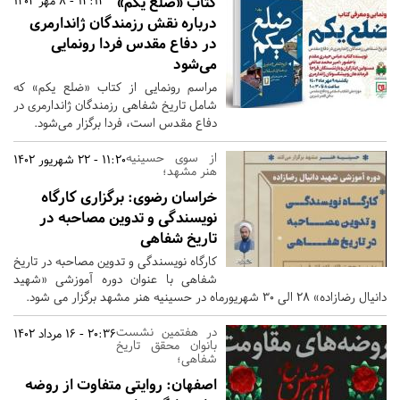
کتاب «ضلع یکم»
13:13 - 8 مهر 1402
درباره نقش رزمندگان ژاندارمری
در دفاع مقدس فردا رونمایی
می‌شود
مراسم رونمایی از کتاب «ضلع یکم» که
شامل تاریخ شفاهی رزمندگان ژاندارمری در
دفاع مقدس است، فردا برگزار می‌شود.
از سوی حسینیه
11:20 - 22 شهریور 1402
هنر مشهد؛
خراسان رضوی:
برگزاری کارگاه
نویسندگی و تدوین مصاحبه در
تاریخ شفاهی
کارگاه نویسندگی و تدوین مصاحبه در تاریخ
شفاهی با عنوان دوره آموزشی «شهید
دانیال رضازاده» ۲۸ الی ۳۰ شهریورماه در حسینیه هنر مشهد برگزار می شود.
در هفتمین نشست
20:36 - 16 مرداد 1402
بانوان محقق تاریخ
شفاهی؛
اصفهان:
روایتی متفاوت از روضه