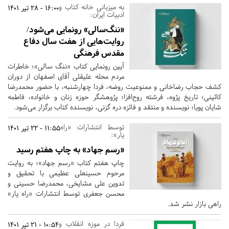
به میزبانی خانه کتاب و
16:00 - 28 تیر 1401
ادبیات ایران:
«ننگ‌سالی» رونمایی می‌شود/
روایت‌هایی از هفت سال دفاع
مقدس فرهنگی
آیین رونمایی کتاب «ننگ سالی»؛ خاطرات
مردم محله علیقلی آقای اصفهان از دوران
کشف حجاب رضاخانی و ممنوعیت روضه، فردا چهارشنبه، با حضور محمدرضا
کائینی؛ تاریخ پژوه، فرشته روح‌افزا؛ پژوهشگر حوزه زنان و خانواده، فاطمه
شایان پویا؛ نویسنده و منتقد و فائزه دره گزنی، نویسنده کتاب برگزار می‌شود.
توسط انتشارات «راه
11:55 - 22 تیر 1401
یار»:
«رسم جهاد» به چاپ هفتم رسید
چاپ هفتم کتاب «رسم جهاد»؛ به روایت
مرحوم حسینعلی عظیمی با تحقیق و
تدوین علی مشایخی، محمدرضا حسینی و
محسن جعفری توسط انتشارات «راه یار»
راهی بازار نشر شد.
فردا در موزه انقلاب و
10:54 - 21 تیر 1401