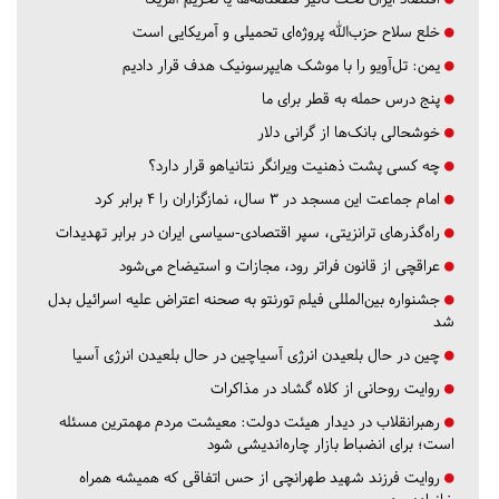
خلع سلاح حزب‌الله پروژه‌ای تحمیلی و آمریکایی است
یمن: تل‌آویو را با موشک هایپرسونیک هدف قرار دادیم
پنج درس‌ حمله به قطر برای ما
خوشحالی بانک‌ها از گرانی دلار
چه کسی پشت ذهنیت ویرانگر نتانیاهو قرار دارد؟
امام جماعت این مسجد در ۳ سال، نمازگزاران را ۴ برابر کرد
راه‌گذرهای ترانزیتی، سپر اقتصادی-سیاسی ایران در برابر تهدیدات
عراقچی از قانون فراتر رود، مجازات و استیضاح می‌شود
جشنواره بین‌المللی فیلم تورنتو به صحنه اعتراض علیه اسرائیل بدل
شد
چین در حال بلعیدن انرژی آسیاچین در حال بلعیدن انرژی آسیا
روایت روحانی از کلاه گشاد در مذاکرات
رهبرانقلاب در دیدار هیئت دولت: معیشت مردم مهمترین مسئله
است؛ برای انضباط بازار چاره‌اندیشی شود
روایت فرزند شهید طهرانچی از حس اتفاقی که همیشه همراه