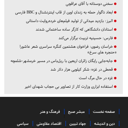
سخنی دوستانه با آقای عراقچی
ابعاد ناگوار حمله به زندان اوین از قاب اینترنشنال و BBC فارسی
البرز:
بازدید میدانی از تولید فیلم‌های خرده‌روایت داستانی
استادان دانشگاهی که کارگر ساده ساختمانی شدند
فارس:
حسینیه تربیت برگزار می‌کند
خراسان رضوی:
فراخوان هشتمین کنگره سراسری شعر عاشورا
«حنجره های سرخ»
جابه‌جایی رایگان زائران اربعین با ریل‌باس در مسیر خرمشهر-شلمچه
قحطی در غزه؛ شکر کیلویی هزار دلار شد
غزه در حال مرگ است
استفاده ابزاری وزارت کار از تصاویر بی حجاب شهدای اخیر
صفحه نخست
مبشر صبح
فرهنگ و هنر
دین و اندیشه
جهاد تبیین
اقتصاد مقاومتی
سیاسی