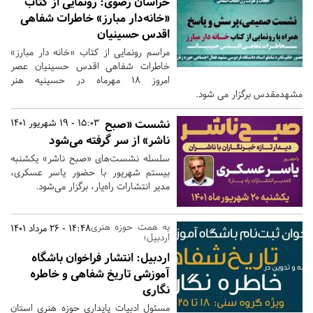
خراسان رضوی:
رونمایی از کتاب
«خانه‌دار مبارز» خاطرات شفاهی
اقدس حسینیان
مراسم رونمایی از کتاب «خانه دار مبارز»
خاطرات شفاهی اقدس حسینیان عصر
امروز 18 مهرماه در حسینیه هنر
مشهدمقدس برگزار می شود.
نشست «صبح
15:03 - 19 شهریور 1401
ناشر» از سر گرفته می‌شود
سلسله نشست‌های «صبح ناشر» یکشنبه
بیستم شهریور با حضور یاسر عسکری،
مدیر انتشارات راه‌یار، برگزار می‌شود.
به همت حوزه هنری
14:48 - 26 مرداد 1401
اردبیل؛
اردبیل:
انتشار فراخوان باشگاه
آموزشی تاریخ شفاهی و خاطره
نگاری
مسئول ادبیات پایداری حوزه هنری استان