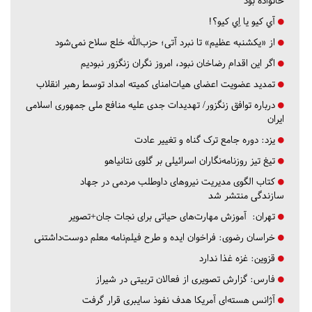
خانواده بود
آي كيو يا اِي كيو؟!
از «یکشنبه عظیم» تا نبرد آتی؛ حزب‌الله خلع سلاح نمی‌شود
اگر این اقدام رضاخان نبود، امروز نگران زنگزور نبودیم
تمدید عضویت اعضای هیات‌امنای کمیته امداد توسط رهبر انقلاب
درباره توافق زنگزور/ تهدیدات جدی علیه منافع ملی جمهوری اسلامی
ایران
یزد:
دوره جامع ترک گناه و تغییر عادت
تیغ تیز روزنامه‌نگاران اسرائیلی بر گلوی نتانیاهو
کتاب الگوی مدیریت نیروهای داوطلب مردمی در جهاد
سازندگی منتشر شد
تهران:
آموزش مهارت‌های حیاتی برای نجات جان+تصویر
خراسان رضوی:
فراخوان ایده و طرح فیلم‌نامه معلم دوست‌داشتنی
قزوین:
غزه غذا ندارد
فارس:
گزارش تصویری از فعالان تربیتی در شیراز
آژانس هسته‌ای آمریکا هدف نفوذ سایبری قرار گرفت