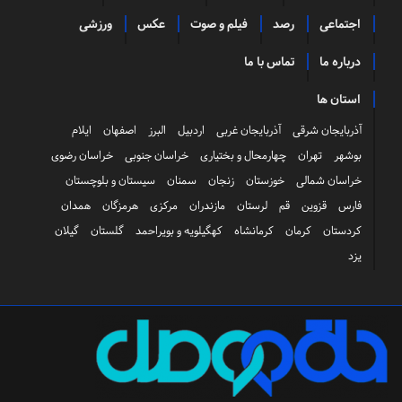
اجتماعی
رصد
فیلم و صوت
عکس
ورزشی
درباره ما
تماس با ما
استان ها
آذربایجان شرقی
آذربایجان غربی
اردبیل
البرز
اصفهان
ایلام
بوشهر
تهران
چهارمحال و بختیاری
خراسان جنوبی
خراسان رضوی
خراسان شمالی
خوزستان
زنجان
سمنان
سیستان و بلوچستان
فارس
قزوین
قم
لرستان
مازندران
مرکزی
هرمزگان
همدان
کردستان
کرمان
کرمانشاه
کهگیلویه و بویراحمد
گلستان
گیلان
یزد