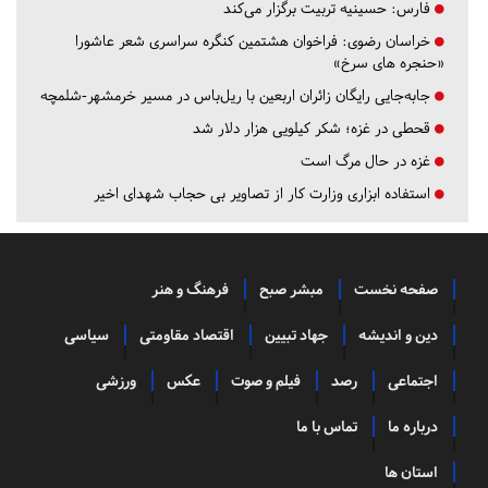
فارس:
حسینیه تربیت برگزار می‌کند
خراسان رضوی:
فراخوان هشتمین کنگره سراسری شعر عاشورا
«حنجره های سرخ»
جابه‌جایی رایگان زائران اربعین با ریل‌باس در مسیر خرمشهر-شلمچه
قحطی در غزه؛ شکر کیلویی هزار دلار شد
غزه در حال مرگ است
استفاده ابزاری وزارت کار از تصاویر بی حجاب شهدای اخیر
صفحه نخست
مبشر صبح
فرهنگ و هنر
دین و اندیشه
جهاد تبیین
اقتصاد مقاومتی
سیاسی
اجتماعی
رصد
فیلم و صوت
عکس
ورزشی
درباره ما
تماس با ما
استان ها