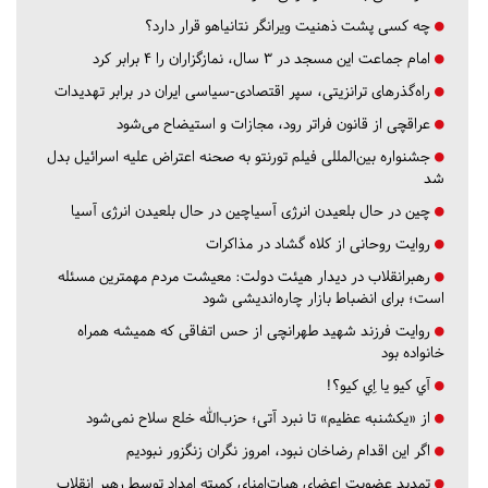
چه کسی پشت ذهنیت ویرانگر نتانیاهو قرار دارد؟
امام جماعت این مسجد در ۳ سال، نمازگزاران را ۴ برابر کرد
راه‌گذرهای ترانزیتی، سپر اقتصادی-سیاسی ایران در برابر تهدیدات
عراقچی از قانون فراتر رود، مجازات و استیضاح می‌شود
جشنواره بین‌المللی فیلم تورنتو به صحنه اعتراض علیه اسرائیل بدل
شد
چین در حال بلعیدن انرژی آسیاچین در حال بلعیدن انرژی آسیا
روایت روحانی از کلاه گشاد در مذاکرات
رهبرانقلاب در دیدار هیئت دولت: معیشت مردم مهمترین مسئله
است؛ برای انضباط بازار چاره‌اندیشی شود
روایت فرزند شهید طهرانچی از حس اتفاقی که همیشه همراه
خانواده بود
آي كيو يا اِي كيو؟!
از «یکشنبه عظیم» تا نبرد آتی؛ حزب‌الله خلع سلاح نمی‌شود
اگر این اقدام رضاخان نبود، امروز نگران زنگزور نبودیم
تمدید عضویت اعضای هیات‌امنای کمیته امداد توسط رهبر انقلاب