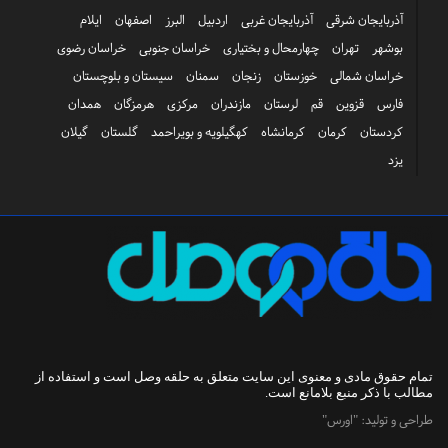
آذربایجان شرقی
آذربایجان غربی
اردبیل
البرز
اصفهان
ایلام
بوشهر
تهران
چهارمحال و بختیاری
خراسان جنوبی
خراسان رضوی
خراسان شمالی
خوزستان
زنجان
سمنان
سیستان و بلوچستان
فارس
قزوین
قم
لرستان
مازندران
مرکزی
هرمزگان
همدان
کردستان
کرمان
کرمانشاه
کهگیلویه و بویراحمد
گلستان
گیلان
یزد
تمام حقوق مادی و معنوی این سایت متعلق به
حلقه وصل
است و استفاده از
مطالب با ذکر منبع بلامانع است.
طراحی و تولید:
"اورس"