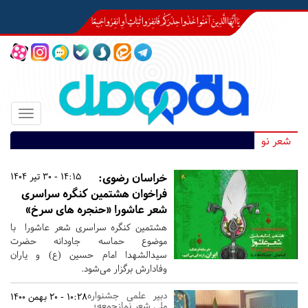
Toggle
igation
شعر نو
خراسان رضوی:
14:15 - 30 تیر 1404
فراخوان هشتمین کنگره سراسری
شعر عاشورا «حنجره های سرخ»
هشتمین کنگره سراسری شعر عاشورا با
موضوع حماسه جاودانه حضرت
سیدالشهدا امام حسین (ع) و یاران
وفادارش برگزار می‌شود.
دبیر علمی جشنواره
10:28 - 20 بهمن 1400
ملی شعر نمازجمعه؛