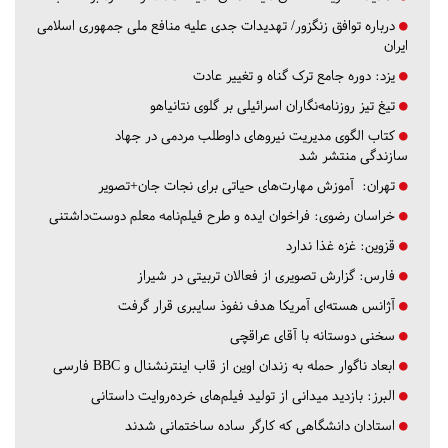
درباره توافق زنگزور/ تهدیدات جدی علیه منافع ملی جمهوری اسلامی
ایران
یزد:
دوره جامع ترک گناه و تغییر عادت
تیغ تیز روزنامه‌نگاران اسرائیلی بر گلوی نتانیاهو
کتاب الگوی مدیریت نیروهای داوطلب مردمی در جهاد
سازندگی منتشر شد
تهران:
آموزش مهارت‌های حیاتی برای نجات جان+تصویر
خراسان رضوی:
فراخوان ایده و طرح فیلم‌نامه معلم دوست‌داشتنی
قزوین:
غزه غذا ندارد
فارس:
گزارش تصویری از فعالان تربیتی در شیراز
آژانس هسته‌ای آمریکا هدف نفوذ سایبری قرار گرفت
سخنی دوستانه با آقای عراقچی
ابعاد ناگوار حمله به زندان اوین از قاب اینترنشنال و BBC فارسی
البرز:
بازدید میدانی از تولید فیلم‌های خرده‌روایت داستانی
استادان دانشگاهی که کارگر ساده ساختمانی شدند