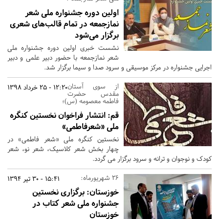
اولین دوره جشنواره ملی شعر
نمازجمعه در تمام قالب‌های شعری
برگزار می‌شود
نشست خبری اولین دوره جشنواره ملی
شعر نمازجمعه با حضور دبیر علمی و دبیر
اجرایی جشنواره در مرکز موسیقی و سرود صدا و سیما برگزار شد.
از سوی آستان
12:20 - 25 خرداد 1398
مقدس حضرت
فاطمه معصومه (س)؛
قم:
انتشار فراخوان نخستین کنگره
ملی «شعرفاطمی»
نخستین کنگره ملی «شعر فاطمی» در
چهار بخش شعر کلاسیک، شعر نو، شعر
کودک و نوجوان و ترانه و سرود برگزار می گردد.
26 شهریورماه:
15:41 - 30 تیر 1394
خوزستان:
برگزاری نخستین
جشنواره ملی شعر کتاب در
خوزستان