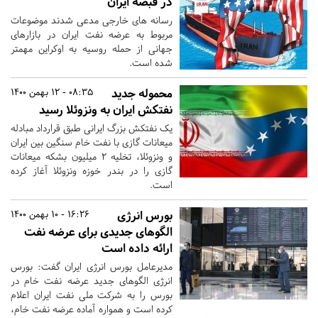
در قبضه ایران
رسانه های خارجی مدعی شدند موضوعات
مربوط به عرضه نفت ایران در بازارهای
جهانی از حمله روسیه به اوکراین مهمتر
شده است.
محموله جدید
08:35 - 12 بهمن 1400
نفتکش ایران به ونزوئلا رسید
یک نفتکش بزرگ ایرانی طبق قرارداد مبادله
میعانات گازی با نفت خام سنگین بین ایران
و ونزوئلا، تخلیه ۲ میلیون بشکه میعانات
گازی را در بندر خوزه ونزوئلا آغاز کرده
است.
بورس انرژی
16:26 - 10 بهمن 1400
الگوهای جدیدی برای عرضه نفت
ارائه داده است
مدیرعامل بورس انرژی ایران گفت: بورس
انرژی الگوهای جدید عرضه نفت خام در
بورس را به شرکت ملی نفت ایران اعلام
کرده‌ است و همواره آماده عرضه نفت خام،