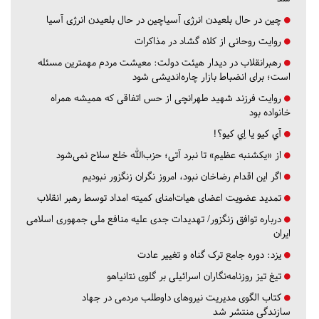
چین در حال بلعیدن انرژی آسیاچین در حال بلعیدن انرژی آسیا
روایت روحانی از کلاه گشاد در مذاکرات
رهبرانقلاب در دیدار هیئت دولت: معیشت مردم مهمترین مسئله
است؛ برای انضباط بازار چاره‌اندیشی شود
روایت فرزند شهید طهرانچی از حس اتفاقی که همیشه همراه
خانواده بود
آي كيو يا اِي كيو؟!
از «یکشنبه عظیم» تا نبرد آتی؛ حزب‌الله خلع سلاح نمی‌شود
اگر این اقدام رضاخان نبود، امروز نگران زنگزور نبودیم
تمدید عضویت اعضای هیات‌امنای کمیته امداد توسط رهبر انقلاب
درباره توافق زنگزور/ تهدیدات جدی علیه منافع ملی جمهوری اسلامی
ایران
یزد:
دوره جامع ترک گناه و تغییر عادت
تیغ تیز روزنامه‌نگاران اسرائیلی بر گلوی نتانیاهو
کتاب الگوی مدیریت نیروهای داوطلب مردمی در جهاد
سازندگی منتشر شد