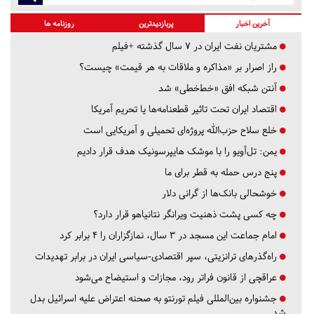
آخرین اخبار
پربازدیدترین
روزنامه ها
مشتریان نفت ایران در ۷ سال گذشته +فیلم
راز اصرار بر «مذاکره و ملاقات به هر قیمت» چیست؟
آنتن شبکه افق «خط‌خطی» شد
اقتصاد ایران تحت تاثیر قطعنامه‌ها یا تحریم‌ آمریکا
خلع سلاح حزب‌الله پروژه‌ای تحمیلی و آمریکایی است
یمن: تل‌آویو را با موشک هایپرسونیک هدف قرار دادیم
پنج درس‌ حمله به قطر برای ما
خوشحالی بانک‌ها از گرانی دلار
چه کسی پشت ذهنیت ویرانگر نتانیاهو قرار دارد؟
امام جماعت این مسجد در ۳ سال، نمازگزاران را ۴ برابر کرد
راه‌گذرهای ترانزیتی، سپر اقتصادی-سیاسی ایران در برابر تهدیدات
عراقچی از قانون فراتر رود، مجازات و استیضاح می‌شود
جشنواره بین‌المللی فیلم تورنتو به صحنه اعتراض علیه اسرائیل بدل
شد