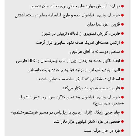
تهران:
آموزش مهارت‌های حیاتی برای نجات جان+تصویر
خراسان رضوی:
فراخوان ایده و طرح فیلم‌نامه معلم دوست‌داشتنی
قزوین:
غزه غذا ندارد
فارس:
گزارش تصویری از فعالان تربیتی در شیراز
آژانس هسته‌ای آمریکا هدف نفوذ سایبری قرار گرفت
سخنی دوستانه با آقای عراقچی
ابعاد ناگوار حمله به زندان اوین از قاب اینترنشنال و BBC فارسی
البرز:
بازدید میدانی از تولید فیلم‌های خرده‌روایت داستانی
استادان دانشگاهی که کارگر ساده ساختمانی شدند
فارس:
حسینیه تربیت برگزار می‌کند
خراسان رضوی:
فراخوان هشتمین کنگره سراسری شعر عاشورا
«حنجره های سرخ»
جابه‌جایی رایگان زائران اربعین با ریل‌باس در مسیر خرمشهر-شلمچه
قحطی در غزه؛ شکر کیلویی هزار دلار شد
غزه در حال مرگ است