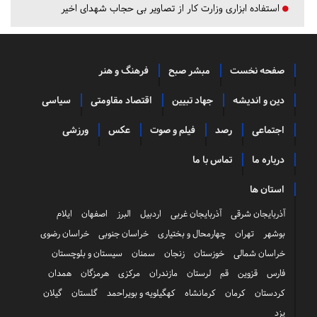
استفاده ابزاری وزارت کار از تصاویر بی حجاب شهدای اخیر
صفحه نخست
مبشر صبح
فرهنگ و هنر
دین و اندیشه
جهاد تبیین
اقتصاد مقاومتی
سیاسی
اجتماعی
رصد
فیلم و صوت
عکس
ورزشی
درباره ما
تماس با ما
استان ها
آذربایجان شرقی
آذربایجان غربی
اردبیل
البرز
اصفهان
ایلام
بوشهر
تهران
چهارمحال و بختیاری
خراسان جنوبی
خراسان رضوی
خراسان شمالی
خوزستان
زنجان
سمنان
سیستان و بلوچستان
فارس
قزوین
قم
لرستان
مازندران
مرکزی
هرمزگان
همدان
کردستان
کرمان
کرمانشاه
کهگیلویه و بویراحمد
گلستان
گیلان
یزد