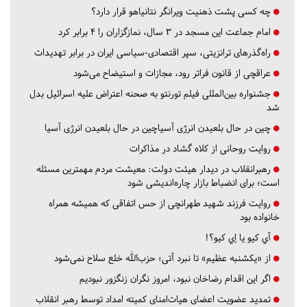
چه کسی پشت ذهنیت ویرانگر نتانیاهو قرار دارد؟
امام جماعت این مسجد در ۳ سال، نمازگزاران را ۴ برابر کرد
راه‌گذرهای ترانزیتی، سپر اقتصادی-سیاسی ایران در برابر تهدیدات
عراقچی از قانون فراتر رود، مجازات و استیضاح می‌شود
جشنواره بین‌المللی فیلم تورنتو به صحنه اعتراض علیه اسرائیل بدل
شد
چین در حال بلعیدن انرژی آسیاچین در حال بلعیدن انرژی آسیا
روایت روحانی از کلاه گشاد در مذاکرات
رهبرانقلاب در دیدار هیئت دولت: معیشت مردم مهمترین مسئله
است؛ برای انضباط بازار چاره‌اندیشی شود
روایت فرزند شهید طهرانچی از حس اتفاقی که همیشه همراه
خانواده بود
آي كيو يا اِي كيو؟!
از «یکشنبه عظیم» تا نبرد آتی؛ حزب‌الله خلع سلاح نمی‌شود
اگر این اقدام رضاخان نبود، امروز نگران زنگزور نبودیم
تمدید عضویت اعضای هیات‌امنای کمیته امداد توسط رهبر انقلاب