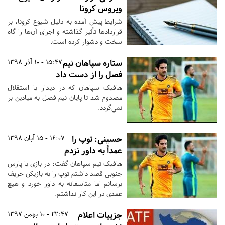
ویروس کرونا
شرایط پیش آمده به دلیل شیوع کرونا، بر
قراردادها تأثیر گذاشته و اجرای آن‌ها را گاه
سخت و دشوار کرده است.
ستاره سپاهان نیم
15:47 - 10 آذر 1398
فصل را از دست داد
هافبک سپاهان که در دیدار با استقلال
مصدوم شد تا پایان نیم فصل به میادین بر
نمی‌گردد.
حسینی: توپ را
16:07 - 15 آبان 1398
عمداً به داور نزدم
هافبک تیم سپاهان گفت: در بازی با پارس
جنوبی قصد داشتم توپ را به بازیکن حریف
برسانم اما متاسفانه به داور خورد و هیچ
عمدی در این کار نداشتم.
جزییات اعلام
22:47 - 10 بهمن 1397