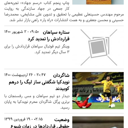
چاپ پنجم کتاب «رسم جهاد»؛ تجربه‌های
کار جمعی در جهاد سازندگی به روایت
مرحوم مهندس حسینعلی عظیمی با تحقیق و تدوین علی مشایخی، محمدرضا
حسینی و محسن جعفری و به همت انتشارات «راه یار» راهی بازار نشر شد.
ستاره سپاهان
09:50 - 2 شهریور 1400
قراردادش را تمدید کرد
وینگر تیم فوتبال سپاهان قراردادش را برای
٣ سال دیگر تمدید کرد.
شاگردان
20:47 - 26 اردیبهشت 1400
نویدکیا شگفتی‌ ساز لیگ را درهم
کوبیدند
دیدار دو تیم سپاهان و مس رفسنجان با
برتری پرگل شاگردان محرم نویدکیا به پایان
رسید.
وضعیت
02:15 - 19 فروردین 1399
حقوقی قراردادها در زمان شیوع