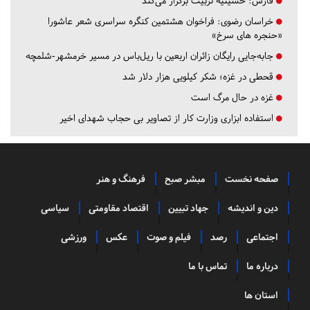
فارس:
حسینیه تربیت برگزار می‌کند
خراسان رضوی:
فراخوان هشتمین کنگره سراسری شعر عاشورا
«حنجره های سرخ»
جابه‌جایی رایگان زائران اربعین با ریل‌باس در مسیر خرمشهر-شلمچه
قحطی در غزه؛ شکر کیلویی هزار دلار شد
غزه در حال مرگ است
استفاده ابزاری وزارت کار از تصاویر بی حجاب شهدای اخیر
صفحه نخست
مبشر صبح
فرهنگ و هنر
دین و اندیشه
جهاد تبیین
اقتصاد مقاومتی
سیاسی
اجتماعی
رصد
فیلم و صوت
عکس
ورزشی
درباره ما
تماس با ما
استان ها