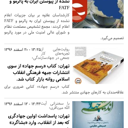
نشده از پیوستن ایران به پالرمو و
FATF
کارشناسان علاوه بر بیان جزییات اعلام
نشده از پیوستن ایران به پالرمو و FATF
اعلام کردند: مجمع تشخیص مصلحت نظام
و شورای عالی امنیت ملی در مورد پالرمو
تصمیم می‌گیرد.
روایت‌هایی از
13:25 - 20 اسفند 1396
تجربه‌های کار
جمعی در جهادسازندگی؛
تهران:
کتاب «رسم جهاد» از سوی
انتشارات جبهه فرهنگی انقلاب
اسلامی روانه بازار کتاب شد.
کتاب «رسمِ جهاد»؛ کتابی ضروری برای
علاقه‌مندان به کارهای جهادی منتشر شد.
با سخنرانی آيت
12:43 - 12 اسفند 1396
الله میرباقری؛
تهران:
پاسداشت اولین جهادگری
که بعد از انقلاب، وارد «بشاگرد»