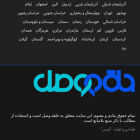
آذربایجان شرقی
آذربایجان غربی
اردبیل
البرز
اصفهان
ایلام
بوشهر
تهران
چهارمحال و بختیاری
خراسان جنوبی
خراسان رضوی
خراسان شمالی
خوزستان
زنجان
سمنان
سیستان و بلوچستان
فارس
قزوین
قم
لرستان
مازندران
مرکزی
هرمزگان
همدان
کردستان
کرمان
کرمانشاه
کهگیلویه و بویراحمد
گلستان
گیلان
یزد
تمام حقوق مادی و معنوی این سایت متعلق به
حلقه وصل
است و استفاده از
مطالب با ذکر منبع بلامانع است.
طراحی و تولید:
"اورس"