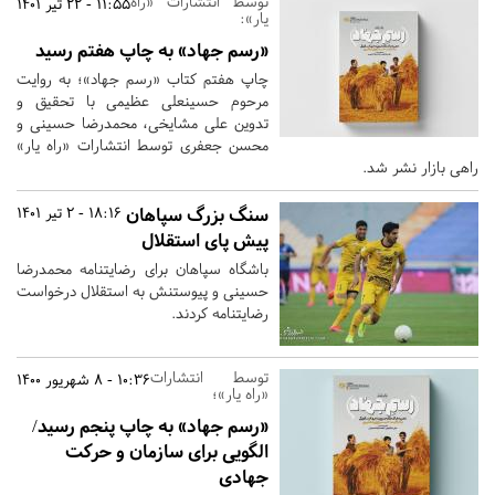
توسط انتشارات «راه
11:55 - 22 تیر 1401
یار»:
«رسم جهاد» به چاپ هفتم رسید
چاپ هفتم کتاب «رسم جهاد»؛ به روایت
مرحوم حسینعلی عظیمی با تحقیق و
تدوین علی مشایخی، محمدرضا حسینی و
محسن جعفری توسط انتشارات «راه یار»
راهی بازار نشر شد.
سنگ بزرگ سپاهان
18:16 - 2 تیر 1401
پیش پای استقلال
باشگاه سپاهان برای رضایتنامه محمدرضا
حسینی و پیوستنش به استقلال درخواست
رضایتنامه کردند.
توسط انتشارات
10:36 - 8 شهریور 1400
«راه یار»؛
«رسم جهاد» به چاپ پنجم رسید/
الگویی برای سازمان و حرکت
جهادی