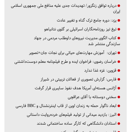
درباره توافق زنگزور/ تهدیدات جدی علیه منافع ملی جمهوری اسلامی
ایران
یزد:
دوره جامع ترک گناه و تغییر عادت
تیغ تیز روزنامه‌نگاران اسرائیلی بر گلوی نتانیاهو
کتاب الگوی مدیریت نیروهای داوطلب مردمی در جهاد
سازندگی منتشر شد
تهران:
آموزش مهارت‌های حیاتی برای نجات جان+تصویر
خراسان رضوی:
فراخوان ایده و طرح فیلم‌نامه معلم دوست‌داشتنی
قزوین:
غزه غذا ندارد
فارس:
گزارش تصویری از فعالان تربیتی در شیراز
آژانس هسته‌ای آمریکا هدف نفوذ سایبری قرار گرفت
سخنی دوستانه با آقای عراقچی
ابعاد ناگوار حمله به زندان اوین از قاب اینترنشنال و BBC فارسی
البرز:
بازدید میدانی از تولید فیلم‌های خرده‌روایت داستانی
استادان دانشگاهی که کارگر ساده ساختمانی شدند