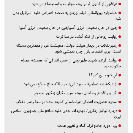
عراقچی از قانون فراتر رود، مجازات و استیضاح می‌شود
جشنواره بین‌المللی فیلم تورنتو به صحنه اعتراض علیه اسرائیل بدل
شد
چین در حال بلعیدن انرژی آسیاچین در حال بلعیدن انرژی آسیا
روایت روحانی از کلاه گشاد در مذاکرات
رهبرانقلاب در دیدار هیئت دولت: معیشت مردم مهمترین مسئله
است؛ برای انضباط بازار چاره‌اندیشی شود
روایت فرزند شهید طهرانچی از حس اتفاقی که همیشه همراه
خانواده بود
آي كيو يا اِي كيو؟!
از «یکشنبه عظیم» تا نبرد آتی؛ حزب‌الله خلع سلاح نمی‌شود
اگر این اقدام رضاخان نبود، امروز نگران زنگزور نبودیم
تمدید عضویت اعضای هیات‌امنای کمیته امداد توسط رهبر انقلاب
درباره توافق زنگزور/ تهدیدات جدی علیه منافع ملی جمهوری اسلامی
ایران
یزد:
دوره جامع ترک گناه و تغییر عادت