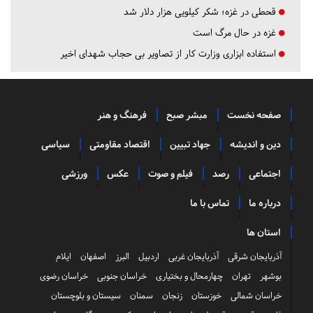
قحطی در غزه؛ شکر کیلویی هزار دلار شد
غزه در حال مرگ است
استفاده ابزاری وزارت کار از تصاویر بی حجاب شهدای اخیر
صفحه نخست
مبشر صبح
فرهنگ و هنر
دین و اندیشه
جهاد تبیین
اقتصاد مقاومتی
سیاسی
اجتماعی
رصد
فیلم و صوت
عکس
ورزشی
درباره ما
تماس با ما
استان ها
آذربایجان شرقی
آذربایجان غربی
اردبیل
البرز
اصفهان
ایلام
بوشهر
تهران
چهارمحال و بختیاری
خراسان جنوبی
خراسان رضوی
خراسان شمالی
خوزستان
زنجان
سمنان
سیستان و بلوچستان