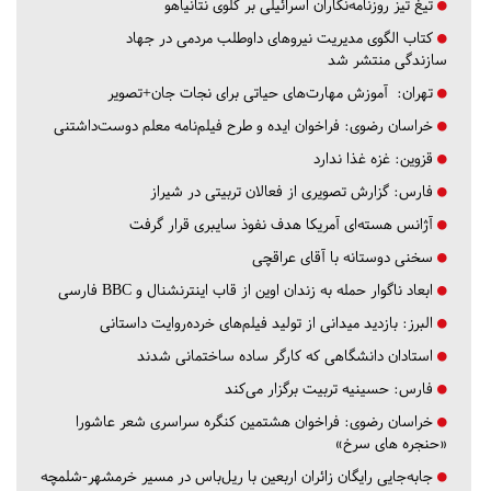
تیغ تیز روزنامه‌نگاران اسرائیلی بر گلوی نتانیاهو
کتاب الگوی مدیریت نیروهای داوطلب مردمی در جهاد
سازندگی منتشر شد
تهران:
آموزش مهارت‌های حیاتی برای نجات جان+تصویر
خراسان رضوی:
فراخوان ایده و طرح فیلم‌نامه معلم دوست‌داشتنی
قزوین:
غزه غذا ندارد
فارس:
گزارش تصویری از فعالان تربیتی در شیراز
آژانس هسته‌ای آمریکا هدف نفوذ سایبری قرار گرفت
سخنی دوستانه با آقای عراقچی
ابعاد ناگوار حمله به زندان اوین از قاب اینترنشنال و BBC فارسی
البرز:
بازدید میدانی از تولید فیلم‌های خرده‌روایت داستانی
استادان دانشگاهی که کارگر ساده ساختمانی شدند
فارس:
حسینیه تربیت برگزار می‌کند
خراسان رضوی:
فراخوان هشتمین کنگره سراسری شعر عاشورا
«حنجره های سرخ»
جابه‌جایی رایگان زائران اربعین با ریل‌باس در مسیر خرمشهر-شلمچه